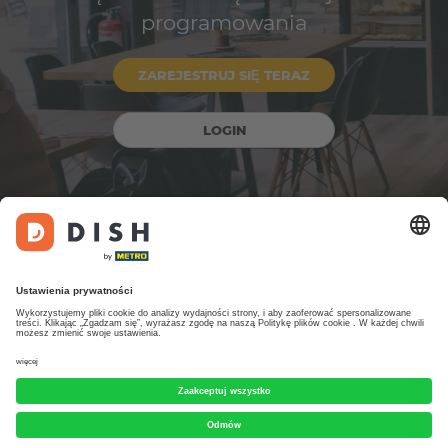
programowania
ZAREJESTRUJ SIĘ TERAZ
LOGIN
Zaprojektowano przez DISH Digital Solutions GmbH. Wszelkie prawa
zastrzeżone.
Informacje o firmie
FAQ
Warunki korzystania