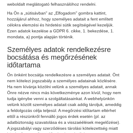
weboldalt meglátogató felhasználóhoz rendelni.
Ha Ön a „sütisávban" az „Elfogadom" gombra kattint,
hozzájárul ahhoz, hogy személyes adatait a fent említett
célokra elemzési és hirdetési sütik segítségével kezeljük.
Ezen adatok kezelése a GDPR 6. cikke, 1. bekezdése, 1.
mondata, a) pontja alapján történik.
Személyes adatok rendelkezésre
bocsátása és megőrzésének
időtartama
Ön önként bocsátja rendelkezésre a személyes adatait. Önt
nem kötelezi jogszabály a személyes adatainak közlésére.
Ha nem kívánja közölni velünk a személyes adatait, annak
Önre nézve nincs más következménye azon kívül, hogy nem
tudja igénybe venni a szolgáltatásainkat. A webhelyünkön
velünk közölt személyes adatait csak addig tároljuk, ameddig
a feldolgozás célja teljesül. A megőrzési időtartam eltérhet
ettől a részünkről fennálló jogos érdek esetén (pl. az
adatbiztonság szavatolása és a visszaéélések megelőzése).
A jogszabályi vagy szerződéses tárolási kötelezettség miatt