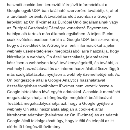
használt cookie-kon keresztül létrejövő információkat a
Google egyik USA-ban található szerverére továbbítjuk, ahol
a tárolásuk történik. A továbbítás előtt azonban a Google
lerövidíti az Ön IP-címét az Európai Unió tagállamainak vagy
az Európai Gazdasági Térségre vonatkozó Egyezmény
hatálya alá tartozó más államok egyikében. A teljes IP-cím
csak kivételes esetben kerül a a Google USA-beli szerverére,
hogy ott rövidítsék le. A Google a fenti információkat a jelen
webhely üzemeltetőjének megbízásából arra használja, hogy
kiértékelje a webhely Ön általi használatát, jelentéseket
készítsen a webhelyen folyó tevékenységekről, és további, a
webhely használatával és az internethasználattal összefüggő
más szolgáltatásokat nyújtson a webhely üzemeltetőjének. Az
Ön böngészője által a Google Analytics használatával
összefüggésben továbbított IP-címet nem vezetik össze a
Google birtokában lévő egyéb adatokkal. A cookie-k mentését
megakadályozhatja a böngészője megfelelő beállításával.
Továbbá megakadályozhatja azt, hogy a Google gyűjtse a
webhely Ön általi használata alapján a cookie-k által
létrehozott adatokat (beleértve az Ön IP-címét) és az adatok
Google általi feldolgozását úgy, hogy letölti és telepíti az itt
elérhető böngészőbővítményt: