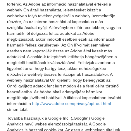
történik. Az Adobe az információ használatával értékeli a
webhely Ön általi használatát, jelentéseket készít a
webhelyen folyó tevékenységekről a webhely üzemeltetője
részére, és az internethasználattal kapcsolatos más
szolgáltatásokat nyújt. A törvényben előírt esetekben, vagy ha
harmadik fél dolgozza fel az adatokat az Adobe
megbízásából, akkor indokolt esetben ezek az információk
harmadik félhez kerülhetnek. Az Ön IP-címét semmilyen
esetben nem kapcsolják össze az Adobe által kezelt más
adatokkal. A cookie-k telepítését letilthatja böngészőjében a
megfelelő beállítások kiválasztásával. Felhívjuk azonban a
figyelmét arra, hogy ha így tesz, akkor nehézségekbe
ütközhet a webhely összes funkciójának használatakor. A
webhely használatával Ön kijelenti, hogy beleegyezik az
Önről gyűjtött adatok fent leírt módon és a fenti célra történő
használatába. Az Adobe általi adatgyűjtést bármikor
megtilthatja jövőbeni hatállyal. A tiltással kapcsolatban további
információt a
http://www.adobe.com/privacy/opt-out.html
címen talál.
Továbbá használjuk a Google Inc. („Google”) Google
Analytics nevű webes elemzőszolgáltatását. A Google
Analytics is használ cookie-kat. Az ezen a webhelyen általunk