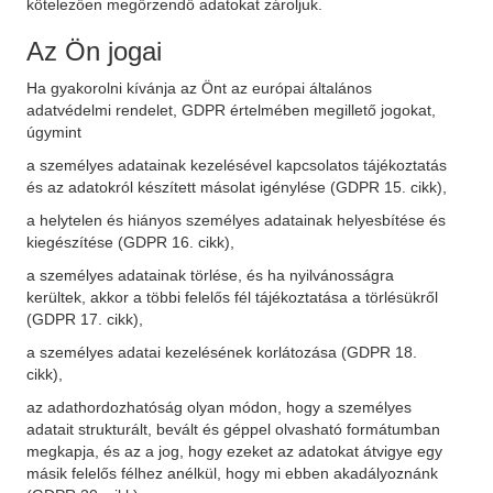
kötelezően megőrzendő adatokat zároljuk.
Az Ön jogai
Ha gyakorolni kívánja az Önt az európai általános
adatvédelmi rendelet, GDPR értelmében megillető jogokat,
úgymint
a személyes adatainak kezelésével kapcsolatos tájékoztatás
és az adatokról készített másolat igénylése (GDPR 15. cikk),
a helytelen és hiányos személyes adatainak helyesbítése és
kiegészítése (GDPR 16. cikk),
a személyes adatainak törlése, és ha nyilvánosságra
kerültek, akkor a többi felelős fél tájékoztatása a törlésükről
(GDPR 17. cikk),
a személyes adatai kezelésének korlátozása (GDPR 18.
cikk),
az adathordozhatóság olyan módon, hogy a személyes
adatait strukturált, bevált és géppel olvasható formátumban
megkapja, és az a jog, hogy ezeket az adatokat átvigye egy
másik felelős félhez anélkül, hogy mi ebben akadályoznánk