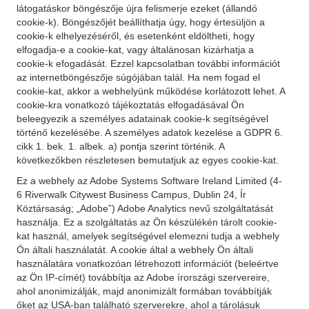
látogatáskor böngészője újra felismerje ezeket (állandó
cookie-k). Böngészőjét beállíthatja úgy, hogy értesüljön a
cookie-k elhelyezéséről, és esetenként eldöltheti, hogy
elfogadja-e a cookie-kat, vagy általánosan kizárhatja a
cookie-k efogadását. Ezzel kapcsolatban további információt
az internetböngészője súgójában talál. Ha nem fogad el
cookie-kat, akkor a webhelyünk működése korlátozott lehet. A
cookie-kra vonatkozó tájékoztatás elfogadásával Ön
beleegyezik a személyes adatainak cookie-k segítségével
történő kezelésébe. A személyes adatok kezelése a GDPR 6.
cikk 1. bek. 1. albek. a) pontja szerint történik. A
következőkben részletesen bemutatjuk az egyes cookie-kat.
Ez a webhely az Adobe Systems Software Ireland Limited (4-
6 Riverwalk Citywest Business Campus, Dublin 24, Ír
Köztársaság; „Adobe”) Adobe Analytics nevű szolgáltatását
használja. Ez a szolgáltatás az Ön készülékén tárolt cookie-
kat használ, amelyek segítségével elemezni tudja a webhely
Ön általi használatát. A cookie által a webhely Ön általi
használatára vonatkozóan létrehozott információt (beleértve
az Ön IP-címét) továbbítja az Adobe írországi szervereire,
ahol anonimizálják, majd anonimizált formában továbbítják
őket az USA-ban található szerverekre, ahol a tárolásuk