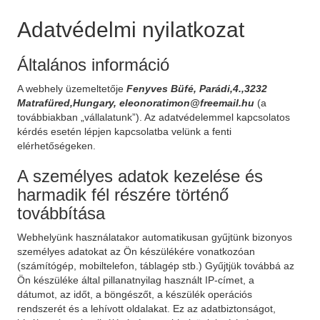
Adatvédelmi nyilatkozat
Általános információ
A webhely üzemeltetője
Fenyves Büfé, Parádi,4.,3232
Matrafüred,Hungary, eleonoratimon@freemail.hu
(a
továbbiakban „vállalatunk”). Az adatvédelemmel kapcsolatos
kérdés esetén lépjen kapcsolatba velünk a fenti
elérhetőségeken.
A személyes adatok kezelése és
harmadik fél részére történő
továbbítása
Webhelyünk használatakor automatikusan gyűjtünk bizonyos
személyes adatokat az Ön készülékére vonatkozóan
(számítógép, mobiltelefon, táblagép stb.) Gyűjtjük továbbá az
Ön készüléke által pillanatnyilag használt IP-címet, a
dátumot, az időt, a böngészőt, a készülék operációs
rendszerét és a lehívott oldalakat. Ez az adatbiztonságot,