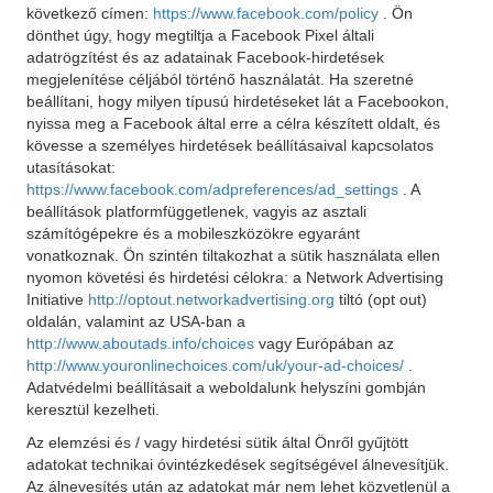
következő címen:
https://www.facebook.com/policy
. Ön
dönthet úgy, hogy megtiltja a Facebook Pixel általi
adatrögzítést és az adatainak Facebook-hirdetések
megjelenítése céljából történő használatát. Ha szeretné
beállítani, hogy milyen típusú hirdetéseket lát a Facebookon,
nyissa meg a Facebook által erre a célra készített oldalt, és
kövesse a személyes hirdetések beállításaival kapcsolatos
utasításokat:
https://www.facebook.com/adpreferences/ad_settings
. A
beállítások platformfüggetlenek, vagyis az asztali
számítógépekre és a mobileszközökre egyaránt
vonatkoznak. Ön szintén tiltakozhat a sütik használata ellen
nyomon követési és hirdetési célokra: a Network Advertising
Initiative
http://optout.networkadvertising.org
tiltó (opt out)
oldalán, valamint az USA-ban a
http://www.aboutads.info/choices
vagy Európában az
http://www.youronlinechoices.com/uk/your-ad-choices/
.
Adatvédelmi beállításait a weboldalunk helyszíni gombján
keresztül kezelheti.
Az elemzési és / vagy hirdetési sütik által Önről gyűjtött
adatokat technikai óvintézkedések segítségével álnevesítjük.
Az álnevesítés után az adatokat már nem lehet közvetlenül a