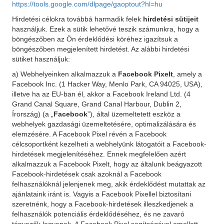
https://tools.google.com/dlpage/gaoptout?hl=hu
Hirdetési célokra továbbá harmadik felek
hirdetési sütijeit
használjuk. Ezek a sütik lehetővé teszik számunkra, hogy a
böngészőben az Ön érdeklődési köréhez igazítsuk a
böngészőben megjelenített hirdetést. Az alábbi hirdetési
sütiket használjuk:
a) Webhelyeinken alkalmazzuk a
Facebook Pixelt
, amely a
Facebook Inc. (1 Hacker Way, Menlo Park, CA 94025, USA),
illetve ha az EU-ban él, akkor a Facebook Ireland Ltd. (4
Grand Canal Square, Grand Canal Harbour, Dublin 2,
Írország) (a „
Facebook
”), által üzemeltetett eszköz a
webhelyek gazdasági üzemeltetésére, optimalizálására és
elemzésére. A Facebook Pixel révén a Facebook
célcsoportként kezelheti a webhelyünk látogatóit a Facebook-
hirdetések megjelenítéséhez. Ennek megfelelően azért
alkalmazzuk a Facebook Pixelt, hogy az általunk beágyazott
Facebook-hirdetések csak azoknál a Facebook
felhasználóknál jelenjenek meg, akik érdeklődést mutattak az
ajánlataink iránt is. Vagyis a Facebook Pixellel biztosítani
szeretnénk, hogy a Facebook-hirdetések illeszkedjenek a
felhasználók potenciális érdeklődéséhez, és ne zavaró