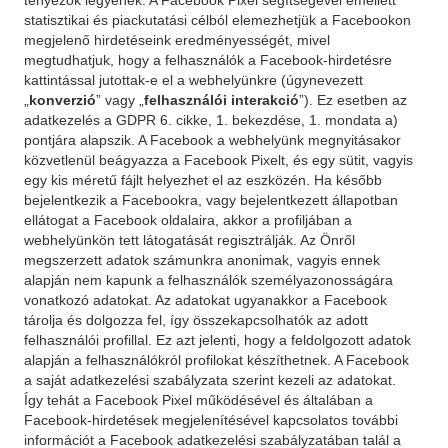
tényezők legyenek. A Facebook Pixel segítségével emellett
statisztikai és piackutatási célból elemezhetjük a Facebookon
megjelenő hirdetéseink eredményességét, mivel
megtudhatjuk, hogy a felhasználók a Facebook-hirdetésre
kattintással jutottak-e el a webhelyünkre (úgynevezett
„
konverzió
” vagy „
felhasználói interakció
”). Ez esetben az
adatkezelés a GDPR 6. cikke, 1. bekezdése, 1. mondata a)
pontjára alapszik. A Facebook a webhelyünk megnyitásakor
közvetlenül beágyazza a Facebook Pixelt, és egy sütit, vagyis
egy kis méretű fájlt helyezhet el az eszközén. Ha később
bejelentkezik a Facebookra, vagy bejelentkezett állapotban
ellátogat a Facebook oldalaira, akkor a profiljában a
webhelyünkön tett látogatását regisztrálják. Az Önről
megszerzett adatok számunkra anonimak, vagyis ennek
alapján nem kapunk a felhasználók személyazonosságára
vonatkozó adatokat. Az adatokat ugyanakkor a Facebook
tárolja és dolgozza fel, így összekapcsolhatók az adott
felhasználói profillal. Ez azt jelenti, hogy a feldolgozott adatok
alapján a felhasználókról profilokat készíthetnek. A Facebook
a saját adatkezelési szabályzata szerint kezeli az adatokat.
Így tehát a Facebook Pixel működésével és általában a
Facebook-hirdetések megjelenítésével kapcsolatos további
információt a Facebook adatkezelési szabályzatában talál a