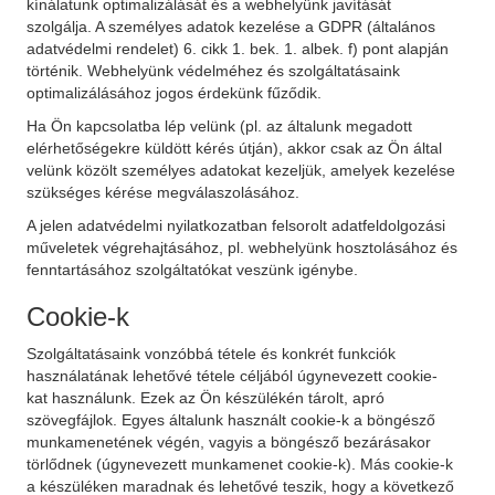
kínálatunk optimalizálását és a webhelyünk javítását
szolgálja. A személyes adatok kezelése a GDPR (általános
adatvédelmi rendelet) 6. cikk 1. bek. 1. albek. f) pont alapján
történik. Webhelyünk védelméhez és szolgáltatásaink
optimalizálásához jogos érdekünk fűződik.
Ha Ön kapcsolatba lép velünk (pl. az általunk megadott
elérhetőségekre küldött kérés útján), akkor csak az Ön által
velünk közölt személyes adatokat kezeljük, amelyek kezelése
szükséges kérése megválaszolásához.
A jelen adatvédelmi nyilatkozatban felsorolt adatfeldolgozási
műveletek végrehajtásához, pl. webhelyünk hosztolásához és
fenntartásához szolgáltatókat veszünk igénybe.
Cookie-k
Szolgáltatásaink vonzóbbá tétele és konkrét funkciók
használatának lehetővé tétele céljából úgynevezett cookie-
kat használunk. Ezek az Ön készülékén tárolt, apró
szövegfájlok. Egyes általunk használt cookie-k a böngésző
munkamenetének végén, vagyis a böngésző bezárásakor
törlődnek (úgynevezett munkamenet cookie-k). Más cookie-k
a készüléken maradnak és lehetővé teszik, hogy a következő