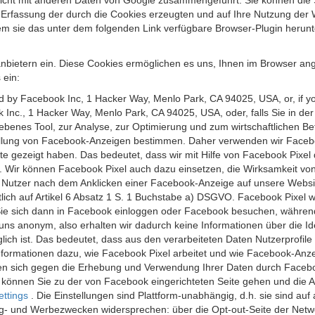
 nicht mit anderen Daten von Google zusammengeführt. Sie können die
 Erfassung der durch die Cookies erzeugten und auf Ihre Nutzung der 
m sie das unter dem folgenden Link verfügbare Browser-Plugin herunte
anbietern ein. Diese Cookies ermöglichen es uns, Ihnen im Browser ang
 ein:
ed by Facebook Inc, 1 Hacker Way, Menlo Park, CA 94025, USA, or, if y
 Inc., 1 Hacker Way, Menlo Park, CA 94025, USA, oder, falls Sie in de
riebenes Tool, zur Analyse, zur Optimierung und zum wirtschaftlichen B
ellung von Facebook-Anzeigen bestimmen. Daher verwenden wir Faceboo
te gezeigt haben. Das bedeutet, dass wir mit Hilfe von Facebook Pixe
n. Wir können Facebook Pixel auch dazu einsetzen, die Wirksamkeit vo
Nutzer nach dem Anklicken einer Facebook-Anzeige auf unsere Website
chtlich auf Artikel 6 Absatz 1 S. 1 Buchstabe a) DSGVO. Facebook Pixel
e sich dann in Facebook einloggen oder Facebook besuchen, während S
uns anonym, also erhalten wir dadurch keine Informationen über die Ide
ich ist. Das bedeutet, dass aus den verarbeiteten Daten Nutzerprofile
ormationen dazu, wie Facebook Pixel arbeitet und wie Facebook-Anzei
nen sich gegen die Erhebung und Verwendung Ihrer Daten durch Faceb
, können Sie zu der von Facebook eingerichteten Seite gehen und die 
ettings
. Die Einstellungen sind Plattform-unabhängig, d.h. sie sind a
- und Werbezwecken widersprechen: über die Opt-out-Seite der Network