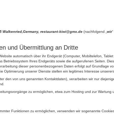
445 Walkenried,Germany, restaurant-kiwi@gmx.de
(nachfolgend „
wir
“
n und Übermittlung an Dritte
site automatisch über ihr Endgerät (Computer, Mobiltelefon, Tablet et
 Betriebssystem Ihres Endgeräts sowie die aufgerufenen Seiten. Dies 
rarbeitung dieser personenbezogenen Daten erfolgt auf Grundlage von
Optimierung unserer Dienste stellen ein legitimes Interesse unsererse
unter den von uns genannten Kontaktdaten), verarbeiten wir nur diejen
nd.
itungsvorgänge zu ermöglichen, etwa zum Hosting und zur Wartung uns
timmter Funktionen zu ermöglichen, verwenden wir sogenannte Cookies. 