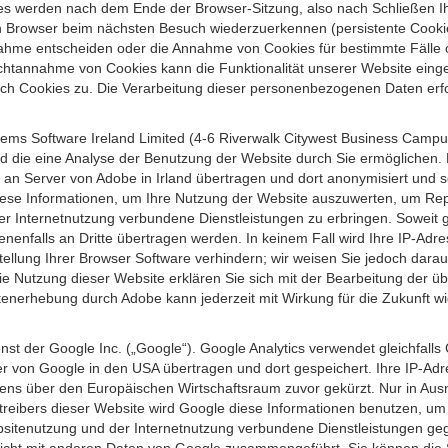
s werden nach dem Ende der Browser-Sitzung, also nach Schließen Ihr
n Browser beim nächsten Besuch wiederzuerkennen (persistente Cookies
ahme entscheiden oder die Annahme von Cookies für bestimmte Fälle o
r Nichtannahme von Cookies kann die Funktionalität unserer Website ein
h Cookies zu. Die Verarbeitung dieser personenbezogenen Daten erfolg
ems Software Ireland Limited (4-6 Riverwalk Citywest Business Campus,
d die eine Analyse der Benutzung der Website durch Sie ermöglichen. 
n an Server von Adobe in Irland übertragen und dort anonymisiert und 
iese Informationen, um Ihre Nutzung der Website auszuwerten, um Repor
Internetnutzung verbundene Dienstleistungen zu erbringen. Soweit ge
nenfalls an Dritte übertragen werden. In keinem Fall wird Ihre IP-Adr
ellung Ihrer Browser Software verhindern; wir weisen Sie jedoch darauf
ie Nutzung dieser Website erklären Sie sich mit der Bearbeitung der ü
nerhebung durch Adobe kann jederzeit mit Wirkung für die Zukunft w
st der Google Inc. („Google“). Google Analytics verwendet gleichfalls
r von Google in den USA übertragen und dort gespeichert. Ihre IP-Adr
s über den Europäischen Wirtschaftsraum zuvor gekürzt. Nur in Ausna
etreibers dieser Website wird Google diese Informationen benutzen, u
bsitenutzung und der Internetnutzung verbundene Dienstleistungen g