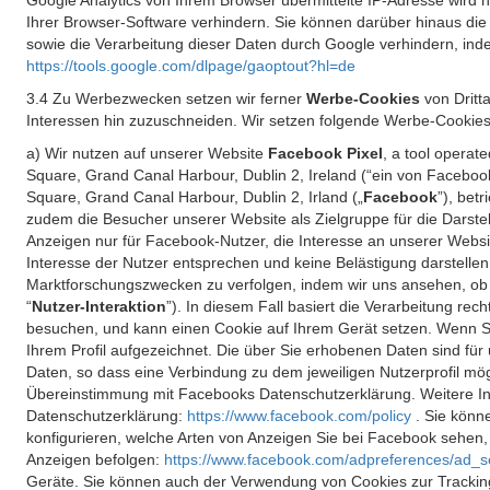
Google Analytics von Ihrem Browser übermittelte IP-Adresse wird
Ihrer Browser-Software verhindern. Sie können darüber hinaus die
sowie die Verarbeitung dieser Daten durch Google verhindern, inde
https://tools.google.com/dlpage/gaoptout?hl=de
3.4 Zu Werbezwecken setzen wir ferner
Werbe-Cookies
von Dritt
Interessen hin zuzuschneiden. Wir setzen folgende Werbe-Cookies
a) Wir nutzen auf unserer Website
Facebook Pixel
, a tool operat
Square, Grand Canal Harbour, Dublin 2, Ireland (“ein von Facebook
Square, Grand Canal Harbour, Dublin 2, Irland („
Facebook
”), bet
zudem die Besucher unserer Website als Zielgruppe für die Darst
Anzeigen nur für Facebook-Nutzer, die Interesse an unserer Websi
Interesse der Nutzer entsprechen und keine Belästigung darstelle
Marktforschungszwecken zu verfolgen, indem wir uns ansehen, ob 
“
Nutzer-Interaktion
”). In diesem Fall basiert die Verarbeitung re
besuchen, und kann einen Cookie auf Ihrem Gerät setzen. Wenn Si
Ihrem Profil aufgezeichnet. Die über Sie erhobenen Daten sind für 
Daten, so dass eine Verbindung zu dem jeweiligen Nutzerprofil mögl
Übereinstimmung mit Facebooks Datenschutzerklärung. Weitere Inf
Datenschutzerklärung:
https://www.facebook.com/policy
. Sie kön
konfigurieren, welche Arten von Anzeigen Sie bei Facebook sehen
Anzeigen befolgen:
https://www.facebook.com/adpreferences/ad_s
Geräte. Sie können auch der Verwendung von Cookies zur Tracking