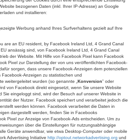
 Speicherung der Cookies durch eine entsprechende Einstellung
Website bezogenen Daten (inkl. Ihrer IP-Adresse) an Google
rladen und installieren:
ezeigte Werbung anhand Ihres Surfverhaltens gezielt auf Ihre
ou are an EU resident, by Facebook Ireland Ltd, 4 Grand Canal
r EU ansässig sind, von Facebook Ireland Ltd, 4 Grand Canal
etrieb der Website. Mit Hilfe von Facebook Pixel kann Facebook
k Pixel zur Darstellung der von uns veröffentlichten Facebook-
l dafür sorgen, dass unsere Facebook-Anzeigen dem potenziellen
n Facebook-Anzeigen zu statistischen und
 weitergeleitet wurden (so genannte „
Konversion
” oder
 wird von Facebook direkt eingesetzt, wenn Sie unsere Website
ie eingeloggt sind, wird der Besuch auf unserer Website in
ntität der Nutzer. Facebook speichert und verarbeitet jedoch die
 erstellt werden können. Facebook verarbeitet die Daten in
gen dargestellt werden, finden Sie in Facebooks
ook Pixel zur Anzeige von Facebook-Ads entscheiden. Um zu
Anweisungen über die Einstellungen für nutzungsabhängige
uf alle Geräte anwendbar, wie etwa Desktop-Computer oder mobile
 Advertising Initiative
http://optout.networkadvertising.org
und