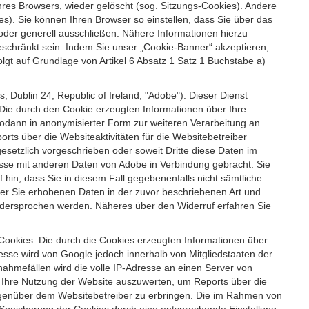
es Browsers, wieder gelöscht (sog. Sitzungs-Cookies). Andere
). Sie können Ihren Browser so einstellen, dass Sie über das
der generell ausschließen. Nähere Informationen hierzu
geschränkt sein. Indem Sie unser „Cookie-Banner“ akzeptieren,
t auf Grundlage von Artikel 6 Absatz 1 Satz 1 Buchstabe a)
 Dublin 24, Republic of Ireland; "Adobe"). Dieser Dienst
Die durch den Cookie erzeugten Informationen über Ihre
sodann in anonymisierter Form zur weiteren Verarbeitung an
ts über die Websiteaktivitäten für die Websitebetreiber
setzlich vorgeschrieben oder soweit Dritte diese Daten im
esse mit anderen Daten von Adobe in Verbindung gebracht. Sie
 hin, dass Sie in diesem Fall gegebenenfalls nicht sämtliche
ber Sie erhobenen Daten in der zuvor beschriebenen Art und
idersprochen werden. Näheres über den Widerruf erfahren Sie
 Cookies. Die durch die Cookies erzeugten Informationen über
esse wird von Google jedoch innerhalb von Mitgliedstaaten der
hmefällen wird die volle IP-Adresse an einen Server von
m Ihre Nutzung der Website auszuwerten, um Reports über die
egenüber dem Websitebetreiber zu erbringen. Die im Rahmen von