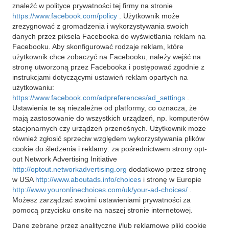
znaleźć w polityce prywatności tej firmy na stronie
https://www.facebook.com/policy
. Użytkownik może
zrezygnować z gromadzenia i wykorzystywania swoich
danych przez piksela Facebooka do wyświetlania reklam na
Facebooku. Aby skonfigurować rodzaje reklam, które
użytkownik chce zobaczyć na Facebooku, należy wejść na
stronę utworzoną przez Facebooka i postępować zgodnie z
instrukcjami dotyczącymi ustawień reklam opartych na
użytkowaniu:
https://www.facebook.com/adpreferences/ad_settings
.
Ustawienia te są niezależne od platformy, co oznacza, że
mają zastosowanie do wszystkich urządzeń, np. komputerów
stacjonarnych czy urządzeń przenośnych. Użytkownik może
również zgłosić sprzeciw względem wykorzystywania plików
cookie do śledzenia i reklamy: za pośrednictwem strony opt-
out Network Advertising Initiative
http://optout.networkadvertising.org
dodatkowo przez stronę
w USA
http://www.aboutads.info/choices
i stronę w Europie
http://www.youronlinechoices.com/uk/your-ad-choices/
.
Możesz zarządzać swoimi ustawieniami prywatności za
pomocą przycisku onsite na naszej stronie internetowej.
Dane zebrane przez analityczne i/lub reklamowe pliki cookie