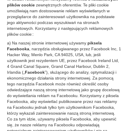
plików cookie
zewnętrznych oferentów. Te pliki cookie
umożliwiają nam dostosowanie reklam wyświetlanych w
przeglądarce do zainteresowań użytkownika na podstawie
jego aktywności podczas wyszukiwań na stronach
internetowych. Korzystamy z następujących reklamowych
plików cookie::
a) Na naszej stronie internetowej używamy
piksela
Facebooka
, narzędzia obsługiwanego przez Facebook Inc, 1
Hacker Way, Menlo Park, CA 94025, USA, lub, jeśli
użytkownik jest rezydentem UE, przez Facebook Ireland Ltd,
4 Grand Canal Square, Grand Canal Harbour, Dublin 2,
Irlandia („
Facebook
”), służącego do analizy, optymalizacji i
ekonomicznego działania strony internetowej. Za pomocą
tego narzędzia Facebook może również określić osoby
odwiedzające naszą stronę internetową jako grupę docelową
do wyświetlania reklam na Facebooku. Korzystamy z piksela
Facebooka, aby wyświetlać publikowane przez nas reklamy
na Facebooku jednak tylko tym użytkownikom Facebooka,
którzy wykazali zainteresowanie naszą stroną internetową.
Co za tym idzie, używamy piksela Facebooka, aby upewnić
się, że nasze reklamy na Facebooku odpowiadają
potencjalnym zainteresowaniom użytkowników i nie są