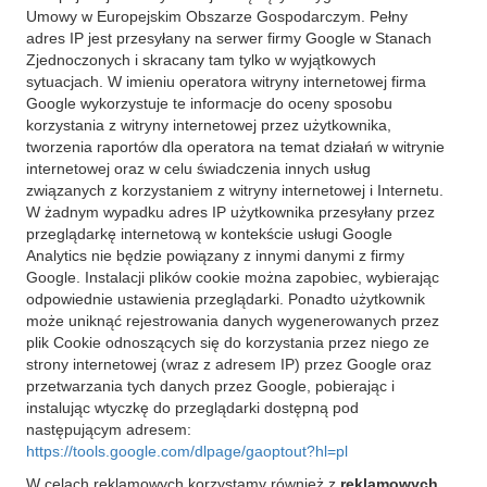
Umowy w Europejskim Obszarze Gospodarczym. Pełny
adres IP jest przesyłany na serwer firmy Google w Stanach
Zjednoczonych i skracany tam tylko w wyjątkowych
sytuacjach. W imieniu operatora witryny internetowej firma
Google wykorzystuje te informacje do oceny sposobu
korzystania z witryny internetowej przez użytkownika,
tworzenia raportów dla operatora na temat działań w witrynie
internetowej oraz w celu świadczenia innych usług
związanych z korzystaniem z witryny internetowej i Internetu.
W żadnym wypadku adres IP użytkownika przesyłany przez
przeglądarkę internetową w kontekście usługi Google
Analytics nie będzie powiązany z innymi danymi z firmy
Google. Instalacji plików cookie można zapobiec, wybierając
odpowiednie ustawienia przeglądarki. Ponadto użytkownik
może uniknąć rejestrowania danych wygenerowanych przez
plik Cookie odnoszących się do korzystania przez niego ze
strony internetowej (wraz z adresem IP) przez Google oraz
przetwarzania tych danych przez Google, pobierając i
instalując wtyczkę do przeglądarki dostępną pod
następującym adresem:
https://tools.google.com/dlpage/gaoptout?hl=pl
W celach reklamowych korzystamy również z
reklamowych