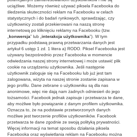
uciążliwe. Możemy również używać piksela Facebooka do
śledzenia skuteczności reklam na Facebooku w celach
statystycznych i do badań rynkowych, sprawdzając, czy
użytkownicy zostali przekierowani na naszą stronę
internetową po kliknięciu reklamy na Facebooku (tzw.
„
konwersja
” lub „
interakcja użytkownika
”). W tym
przypadku podstawą prawną przetwarzania danych jest
artykuł 6 ustęp 1 zd. 1 litera a) RODO. Piksel Facebooka jest
używany bezpośrednio przez Facebooka w momencie
odwiedzania naszej strony internetowej i może ustawić plik
cookie na urządzeniu użytkownika. Jeśli następnie
użytkownik zaloguje się na Facebooku lub już jest tam
zalogowana, wizyta na naszej stronie zostanie zapisana w
jego profilu. Dane zebrane o użytkowniku są dla nas
anonimowe, więc nie dają nam żadnych odniesień do jego
tożsamości. Facebook jednak zapisuje i przetwarza te dane,
aby możliwe było powiązanie z danym profilem użytkownika.
Oznacza to, że na podstawie przetworzonych danych
możliwe jest tworzenie profilów użytkowników. Facebook
przetwarza te dane zgodnie ze swoją polityką prywatności.
Więcej informacji na temat sposobu działania piksela
Facebooka oraz wyświetlania reklam na Facebooku można