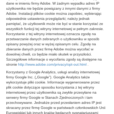
dane w imieniu firmy Adobe. W żadnym wypadku adres IP
użytkownika nie będzie powiązany z innymi danymi z firmy
Adobe. Instalacji plików cookie można zapobiec, wybierając
odpowiednie ustawienia przeglądarki; należy jednak
pamiętać, że użytkownik może nie być w stanie korzystać ze
wszystkich funkcji tej witryny internetowej w pełnym zakresie.
Korzystanie z tej witryny internetowej oznacza zgodę na
przetwarzanie danych zebranych o użytkowniku w sposób
opisany powyżej oraz w wyżej opisanym celu. Zgodę na
zbieranie danych przez firmę Adobe można wycofać w
dowolnej chwili, co będzie miało skutek w przyszłości.
Szczegółowe informacje o wycofaniu zgody są dostępne na
stronie
http://www.adobe.com/privacy/opt-out.html
.
Korzystamy z Google Analytics, usługi analizy internetowej
firmy Google Inc. („Google”). Google Analytics także
wykorzystuje pliki cookie. Informacje wygenerowane przez
plik cookie dotyczące sposobu korzystania z tej witryny
internetowej przez użytkownika są zwykle przesyłane na
serwery firmy Google w Stanach Zjednoczonych i tam
przechowywane. Jednakże przed przesłaniem adres IP jest
skracany przez firmę Google w państwach członkowskich Unii
Europejskiej lub innych krajów będących sygnatariuszami