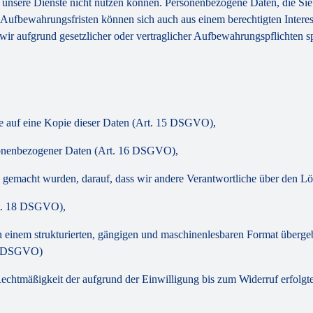
e unsere Dienste nicht nutzen können. Personenbezogene Daten, die Sie 
e Aufbewahrungsfristen können sich auch aus einem berechtigten Interes
ir aufgrund gesetzlicher oder vertraglicher Aufbewahrungspflichten s
ie auf eine Kopie dieser Daten (Art. 15 DSGVO),
ersonenbezogener Daten (Art. 16 DSGVO),
h gemacht wurden, darauf, dass wir andere Verantwortliche über den 
rt. 18 DSGVO),
in einem strukturierten, gängigen und maschinenlesbaren Format überg
20 DSGVO)
ie Rechtmäßigkeit der aufgrund der Einwilligung bis zum Widerruf erfo