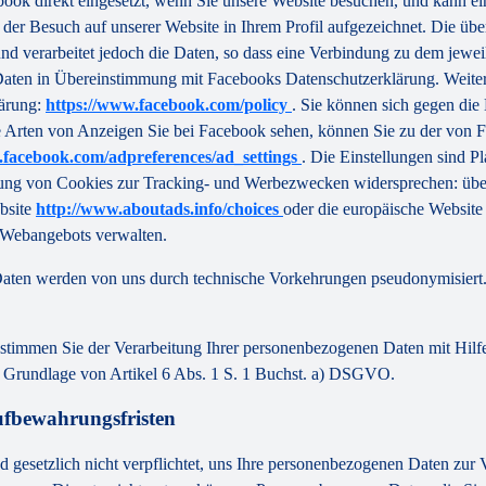
ok direkt eingesetzt, wenn Sie unsere Website besuchen, und kann ei
der Besuch auf unserer Website in Ihrem Profil aufgezeichnet. Die übe
und verarbeitet jedoch die Daten, so dass eine Verbindung zu dem jeweil
e Daten in Übereinstimmung mit Facebooks Datenschutzerklärung. Weite
lärung:
https://www.facebook.com/policy
. Sie können sich gegen di
Arten von Anzeigen Sie bei Facebook sehen, können Sie zu der von F
.facebook.com/adpreferences/ad_settings
. Die Einstellungen sind P
g von Cookies zur Tracking- und Werbezwecken widersprechen: über d
bsite
http://www.aboutads.info/choices
oder die europäische Websit
r Webangebots verwalten.
aten werden von uns durch technische Vorkehrungen pseudonymisiert. 
, stimmen Sie der Verarbeitung Ihrer personenbezogenen Daten mit H
f Grundlage von Artikel 6 Abs. 1 S. 1 Buchst. a) DSGVO.
ufbewahrungsfristen
ind gesetzlich nicht verpflichtet, uns Ihre personenbezogenen Daten zur