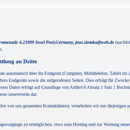
Promenade 4,23999 Insel Poel,Germany, jens.slomka@web.de
(nachfo
n.
tlung an Dritte
 automatisch über ihr Endgerät (Computer, Mobiltelefon, Tablet etc.) 
res Endgeräts sowie die aufgerufenen Seiten. Dies erfolgt für Zwecke
genen Daten erfolgt auf Grundlage von Artikel 6 Absatz 1 Satz 1 Buc
sse unsererseits dar.
r den von uns genannten Kontaktdaten), verarbeiten wir nur diejenigen 
gsvorgänge zu ermöglichen, etwa zum Hosting und zur Wartung unserer 