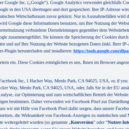
er Google Inc. („Google“). Google Analytics verwendet gleichfalls Coo
ogle in den USA übertragen und dort gespeichert. Ihre IP-Adresse wir
äischen Wirtschaftsraum zuvor gekürzt. Nur in Ausnahmefällen wird d
e wird Google diese Informationen benutzen, um Ihre Nutzung der Websi
ternetnutzung verbundene Dienstleistungen gegenüber dem Websitebet
ogle zusammengeführt. Sie können die Speicherung der Cookies durch 
ten und auf Ihre Nutzung der Website bezogenen Daten (inkl. Ihrer IP
r-Plugin herunterladen und installieren:
https://tools.google.com/dlp
etern ein. Diese Cookies ermöglichen es uns, Ihnen im Browser angezei
y Facebook Inc, 1 Hacker Way, Menlo Park, CA 94025, USA, or, if you 
acker Way, Menlo Park, CA 94025, USA, oder, falls Sie in der EU ansä
r Analyse, zur Optimierung und zum wirtschaftlichen Betrieb der Websi
eigen bestimmen. Daher verwenden wir Facebook Pixel zur Darstellung
 dass wir mit Hilfe von Facebook Pixel dafür sorgen, dass unsere Face
insetzen, die Wirksamkeit von Facebook-Anzeigen zu statistischen und
 weitergeleitet wurden (so genannte „
Konversion
” oder “
Nutzer-Int