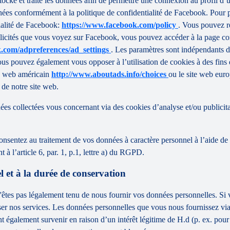
tocke et traite les données afin de permettre une connexion au profil d’ut
onnées conformément à la politique de confidentialité de Facebook. Pour
tialité de Facebook:
https://www.facebook.com/policy
. Vous pouvez re
licités que vous voyez sur Facebook, vous pouvez accéder à la page conf
.com/adpreferences/ad_settings
. Les paramètres sont indépendants de
us pouvez également vous opposer à l’utilisation de cookies à des fins 
ite web américain
http://www.aboutads.info/choices
ou le site web eur
 de notre site web.
 collectées vous concernant via des cookies d’analyse et/ou publicitair
onsentez au traitement de vos données à caractère personnel à l’aide de
à l’article 6, par. 1, p.1, lettre a) du RGPD.
l et à la durée de conservation
'êtes pas légalement tenu de nous fournir vos données personnelles. Si 
er nos services. Les données personnelles que vous nous fournissez via 
t également survenir en raison d’un intérêt légitime de H.d (p. ex. pour