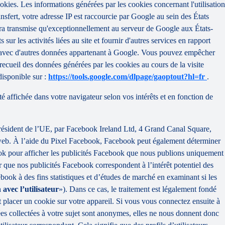
ies. Les informations générées par les cookies concernant l'utilisation
sfert, votre adresse IP est raccourcie par Google au sein des États
ra transmise qu'exceptionnellement au serveur de Google aux États-
 sur les activités liées au site et fournir d'autres services en rapport
née avec d'autres données appartenant à Google. Vous pouvez empêcher
recueil des données générées par les cookies au cours de la visite
disponible sur :
https://tools.google.com/dlpage/gaoptout?hl=fr
.
té affichée dans votre navigateur selon vos intérêts et en fonction de
 résident de l’UE, par Facebook Ireland Ltd, 4 Grand Canal Square,
te web. À l’aide du Pixel Facebook, Facebook peut également déterminer
book pour afficher les publicités Facebook que nous publions uniquement
r que nos publicités Facebook correspondent à l’intérêt potentiel des
book à des fins statistiques et d’études de marché en examinant si les
 avec l’utilisateur
»). Dans ce cas, le traitement est légalement fondé
ut placer un cookie sur votre appareil. Si vous vous connectez ensuite à
ées collectées à votre sujet sont anonymes, elles ne nous donnent donc