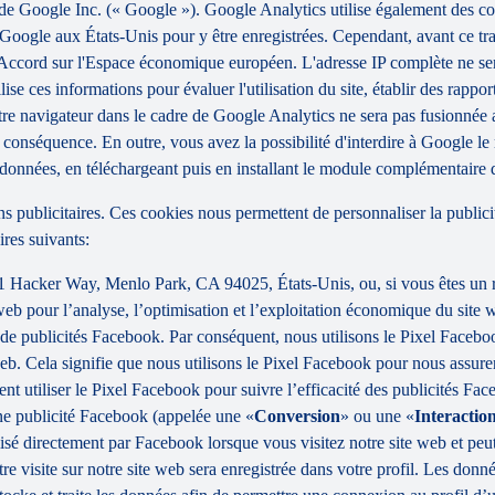
 Google Inc. (« Google »). Google Analytics utilise également des cook
Google aux États-Unis pour y être enregistrées. Cependant, avant ce tran
'Accord sur l'Espace économique européen. L'adresse IP complète ne se
se ces informations pour évaluer l'utilisation du site, établir des rapports
r votre navigateur dans le cadre de Google Analytics ne sera pas fusion
 conséquence. En outre, vous avez la possibilité d'interdire à Google le 
es données, en téléchargeant puis en installant le module complémentaire 
ins publicitaires. Ces cookies nous permettent de personnaliser la publici
res suivants:
, 1 Hacker Way, Menlo Park, CA 94025, États-Unis, ou, si vous êtes un
e web pour l’analyse, l’optimisation et l’exploitation économique du si
n de publicités Facebook. Par conséquent, nous utilisons le Pixel Face
web. Cela signifie que nous utilisons le Pixel Facebook pour nous assure
t utiliser le Pixel Facebook pour suivre l’efficacité des publicités Face
 une publicité Facebook (appelée une «
Conversion
» ou une «
Interaction
tilisé directement par Facebook lorsque vous visitez notre site web et pe
e visite sur notre site web sera enregistrée dans votre profil. Les donn