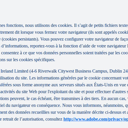
nes fonctions, nous utilisons des cookies. Il s’agit de petits fichiers tex
utrement dit lorsque vous fermez votre navigateur (ils sont appelés cooki
e (cookies persistants). Vous pouvez configurer votre navigateur de façon
s d’informations, reportez-vous à la fonction d’aide de votre navigateur I
consentez à ce que vos données personnelles soient traitées par les cooki
ns sur les cookies spécifiques.
Ireland Limited (4-6 Riverwalk Citywest Business Campus, Dublin 24, R
tilisation du site. Les informations générées par le cookie concernant vot
férées sous forme anonyme aux serveurs situés aux États-Unis en vue d'y
tivités du site Web pour l'exploitant du site et pour effectuer d'autres ser
ions peuvent, le cas échéant, être transmises à des tiers. En aucun cas, 
ciel du navigateur en conséquence. Nous vous informons, néanmoins, que 
tement des données recueillies sur vous de la manière décrite ci-dessus e
retrait de l’autorisation, consultez
http://www.adobe.com/privacy/op