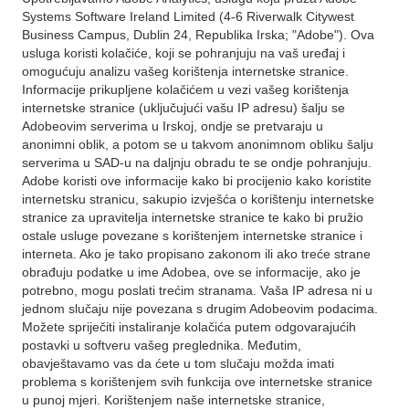
Systems Software Ireland Limited (4-6 Riverwalk Citywest
Business Campus, Dublin 24, Republika Irska; "Adobe"). Ova
usluga koristi kolačiće, koji se pohranjuju na vaš uređaj i
omogućuju analizu vašeg korištenja internetske stranice.
Informacije prikupljene kolačićem u vezi vašeg korištenja
internetske stranice (uključujući vašu IP adresu) šalju se
Adobeovim serverima u Irskoj, ondje se pretvaraju u
anonimni oblik, a potom se u takvom anonimnom obliku šalju
serverima u SAD-u na daljnju obradu te se ondje pohranjuju.
Adobe koristi ove informacije kako bi procijenio kako koristite
internetsku stranicu, sakupio izvješća o korištenju internetske
stranice za upravitelja internetske stranice te kako bi pružio
ostale usluge povezane s korištenjem internetske stranice i
interneta. Ako je tako propisano zakonom ili ako treće strane
obrađuju podatke u ime Adobea, ove se informacije, ako je
potrebno, mogu poslati trećim stranama. Vaša IP adresa ni u
jednom slučaju nije povezana s drugim Adobeovim podacima.
Možete spriječiti instaliranje kolačića putem odgovarajućih
postavki u softveru vašeg preglednika. Međutim,
obavještavamo vas da ćete u tom slučaju možda imati
problema s korištenjem svih funkcija ove internetske stranice
u punoj mjeri. Korištenjem naše internetske stranice,