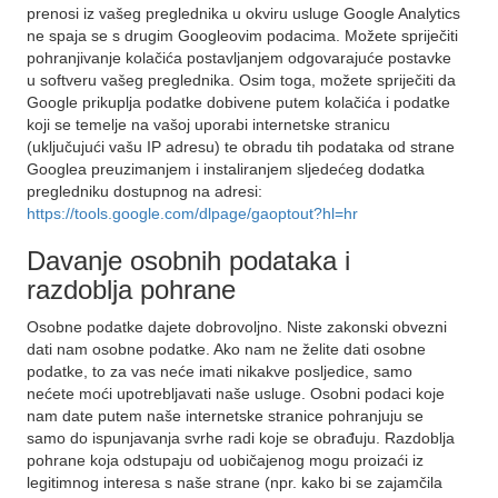
prenosi iz vašeg preglednika u okviru usluge Google Analytics
ne spaja se s drugim Googleovim podacima. Možete spriječiti
pohranjivanje kolačića postavljanjem odgovarajuće postavke
u softveru vašeg preglednika. Osim toga, možete spriječiti da
Google prikuplja podatke dobivene putem kolačića i podatke
koji se temelje na vašoj uporabi internetske stranicu
(uključujući vašu IP adresu) te obradu tih podataka od strane
Googlea preuzimanjem i instaliranjem sljedećeg dodatka
pregledniku dostupnog na adresi:
https://tools.google.com/dlpage/gaoptout?hl=hr
Davanje osobnih podataka i
razdoblja pohrane
Osobne podatke dajete dobrovoljno. Niste zakonski obvezni
dati nam osobne podatke. Ako nam ne želite dati osobne
podatke, to za vas neće imati nikakve posljedice, samo
nećete moći upotrebljavati naše usluge. Osobni podaci koje
nam date putem naše internetske stranice pohranjuju se
samo do ispunjavanja svrhe radi koje se obrađuju. Razdoblja
pohrane koja odstupaju od uobičajenog mogu proizaći iz
legitimnog interesa s naše strane (npr. kako bi se zajamčila