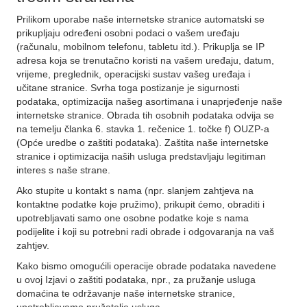
Prilikom uporabe naše internetske stranice automatski se
prikupljaju određeni osobni podaci o vašem uređaju
(računalu, mobilnom telefonu, tabletu itd.). Prikuplja se IP
adresa koja se trenutačno koristi na vašem uređaju, datum,
vrijeme, preglednik, operacijski sustav vašeg uređaja i
učitane stranice. Svrha toga postizanje je sigurnosti
podataka, optimizacija našeg asortimana i unaprjeđenje naše
internetske stranice. Obrada tih osobnih podataka odvija se
na temelju članka 6. stavka 1. rečenice 1. točke f) OUZP-a
(Opće uredbe o zaštiti podataka). Zaštita naše internetske
stranice i optimizacija naših usluga predstavljaju legitiman
interes s naše strane.
Ako stupite u kontakt s nama (npr. slanjem zahtjeva na
kontaktne podatke koje pružimo), prikupit ćemo, obraditi i
upotrebljavati samo one osobne podatke koje s nama
podijelite i koji su potrebni radi obrade i odgovaranja na vaš
zahtjev.
Kako bismo omogućili operacije obrade podataka navedene
u ovoj Izjavi o zaštiti podataka, npr., za pružanje usluga
domaćina te održavanje naše internetske stranice,