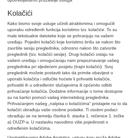
upotrebljavamo pružatelje usluga.
Kolačići
Kako bismo svoje usluge učinili atraktivnima i omogućili
uporabu određenih funkcija koristimo tzv. kolačiće. To su
male tekstualne datoteke koje se pohranjuju na vašem
uređaju. Pojedini kolačići koje koristimo brišu se nakon što
završite sesiju preglednika, odnosno nakon što zatvorite
preglednik (tzv. kolačići sesije). Drugi kolačići ostaju na
vašem uređaju i omogućavaju nam prepoznavanje vašeg
preglednika pri sljedećem posjetu (trajni kolačići). Svoj
preglednik možete postaviti tako da primite obavijest o
uporabi kolačića i odlučite hoćete li prihvatiti kolačiće,
prihvatiti ih u određenim slučajevima ili općenito odbiti
prihvaćanje kolačića. Dodatne informacije o tome dostupne
su na kartici pomoći vašeg internetskog preglednika.
Prihvaćanjem našeg „natpisa o kolačićima” pristajete na to da
kolačići obrađuju vaše osobne podatke. Ti osobni podaci
obrađuju se na temelju članka 6. stavka 1. rečenice 1. točke
a) OUZP-a. U nastavku navodimo više pojedinosti o
određenim kolačićima.
Upotrebljavamo Adobe Analytics, uslugu koju pruža Adobe