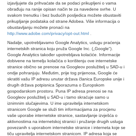
izjavljujete da prihvaćate da se podaci prikupljeni o vama
obrađuju na ranije opisan način te za navedene svrhe. U
svakom trenutku i bez budućih posljedica možete obustaviti
prikupljanje podataka od strane Adobea. Više informacija o
obustavljanju možete pronaći na
http://www.adobe.com/privacy/opt-out.html
.
Nadalje, upotrebljavamo Google Analytics, uslugu praćenja
internetskih stranica koju pruža Google Inc. („Google“).
Google Analytics također upotrebljava kolaćiće. Informacije
dobivene na temelju kolačića o korištenju ove internetske
stranice obično se prenose na Googleov poslužitelj u SAD-u i
ondje pohranjuju. Međutim, prije tog prijenosa, Google će
skratiti vašu IP adresu unutar država članica Europske unije i
drugih država potpisnica Sporazuma o Europskom
gospodarskom prostoru. Puna IP adresa prenosi se na
Googleov poslužitelj u SAD-u i tamo skraćuje samo u
iznimnim slučajevima. U ime upravitelja internetskom
stranicom Google se služi tim informacijama za procjenu
vaše uporabe internetske stranice, sastavljanje izvješća o
aktivnostima na internetskoj stranici i pružanje drugih usluga
povezanih s uporabom internetske stranice i interneta koje se
tiču upravitelja internetskom stranicom. IP adresa koja se