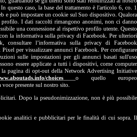
to, guardando se gli utenti sono stati reindirizzati al nostro
 In questo caso, la base del trattamento è l'articolo 6, co. 
web e può impostare un cookie sul Suo dispositivo. Qualora
o profilo. I dati raccolti rimangono anonimi, non ci danno
ssibile una connessione al rispettivo profilo utente. Questo
tà con la informativa sulla privacy di Facebook. Per ulteriori
 consultare l’informativa sulla privacy di Facebook
ok Pixel per visualizzare annunci Facebook. Per configurar
zioni sulle impostazioni per gli annunci basati sull'uso
ssono essere applicate a tutti i dispositivi, come computer
 la pagina di opt-out della Network Advertising Initiative
/www.aboutads.info/choices
o quello europe
 voce presente sul nostro sito.
blicitari. Dopo la pseudonimizzazione, non è più possibile
e analitici e pubblicitari per le finalità di cui sopra. Il