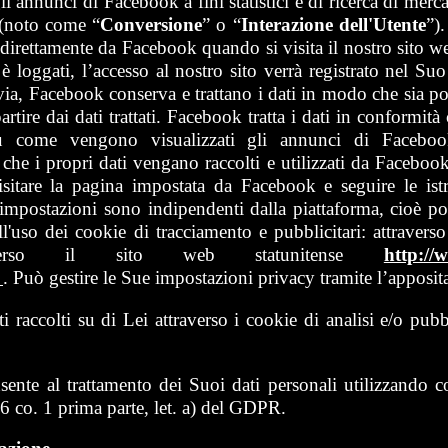
li annunci di Facebook a fini statistici e di ricerca di merca
 (noto come “
Conversione
” o “
Interazione dell'Utente
”).
 direttamente da Facebook quando si visita il nostro sito 
 loggati, l’accesso al nostro sito verrà registrato nel Su
avia, Facebook conserva e trattano i dati in modo che sia po
partire dai dati trattati. Facebook tratta i dati in conformi
come vengono visualizzati gli annunci di Facebook,
 che i propri dati vengano raccolti e utilizzati da Facebo
itare la pagina impostata da Facebook e seguire le istru
 impostazioni sono indipendenti dalla piattaforma, cioè po
'uso dei cookie di tracciamento e pubblicitari: attraverso
verso il sito web statunitense
http:/
/
. Può gestire le Sue impostazioni privacy tramite l’apposita
 raccolti su di Lei attraverso i cookie di analisi e/o pub
te al trattamento dei Suoi dati personali utilizzando cooki
 6 co. 1 prima parte, let. a) del GDPR.