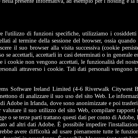
te nella presente Informativa, ad esempio per l’hosting e la
e l'utilizzo di funzioni specifiche, utilizziamo i cosiddetti
ati al termine della sessione del browser, ossia quando i
ere il suo browser alla visita successiva (cookie persist
 se accettarli, accettarli in casi determinati o in generale e
e i cookie non vengono accettati, le funzionalità del nostr
onali attraverso i cookie. Tali dati personali vengono tratta
tems Software Ireland Limited (4-6 Riverwalk Citywest 
rmettono di analizzare il suo uso del sito Web. Le informaz
 di Adobe in Irlanda, dove sono anonimizzate e poi trasferit
alutare il suo utilizzo del sito Web, compilare rapporti sul
 legge o se terze parti trattano questi dati per conto di Adobe
ciato ad altri dati Adobe. È possibile impedire l'installazi
bbe avere difficoltà ad usare pienamente tutte le funzioni