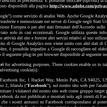
o descritti in precedenza. È possibile bloccare (opt-out) la
 sono disponibili alla pagina
http://www.adobe.com/privac
ogle”) come servizio di analisi Web. Anche Google Analytic
rasferite e memorizzate nei server di Google negli Stati Uni
nione Europea o per altri stati firmatari dell'Accordo sul
eviato solo in casi eccezionali. Google utilizza queste in
attività del sito e fornire altri servizi relativi al suo utili
mbito di Google Analytics non viene unito con altri dati d
re, è possibile impedire a Google di raccogliere ed elaborar
 il seguente plug-in per browser disponibile al seguente in
ri
for advertising purposes. These cookies enable us to tai
dvertising cookie(s):
a Facebook Inc, 1 Hacker Way, Menlo Park, CA 94025, USA,
o 2, Irlanda (“
Facebook
”), sul nostro sito web per l'ana
nare i visitatori del nostro sito web come gruppo target p
ebook da noi pubblicati e mostrati solo agli utenti di Fac
che i nostri annunci su Facebook corrispondano al potenzi