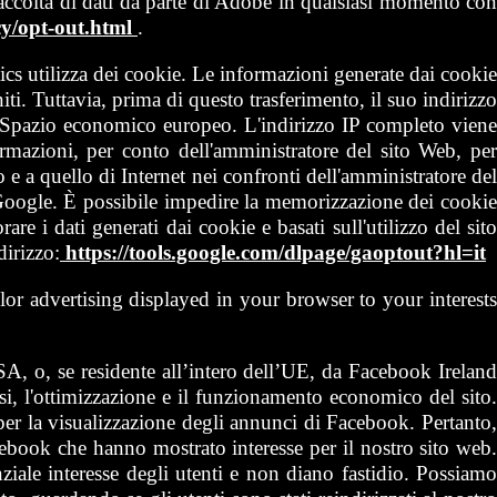
 raccolta di dati da parte di Adobe in qualsiasi momento con
y/opt-out.html
.
s utilizza dei cookie. Le informazioni generate dai cookie
ti. Tuttavia, prima di questo trasferimento, il suo indirizzo
lo Spazio economico europeo. L'indirizzo IP completo viene
formazioni, per conto dell'amministratore del sito Web, per
zzo e a quello di Internet nei confronti dell'amministratore del
i Google. È possibile impedire la memorizzazione dei cookie
e i dati generati dai cookie e basati sull'utilizzo del sito
dirizzo:
https://tools.google.com/dlpage/gaoptout?hl=it
lor advertising displayed in your browser to your interest
 o, se residente all’intero dell’UE, da Facebook Irelan
lisi, l'ottimizzazione e il funzionamento economico del sito
er la visualizzazione degli annunci di Facebook. Pertanto,
ebook che hanno mostrato interesse per il nostro sito web.
ale interesse degli utenti e non diano fastidio. Possiamo