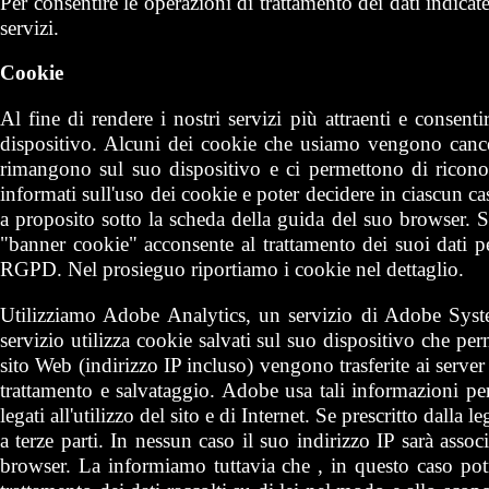
Per consentire le operazioni di trattamento dei dati indica
servizi.
Cookie
Al fine di rendere i nostri servizi più attraenti e consentir
dispositivo. Alcuni dei cookie che usiamo vengono cancell
rimangono sul suo dispositivo e ci permettono di riconosc
informati sull'uso dei cookie e poter decidere in ciascun caso
a proposito sotto la scheda della guida del suo browser. S
"banner cookie" acconsente al trattamento dei suoi dati pers
RGPD. Nel prosieguo riportiamo i cookie nel dettaglio.
Utilizziamo Adobe Analytics, un servizio di Adobe Sys
servizio utilizza cookie salvati sul suo dispositivo che pe
sito Web (indirizzo IP incluso) vengono trasferite ai server
trattamento e salvataggio. Adobe usa tali informazioni per v
legati all'utilizzo del sito e di Internet. Se prescritto dalla
a terze parti. In nessun caso il suo indirizzo IP sarà asso
browser. La informiamo tuttavia che , in questo caso potre