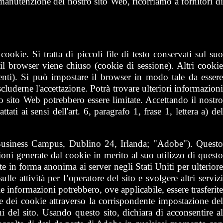
 manutenzione del nostro sito Web, ricorriamo a fornitori di
 cookie. Si tratta di piccoli file di testo conservati sul suo
l browser viene chiuso (cookie di sessione). Altri cookie
enti). Si può impostare il browser in modo tale da essere
scluderne l'accettazione. Potrà trovare ulteriori informazioni
o sito Web potrebbero essere limitate. Accettando il nostro
ti ai sensi dell'art. 6, paragrafo 1, frase 1, lettera a) del
Business Campus, Dublino 24, Irlanda; "Adobe"). Questo
ioni generate dal cookie in merito al suo utilizzo di questo
e in forma anonima ai server negli Stati Uniti per ulteriore
le attività per l’operatore del sito e svolgere altri servizi
, le informazioni potrebbero, ove applicabile, essere trasferite
one dei cookie attraverso la corrispondente impostazione del
 del sito. Usando questo sito, dichiara di acconsentire al