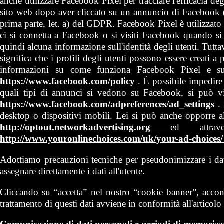
anche utilizzare Facebook Pixel per tracciare l'efficacia deg
sito web dopo aver cliccato su un annuncio di Facebook
prima parte, let. a) del GDPR. Facebook Pixel è utilizzato
ci si connetta a Facebook o si visiti Facebook quando si è
quindi alcuna informazione sull'identità degli utenti. Tutt
significa che i profili degli utenti possono essere creati a 
informazioni su come funziona Facebook Pixel e su 
https://www.facebook.com/policy
. È possibile impedire
quali tipi di annunci si vedono su Facebook, si può vis
https://www.facebook.com/adpreferences/ad_settings
.
desktop o dispositivi mobili. Lei si può anche opporre all
http://optout.networkadvertising.org
ed attra
http://www.youronlinechoices.com/uk/your-ad-choices
Adottiamo precauzioni tecniche per pseudonimizzare i dati
assegnare direttamente i dati all'utente.
Cliccando su “accetta” nel nostro “cookie banner”, acconsen
trattamento di questi dati avviene in conformità all'articolo