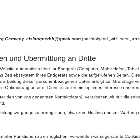
urg,Germany, eislangnerhh@gmail.com
(nachfolgend „
wir
“ oder „
uns
n und Übermittlung an Dritte
site automatisch über ihr Endgerät (Computer, Mobiltelefon, Tablet et
 Betriebssystem Ihres Endgeräts sowie die aufgerufenen Seiten. Dies 
rarbeitung dieser personenbezogenen Daten erfolgt auf Grundlage von
Optimierung unserer Dienste stellen ein legitimes Interesse unsererse
unter den von uns genannten Kontaktdaten), verarbeiten wir nur diejen
nd.
itungsvorgänge zu ermöglichen, etwa zum Hosting und zur Wartung uns
timmter Funktionen zu ermöglichen, verwenden wir sogenannte Cookies. 