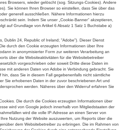
es Browsers, wieder gelöscht (sog. Sitzungs-Cookies). Andere
). Sie können Ihren Browser so einstellen, dass Sie über das
der generell ausschließen. Nähere Informationen hierzu
geschränkt sein. Indem Sie unser „Cookie-Banner“ akzeptieren,
t auf Grundlage von Artikel 6 Absatz 1 Satz 1 Buchstabe a)
 Dublin 24, Republic of Ireland; "Adobe"). Dieser Dienst
Die durch den Cookie erzeugten Informationen über Ihre
sodann in anonymisierter Form zur weiteren Verarbeitung an
ts über die Websiteaktivitäten für die Websitebetreiber
setzlich vorgeschrieben oder soweit Dritte diese Daten im
esse mit anderen Daten von Adobe in Verbindung gebracht. Sie
 hin, dass Sie in diesem Fall gegebenenfalls nicht sämtliche
ber Sie erhobenen Daten in der zuvor beschriebenen Art und
idersprochen werden. Näheres über den Widerruf erfahren Sie
 Cookies. Die durch die Cookies erzeugten Informationen über
esse wird von Google jedoch innerhalb von Mitgliedstaaten der
hmefällen wird die volle IP-Adresse an einen Server von
m Ihre Nutzung der Website auszuwerten, um Reports über die
egenüber dem Websitebetreiber zu erbringen. Die im Rahmen von