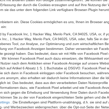
 nicht mit anderen Daten von Google zusammengeführt. Sie können die
 Erfassung der durch die Cookies erzeugten und auf Ihre Nutzung der 
m sie das unter dem folgenden Link verfügbare Browser-Plugin herunte
anbietern ein. Diese Cookies ermöglichen es uns, Ihnen im Browser ang
 ein:
ed by Facebook Inc, 1 Hacker Way, Menlo Park, CA 94025, USA, or, if y
 Inc., 1 Hacker Way, Menlo Park, CA 94025, USA, oder, falls Sie in de
riebenes Tool, zur Analyse, zur Optimierung und zum wirtschaftlichen B
ellung von Facebook-Anzeigen bestimmen. Daher verwenden wir Faceboo
te gezeigt haben. Das bedeutet, dass wir mit Hilfe von Facebook Pixe
n. Wir können Facebook Pixel auch dazu einsetzen, die Wirksamkeit vo
Nutzer nach dem Anklicken einer Facebook-Anzeige auf unsere Website
chtlich auf Artikel 6 Absatz 1 S. 1 Buchstabe a) DSGVO. Facebook Pixel
e sich dann in Facebook einloggen oder Facebook besuchen, während S
uns anonym, also erhalten wir dadurch keine Informationen über die Ide
ich ist. Das bedeutet, dass aus den verarbeiteten Daten Nutzerprofile
ormationen dazu, wie Facebook Pixel arbeitet und wie Facebook-Anzei
nen sich gegen die Erhebung und Verwendung Ihrer Daten durch Faceb
, können Sie zu der von Facebook eingerichteten Seite gehen und die 
ettings
. Die Einstellungen sind Plattform-unabhängig, d.h. sie sind a
- und Werbezwecken widersprechen: über die Opt-out-Seite der Network