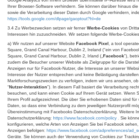
Google Analytics von Ihrem Browser übermittelte IP-Adresse wird
Ihrer Browser-Software verhindern. Sie können darüber hinaus die
sowie die Verarbeitung dieser Daten durch Google verhindern, inde
https://tools.google.com/dlpage/gaoptout?hl=de
3.4 Zu Werbezwecken setzen wir ferner
Werbe-Cookies
von Dritt
Interessen hin zuzuschneiden. Wir setzen folgende Werbe-Cookies
a) Wir nutzen auf unserer Website
Facebook Pixel
, a tool operat
Square, Grand Canal Harbour, Dublin 2, Ireland (“ein von Facebook
Square, Grand Canal Harbour, Dublin 2, Irland („
Facebook
”), bet
zudem die Besucher unserer Website als Zielgruppe für die Darst
Anzeigen nur für Facebook-Nutzer, die Interesse an unserer Websi
Interesse der Nutzer entsprechen und keine Belästigung darstelle
Marktforschungszwecken zu verfolgen, indem wir uns ansehen, ob 
“
Nutzer-Interaktion
”). In diesem Fall basiert die Verarbeitung re
besuchen, und kann einen Cookie auf Ihrem Gerät setzen. Wenn Si
Ihrem Profil aufgezeichnet. Die über Sie erhobenen Daten sind für 
Daten, so dass eine Verbindung zu dem jeweiligen Nutzerprofil mögl
Übereinstimmung mit Facebooks Datenschutzerklärung. Weitere Inf
Datenschutzerklärung:
https://www.facebook.com/policy
. Sie kön
konfigurieren, welche Arten von Anzeigen Sie bei Facebook sehen
Anzeigen befolgen:
https://www.facebook.com/adpreferences/ad_s
Geräte. Sie können auch der Verwendung von Cookies zur Tracking