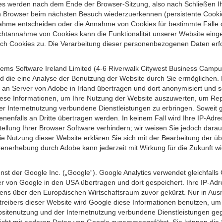
s werden nach dem Ende der Browser-Sitzung, also nach Schließen Ihr
n Browser beim nächsten Besuch wiederzuerkennen (persistente Cookies
ahme entscheiden oder die Annahme von Cookies für bestimmte Fälle o
r Nichtannahme von Cookies kann die Funktionalität unserer Website ein
h Cookies zu. Die Verarbeitung dieser personenbezogenen Daten erfolg
ems Software Ireland Limited (4-6 Riverwalk Citywest Business Campus,
d die eine Analyse der Benutzung der Website durch Sie ermöglichen. 
n an Server von Adobe in Irland übertragen und dort anonymisiert und 
iese Informationen, um Ihre Nutzung der Website auszuwerten, um Repor
Internetnutzung verbundene Dienstleistungen zu erbringen. Soweit ge
nenfalls an Dritte übertragen werden. In keinem Fall wird Ihre IP-Adr
ellung Ihrer Browser Software verhindern; wir weisen Sie jedoch darauf
ie Nutzung dieser Website erklären Sie sich mit der Bearbeitung der ü
nerhebung durch Adobe kann jederzeit mit Wirkung für die Zukunft w
st der Google Inc. („Google“). Google Analytics verwendet gleichfalls
r von Google in den USA übertragen und dort gespeichert. Ihre IP-Adr
s über den Europäischen Wirtschaftsraum zuvor gekürzt. Nur in Ausna
etreibers dieser Website wird Google diese Informationen benutzen, u
bsitenutzung und der Internetnutzung verbundene Dienstleistungen g