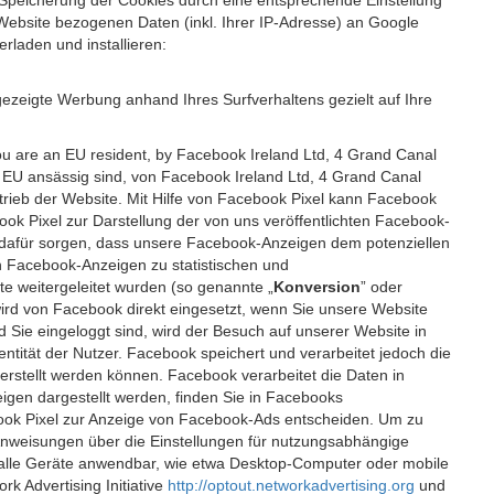
 Speicherung der Cookies durch eine entsprechende Einstellung
Website bezogenen Daten (inkl. Ihrer IP-Adresse) an Google
rladen und installieren:
ezeigte Werbung anhand Ihres Surfverhaltens gezielt auf Ihre
ou are an EU resident, by Facebook Ireland Ltd, 4 Grand Canal
r EU ansässig sind, von Facebook Ireland Ltd, 4 Grand Canal
etrieb der Website. Mit Hilfe von Facebook Pixel kann Facebook
k Pixel zur Darstellung der von uns veröffentlichten Facebook-
l dafür sorgen, dass unsere Facebook-Anzeigen dem potenziellen
n Facebook-Anzeigen zu statistischen und
 weitergeleitet wurden (so genannte „
Konversion
” oder
 wird von Facebook direkt eingesetzt, wenn Sie unsere Website
ie eingeloggt sind, wird der Besuch auf unserer Website in
ntität der Nutzer. Facebook speichert und verarbeitet jedoch die
 erstellt werden können. Facebook verarbeitet die Daten in
gen dargestellt werden, finden Sie in Facebooks
ook Pixel zur Anzeige von Facebook-Ads entscheiden. Um zu
Anweisungen über die Einstellungen für nutzungsabhängige
uf alle Geräte anwendbar, wie etwa Desktop-Computer oder mobile
 Advertising Initiative
http://optout.networkadvertising.org
und