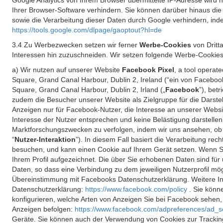
Google Analytics von Ihrem Browser übermittelte IP-Adresse wird
Ihrer Browser-Software verhindern. Sie können darüber hinaus die
sowie die Verarbeitung dieser Daten durch Google verhindern, inde
https://tools.google.com/dlpage/gaoptout?hl=de
3.4 Zu Werbezwecken setzen wir ferner
Werbe-Cookies
von Dritt
Interessen hin zuzuschneiden. Wir setzen folgende Werbe-Cookies
a) Wir nutzen auf unserer Website
Facebook Pixel
, a tool operat
Square, Grand Canal Harbour, Dublin 2, Ireland (“ein von Facebook
Square, Grand Canal Harbour, Dublin 2, Irland („
Facebook
”), bet
zudem die Besucher unserer Website als Zielgruppe für die Darst
Anzeigen nur für Facebook-Nutzer, die Interesse an unserer Websi
Interesse der Nutzer entsprechen und keine Belästigung darstelle
Marktforschungszwecken zu verfolgen, indem wir uns ansehen, ob 
“
Nutzer-Interaktion
”). In diesem Fall basiert die Verarbeitung re
besuchen, und kann einen Cookie auf Ihrem Gerät setzen. Wenn Si
Ihrem Profil aufgezeichnet. Die über Sie erhobenen Daten sind für 
Daten, so dass eine Verbindung zu dem jeweiligen Nutzerprofil mögl
Übereinstimmung mit Facebooks Datenschutzerklärung. Weitere Inf
Datenschutzerklärung:
https://www.facebook.com/policy
. Sie kön
konfigurieren, welche Arten von Anzeigen Sie bei Facebook sehen
Anzeigen befolgen:
https://www.facebook.com/adpreferences/ad_s
Geräte. Sie können auch der Verwendung von Cookies zur Tracking