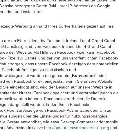
 Speicherung der Cookies durch eine entsprechende Einstellung
Website bezogenen Daten (inkl. Ihrer IP-Adresse) an Google
rladen und installieren:
ezeigte Werbung anhand Ihres Surfverhaltens gezielt auf Ihre
ou are an EU resident, by Facebook Ireland Ltd, 4 Grand Canal
r EU ansässig sind, von Facebook Ireland Ltd, 4 Grand Canal
etrieb der Website. Mit Hilfe von Facebook Pixel kann Facebook
k Pixel zur Darstellung der von uns veröffentlichten Facebook-
l dafür sorgen, dass unsere Facebook-Anzeigen dem potenziellen
n Facebook-Anzeigen zu statistischen und
 weitergeleitet wurden (so genannte „
Konversion
” oder
 wird von Facebook direkt eingesetzt, wenn Sie unsere Website
ie eingeloggt sind, wird der Besuch auf unserer Website in
ntität der Nutzer. Facebook speichert und verarbeitet jedoch die
 erstellt werden können. Facebook verarbeitet die Daten in
gen dargestellt werden, finden Sie in Facebooks
ook Pixel zur Anzeige von Facebook-Ads entscheiden. Um zu
Anweisungen über die Einstellungen für nutzungsabhängige
uf alle Geräte anwendbar, wie etwa Desktop-Computer oder mobile
 Advertising Initiative
http://optout.networkadvertising.org
und