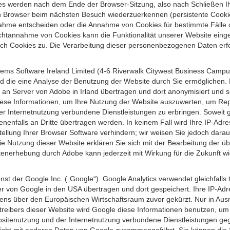
s werden nach dem Ende der Browser-Sitzung, also nach Schließen Ihr
n Browser beim nächsten Besuch wiederzuerkennen (persistente Cookies
ahme entscheiden oder die Annahme von Cookies für bestimmte Fälle o
r Nichtannahme von Cookies kann die Funktionalität unserer Website ein
h Cookies zu. Die Verarbeitung dieser personenbezogenen Daten erfolg
ems Software Ireland Limited (4-6 Riverwalk Citywest Business Campus,
d die eine Analyse der Benutzung der Website durch Sie ermöglichen. 
n an Server von Adobe in Irland übertragen und dort anonymisiert und 
iese Informationen, um Ihre Nutzung der Website auszuwerten, um Repor
Internetnutzung verbundene Dienstleistungen zu erbringen. Soweit ge
nenfalls an Dritte übertragen werden. In keinem Fall wird Ihre IP-Adr
ellung Ihrer Browser Software verhindern; wir weisen Sie jedoch darauf
ie Nutzung dieser Website erklären Sie sich mit der Bearbeitung der ü
nerhebung durch Adobe kann jederzeit mit Wirkung für die Zukunft w
st der Google Inc. („Google“). Google Analytics verwendet gleichfalls
r von Google in den USA übertragen und dort gespeichert. Ihre IP-Adr
s über den Europäischen Wirtschaftsraum zuvor gekürzt. Nur in Ausna
etreibers dieser Website wird Google diese Informationen benutzen, u
bsitenutzung und der Internetnutzung verbundene Dienstleistungen g