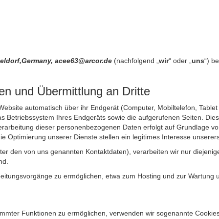
seldorf,Germany, acee63@arcor.de
(nachfolgend „
wir
“ oder „
uns
“) b
n und Übermittlung an Dritte
site automatisch über ihr Endgerät (Computer, Mobiltelefon, Tablet et
 Betriebssystem Ihres Endgeräts sowie die aufgerufenen Seiten. Dies 
rarbeitung dieser personenbezogenen Daten erfolgt auf Grundlage von
Optimierung unserer Dienste stellen ein legitimes Interesse unsererse
unter den von uns genannten Kontaktdaten), verarbeiten wir nur diejen
nd.
itungsvorgänge zu ermöglichen, etwa zum Hosting und zur Wartung uns
timmter Funktionen zu ermöglichen, verwenden wir sogenannte Cookies. 