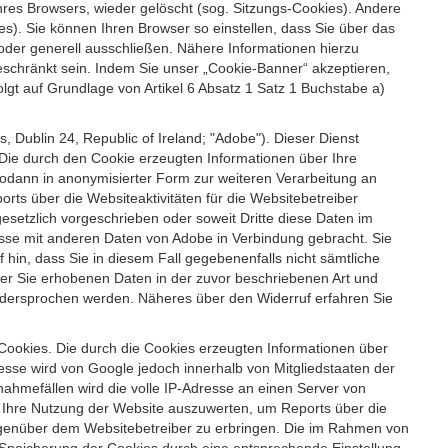
es Browsers, wieder gelöscht (sog. Sitzungs-Cookies). Andere
). Sie können Ihren Browser so einstellen, dass Sie über das
der generell ausschließen. Nähere Informationen hierzu
geschränkt sein. Indem Sie unser „Cookie-Banner“ akzeptieren,
t auf Grundlage von Artikel 6 Absatz 1 Satz 1 Buchstabe a)
 Dublin 24, Republic of Ireland; "Adobe"). Dieser Dienst
Die durch den Cookie erzeugten Informationen über Ihre
sodann in anonymisierter Form zur weiteren Verarbeitung an
ts über die Websiteaktivitäten für die Websitebetreiber
setzlich vorgeschrieben oder soweit Dritte diese Daten im
esse mit anderen Daten von Adobe in Verbindung gebracht. Sie
 hin, dass Sie in diesem Fall gegebenenfalls nicht sämtliche
ber Sie erhobenen Daten in der zuvor beschriebenen Art und
idersprochen werden. Näheres über den Widerruf erfahren Sie
 Cookies. Die durch die Cookies erzeugten Informationen über
esse wird von Google jedoch innerhalb von Mitgliedstaaten der
hmefällen wird die volle IP-Adresse an einen Server von
m Ihre Nutzung der Website auszuwerten, um Reports über die
egenüber dem Websitebetreiber zu erbringen. Die im Rahmen von