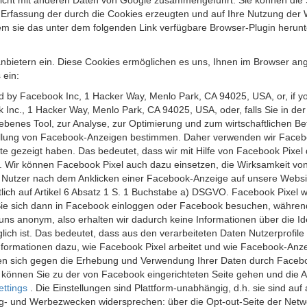
 nicht mit anderen Daten von Google zusammengeführt. Sie können die
 Erfassung der durch die Cookies erzeugten und auf Ihre Nutzung der 
m sie das unter dem folgenden Link verfügbare Browser-Plugin herunte
anbietern ein. Diese Cookies ermöglichen es uns, Ihnen im Browser ang
 ein:
ed by Facebook Inc, 1 Hacker Way, Menlo Park, CA 94025, USA, or, if y
 Inc., 1 Hacker Way, Menlo Park, CA 94025, USA, oder, falls Sie in de
riebenes Tool, zur Analyse, zur Optimierung und zum wirtschaftlichen B
ellung von Facebook-Anzeigen bestimmen. Daher verwenden wir Faceboo
te gezeigt haben. Das bedeutet, dass wir mit Hilfe von Facebook Pixe
n. Wir können Facebook Pixel auch dazu einsetzen, die Wirksamkeit vo
Nutzer nach dem Anklicken einer Facebook-Anzeige auf unsere Website
chtlich auf Artikel 6 Absatz 1 S. 1 Buchstabe a) DSGVO. Facebook Pixel
e sich dann in Facebook einloggen oder Facebook besuchen, während S
uns anonym, also erhalten wir dadurch keine Informationen über die Ide
ich ist. Das bedeutet, dass aus den verarbeiteten Daten Nutzerprofile
ormationen dazu, wie Facebook Pixel arbeitet und wie Facebook-Anzei
nen sich gegen die Erhebung und Verwendung Ihrer Daten durch Faceb
, können Sie zu der von Facebook eingerichteten Seite gehen und die 
ettings
. Die Einstellungen sind Plattform-unabhängig, d.h. sie sind a
- und Werbezwecken widersprechen: über die Opt-out-Seite der Network