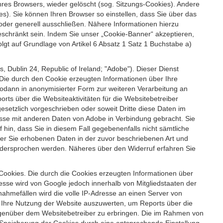
es Browsers, wieder gelöscht (sog. Sitzungs-Cookies). Andere
). Sie können Ihren Browser so einstellen, dass Sie über das
der generell ausschließen. Nähere Informationen hierzu
geschränkt sein. Indem Sie unser „Cookie-Banner“ akzeptieren,
t auf Grundlage von Artikel 6 Absatz 1 Satz 1 Buchstabe a)
 Dublin 24, Republic of Ireland; "Adobe"). Dieser Dienst
Die durch den Cookie erzeugten Informationen über Ihre
sodann in anonymisierter Form zur weiteren Verarbeitung an
ts über die Websiteaktivitäten für die Websitebetreiber
setzlich vorgeschrieben oder soweit Dritte diese Daten im
esse mit anderen Daten von Adobe in Verbindung gebracht. Sie
 hin, dass Sie in diesem Fall gegebenenfalls nicht sämtliche
ber Sie erhobenen Daten in der zuvor beschriebenen Art und
idersprochen werden. Näheres über den Widerruf erfahren Sie
 Cookies. Die durch die Cookies erzeugten Informationen über
esse wird von Google jedoch innerhalb von Mitgliedstaaten der
hmefällen wird die volle IP-Adresse an einen Server von
m Ihre Nutzung der Website auszuwerten, um Reports über die
egenüber dem Websitebetreiber zu erbringen. Die im Rahmen von