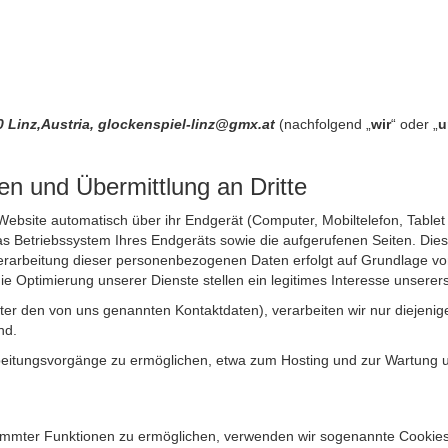
0 Linz,Austria, glockenspiel-linz@gmx.at
(nachfolgend „
wir
“ oder „
u
n und Übermittlung an Dritte
site automatisch über ihr Endgerät (Computer, Mobiltelefon, Tablet et
 Betriebssystem Ihres Endgeräts sowie die aufgerufenen Seiten. Dies 
rarbeitung dieser personenbezogenen Daten erfolgt auf Grundlage von
Optimierung unserer Dienste stellen ein legitimes Interesse unsererse
unter den von uns genannten Kontaktdaten), verarbeiten wir nur diejen
nd.
itungsvorgänge zu ermöglichen, etwa zum Hosting und zur Wartung uns
timmter Funktionen zu ermöglichen, verwenden wir sogenannte Cookies. 