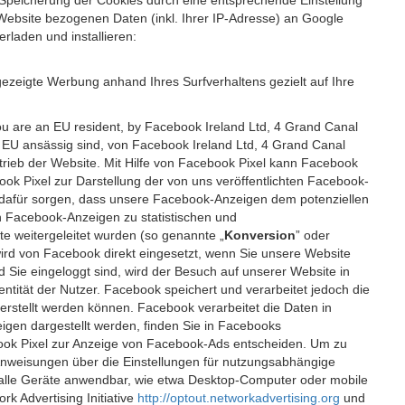
 Speicherung der Cookies durch eine entsprechende Einstellung
Website bezogenen Daten (inkl. Ihrer IP-Adresse) an Google
rladen und installieren:
ezeigte Werbung anhand Ihres Surfverhaltens gezielt auf Ihre
ou are an EU resident, by Facebook Ireland Ltd, 4 Grand Canal
r EU ansässig sind, von Facebook Ireland Ltd, 4 Grand Canal
etrieb der Website. Mit Hilfe von Facebook Pixel kann Facebook
k Pixel zur Darstellung der von uns veröffentlichten Facebook-
l dafür sorgen, dass unsere Facebook-Anzeigen dem potenziellen
n Facebook-Anzeigen zu statistischen und
 weitergeleitet wurden (so genannte „
Konversion
” oder
 wird von Facebook direkt eingesetzt, wenn Sie unsere Website
ie eingeloggt sind, wird der Besuch auf unserer Website in
ntität der Nutzer. Facebook speichert und verarbeitet jedoch die
 erstellt werden können. Facebook verarbeitet die Daten in
gen dargestellt werden, finden Sie in Facebooks
ook Pixel zur Anzeige von Facebook-Ads entscheiden. Um zu
Anweisungen über die Einstellungen für nutzungsabhängige
uf alle Geräte anwendbar, wie etwa Desktop-Computer oder mobile
 Advertising Initiative
http://optout.networkadvertising.org
und