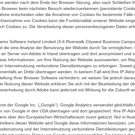
s werden nach dem Ende der Browser-Sitzung, also nach Schließen Ihr
n Browser beim nächsten Besuch wiederzuerkennen (persistente Cookies
ahme entscheiden oder die Annahme von Cookies für bestimmte Fälle o
r Nichtannahme von Cookies kann die Funktionalität unserer Website ein
h Cookies zu. Die Verarbeitung dieser personenbezogenen Daten erfolg
ems Software Ireland Limited (4-6 Riverwalk Citywest Business Campus,
d die eine Analyse der Benutzung der Website durch Sie ermöglichen. 
n an Server von Adobe in Irland übertragen und dort anonymisiert und 
iese Informationen, um Ihre Nutzung der Website auszuwerten, um Repor
Internetnutzung verbundene Dienstleistungen zu erbringen. Soweit ge
nenfalls an Dritte übertragen werden. In keinem Fall wird Ihre IP-Adr
ellung Ihrer Browser Software verhindern; wir weisen Sie jedoch darauf
ie Nutzung dieser Website erklären Sie sich mit der Bearbeitung der ü
nerhebung durch Adobe kann jederzeit mit Wirkung für die Zukunft w
st der Google Inc. („Google“). Google Analytics verwendet gleichfalls
r von Google in den USA übertragen und dort gespeichert. Ihre IP-Adr
s über den Europäischen Wirtschaftsraum zuvor gekürzt. Nur in Ausna
etreibers dieser Website wird Google diese Informationen benutzen, u
bsitenutzung und der Internetnutzung verbundene Dienstleistungen g