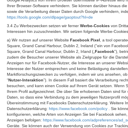
Google Analytics von Ihrem Browser übermittelte IP-Adresse wird
Ihrer Browser-Software verhindern. Sie können darüber hinaus die
sowie die Verarbeitung dieser Daten durch Google verhindern, inde
https://tools.google.com/dlpage/gaoptout?hl=de
3.4 Zu Werbezwecken setzen wir ferner
Werbe-Cookies
von Dritt
Interessen hin zuzuschneiden. Wir setzen folgende Werbe-Cookies
a) Wir nutzen auf unserer Website
Facebook Pixel
, a tool operat
Square, Grand Canal Harbour, Dublin 2, Ireland (“ein von Facebook
Square, Grand Canal Harbour, Dublin 2, Irland („
Facebook
”), bet
zudem die Besucher unserer Website als Zielgruppe für die Darst
Anzeigen nur für Facebook-Nutzer, die Interesse an unserer Websi
Interesse der Nutzer entsprechen und keine Belästigung darstelle
Marktforschungszwecken zu verfolgen, indem wir uns ansehen, ob 
“
Nutzer-Interaktion
”). In diesem Fall basiert die Verarbeitung re
besuchen, und kann einen Cookie auf Ihrem Gerät setzen. Wenn Si
Ihrem Profil aufgezeichnet. Die über Sie erhobenen Daten sind für 
Daten, so dass eine Verbindung zu dem jeweiligen Nutzerprofil mögl
Übereinstimmung mit Facebooks Datenschutzerklärung. Weitere Inf
Datenschutzerklärung:
https://www.facebook.com/policy
. Sie kön
konfigurieren, welche Arten von Anzeigen Sie bei Facebook sehen
Anzeigen befolgen:
https://www.facebook.com/adpreferences/ad_s
Geräte. Sie können auch der Verwendung von Cookies zur Tracking