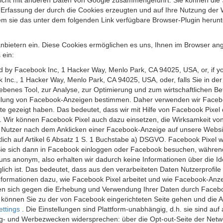
 nicht mit anderen Daten von Google zusammengeführt. Sie können die
 Erfassung der durch die Cookies erzeugten und auf Ihre Nutzung der 
m sie das unter dem folgenden Link verfügbare Browser-Plugin herunte
anbietern ein. Diese Cookies ermöglichen es uns, Ihnen im Browser ang
 ein:
ed by Facebook Inc, 1 Hacker Way, Menlo Park, CA 94025, USA, or, if y
 Inc., 1 Hacker Way, Menlo Park, CA 94025, USA, oder, falls Sie in de
riebenes Tool, zur Analyse, zur Optimierung und zum wirtschaftlichen B
ellung von Facebook-Anzeigen bestimmen. Daher verwenden wir Faceboo
te gezeigt haben. Das bedeutet, dass wir mit Hilfe von Facebook Pixe
n. Wir können Facebook Pixel auch dazu einsetzen, die Wirksamkeit vo
Nutzer nach dem Anklicken einer Facebook-Anzeige auf unsere Website
chtlich auf Artikel 6 Absatz 1 S. 1 Buchstabe a) DSGVO. Facebook Pixel
e sich dann in Facebook einloggen oder Facebook besuchen, während S
uns anonym, also erhalten wir dadurch keine Informationen über die Ide
ich ist. Das bedeutet, dass aus den verarbeiteten Daten Nutzerprofile
ormationen dazu, wie Facebook Pixel arbeitet und wie Facebook-Anzei
nen sich gegen die Erhebung und Verwendung Ihrer Daten durch Faceb
, können Sie zu der von Facebook eingerichteten Seite gehen und die 
ettings
. Die Einstellungen sind Plattform-unabhängig, d.h. sie sind a
- und Werbezwecken widersprechen: über die Opt-out-Seite der Network