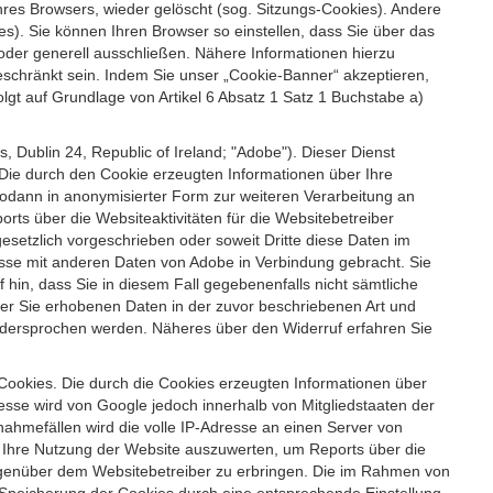
es Browsers, wieder gelöscht (sog. Sitzungs-Cookies). Andere
). Sie können Ihren Browser so einstellen, dass Sie über das
der generell ausschließen. Nähere Informationen hierzu
geschränkt sein. Indem Sie unser „Cookie-Banner“ akzeptieren,
t auf Grundlage von Artikel 6 Absatz 1 Satz 1 Buchstabe a)
 Dublin 24, Republic of Ireland; "Adobe"). Dieser Dienst
Die durch den Cookie erzeugten Informationen über Ihre
sodann in anonymisierter Form zur weiteren Verarbeitung an
ts über die Websiteaktivitäten für die Websitebetreiber
setzlich vorgeschrieben oder soweit Dritte diese Daten im
esse mit anderen Daten von Adobe in Verbindung gebracht. Sie
 hin, dass Sie in diesem Fall gegebenenfalls nicht sämtliche
ber Sie erhobenen Daten in der zuvor beschriebenen Art und
idersprochen werden. Näheres über den Widerruf erfahren Sie
 Cookies. Die durch die Cookies erzeugten Informationen über
esse wird von Google jedoch innerhalb von Mitgliedstaaten der
hmefällen wird die volle IP-Adresse an einen Server von
m Ihre Nutzung der Website auszuwerten, um Reports über die
egenüber dem Websitebetreiber zu erbringen. Die im Rahmen von