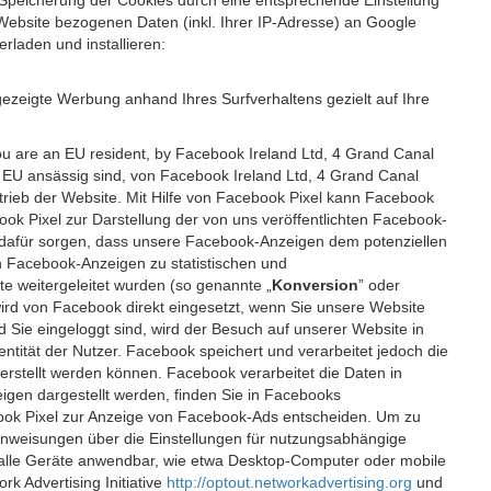
 Speicherung der Cookies durch eine entsprechende Einstellung
Website bezogenen Daten (inkl. Ihrer IP-Adresse) an Google
rladen und installieren:
ezeigte Werbung anhand Ihres Surfverhaltens gezielt auf Ihre
ou are an EU resident, by Facebook Ireland Ltd, 4 Grand Canal
r EU ansässig sind, von Facebook Ireland Ltd, 4 Grand Canal
etrieb der Website. Mit Hilfe von Facebook Pixel kann Facebook
k Pixel zur Darstellung der von uns veröffentlichten Facebook-
l dafür sorgen, dass unsere Facebook-Anzeigen dem potenziellen
n Facebook-Anzeigen zu statistischen und
 weitergeleitet wurden (so genannte „
Konversion
” oder
 wird von Facebook direkt eingesetzt, wenn Sie unsere Website
ie eingeloggt sind, wird der Besuch auf unserer Website in
ntität der Nutzer. Facebook speichert und verarbeitet jedoch die
 erstellt werden können. Facebook verarbeitet die Daten in
gen dargestellt werden, finden Sie in Facebooks
ook Pixel zur Anzeige von Facebook-Ads entscheiden. Um zu
Anweisungen über die Einstellungen für nutzungsabhängige
uf alle Geräte anwendbar, wie etwa Desktop-Computer oder mobile
 Advertising Initiative
http://optout.networkadvertising.org
und