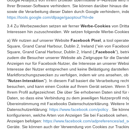
Google Analytics von Ihrem Browser übermittelte IP-Adresse wird
Ihrer Browser-Software verhindern. Sie können darüber hinaus die
sowie die Verarbeitung dieser Daten durch Google verhindern, inde
https://tools.google.com/dlpage/gaoptout?hl=de
3.4 Zu Werbezwecken setzen wir ferner
Werbe-Cookies
von Dritt
Interessen hin zuzuschneiden. Wir setzen folgende Werbe-Cookies
a) Wir nutzen auf unserer Website
Facebook Pixel
, a tool operat
Square, Grand Canal Harbour, Dublin 2, Ireland (“ein von Facebook
Square, Grand Canal Harbour, Dublin 2, Irland („
Facebook
”), bet
zudem die Besucher unserer Website als Zielgruppe für die Darst
Anzeigen nur für Facebook-Nutzer, die Interesse an unserer Websi
Interesse der Nutzer entsprechen und keine Belästigung darstelle
Marktforschungszwecken zu verfolgen, indem wir uns ansehen, ob 
“
Nutzer-Interaktion
”). In diesem Fall basiert die Verarbeitung re
besuchen, und kann einen Cookie auf Ihrem Gerät setzen. Wenn Si
Ihrem Profil aufgezeichnet. Die über Sie erhobenen Daten sind für 
Daten, so dass eine Verbindung zu dem jeweiligen Nutzerprofil mögl
Übereinstimmung mit Facebooks Datenschutzerklärung. Weitere Inf
Datenschutzerklärung:
https://www.facebook.com/policy
. Sie kön
konfigurieren, welche Arten von Anzeigen Sie bei Facebook sehen
Anzeigen befolgen:
https://www.facebook.com/adpreferences/ad_s
Geräte. Sie können auch der Verwendung von Cookies zur Tracking