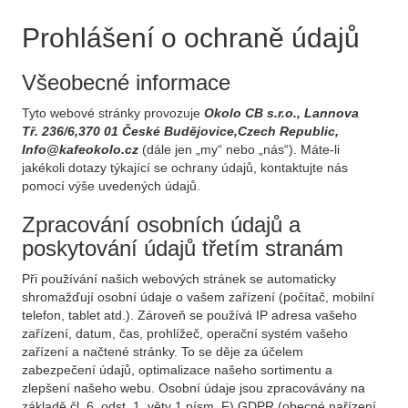
Prohlášení o ochraně údajů
Všeobecné informace
Tyto webové stránky provozuje
Okolo CB s.r.o., Lannova
Tř. 236/6,370 01 České Budějovice,Czech Republic,
Info@kafeokolo.cz
(dále jen „my“ nebo „nás“). Máte-li
jakékoli dotazy týkající se ochrany údajů, kontaktujte nás
pomocí výše uvedených údajů.
Zpracování osobních údajů a
poskytování údajů třetím stranám
Při používání našich webových stránek se automaticky
shromažďují osobní údaje o vašem zařízení (počítač, mobilní
telefon, tablet atd.). Zároveň se používá IP adresa vašeho
zařízení, datum, čas, prohlížeč, operační systém vašeho
zařízení a načtené stránky. To se děje za účelem
zabezpečení údajů, optimalizace našeho sortimentu a
zlepšení našeho webu. Osobní údaje jsou zpracovávány na
základě čl. 6, odst. 1, věty 1 písm. F) GDPR (obecné nařízení