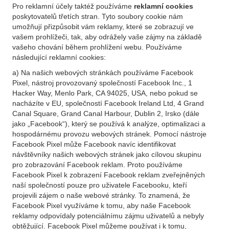
Pro reklamní účely taktéž používáme
reklamní cookies
poskytovatelů třetích stran. Tyto soubory cookie nám
umožňují přizpůsobit vám reklamy, které se zobrazují ve
vašem prohlížeči, tak, aby odrážely vaše zájmy na základě
vašeho chování během prohlížení webu. Používáme
následující reklamní cookies:
a) Na našich webových stránkách používáme Facebook
Pixel, nástroj provozovaný společností Facebook Inc., 1
Hacker Way, Menlo Park, CA 94025, USA, nebo pokud se
nacházíte v EU, společností Facebook Ireland Ltd, 4 Grand
Canal Square, Grand Canal Harbour, Dublin 2, Irsko (dále
jako „Facebook“), který se používá k analýze, optimalizaci a
hospodárnému provozu webových stránek. Pomocí nástroje
Facebook Pixel může Facebook navíc identifikovat
návštěvníky našich webových stránek jako cílovou skupinu
pro zobrazování Facebook reklam. Proto používáme
Facebook Pixel k zobrazení Facebook reklam zveřejněných
naší společností pouze pro uživatele Facebooku, kteří
projevili zájem o naše webové stránky. To znamená, že
Facebook Pixel využíváme k tomu, aby naše Facebook
reklamy odpovídaly potenciálnímu zájmu uživatelů a nebyly
obtěžující. Facebook Pixel můžeme používat i k tomu,