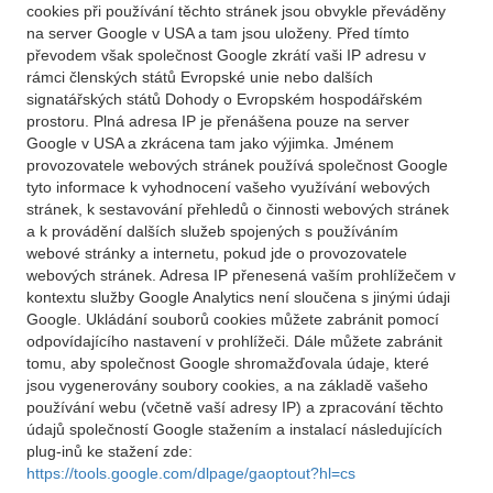
cookies při používání těchto stránek jsou obvykle převáděny
na server Google v USA a tam jsou uloženy. Před tímto
převodem však společnost Google zkrátí vaši IP adresu v
rámci členských států Evropské unie nebo dalších
signatářských států Dohody o Evropském hospodářském
prostoru. Plná adresa IP je přenášena pouze na server
Google v USA a zkrácena tam jako výjimka. Jménem
provozovatele webových stránek používá společnost Google
tyto informace k vyhodnocení vašeho využívání webových
stránek, k sestavování přehledů o činnosti webových stránek
a k provádění dalších služeb spojených s používáním
webové stránky a internetu, pokud jde o provozovatele
webových stránek. Adresa IP přenesená vaším prohlížečem v
kontextu služby Google Analytics není sloučena s jinými údaji
Google. Ukládání souborů cookies můžete zabránit pomocí
odpovídajícího nastavení v prohlížeči. Dále můžete zabránit
tomu, aby společnost Google shromažďovala údaje, které
jsou vygenerovány soubory cookies, a na základě vašeho
používání webu (včetně vaší adresy IP) a zpracování těchto
údajů společností Google stažením a instalací následujících
plug-inů ke stažení zde:
https://tools.google.com/dlpage/gaoptout?hl=cs