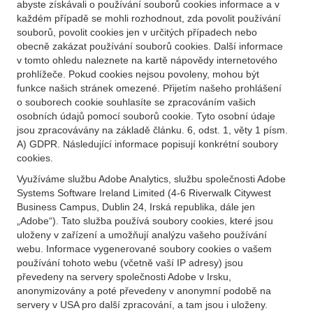
abyste získávali o používání souborů cookies informace a v
každém případě se mohli rozhodnout, zda povolit používání
souborů, povolit cookies jen v určitých případech nebo
obecně zakázat používání souborů cookies. Další informace
v tomto ohledu naleznete na kartě nápovědy internetového
prohlížeče. Pokud cookies nejsou povoleny, mohou být
funkce našich stránek omezené. Přijetím našeho prohlášení
o souborech cookie souhlasíte se zpracováním vašich
osobních údajů pomocí souborů cookie. Tyto osobní údaje
jsou zpracovávány na základě článku. 6, odst. 1, věty 1 písm.
A) GDPR. Následující informace popisují konkrétní soubory
cookies.
Využíváme službu Adobe Analytics, službu společnosti Adobe
Systems Software Ireland Limited (4-6 Riverwalk Citywest
Business Campus, Dublin 24, Irská republika, dále jen
„Adobe“). Tato služba používá soubory cookies, které jsou
uloženy v zařízení a umožňují analýzu vašeho používání
webu. Informace vygenerované soubory cookies o vašem
používání tohoto webu (včetně vaší IP adresy) jsou
převedeny na servery společnosti Adobe v Irsku,
anonymizovány a poté převedeny v anonymní podobě na
servery v USA pro další zpracování, a tam jsou i uloženy.