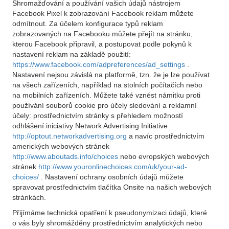
Shromažďování a používání vašich údajů nástrojem
Facebook Pixel k zobrazování Facebook reklam můžete
odmítnout. Za účelem konfigurace typů reklam
zobrazovaných na Facebooku můžete přejít na stránku,
kterou Facebook připravil, a postupovat podle pokynů k
nastavení reklam na základě použití:
https://www.facebook.com/adpreferences/ad_settings
.
Nastavení nejsou závislá na platformě, tzn. že je lze používat
na všech zařízeních, například na stolních počítačích nebo
na mobilních zařízeních. Můžete také vznést námitku proti
používání souborů cookie pro účely sledování a reklamní
účely: prostřednictvím stránky s přehledem možností
odhlášení iniciativy Network Advertising Initiative
http://optout.networkadvertising.org
a navíc prostřednictvím
amerických webových stránek
http://www.aboutads.info/choices
nebo evropských webových
stránek
http://www.youronlinechoices.com/uk/your-ad-
choices/
. Nastavení ochrany osobních údajů můžete
spravovat prostřednictvím tlačítka Onsite na našich webových
stránkách.
Přijímáme technická opatření k pseudonymizaci údajů, které
o vás byly shromážděny prostřednictvím analytických nebo