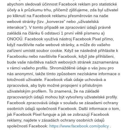
abychom sledovali účinnost Facebook reklam pro statistické
účely a k průzkumu trhu, přičemž zjišťujeme, zda byl uživatel
po kliknutí na Facebook reklamu přesměrován na naše
webové stránky (tzv. „konverze“ nebo „uživatelská
interakce“). V tomto případě se zpracování údajů právně
zakládá na článku 6 odstavci 1 první větě písmenu a)
ONOOÚ. Facebook využívá nástroj Facebook Pixel přímo,
když navštívíte naše webové stránky, a může do vašeho
zařízení umístit soubor cookie. Když se následně přihlásíte k
Facebooku nebo navštívíte Facebook, když jste přihlášeni,
bude vaše návštěva našich webových stránek zaznamenána
v rámci vašeho profilu. Shromážděné údaje o vás jsou pro
nás anonymní, takže tímto způsobem nezískáme informace o
totožnosti uživatele. Facebook však údaje uchovává a
zpracovává, aby bylo možné propojení s příslušným
uživatelským profilem. To znamená, že na základě
zpracovaných údajů mohou být vytvořeny uživatelské profily.
Facebook zpracovává údaje v souladu se zásadami ochrany
osobních údajů společnosti Facebook. Další informace o tom,
jak Facebook Pixel funguje a jak se zobrazují Facebook
reklamy, najdete v zásadách ochrany osobních údajů
společnosti Facebook:
https://www.facebook.com/policy
.