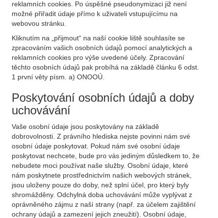
reklamních cookies. Po úspěšné pseudonymizaci již není
možné přiřadit údaje přímo k uživateli vstupujícímu na
webovou stránku.
Kliknutím na „přijmout“ na naší cookie liště souhlasíte se
zpracováním vašich osobních údajů pomocí analytických a
reklamních cookies pro výše uvedené účely. Zpracování
těchto osobních údajů pak probíhá na základě článku 6 odst.
1 první věty písm. a) ONOOÚ.
Poskytování osobních údajů a doby
uchovávání
Vaše osobní údaje jsou poskytovány na základě
dobrovolnosti. Z právního hlediska nejste povinni nám své
osobní údaje poskytovat. Pokud nám své osobní údaje
poskytovat nechcete, bude pro vás jediným důsledkem to, že
nebudete moci používat naše služby. Osobní údaje, které
nám poskytnete prostřednictvím našich webových stránek,
jsou uloženy pouze do doby, než splní účel, pro který byly
shromážděny. Odchylná doba uchovávání může vyplývat z
oprávněného zájmu z naší strany (např. za účelem zajištění
ochrany údajů a zamezení jejich zneužití). Osobní údaje,