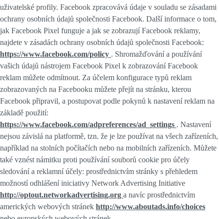
uživatelské profily. Facebook zpracovává údaje v souladu se zásadami
ochrany osobních údajů společnosti Facebook. Další informace o tom,
jak Facebook Pixel funguje a jak se zobrazují Facebook reklamy,
najdete v zásadách ochrany osobních údajů společnosti Facebook:
https://www.facebook.com/policy
. Shromažďování a používání
vašich údajů nástrojem Facebook Pixel k zobrazování Facebook
reklam můžete odmítnout. Za účelem konfigurace typů reklam
zobrazovaných na Facebooku můžete přejít na stránku, kterou
Facebook připravil, a postupovat podle pokynů k nastavení reklam na
základě použití:
https://www.facebook.com/adpreferences/ad_settings
. Nastavení
nejsou závislá na platformě, tzn. že je lze používat na všech zařízeních,
například na stolních počítačích nebo na mobilních zařízeních. Můžete
také vznést námitku proti používání souborů cookie pro účely
sledování a reklamní účely: prostřednictvím stránky s přehledem
možností odhlášení iniciativy Network Advertising Initiative
http://optout.networkadvertising.org
a navíc prostřednictvím
amerických webových stránek
http://www.aboutads.info/choices
nebo evropských webových stránek