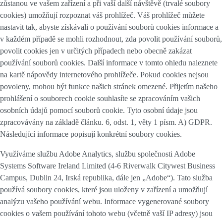
zůstanou ve vašem zařízení a při vaší další návštěvě (trvalé soubory
cookies) umožňují rozpoznat váš prohlížeč. Váš prohlížeč můžete
nastavit tak, abyste získávali o používání souborů cookies informace a
v každém případě se mohli rozhodnout, zda povolit používání souborů,
povolit cookies jen v určitých případech nebo obecně zakázat
používání souborů cookies. Další informace v tomto ohledu naleznete
na kartě nápovědy internetového prohlížeče. Pokud cookies nejsou
povoleny, mohou být funkce našich stránek omezené. Přijetím našeho
prohlášení o souborech cookie souhlasíte se zpracováním vašich
osobních údajů pomocí souborů cookie. Tyto osobní údaje jsou
zpracovávány na základě článku. 6, odst. 1, věty 1 písm. A) GDPR.
Následující informace popisují konkrétní soubory cookies.
Využíváme službu Adobe Analytics, službu společnosti Adobe
Systems Software Ireland Limited (4-6 Riverwalk Citywest Business
Campus, Dublin 24, Irská republika, dále jen „Adobe“). Tato služba
používá soubory cookies, které jsou uloženy v zařízení a umožňují
analýzu vašeho používání webu. Informace vygenerované soubory
cookies o vašem používání tohoto webu (včetně vaší IP adresy) jsou