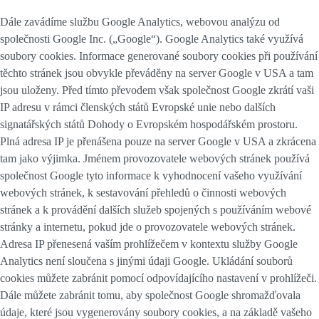
Dále zavádíme službu Google Analytics, webovou analýzu od
společnosti Google Inc. („Google“). Google Analytics také využívá
soubory cookies. Informace generované soubory cookies při používání
těchto stránek jsou obvykle převáděny na server Google v USA a tam
jsou uloženy. Před tímto převodem však společnost Google zkrátí vaši
IP adresu v rámci členských států Evropské unie nebo dalších
signatářských států Dohody o Evropském hospodářském prostoru.
Plná adresa IP je přenášena pouze na server Google v USA a zkrácena
tam jako výjimka. Jménem provozovatele webových stránek používá
společnost Google tyto informace k vyhodnocení vašeho využívání
webových stránek, k sestavování přehledů o činnosti webových
stránek a k provádění dalších služeb spojených s používáním webové
stránky a internetu, pokud jde o provozovatele webových stránek.
Adresa IP přenesená vaším prohlížečem v kontextu služby Google
Analytics není sloučena s jinými údaji Google. Ukládání souborů
cookies můžete zabránit pomocí odpovídajícího nastavení v prohlížeči.
Dále můžete zabránit tomu, aby společnost Google shromažďovala
údaje, které jsou vygenerovány soubory cookies, a na základě vašeho