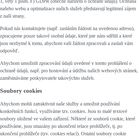
1, věty 1 písm. F) GDPR (obecné nařízení o ochraně údajů). Ochrana
našeho webu a optimalizace našich služeb představují legitimní zájem
z naší strany.
Pokud nás kontaktujete (např. zasláním žádosti na uvedenou adresu),
zpracujeme pouze takové osobní údaje, které jste nám sdělili a které
jsou nezbytné k tomu, abychom vaši žádost zpracovali a zaslali vám
odpověď.
Abychom umožnili zpracování údajů uvedené v tomto prohlášení o
ochraně údajů, např. pro hostování a údržbu našich webových stránek,
zaměstnáváme poskytovatele takovýchto služeb.
Soubory cookies
Abychom mohli zatraktivnit naše služby a umožnit používání
konkrétních funkcí, využíváme tzv. cookies. Jsou to malé textové
soubory uložené ve vašem zařízení. Některé ze souborů cookie, které
používáme, jsou smazány po ukončení relace prohlížeče, tj. po
ukončení prohlížeče (tzv. cookies relací). Ostatní soubory cookie