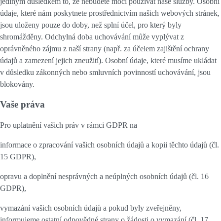
jediným důsledkem to, že nebudete moci používat naše služby. Osobní
údaje, které nám poskytnete prostřednictvím našich webových stránek,
jsou uloženy pouze do doby, než splní účel, pro který byly
shromážděny. Odchylná doba uchovávání může vyplývat z
oprávněného zájmu z naší strany (např. za účelem zajištění ochrany
údajů a zamezení jejich zneužití). Osobní údaje, které musíme ukládat
v důsledku zákonných nebo smluvních povinností uchovávání, jsou
blokovány.
Vaše práva
Pro uplatnění vašich práv v rámci GDPR na
informace o zpracování vašich osobních údajů a kopii těchto údajů (čl.
15 GDPR),
opravu a doplnění nesprávných a neúplných osobních údajů (čl. 16
GDPR),
vymazání vašich osobních údajů a pokud byly zveřejněny,
informujeme ostatní odpovědné strany o žádosti o vymazání (čl. 17