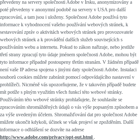
převedeny na servery společnosti Adobe v Irsku, anonymizovány a
poté převedeny v anonymní podobě na servery v USA pro další
zpracování, a tam jsou i uloženy. Společnost Adobe používá tyto
informace k vyhodnocení vašeho používání webových stránek, k
sestavování zpráv o aktivitách webových stránek pro provozovatele
webových stránek a k provádění dalších služeb souvisejících s
používáním webu a internetu. Pokud to zákon nařizuje, nebo jestliže
třetí strany zpracují tyto údaje jménem společnosti Adobe, mohou být
tyto informace případně postoupeny třetím stranám. V žádném případě
není vaše IP adresa spojena s jinými daty společnosti Adobe. Instalaci
souborů cookies můžete zabránit pomocí odpovídajícího nastavení v
prohlížeči. Nicméně vás upozorňujeme, že v takovém případě budete
mít potíže s plným využitím všech funkcí této webové stránky.
Používáním této webové stránky prohlašujete, že souhlasíte se
zpracováním shromážděných údajů o vás výše popsaným způsobem a
za výše uvedeným účelem. Shromažďování dat pro společnost Adobe
můžete ukončit kdykoli, účinek se však projeví se zpožděním. Další
informace o odhlášení se dozvíte na adrese
http://www.adobe.com/privacy/opt-out.html
.