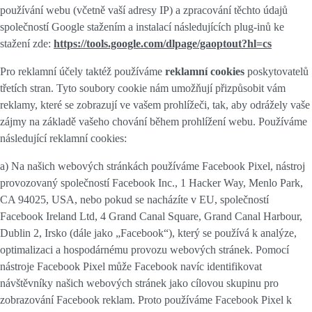
používání webu (včetně vaší adresy IP) a zpracování těchto údajů
společností Google stažením a instalací následujících plug-inů ke
stažení zde:
https://tools.google.com/dlpage/gaoptout?hl=cs
Pro reklamní účely taktéž používáme
reklamní cookies
poskytovatelů
třetích stran. Tyto soubory cookie nám umožňují přizpůsobit vám
reklamy, které se zobrazují ve vašem prohlížeči, tak, aby odrážely vaše
zájmy na základě vašeho chování během prohlížení webu. Používáme
následující reklamní cookies:
a) Na našich webových stránkách používáme Facebook Pixel, nástroj
provozovaný společností Facebook Inc., 1 Hacker Way, Menlo Park,
CA 94025, USA, nebo pokud se nacházíte v EU, společností
Facebook Ireland Ltd, 4 Grand Canal Square, Grand Canal Harbour,
Dublin 2, Irsko (dále jako „Facebook“), který se používá k analýze,
optimalizaci a hospodárnému provozu webových stránek. Pomocí
nástroje Facebook Pixel může Facebook navíc identifikovat
návštěvníky našich webových stránek jako cílovou skupinu pro
zobrazování Facebook reklam. Proto používáme Facebook Pixel k