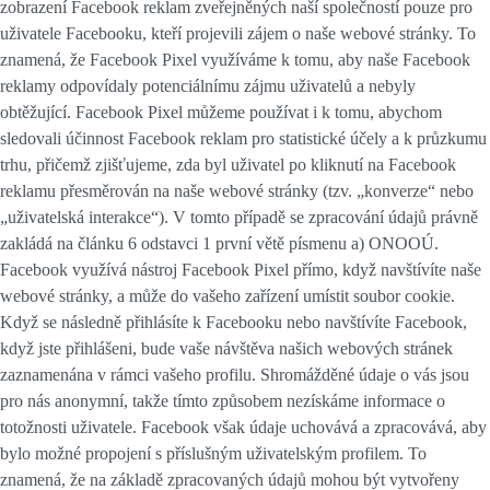
zobrazení Facebook reklam zveřejněných naší společností pouze pro
uživatele Facebooku, kteří projevili zájem o naše webové stránky. To
znamená, že Facebook Pixel využíváme k tomu, aby naše Facebook
reklamy odpovídaly potenciálnímu zájmu uživatelů a nebyly
obtěžující. Facebook Pixel můžeme používat i k tomu, abychom
sledovali účinnost Facebook reklam pro statistické účely a k průzkumu
trhu, přičemž zjišťujeme, zda byl uživatel po kliknutí na Facebook
reklamu přesměrován na naše webové stránky (tzv. „konverze“ nebo
„uživatelská interakce“). V tomto případě se zpracování údajů právně
zakládá na článku 6 odstavci 1 první větě písmenu a) ONOOÚ.
Facebook využívá nástroj Facebook Pixel přímo, když navštívíte naše
webové stránky, a může do vašeho zařízení umístit soubor cookie.
Když se následně přihlásíte k Facebooku nebo navštívíte Facebook,
když jste přihlášeni, bude vaše návštěva našich webových stránek
zaznamenána v rámci vašeho profilu. Shromážděné údaje o vás jsou
pro nás anonymní, takže tímto způsobem nezískáme informace o
totožnosti uživatele. Facebook však údaje uchovává a zpracovává, aby
bylo možné propojení s příslušným uživatelským profilem. To
znamená, že na základě zpracovaných údajů mohou být vytvořeny