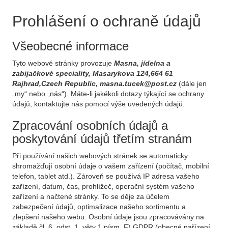
Prohlášení o ochraně údajů
Všeobecné informace
Tyto webové stránky provozuje
Masna, jídelna a
zabijačkové speciality, Masarykova 124,664 61
Rajhrad,Czech Republic, masna.tucek@post.cz
(dále jen
„my“ nebo „nás“). Máte-li jakékoli dotazy týkající se ochrany
údajů, kontaktujte nás pomocí výše uvedených údajů.
Zpracování osobních údajů a
poskytování údajů třetím stranám
Při používání našich webových stránek se automaticky
shromažďují osobní údaje o vašem zařízení (počítač, mobilní
telefon, tablet atd.). Zároveň se používá IP adresa vašeho
zařízení, datum, čas, prohlížeč, operační systém vašeho
zařízení a načtené stránky. To se děje za účelem
zabezpečení údajů, optimalizace našeho sortimentu a
zlepšení našeho webu. Osobní údaje jsou zpracovávány na
základě čl. 6, odst. 1, věty 1 písm. F) GDPR (obecné nařízení