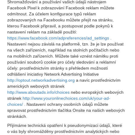
Shromažďování a používání vašich údajů nástrojem
Facebook Pixel k zobrazování Facebook reklam můžete
odmítnout. Za účelem konfigurace typů reklam
zobrazovaných na Facebooku můžete přejít na stránku,
kterou Facebook připravil, a postupovat podle pokynů k
nastavení reklam na základě použití:
https://www.facebook.com/adpreferences/ad_settings
.
Nastavení nejsou závislá na platformě, tzn. že je lze používat
na všech zařízeních, například na stolních počítačích nebo
na mobilních zařízeních. Můžete také vznést námitku proti
používání souborů cookie pro účely sledování a reklamní
účely: prostřednictvím stránky s přehledem možností
odhlášení iniciativy Network Advertising Initiative
http://optout.networkadvertising.org
a navíc prostřednictvím
amerických webových stránek
http://www.aboutads.info/choices
nebo evropských webových
stránek
http://www.youronlinechoices.com/uk/your-ad-
choices/
. Nastavení ochrany osobních údajů můžete
spravovat prostřednictvím tlačítka Onsite na našich webových
stránkách.
Přijímáme technická opatření k pseudonymizaci údajů, které
o vás byly shromážděny prostřednictvím analytických nebo