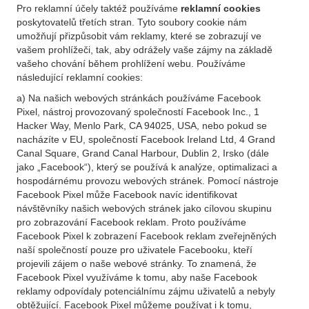
Pro reklamní účely taktéž používáme
reklamní cookies
poskytovatelů třetích stran. Tyto soubory cookie nám
umožňují přizpůsobit vám reklamy, které se zobrazují ve
vašem prohlížeči, tak, aby odrážely vaše zájmy na základě
vašeho chování během prohlížení webu. Používáme
následující reklamní cookies:
a) Na našich webových stránkách používáme Facebook
Pixel, nástroj provozovaný společností Facebook Inc., 1
Hacker Way, Menlo Park, CA 94025, USA, nebo pokud se
nacházíte v EU, společností Facebook Ireland Ltd, 4 Grand
Canal Square, Grand Canal Harbour, Dublin 2, Irsko (dále
jako „Facebook“), který se používá k analýze, optimalizaci a
hospodárnému provozu webových stránek. Pomocí nástroje
Facebook Pixel může Facebook navíc identifikovat
návštěvníky našich webových stránek jako cílovou skupinu
pro zobrazování Facebook reklam. Proto používáme
Facebook Pixel k zobrazení Facebook reklam zveřejněných
naší společností pouze pro uživatele Facebooku, kteří
projevili zájem o naše webové stránky. To znamená, že
Facebook Pixel využíváme k tomu, aby naše Facebook
reklamy odpovídaly potenciálnímu zájmu uživatelů a nebyly
obtěžující. Facebook Pixel můžeme používat i k tomu,