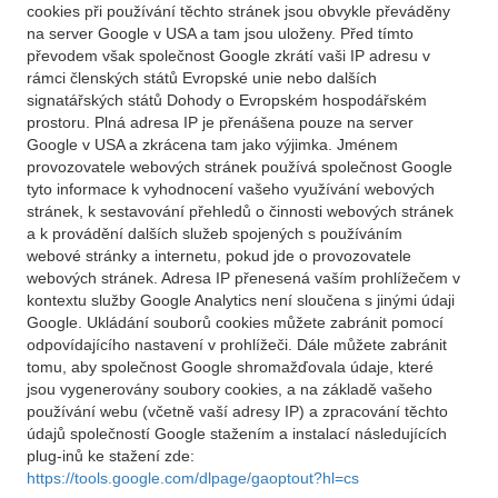
cookies při používání těchto stránek jsou obvykle převáděny
na server Google v USA a tam jsou uloženy. Před tímto
převodem však společnost Google zkrátí vaši IP adresu v
rámci členských států Evropské unie nebo dalších
signatářských států Dohody o Evropském hospodářském
prostoru. Plná adresa IP je přenášena pouze na server
Google v USA a zkrácena tam jako výjimka. Jménem
provozovatele webových stránek používá společnost Google
tyto informace k vyhodnocení vašeho využívání webových
stránek, k sestavování přehledů o činnosti webových stránek
a k provádění dalších služeb spojených s používáním
webové stránky a internetu, pokud jde o provozovatele
webových stránek. Adresa IP přenesená vaším prohlížečem v
kontextu služby Google Analytics není sloučena s jinými údaji
Google. Ukládání souborů cookies můžete zabránit pomocí
odpovídajícího nastavení v prohlížeči. Dále můžete zabránit
tomu, aby společnost Google shromažďovala údaje, které
jsou vygenerovány soubory cookies, a na základě vašeho
používání webu (včetně vaší adresy IP) a zpracování těchto
údajů společností Google stažením a instalací následujících
plug-inů ke stažení zde:
https://tools.google.com/dlpage/gaoptout?hl=cs