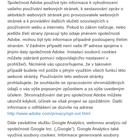
Společnost Adobe používá tyto informace k vyhodnocení
vašeho používání webových stránek, k sestavování zpráv o
aktivitách webových stránek pro provozovatele webových
stránek a k provádění dalších služeb souvisejících s
používáním webu a internetu. Pokud to zákon nařizuje, nebo
jestliže třetí strany zpracují tyto údaje jménem společnosti
Adobe, mohou být tyto informace případně postoupeny třetím
stranám. V žádném případě není vaše IP adresa spojena s
jinými daty společnosti Adobe. Instalaci souborů cookies
můžete zabránit pomocí odpovídajícího nastavení v
prohlížeči. Nicméně vás upozorňujeme, že v takovém
případě budete mít potíže s plným využitím všech funkcí této
webové stránky. Používáním této webové stránky
prohlašujete, že souhlasíte se zpracováním shromážděných
údajů o vás výše popsaným způsobem a za výše uvedeným
účelem. Shromažďování dat pro společnost Adobe můžete
ukončit kdykoli, účinek se však projeví se zpožděním. Další
informace o odhlášení se dozvíte na adrese
http://www.adobe.com/privacy/opt-out.html
.
Dále zavádíme službu Google Analytics, webovou analýzu od
společnosti Google Inc. („Google“). Google Analytics také
využívá soubory cookies. Informace generované soubory