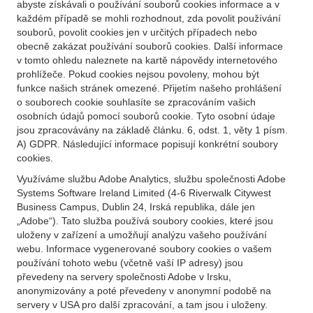
abyste získávali o používání souborů cookies informace a v
každém případě se mohli rozhodnout, zda povolit používání
souborů, povolit cookies jen v určitých případech nebo
obecně zakázat používání souborů cookies. Další informace
v tomto ohledu naleznete na kartě nápovědy internetového
prohlížeče. Pokud cookies nejsou povoleny, mohou být
funkce našich stránek omezené. Přijetím našeho prohlášení
o souborech cookie souhlasíte se zpracováním vašich
osobních údajů pomocí souborů cookie. Tyto osobní údaje
jsou zpracovávány na základě článku. 6, odst. 1, věty 1 písm.
A) GDPR. Následující informace popisují konkrétní soubory
cookies.
Využíváme službu Adobe Analytics, službu společnosti Adobe
Systems Software Ireland Limited (4-6 Riverwalk Citywest
Business Campus, Dublin 24, Irská republika, dále jen
„Adobe“). Tato služba používá soubory cookies, které jsou
uloženy v zařízení a umožňují analýzu vašeho používání
webu. Informace vygenerované soubory cookies o vašem
používání tohoto webu (včetně vaší IP adresy) jsou
převedeny na servery společnosti Adobe v Irsku,
anonymizovány a poté převedeny v anonymní podobě na
servery v USA pro další zpracování, a tam jsou i uloženy.