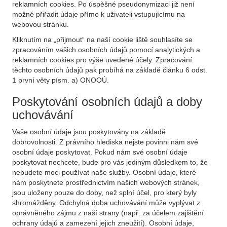
reklamních cookies. Po úspěšné pseudonymizaci již není
možné přiřadit údaje přímo k uživateli vstupujícímu na
webovou stránku.
Kliknutím na „přijmout“ na naší cookie liště souhlasíte se
zpracováním vašich osobních údajů pomocí analytických a
reklamních cookies pro výše uvedené účely. Zpracování
těchto osobních údajů pak probíhá na základě článku 6 odst.
1 první věty písm. a) ONOOÚ.
Poskytování osobních údajů a doby
uchovávání
Vaše osobní údaje jsou poskytovány na základě
dobrovolnosti. Z právního hlediska nejste povinni nám své
osobní údaje poskytovat. Pokud nám své osobní údaje
poskytovat nechcete, bude pro vás jediným důsledkem to, že
nebudete moci používat naše služby. Osobní údaje, které
nám poskytnete prostřednictvím našich webových stránek,
jsou uloženy pouze do doby, než splní účel, pro který byly
shromážděny. Odchylná doba uchovávání může vyplývat z
oprávněného zájmu z naší strany (např. za účelem zajištění
ochrany údajů a zamezení jejich zneužití). Osobní údaje,