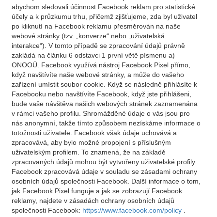
abychom sledovali účinnost Facebook reklam pro statistické
účely a k průzkumu trhu, přičemž zjišťujeme, zda byl uživatel
po kliknutí na Facebook reklamu přesměrován na naše
webové stránky (tzv. „konverze“ nebo „uživatelská
interakce“). V tomto případě se zpracování údajů právně
zakládá na článku 6 odstavci 1 první větě písmenu a)
ONOOÚ. Facebook využívá nástroj Facebook Pixel přímo,
když navštívíte naše webové stránky, a může do vašeho
zařízení umístit soubor cookie. Když se následně přihlásíte k
Facebooku nebo navštívíte Facebook, když jste přihlášeni,
bude vaše návštěva našich webových stránek zaznamenána
v rámci vašeho profilu. Shromážděné údaje o vás jsou pro
nás anonymní, takže tímto způsobem nezískáme informace o
totožnosti uživatele. Facebook však údaje uchovává a
zpracovává, aby bylo možné propojení s příslušným
uživatelským profilem. To znamená, že na základě
zpracovaných údajů mohou být vytvořeny uživatelské profily.
Facebook zpracovává údaje v souladu se zásadami ochrany
osobních údajů společnosti Facebook. Další informace o tom,
jak Facebook Pixel funguje a jak se zobrazují Facebook
reklamy, najdete v zásadách ochrany osobních údajů
společnosti Facebook:
https://www.facebook.com/policy
.