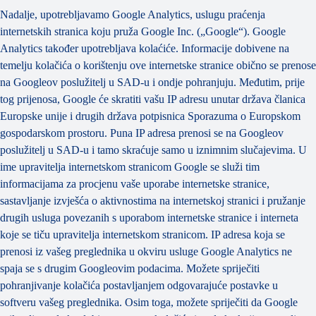
Nadalje, upotrebljavamo Google Analytics, uslugu praćenja
internetskih stranica koju pruža Google Inc. („Google“). Google
Analytics također upotrebljava kolaćiće. Informacije dobivene na
temelju kolačića o korištenju ove internetske stranice obično se prenose
na Googleov poslužitelj u SAD-u i ondje pohranjuju. Međutim, prije
tog prijenosa, Google će skratiti vašu IP adresu unutar država članica
Europske unije i drugih država potpisnica Sporazuma o Europskom
gospodarskom prostoru. Puna IP adresa prenosi se na Googleov
poslužitelj u SAD-u i tamo skraćuje samo u iznimnim slučajevima. U
ime upravitelja internetskom stranicom Google se služi tim
informacijama za procjenu vaše uporabe internetske stranice,
sastavljanje izvješća o aktivnostima na internetskoj stranici i pružanje
drugih usluga povezanih s uporabom internetske stranice i interneta
koje se tiču upravitelja internetskom stranicom. IP adresa koja se
prenosi iz vašeg preglednika u okviru usluge Google Analytics ne
spaja se s drugim Googleovim podacima. Možete spriječiti
pohranjivanje kolačića postavljanjem odgovarajuće postavke u
softveru vašeg preglednika. Osim toga, možete spriječiti da Google