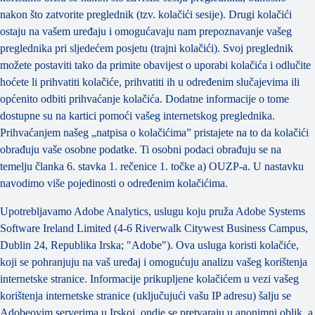
nakon što zatvorite preglednik (tzv. kolačići sesije). Drugi kolačići
ostaju na vašem uređaju i omogućavaju nam prepoznavanje vašeg
preglednika pri sljedećem posjetu (trajni kolačići). Svoj preglednik
možete postaviti tako da primite obavijest o uporabi kolačića i odlučite
hoćete li prihvatiti kolačiće, prihvatiti ih u određenim slučajevima ili
općenito odbiti prihvaćanje kolačića. Dodatne informacije o tome
dostupne su na kartici pomoći vašeg internetskog preglednika.
Prihvaćanjem našeg „natpisa o kolačićima” pristajete na to da kolačići
obrađuju vaše osobne podatke. Ti osobni podaci obrađuju se na
temelju članka 6. stavka 1. rečenice 1. točke a) OUZP-a. U nastavku
navodimo više pojedinosti o određenim kolačićima.
Upotrebljavamo Adobe Analytics, uslugu koju pruža Adobe Systems
Software Ireland Limited (4-6 Riverwalk Citywest Business Campus,
Dublin 24, Republika Irska; "Adobe"). Ova usluga koristi kolačiće,
koji se pohranjuju na vaš uređaj i omogućuju analizu vašeg korištenja
internetske stranice. Informacije prikupljene kolačićem u vezi vašeg
korištenja internetske stranice (uključujući vašu IP adresu) šalju se
Adobeovim serverima u Irskoj, ondje se pretvaraju u anonimni oblik, a