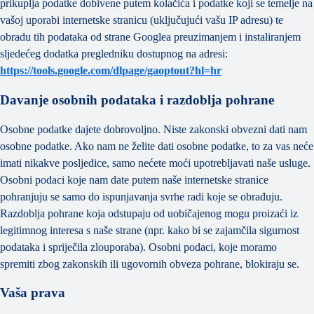
prikuplja podatke dobivene putem kolačića i podatke koji se temelje na
vašoj uporabi internetske stranicu (uključujući vašu IP adresu) te
obradu tih podataka od strane Googlea preuzimanjem i instaliranjem
sljedećeg dodatka pregledniku dostupnog na adresi:
https://tools.google.com/dlpage/gaoptout?hl=hr
Davanje osobnih podataka i razdoblja pohrane
Osobne podatke dajete dobrovoljno. Niste zakonski obvezni dati nam
osobne podatke. Ako nam ne želite dati osobne podatke, to za vas neće
imati nikakve posljedice, samo nećete moći upotrebljavati naše usluge.
Osobni podaci koje nam date putem naše internetske stranice
pohranjuju se samo do ispunjavanja svrhe radi koje se obrađuju.
Razdoblja pohrane koja odstupaju od uobičajenog mogu proizaći iz
legitimnog interesa s naše strane (npr. kako bi se zajamčila sigurnost
podataka i spriječila zlouporaba). Osobni podaci, koje moramo
spremiti zbog zakonskih ili ugovornih obveza pohrane, blokiraju se.
Vaša prava