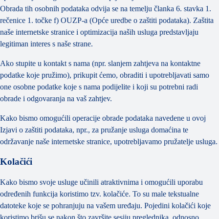
Obrada tih osobnih podataka odvija se na temelju članka 6. stavka 1.
rečenice 1. točke f) OUZP-a (Opće uredbe o zaštiti podataka). Zaštita
naše internetske stranice i optimizacija naših usluga predstavljaju
legitiman interes s naše strane.
Ako stupite u kontakt s nama (npr. slanjem zahtjeva na kontaktne
podatke koje pružimo), prikupit ćemo, obraditi i upotrebljavati samo
one osobne podatke koje s nama podijelite i koji su potrebni radi
obrade i odgovaranja na vaš zahtjev.
Kako bismo omogućili operacije obrade podataka navedene u ovoj
Izjavi o zaštiti podataka, npr., za pružanje usluga domaćina te
održavanje naše internetske stranice, upotrebljavamo pružatelje usluga.
Kolačići
Kako bismo svoje usluge učinili atraktivnima i omogućili uporabu
određenih funkcija koristimo tzv. kolačiće. To su male tekstualne
datoteke koje se pohranjuju na vašem uređaju. Pojedini kolačići koje
koristimo brišu se nakon što završite sesiju preglednika, odnosno