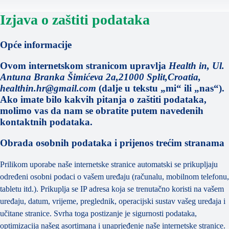
Izjava o zaštiti podataka
Opće informacije
Ovom internetskom stranicom upravlja
Health in, Ul.
Antuna Branka Šimićeva 2a,21000 Split,Croatia,
healthin.hr@gmail.com
(dalje u tekstu „mi“ ili „nas“).
Ako imate bilo kakvih pitanja o zaštiti podataka,
molimo vas da nam se obratite putem navedenih
kontaktnih podataka.
Obrada osobnih podataka i prijenos trećim stranama
Prilikom uporabe naše internetske stranice automatski se prikupljaju
određeni osobni podaci o vašem uređaju (računalu, mobilnom telefonu,
tabletu itd.). Prikuplja se IP adresa koja se trenutačno koristi na vašem
uređaju, datum, vrijeme, preglednik, operacijski sustav vašeg uređaja i
učitane stranice. Svrha toga postizanje je sigurnosti podataka,
optimizacija našeg asortimana i unaprjeđenje naše internetske stranice.