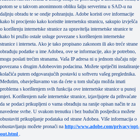
potom se u takvom anonimnom obliku šalju serverima u SAD-u na
daljnju obradu te se ondje pohranjuju. Adobe koristi ove informacije
kako bi procijenio kako koristite internetsku stranicu, sakupio izvješća
o korištenju internetske stranice za upravitelja internetske stranice te
kako bi pružio ostale usluge povezane s korištenjem internetske
stranice i interneta. Ako je tako propisano zakonom ili ako treće strane
obrađuju podatke u ime Adobea, ove se informacije, ako je potrebno,
mogu poslati trećim stranama. Vaša IP adresa ni u jednom slučaju nije
povezana s drugim Adobeovim podacima. Možete spriječiti instaliranje
kolačića putem odgovarajućih postavki u softveru vašeg preglednika.
Međutim, obavještavamo vas da ćete u tom slučaju možda imati
problema s korištenjem svih funkcija ove internetske stranice u punoj
mjeri. Korištenjem naše internetske stranice, izjavljujete da prihvaćate
da se podaci prikupljeni o vama obrađuju na ranije opisan način te za
navedene svrhe. U svakom trenutku i bez budućih posljedica možete
obustaviti prikupljanje podataka od strane Adobea. Više informacija o
obustavljanju možete pronaći na
http://www.adobe.com/privacy/opt-
out.html
.