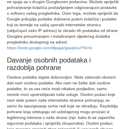
ne spaja se s drugim Googleovim podacima. Možete spriječiti
pohranjivanje kolačića postavljanjem odgovarajuće postavke
u softveru vašeg preglednika. Osim toga, možete spriječiti da
Google prikuplja podatke dobivene putem kolačića i podatke
koji se temelje na vašoj uporabi internetske stranicu
(uključujući vašu IP adresu) te obradu tih podataka od strane
Googlea preuzimanjem i instaliranjem sljedećeg dodatka
pregledniku dostupnog na adresi:
https://tools.google.com/dlpage/gaoptout?hl=hr
Davanje osobnih podataka i
razdoblja pohrane
Osobne podatke dajete dobrovoljno. Niste zakonski obvezni
dati nam osobne podatke. Ako nam ne želite dati osobne
podatke, to za vas neće imati nikakve posljedice, samo
nećete moći upotrebljavati naše usluge. Osobni podaci koje
nam date putem naše internetske stranice pohranjuju se
samo do ispunjavanja svrhe radi koje se obrađuju. Razdoblja
pohrane koja odstupaju od uobičajenog mogu proizaći iz
legitimnog interesa s naše strane (npr. kako bi se zajamčila
sigurnost podataka i spriječila zlouporaba). Osobni podaci,