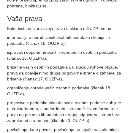
koje moramo spremiti zbog zakonskih ili ugovornih obveza
pohrane, blokiraju se.
Vaša prava
Kako biste ostvarili svoja prava u skladu s OUZP-om na
informacije o obradi vaših osobnih podataka i kopije tih
podataka (članak 15. OUZP-a),
ispravak i dopunu netočnih i nepotpunih osobnih podataka
(članak 16. OUZP-a),
brisanje vaših osobnih podataka i, u slučaju njihove objave,
pravo da obavijestimo druge odgovorne strane o zahtjevu za
brisanje (članak 17. OUZP-a),
ograničenje obrade vaših osobnih podataka (članak 18.
OUZP-a),
prenosivost podataka tako da svoje osobne podatke dobijete
u strukturiranom, standardnom i strojno čitljivom formatu te
pravo na prijenos tih podataka drugoj odgovornoj strani bez
zapreka od strane nas (članak 20. OUZP-a),
povlačenje dane privole; povlačenje ne utječe na zakonitost