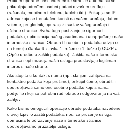
Prilikom uporabe naše internetske stranice automatski se
prikupljaju određeni osobni podaci o vašem uređaju
(računalu, mobilnom telefonu, tabletu itd.). Prikuplja se IP
adresa koja se trenutačno koristi na vašem uređaju, datum,
vrijeme, preglednik, operacijski sustav vašeg uređaja i
učitane stranice. Svrha toga postizanje je sigurnosti
podataka, optimizacija našeg asortimana i unaprjeđenje naše
internetske stranice. Obrada tih osobnih podataka odvija se
na temelju članka 6. stavka 1. rečenice 1. točke f) OUZP-a
(Opće uredbe o zaštiti podataka). Zaštita naše internetske
stranice i optimizacija naših usluga predstavljaju legitiman
interes s naše strane.
Ako stupite u kontakt s nama (npr. slanjem zahtjeva na
kontaktne podatke koje pružimo), prikupit ćemo, obraditi i
upotrebljavati samo one osobne podatke koje s nama
podijelite i koji su potrebni radi obrade i odgovaranja na vaš
zahtjev.
Kako bismo omogućili operacije obrade podataka navedene
u ovoj Izjavi o zaštiti podataka, npr., za pružanje usluga
domaćina te održavanje naše internetske stranice,
upotrebljavamo pružatelje usluga.