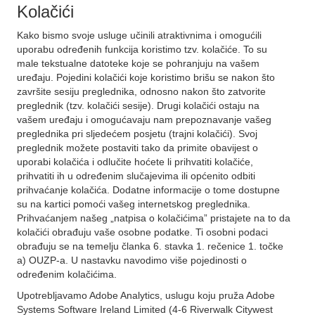
Kolačići
Kako bismo svoje usluge učinili atraktivnima i omogućili
uporabu određenih funkcija koristimo tzv. kolačiće. To su
male tekstualne datoteke koje se pohranjuju na vašem
uređaju. Pojedini kolačići koje koristimo brišu se nakon što
završite sesiju preglednika, odnosno nakon što zatvorite
preglednik (tzv. kolačići sesije). Drugi kolačići ostaju na
vašem uređaju i omogućavaju nam prepoznavanje vašeg
preglednika pri sljedećem posjetu (trajni kolačići). Svoj
preglednik možete postaviti tako da primite obavijest o
uporabi kolačića i odlučite hoćete li prihvatiti kolačiće,
prihvatiti ih u određenim slučajevima ili općenito odbiti
prihvaćanje kolačića. Dodatne informacije o tome dostupne
su na kartici pomoći vašeg internetskog preglednika.
Prihvaćanjem našeg „natpisa o kolačićima” pristajete na to da
kolačići obrađuju vaše osobne podatke. Ti osobni podaci
obrađuju se na temelju članka 6. stavka 1. rečenice 1. točke
a) OUZP-a. U nastavku navodimo više pojedinosti o
određenim kolačićima.
Upotrebljavamo Adobe Analytics, uslugu koju pruža Adobe
Systems Software Ireland Limited (4-6 Riverwalk Citywest