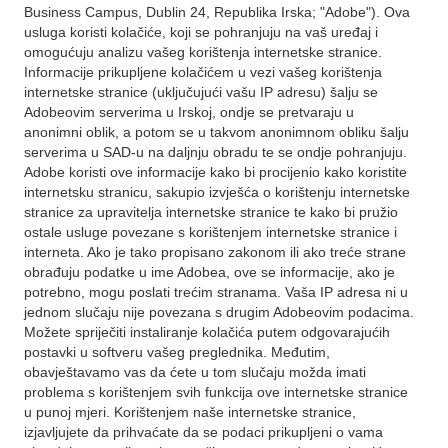
Business Campus, Dublin 24, Republika Irska; "Adobe"). Ova
usluga koristi kolačiće, koji se pohranjuju na vaš uređaj i
omogućuju analizu vašeg korištenja internetske stranice.
Informacije prikupljene kolačićem u vezi vašeg korištenja
internetske stranice (uključujući vašu IP adresu) šalju se
Adobeovim serverima u Irskoj, ondje se pretvaraju u
anonimni oblik, a potom se u takvom anonimnom obliku šalju
serverima u SAD-u na daljnju obradu te se ondje pohranjuju.
Adobe koristi ove informacije kako bi procijenio kako koristite
internetsku stranicu, sakupio izvješća o korištenju internetske
stranice za upravitelja internetske stranice te kako bi pružio
ostale usluge povezane s korištenjem internetske stranice i
interneta. Ako je tako propisano zakonom ili ako treće strane
obrađuju podatke u ime Adobea, ove se informacije, ako je
potrebno, mogu poslati trećim stranama. Vaša IP adresa ni u
jednom slučaju nije povezana s drugim Adobeovim podacima.
Možete spriječiti instaliranje kolačića putem odgovarajućih
postavki u softveru vašeg preglednika. Međutim,
obavještavamo vas da ćete u tom slučaju možda imati
problema s korištenjem svih funkcija ove internetske stranice
u punoj mjeri. Korištenjem naše internetske stranice,
izjavljujete da prihvaćate da se podaci prikupljeni o vama