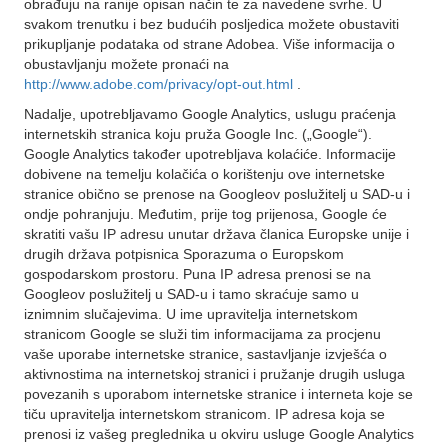
obrađuju na ranije opisan način te za navedene svrhe. U
svakom trenutku i bez budućih posljedica možete obustaviti
prikupljanje podataka od strane Adobea. Više informacija o
obustavljanju možete pronaći na
http://www.adobe.com/privacy/opt-out.html
.
Nadalje, upotrebljavamo Google Analytics, uslugu praćenja
internetskih stranica koju pruža Google Inc. („Google“).
Google Analytics također upotrebljava kolaćiće. Informacije
dobivene na temelju kolačića o korištenju ove internetske
stranice obično se prenose na Googleov poslužitelj u SAD-u i
ondje pohranjuju. Međutim, prije tog prijenosa, Google će
skratiti vašu IP adresu unutar država članica Europske unije i
drugih država potpisnica Sporazuma o Europskom
gospodarskom prostoru. Puna IP adresa prenosi se na
Googleov poslužitelj u SAD-u i tamo skraćuje samo u
iznimnim slučajevima. U ime upravitelja internetskom
stranicom Google se služi tim informacijama za procjenu
vaše uporabe internetske stranice, sastavljanje izvješća o
aktivnostima na internetskoj stranici i pružanje drugih usluga
povezanih s uporabom internetske stranice i interneta koje se
tiču upravitelja internetskom stranicom. IP adresa koja se
prenosi iz vašeg preglednika u okviru usluge Google Analytics