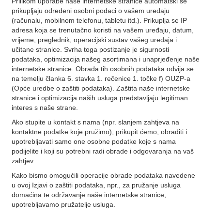
Prilikom uporabe naše internetske stranice automatski se
prikupljaju određeni osobni podaci o vašem uređaju
(računalu, mobilnom telefonu, tabletu itd.). Prikuplja se IP
adresa koja se trenutačno koristi na vašem uređaju, datum,
vrijeme, preglednik, operacijski sustav vašeg uređaja i
učitane stranice. Svrha toga postizanje je sigurnosti
podataka, optimizacija našeg asortimana i unaprjeđenje naše
internetske stranice. Obrada tih osobnih podataka odvija se
na temelju članka 6. stavka 1. rečenice 1. točke f) OUZP-a
(Opće uredbe o zaštiti podataka). Zaštita naše internetske
stranice i optimizacija naših usluga predstavljaju legitiman
interes s naše strane.
Ako stupite u kontakt s nama (npr. slanjem zahtjeva na
kontaktne podatke koje pružimo), prikupit ćemo, obraditi i
upotrebljavati samo one osobne podatke koje s nama
podijelite i koji su potrebni radi obrade i odgovaranja na vaš
zahtjev.
Kako bismo omogućili operacije obrade podataka navedene
u ovoj Izjavi o zaštiti podataka, npr., za pružanje usluga
domaćina te održavanje naše internetske stranice,
upotrebljavamo pružatelje usluga.