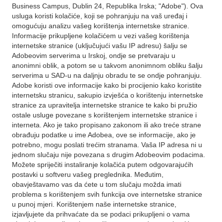
Business Campus, Dublin 24, Republika Irska; "Adobe"). Ova
usluga koristi kolačiće, koji se pohranjuju na vaš uređaj i
omogućuju analizu vašeg korištenja internetske stranice.
Informacije prikupljene kolačićem u vezi vašeg korištenja
internetske stranice (uključujući vašu IP adresu) šalju se
Adobeovim serverima u Irskoj, ondje se pretvaraju u
anonimni oblik, a potom se u takvom anonimnom obliku šalju
serverima u SAD-u na daljnju obradu te se ondje pohranjuju.
Adobe koristi ove informacije kako bi procijenio kako koristite
internetsku stranicu, sakupio izvješća o korištenju internetske
stranice za upravitelja internetske stranice te kako bi pružio
ostale usluge povezane s korištenjem internetske stranice i
interneta. Ako je tako propisano zakonom ili ako treće strane
obrađuju podatke u ime Adobea, ove se informacije, ako je
potrebno, mogu poslati trećim stranama. Vaša IP adresa ni u
jednom slučaju nije povezana s drugim Adobeovim podacima.
Možete spriječiti instaliranje kolačića putem odgovarajućih
postavki u softveru vašeg preglednika. Međutim,
obavještavamo vas da ćete u tom slučaju možda imati
problema s korištenjem svih funkcija ove internetske stranice
u punoj mjeri. Korištenjem naše internetske stranice,
izjavljujete da prihvaćate da se podaci prikupljeni o vama