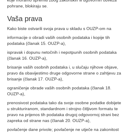
koje moramo spremiti zbog zakonskih ili ugovornih obveza
pohrane, blokiraju se.
Vaša prava
Kako biste ostvarili svoja prava u skladu s OUZP-om na
informacije o obradi vaših osobnih podataka i kopije tih
podataka (članak 15. OUZP-a),
ispravak i dopunu netočnih i nepotpunih osobnih podataka
(članak 16. OUZP-a),
brisanje vaših osobnih podataka i, u slučaju njihove objave,
pravo da obavijestimo druge odgovorne strane o zahtjevu za
brisanje (članak 17. OUZP-a),
ograničenje obrade vaših osobnih podataka (članak 18.
OUZP-a),
prenosivost podataka tako da svoje osobne podatke dobijete
u strukturiranom, standardnom i strojno čitljivom formatu te
pravo na prijenos tih podataka drugoj odgovornoj strani bez
zapreka od strane nas (članak 20. OUZP-a),
povlačenje dane privole; povlačenje ne utječe na zakonitost