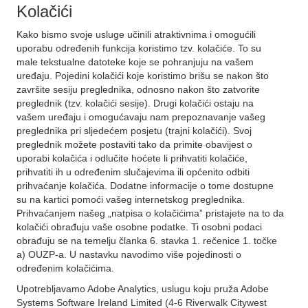
Kolačići
Kako bismo svoje usluge učinili atraktivnima i omogućili
uporabu određenih funkcija koristimo tzv. kolačiće. To su
male tekstualne datoteke koje se pohranjuju na vašem
uređaju. Pojedini kolačići koje koristimo brišu se nakon što
završite sesiju preglednika, odnosno nakon što zatvorite
preglednik (tzv. kolačići sesije). Drugi kolačići ostaju na
vašem uređaju i omogućavaju nam prepoznavanje vašeg
preglednika pri sljedećem posjetu (trajni kolačići). Svoj
preglednik možete postaviti tako da primite obavijest o
uporabi kolačića i odlučite hoćete li prihvatiti kolačiće,
prihvatiti ih u određenim slučajevima ili općenito odbiti
prihvaćanje kolačića. Dodatne informacije o tome dostupne
su na kartici pomoći vašeg internetskog preglednika.
Prihvaćanjem našeg „natpisa o kolačićima” pristajete na to da
kolačići obrađuju vaše osobne podatke. Ti osobni podaci
obrađuju se na temelju članka 6. stavka 1. rečenice 1. točke
a) OUZP-a. U nastavku navodimo više pojedinosti o
određenim kolačićima.
Upotrebljavamo Adobe Analytics, uslugu koju pruža Adobe
Systems Software Ireland Limited (4-6 Riverwalk Citywest