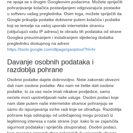
ne spaja se s drugim Googleovim podacima. Možete spriječiti
pohranjivanje kolačića postavljanjem odgovarajuće postavke
u softveru vašeg preglednika. Osim toga, možete spriječiti da
Google prikuplja podatke dobivene putem kolačića i podatke
koji se temelje na vašoj uporabi internetske stranicu
(uključujući vašu IP adresu) te obradu tih podataka od strane
Googlea preuzimanjem i instaliranjem sljedećeg dodatka
pregledniku dostupnog na adresi:
https://tools.google.com/dlpage/gaoptout?hl=hr
Davanje osobnih podataka i
razdoblja pohrane
Osobne podatke dajete dobrovoljno. Niste zakonski obvezni
dati nam osobne podatke. Ako nam ne želite dati osobne
podatke, to za vas neće imati nikakve posljedice, samo
nećete moći upotrebljavati naše usluge. Osobni podaci koje
nam date putem naše internetske stranice pohranjuju se
samo do ispunjavanja svrhe radi koje se obrađuju. Razdoblja
pohrane koja odstupaju od uobičajenog mogu proizaći iz
legitimnog interesa s naše strane (npr. kako bi se zajamčila
sigurnost podataka i spriječila zlouporaba). Osobni podaci,