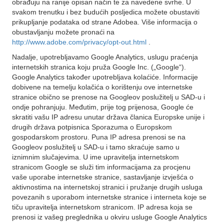
obrađuju na ranije opisan način te za navedene svrhe. U
svakom trenutku i bez budućih posljedica možete obustaviti
prikupljanje podataka od strane Adobea. Više informacija o
obustavljanju možete pronaći na
http://www.adobe.com/privacy/opt-out.html
.
Nadalje, upotrebljavamo Google Analytics, uslugu praćenja
internetskih stranica koju pruža Google Inc. („Google“).
Google Analytics također upotrebljava kolaćiće. Informacije
dobivene na temelju kolačića o korištenju ove internetske
stranice obično se prenose na Googleov poslužitelj u SAD-u i
ondje pohranjuju. Međutim, prije tog prijenosa, Google će
skratiti vašu IP adresu unutar država članica Europske unije i
drugih država potpisnica Sporazuma o Europskom
gospodarskom prostoru. Puna IP adresa prenosi se na
Googleov poslužitelj u SAD-u i tamo skraćuje samo u
iznimnim slučajevima. U ime upravitelja internetskom
stranicom Google se služi tim informacijama za procjenu
vaše uporabe internetske stranice, sastavljanje izvješća o
aktivnostima na internetskoj stranici i pružanje drugih usluga
povezanih s uporabom internetske stranice i interneta koje se
tiču upravitelja internetskom stranicom. IP adresa koja se
prenosi iz vašeg preglednika u okviru usluge Google Analytics