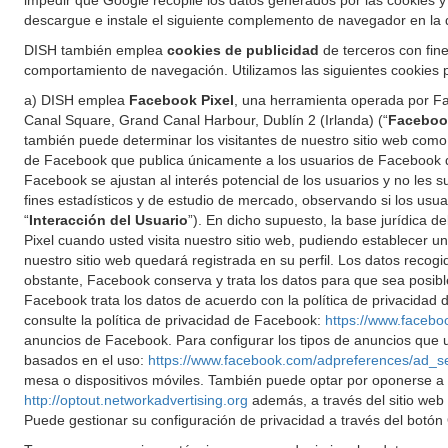
impedir que Google recopile los datos generados por las cookies y 
descargue e instale el siguiente complemento de navegador en la 
DISH también emplea
cookies de publicidad
de terceros con fine
comportamiento de navegación. Utilizamos las siguientes cookies pu
a) DISH emplea
Facebook Pixel
, una herramienta operada por Fa
Canal Square, Grand Canal Harbour, Dublín 2 (Irlanda) (“
Faceboo
también puede determinar los visitantes de nuestro sitio web com
de Facebook que publica únicamente a los usuarios de Facebook qu
Facebook se ajustan al interés potencial de los usuarios y no le
fines estadísticos y de estudio de mercado, observando si los usu
“
Interacción del Usuario
”). En dicho supuesto, la base jurídica 
Pixel cuando usted visita nuestro sitio web, pudiendo establecer u
nuestro sitio web quedará registrada en su perfil. Los datos reco
obstante, Facebook conserva y trata los datos para que sea posible 
Facebook trata los datos de acuerdo con la política de privacida
consulte la política de privacidad de Facebook:
https://www.facebo
anuncios de Facebook. Para configurar los tipos de anuncios que u
basados en el uso:
https://www.facebook.com/adpreferences/ad_s
mesa o dispositivos móviles. También puede optar por oponerse a la 
http://optout.networkadvertising.org
además, a través del sitio we
Puede gestionar su configuración de privacidad a través del botón 