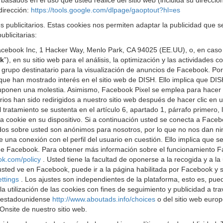
basados en el uso que usted realice del sitio web (incluida su direcció
dirección:
https://tools.google.com/dlpage/gaoptout?hl=es
s publicitarios. Estas cookies nos permiten adaptar la publicidad que
blicitarias:
cebook Inc, 1 Hacker Way, Menlo Park, CA 94025 (EE.UU), o, en caso 
k
”), en su sitio web para el análisis, la optimización y las actividade
o grupo destinatario para la visualización de anuncios de Facebook. P
e han mostrado interés en el sitio web de DISH. Ello implica que DIS
s suponen una molestia. Asimismo, Facebook Pixel se emplea para hacer
arios han sido redirigidos a nuestro sitio web después de hacer clic e
del tratamiento se sustenta en el artículo 6, apartado 1, párrafo prime
na cookie en su dispositivo. Si a continuación usted se conecta a Faceb
gidos sobre usted son anónimos para nosotros, por lo que no nos dan ni
una conexión con el perfil del usuario en cuestión. Ello implica que se 
d de Facebook. Para obtener más información sobre el funcionamiento
ok.com/policy
. Usted tiene la facultad de oponerse a la recogida y a l
sted ve en Facebook, puede ir a la página habilitada por Facebook y se
ettings
. Los ajustes son independientes de la plataforma, esto es, pue
utilización de las cookies con fines de seguimiento y publicidad a trav
b estadounidense
http://www.aboutads.info/choices
o del sitio web euro
Onsite de nuestro sitio web.