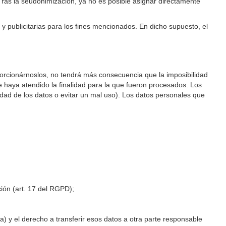
Tras la seudonimización, ya no es posible asignar directamente
 y publicitarias para los fines mencionados. En dicho supuesto, el
porcionárnoslos, no tendrá más consecuencia que la imposibilidad
e haya atendido la finalidad para la que fueron procesados. Los
dad de los datos o evitar un mal uso). Los datos personales que
ión (art. 17 del RGPD);
a) y el derecho a transferir esos datos a otra parte responsable