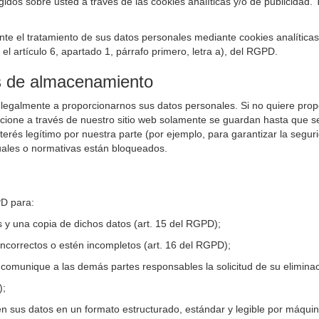
os sobre usted a través de las cookies analíticas y/o de publicidad. 
nte el tratamiento de sus datos personales mediante cookies analíticas
l artículo 6, apartado 1, párrafo primero, letra a), del RGPD.
os de almacenamiento
 legalmente a proporcionarnos sus datos personales. Si no quiere pro
rcione a través de nuestro sitio web solamente se guardan hasta que s
rés legítimo por nuestra parte (por ejemplo, para garantizar la seguri
ales o normativas están bloqueados.
PD para:
s y una copia de dichos datos (art. 15 del RGPD);
ncorrectos o estén incompletos (art. 16 del RGPD);
 comunique a las demás partes responsables la solicitud de su eliminac
);
en sus datos en un formato estructurado, estándar y legible por máquin