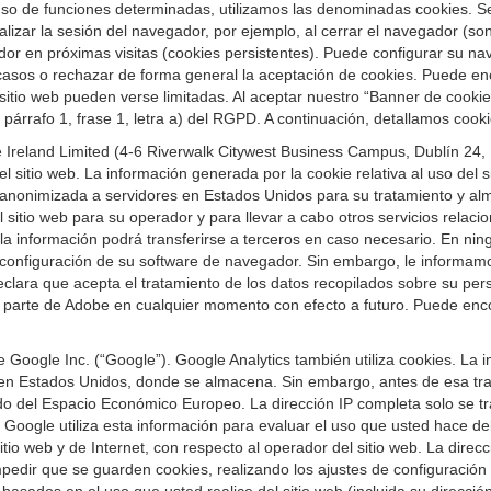
 el uso de funciones determinadas, utilizamos las denominadas cookies.
inalizar la sesión del navegador, por ejemplo, al cerrar el navegador (
dor en próximas visitas (cookies persistentes). Puede configurar su na
 casos o rechazar de forma general la aceptación de cookies. Puede e
 sitio web pueden verse limitadas. Al aceptar nuestro “Banner de cook
 párrafo 1, frase 1, letra a) del RGPD. A continuación, detallamos cook
Ireland Limited (4-6 Riverwalk Citywest Business Campus, Dublín 24, Re
 sitio web. La información generada por la cookie relativa al uso del sit
 anonimizada a servidores en Estados Unidos para su tratamiento y alm
sitio web para su operador y para llevar a cabo otros servicios relaciona
a información podrá transferirse a terceros en caso necesario. En nin
configuración de su software de navegador. Sin embargo, le informamos 
, declara que acepta el tratamiento de los datos recopilados sobre su pe
r parte de Adobe en cualquier momento con efecto a futuro. Puede enc
e Google Inc. (“Google”). Google Analytics también utiliza cookies. La
 en Estados Unidos, donde se almacena. Sin embargo, antes de esa tran
o del Espacio Económico Europeo. La dirección IP completa solo se tra
oogle utiliza esta información para evaluar el uso que usted hace del s
sitio web y de Internet, con respecto al operador del sitio web. La dire
pedir que se guarden cookies, realizando los ajustes de configuració