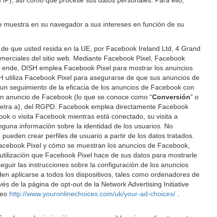
n IP), así como que procese sus datos personales. Para ello,
 se muestra en su navegador a sus intereses en función de su
de que usted resida en la UE, por Facebook Ireland Ltd, 4 Grand
s comerciales del sitio web. Mediante Facebook Pixel, Facebook
or ende, DISH emplea Facebook Pixel para mostrar los anuncios
H utiliza Facebook Pixel para asegurarse de que sus anuncios de
 un seguimiento de la eficacia de los anuncios de Facebook con
n un anuncio de Facebook (lo que se conoce como “
Conversión
” o
ro, letra a), del RGPD. Facebook emplea directamente Facebook
ook o visita Facebook mientras está conectado, su visita a
nguna información sobre la identidad de los usuarios. No
pueden crear perfiles de usuario a partir de los datos tratados.
 Facebook Pixel y cómo se muestran los anuncios de Facebook,
a utilización que Facebook Pixel hace de sus datos para mostrarle
guir las instrucciones sobre la configuración de los anuncios
den aplicarse a todos los dispositivos, tales como ordenadores de
és de la página de opt-out de la Network Advertising Initiative
peo
http://www.youronlinechoices.com/uk/your-ad-choices/
.