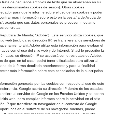
 Se trata de pequeños archivos de texto que se almacenan en su
son las denominadas cookies de sesión). Otras cookies
vegador para que le informe sobre el uso de las cookies y poder
ncontrar más información sobre esto en la pestaña de Ayuda de
ies”, acepta que sus datos personales se procesen mediante
ies concretas.
pública de Irlanda; "Adobe"). Este servicio utiliza cookies, que
io web (incluida su dirección IP) se transfiere a los servidores de
acenamiento ahí. Adobe utiliza esta información para evaluar el
dos con el uso del sitio web y de Internet. Si así lo prescribe la
gún caso, su dirección IP se asociará con otros datos de Adobe.
de que, en tal caso, podrá tener dificultades para utilizar al
rsona de la forma detallada anteriormente y para la finalidad
ontrar más información sobre esta cancelación de la suscripción
 información generada por las cookies con respecto al uso de este
sferencia, Google acorta su dirección IP dentro de los estados
nsfiere al servidor de Google en los Estados Unidos y se acorta
itio web, para compilar informes sobre la actividad en el sitio
cción IP que transfiere su navegador en el contexto de Google
n oportunos en el software de su navegador. Además, puede