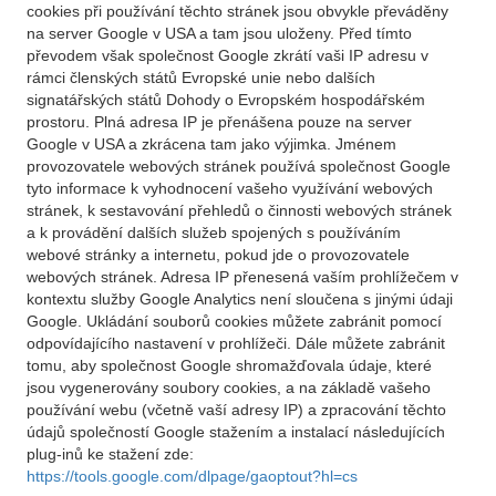
cookies při používání těchto stránek jsou obvykle převáděny
na server Google v USA a tam jsou uloženy. Před tímto
převodem však společnost Google zkrátí vaši IP adresu v
rámci členských států Evropské unie nebo dalších
signatářských států Dohody o Evropském hospodářském
prostoru. Plná adresa IP je přenášena pouze na server
Google v USA a zkrácena tam jako výjimka. Jménem
provozovatele webových stránek používá společnost Google
tyto informace k vyhodnocení vašeho využívání webových
stránek, k sestavování přehledů o činnosti webových stránek
a k provádění dalších služeb spojených s používáním
webové stránky a internetu, pokud jde o provozovatele
webových stránek. Adresa IP přenesená vaším prohlížečem v
kontextu služby Google Analytics není sloučena s jinými údaji
Google. Ukládání souborů cookies můžete zabránit pomocí
odpovídajícího nastavení v prohlížeči. Dále můžete zabránit
tomu, aby společnost Google shromažďovala údaje, které
jsou vygenerovány soubory cookies, a na základě vašeho
používání webu (včetně vaší adresy IP) a zpracování těchto
údajů společností Google stažením a instalací následujících
plug-inů ke stažení zde:
https://tools.google.com/dlpage/gaoptout?hl=cs