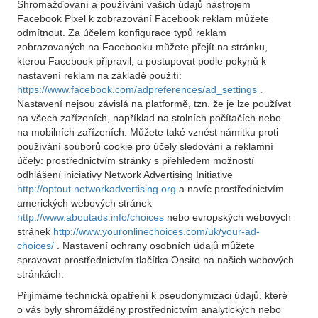
Shromažďování a používání vašich údajů nástrojem
Facebook Pixel k zobrazování Facebook reklam můžete
odmítnout. Za účelem konfigurace typů reklam
zobrazovaných na Facebooku můžete přejít na stránku,
kterou Facebook připravil, a postupovat podle pokynů k
nastavení reklam na základě použití:
https://www.facebook.com/adpreferences/ad_settings
.
Nastavení nejsou závislá na platformě, tzn. že je lze používat
na všech zařízeních, například na stolních počítačích nebo
na mobilních zařízeních. Můžete také vznést námitku proti
používání souborů cookie pro účely sledování a reklamní
účely: prostřednictvím stránky s přehledem možností
odhlášení iniciativy Network Advertising Initiative
http://optout.networkadvertising.org
a navíc prostřednictvím
amerických webových stránek
http://www.aboutads.info/choices
nebo evropských webových
stránek
http://www.youronlinechoices.com/uk/your-ad-
choices/
. Nastavení ochrany osobních údajů můžete
spravovat prostřednictvím tlačítka Onsite na našich webových
stránkách.
Přijímáme technická opatření k pseudonymizaci údajů, které
o vás byly shromážděny prostřednictvím analytických nebo