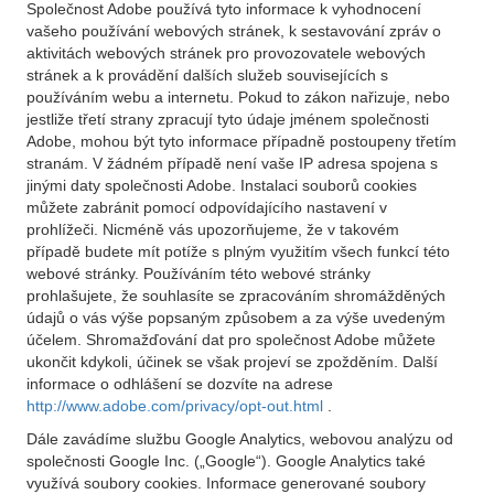
Společnost Adobe používá tyto informace k vyhodnocení
vašeho používání webových stránek, k sestavování zpráv o
aktivitách webových stránek pro provozovatele webových
stránek a k provádění dalších služeb souvisejících s
používáním webu a internetu. Pokud to zákon nařizuje, nebo
jestliže třetí strany zpracují tyto údaje jménem společnosti
Adobe, mohou být tyto informace případně postoupeny třetím
stranám. V žádném případě není vaše IP adresa spojena s
jinými daty společnosti Adobe. Instalaci souborů cookies
můžete zabránit pomocí odpovídajícího nastavení v
prohlížeči. Nicméně vás upozorňujeme, že v takovém
případě budete mít potíže s plným využitím všech funkcí této
webové stránky. Používáním této webové stránky
prohlašujete, že souhlasíte se zpracováním shromážděných
údajů o vás výše popsaným způsobem a za výše uvedeným
účelem. Shromažďování dat pro společnost Adobe můžete
ukončit kdykoli, účinek se však projeví se zpožděním. Další
informace o odhlášení se dozvíte na adrese
http://www.adobe.com/privacy/opt-out.html
.
Dále zavádíme službu Google Analytics, webovou analýzu od
společnosti Google Inc. („Google“). Google Analytics také
využívá soubory cookies. Informace generované soubory