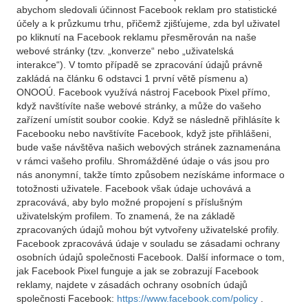
abychom sledovali účinnost Facebook reklam pro statistické
účely a k průzkumu trhu, přičemž zjišťujeme, zda byl uživatel
po kliknutí na Facebook reklamu přesměrován na naše
webové stránky (tzv. „konverze“ nebo „uživatelská
interakce“). V tomto případě se zpracování údajů právně
zakládá na článku 6 odstavci 1 první větě písmenu a)
ONOOÚ. Facebook využívá nástroj Facebook Pixel přímo,
když navštívíte naše webové stránky, a může do vašeho
zařízení umístit soubor cookie. Když se následně přihlásíte k
Facebooku nebo navštívíte Facebook, když jste přihlášeni,
bude vaše návštěva našich webových stránek zaznamenána
v rámci vašeho profilu. Shromážděné údaje o vás jsou pro
nás anonymní, takže tímto způsobem nezískáme informace o
totožnosti uživatele. Facebook však údaje uchovává a
zpracovává, aby bylo možné propojení s příslušným
uživatelským profilem. To znamená, že na základě
zpracovaných údajů mohou být vytvořeny uživatelské profily.
Facebook zpracovává údaje v souladu se zásadami ochrany
osobních údajů společnosti Facebook. Další informace o tom,
jak Facebook Pixel funguje a jak se zobrazují Facebook
reklamy, najdete v zásadách ochrany osobních údajů
společnosti Facebook:
https://www.facebook.com/policy
.