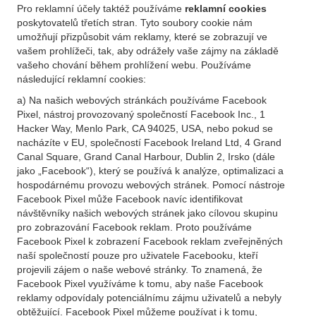
Pro reklamní účely taktéž používáme
reklamní cookies
poskytovatelů třetích stran. Tyto soubory cookie nám
umožňují přizpůsobit vám reklamy, které se zobrazují ve
vašem prohlížeči, tak, aby odrážely vaše zájmy na základě
vašeho chování během prohlížení webu. Používáme
následující reklamní cookies:
a) Na našich webových stránkách používáme Facebook
Pixel, nástroj provozovaný společností Facebook Inc., 1
Hacker Way, Menlo Park, CA 94025, USA, nebo pokud se
nacházíte v EU, společností Facebook Ireland Ltd, 4 Grand
Canal Square, Grand Canal Harbour, Dublin 2, Irsko (dále
jako „Facebook“), který se používá k analýze, optimalizaci a
hospodárnému provozu webových stránek. Pomocí nástroje
Facebook Pixel může Facebook navíc identifikovat
návštěvníky našich webových stránek jako cílovou skupinu
pro zobrazování Facebook reklam. Proto používáme
Facebook Pixel k zobrazení Facebook reklam zveřejněných
naší společností pouze pro uživatele Facebooku, kteří
projevili zájem o naše webové stránky. To znamená, že
Facebook Pixel využíváme k tomu, aby naše Facebook
reklamy odpovídaly potenciálnímu zájmu uživatelů a nebyly
obtěžující. Facebook Pixel můžeme používat i k tomu,