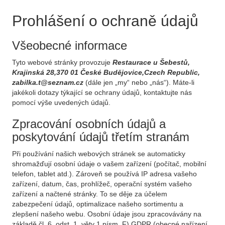
Prohlášení o ochraně údajů
Všeobecné informace
Tyto webové stránky provozuje
Restaurace u Šebestů,
Krajinská 28,370 01 České Budějovice,Czech Republic,
zabilka.t@seznam.cz
(dále jen „my“ nebo „nás“). Máte-li
jakékoli dotazy týkající se ochrany údajů, kontaktujte nás
pomocí výše uvedených údajů.
Zpracování osobních údajů a
poskytování údajů třetím stranám
Při používání našich webových stránek se automaticky
shromažďují osobní údaje o vašem zařízení (počítač, mobilní
telefon, tablet atd.). Zároveň se používá IP adresa vašeho
zařízení, datum, čas, prohlížeč, operační systém vašeho
zařízení a načtené stránky. To se děje za účelem
zabezpečení údajů, optimalizace našeho sortimentu a
zlepšení našeho webu. Osobní údaje jsou zpracovávány na
základě čl. 6, odst. 1, věty 1 písm. F) GDPR (obecné nařízení