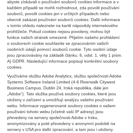
abyste získávali o používání souborů cookies informace a v
každém případě se mohli rozhodnout, zda povolit používání
souborů, povolit cookies jen v určitých případech nebo
obecně zakázat používání souborů cookies. Další informace
v tomto ohledu naleznete na kartě nápovědy internetového
prohlížeče. Pokud cookies nejsou povoleny, mohou být
funkce našich stránek omezené. Přijetím našeho prohlášení
o souborech cookie souhlasíte se zpracováním vašich
osobních údajů pomocí souborů cookie. Tyto osobní údaje
jsou zpracovávány na základě článku. 6, odst. 1, věty 1 písm.
A) GDPR. Následující informace popisují konkrétní soubory
cookies.
Využíváme službu Adobe Analytics, službu společnosti Adobe
Systems Software Ireland Limited (4-6 Riverwalk Citywest
Business Campus, Dublin 24, Irská republika, dále jen
„Adobe“). Tato služba používá soubory cookies, které jsou
uloženy v zařízení a umožňují analýzu vašeho používání
webu. Informace vygenerované soubory cookies o vašem
používání tohoto webu (včetně vaší IP adresy) jsou
převedeny na servery společnosti Adobe v Irsku,
anonymizovány a poté převedeny v anonymní podobě na
servery v USA pro další zpracování, a tam jsou i uloženy.