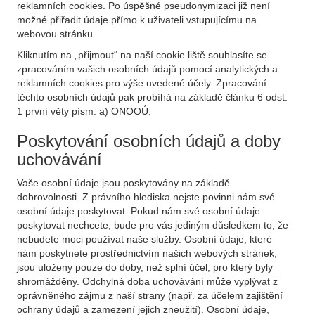
reklamních cookies. Po úspěšné pseudonymizaci již není
možné přiřadit údaje přímo k uživateli vstupujícímu na
webovou stránku.
Kliknutím na „přijmout“ na naší cookie liště souhlasíte se
zpracováním vašich osobních údajů pomocí analytických a
reklamních cookies pro výše uvedené účely. Zpracování
těchto osobních údajů pak probíhá na základě článku 6 odst.
1 první věty písm. a) ONOOÚ.
Poskytování osobních údajů a doby
uchovávání
Vaše osobní údaje jsou poskytovány na základě
dobrovolnosti. Z právního hlediska nejste povinni nám své
osobní údaje poskytovat. Pokud nám své osobní údaje
poskytovat nechcete, bude pro vás jediným důsledkem to, že
nebudete moci používat naše služby. Osobní údaje, které
nám poskytnete prostřednictvím našich webových stránek,
jsou uloženy pouze do doby, než splní účel, pro který byly
shromážděny. Odchylná doba uchovávání může vyplývat z
oprávněného zájmu z naší strany (např. za účelem zajištění
ochrany údajů a zamezení jejich zneužití). Osobní údaje,