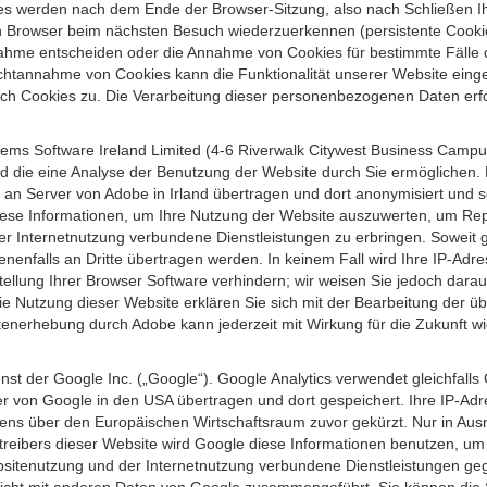
s werden nach dem Ende der Browser-Sitzung, also nach Schließen Ihr
n Browser beim nächsten Besuch wiederzuerkennen (persistente Cookies
ahme entscheiden oder die Annahme von Cookies für bestimmte Fälle o
r Nichtannahme von Cookies kann die Funktionalität unserer Website ein
h Cookies zu. Die Verarbeitung dieser personenbezogenen Daten erfolg
ems Software Ireland Limited (4-6 Riverwalk Citywest Business Campus,
d die eine Analyse der Benutzung der Website durch Sie ermöglichen. 
n an Server von Adobe in Irland übertragen und dort anonymisiert und 
iese Informationen, um Ihre Nutzung der Website auszuwerten, um Repor
Internetnutzung verbundene Dienstleistungen zu erbringen. Soweit ge
nenfalls an Dritte übertragen werden. In keinem Fall wird Ihre IP-Adr
ellung Ihrer Browser Software verhindern; wir weisen Sie jedoch darauf
ie Nutzung dieser Website erklären Sie sich mit der Bearbeitung der ü
nerhebung durch Adobe kann jederzeit mit Wirkung für die Zukunft w
st der Google Inc. („Google“). Google Analytics verwendet gleichfalls
r von Google in den USA übertragen und dort gespeichert. Ihre IP-Adr
s über den Europäischen Wirtschaftsraum zuvor gekürzt. Nur in Ausna
etreibers dieser Website wird Google diese Informationen benutzen, u
bsitenutzung und der Internetnutzung verbundene Dienstleistungen g