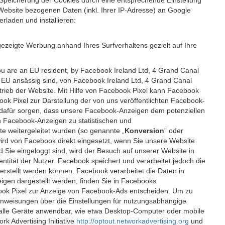
 Speicherung der Cookies durch eine entsprechende Einstellung
Website bezogenen Daten (inkl. Ihrer IP-Adresse) an Google
rladen und installieren:
ezeigte Werbung anhand Ihres Surfverhaltens gezielt auf Ihre
ou are an EU resident, by Facebook Ireland Ltd, 4 Grand Canal
r EU ansässig sind, von Facebook Ireland Ltd, 4 Grand Canal
etrieb der Website. Mit Hilfe von Facebook Pixel kann Facebook
k Pixel zur Darstellung der von uns veröffentlichten Facebook-
l dafür sorgen, dass unsere Facebook-Anzeigen dem potenziellen
n Facebook-Anzeigen zu statistischen und
 weitergeleitet wurden (so genannte „
Konversion
” oder
 wird von Facebook direkt eingesetzt, wenn Sie unsere Website
ie eingeloggt sind, wird der Besuch auf unserer Website in
ntität der Nutzer. Facebook speichert und verarbeitet jedoch die
 erstellt werden können. Facebook verarbeitet die Daten in
gen dargestellt werden, finden Sie in Facebooks
ook Pixel zur Anzeige von Facebook-Ads entscheiden. Um zu
Anweisungen über die Einstellungen für nutzungsabhängige
uf alle Geräte anwendbar, wie etwa Desktop-Computer oder mobile
 Advertising Initiative
http://optout.networkadvertising.org
und