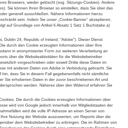
es Browsers, wieder gelöscht (sog. Sitzungs-Cookies). Andere
). Sie können Ihren Browser so einstellen, dass Sie über das
der generell ausschließen. Nähere Informationen hierzu
geschränkt sein. Indem Sie unser „Cookie-Banner“ akzeptieren,
t auf Grundlage von Artikel 6 Absatz 1 Satz 1 Buchstabe a)
 Dublin 24, Republic of Ireland; "Adobe"). Dieser Dienst
Die durch den Cookie erzeugten Informationen über Ihre
sodann in anonymisierter Form zur weiteren Verarbeitung an
ts über die Websiteaktivitäten für die Websitebetreiber
setzlich vorgeschrieben oder soweit Dritte diese Daten im
esse mit anderen Daten von Adobe in Verbindung gebracht. Sie
 hin, dass Sie in diesem Fall gegebenenfalls nicht sämtliche
ber Sie erhobenen Daten in der zuvor beschriebenen Art und
idersprochen werden. Näheres über den Widerruf erfahren Sie
 Cookies. Die durch die Cookies erzeugten Informationen über
esse wird von Google jedoch innerhalb von Mitgliedstaaten der
hmefällen wird die volle IP-Adresse an einen Server von
m Ihre Nutzung der Website auszuwerten, um Reports über die
egenüber dem Websitebetreiber zu erbringen. Die im Rahmen von