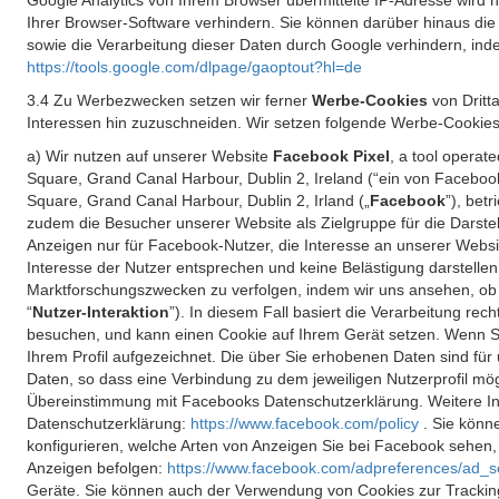
Google Analytics von Ihrem Browser übermittelte IP-Adresse wird
Ihrer Browser-Software verhindern. Sie können darüber hinaus die
sowie die Verarbeitung dieser Daten durch Google verhindern, inde
https://tools.google.com/dlpage/gaoptout?hl=de
3.4 Zu Werbezwecken setzen wir ferner
Werbe-Cookies
von Dritt
Interessen hin zuzuschneiden. Wir setzen folgende Werbe-Cookies
a) Wir nutzen auf unserer Website
Facebook Pixel
, a tool operat
Square, Grand Canal Harbour, Dublin 2, Ireland (“ein von Facebook
Square, Grand Canal Harbour, Dublin 2, Irland („
Facebook
”), bet
zudem die Besucher unserer Website als Zielgruppe für die Darst
Anzeigen nur für Facebook-Nutzer, die Interesse an unserer Websi
Interesse der Nutzer entsprechen und keine Belästigung darstelle
Marktforschungszwecken zu verfolgen, indem wir uns ansehen, ob 
“
Nutzer-Interaktion
”). In diesem Fall basiert die Verarbeitung re
besuchen, und kann einen Cookie auf Ihrem Gerät setzen. Wenn Si
Ihrem Profil aufgezeichnet. Die über Sie erhobenen Daten sind für 
Daten, so dass eine Verbindung zu dem jeweiligen Nutzerprofil mögl
Übereinstimmung mit Facebooks Datenschutzerklärung. Weitere Inf
Datenschutzerklärung:
https://www.facebook.com/policy
. Sie kön
konfigurieren, welche Arten von Anzeigen Sie bei Facebook sehen
Anzeigen befolgen:
https://www.facebook.com/adpreferences/ad_s
Geräte. Sie können auch der Verwendung von Cookies zur Tracking