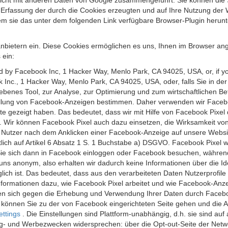
 nicht mit anderen Daten von Google zusammengeführt. Sie können die
 Erfassung der durch die Cookies erzeugten und auf Ihre Nutzung der 
m sie das unter dem folgenden Link verfügbare Browser-Plugin herunte
anbietern ein. Diese Cookies ermöglichen es uns, Ihnen im Browser ang
 ein:
ed by Facebook Inc, 1 Hacker Way, Menlo Park, CA 94025, USA, or, if y
 Inc., 1 Hacker Way, Menlo Park, CA 94025, USA, oder, falls Sie in de
riebenes Tool, zur Analyse, zur Optimierung und zum wirtschaftlichen B
ellung von Facebook-Anzeigen bestimmen. Daher verwenden wir Faceboo
te gezeigt haben. Das bedeutet, dass wir mit Hilfe von Facebook Pixe
n. Wir können Facebook Pixel auch dazu einsetzen, die Wirksamkeit vo
Nutzer nach dem Anklicken einer Facebook-Anzeige auf unsere Website
chtlich auf Artikel 6 Absatz 1 S. 1 Buchstabe a) DSGVO. Facebook Pixel
e sich dann in Facebook einloggen oder Facebook besuchen, während S
uns anonym, also erhalten wir dadurch keine Informationen über die Ide
ich ist. Das bedeutet, dass aus den verarbeiteten Daten Nutzerprofile
ormationen dazu, wie Facebook Pixel arbeitet und wie Facebook-Anzei
nen sich gegen die Erhebung und Verwendung Ihrer Daten durch Faceb
, können Sie zu der von Facebook eingerichteten Seite gehen und die 
ettings
. Die Einstellungen sind Plattform-unabhängig, d.h. sie sind a
- und Werbezwecken widersprechen: über die Opt-out-Seite der Network