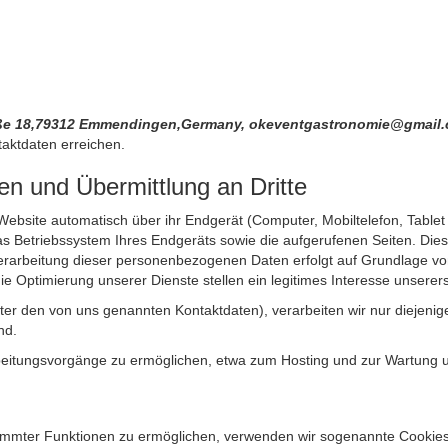
raße 18,79312 Emmendingen,Germany, okeventgastronomie@gmail
aktdaten erreichen.
n und Übermittlung an Dritte
site automatisch über ihr Endgerät (Computer, Mobiltelefon, Tablet et
 Betriebssystem Ihres Endgeräts sowie die aufgerufenen Seiten. Dies 
rarbeitung dieser personenbezogenen Daten erfolgt auf Grundlage von
Optimierung unserer Dienste stellen ein legitimes Interesse unsererse
unter den von uns genannten Kontaktdaten), verarbeiten wir nur diejen
nd.
itungsvorgänge zu ermöglichen, etwa zum Hosting und zur Wartung uns
timmter Funktionen zu ermöglichen, verwenden wir sogenannte Cookies. 