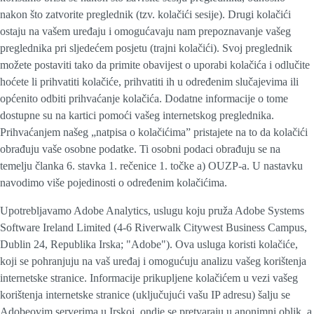
nakon što zatvorite preglednik (tzv. kolačići sesije). Drugi kolačići
ostaju na vašem uređaju i omogućavaju nam prepoznavanje vašeg
preglednika pri sljedećem posjetu (trajni kolačići). Svoj preglednik
možete postaviti tako da primite obavijest o uporabi kolačića i odlučite
hoćete li prihvatiti kolačiće, prihvatiti ih u određenim slučajevima ili
općenito odbiti prihvaćanje kolačića. Dodatne informacije o tome
dostupne su na kartici pomoći vašeg internetskog preglednika.
Prihvaćanjem našeg „natpisa o kolačićima” pristajete na to da kolačići
obrađuju vaše osobne podatke. Ti osobni podaci obrađuju se na
temelju članka 6. stavka 1. rečenice 1. točke a) OUZP-a. U nastavku
navodimo više pojedinosti o određenim kolačićima.
Upotrebljavamo Adobe Analytics, uslugu koju pruža Adobe Systems
Software Ireland Limited (4-6 Riverwalk Citywest Business Campus,
Dublin 24, Republika Irska; "Adobe"). Ova usluga koristi kolačiće,
koji se pohranjuju na vaš uređaj i omogućuju analizu vašeg korištenja
internetske stranice. Informacije prikupljene kolačićem u vezi vašeg
korištenja internetske stranice (uključujući vašu IP adresu) šalju se
Adobeovim serverima u Irskoj, ondje se pretvaraju u anonimni oblik, a