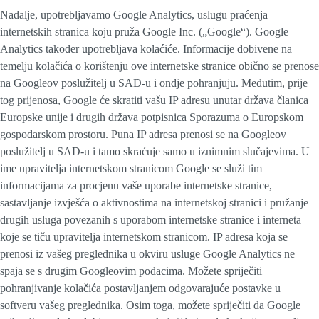
Nadalje, upotrebljavamo Google Analytics, uslugu praćenja
internetskih stranica koju pruža Google Inc. („Google“). Google
Analytics također upotrebljava kolaćiće. Informacije dobivene na
temelju kolačića o korištenju ove internetske stranice obično se prenose
na Googleov poslužitelj u SAD-u i ondje pohranjuju. Međutim, prije
tog prijenosa, Google će skratiti vašu IP adresu unutar država članica
Europske unije i drugih država potpisnica Sporazuma o Europskom
gospodarskom prostoru. Puna IP adresa prenosi se na Googleov
poslužitelj u SAD-u i tamo skraćuje samo u iznimnim slučajevima. U
ime upravitelja internetskom stranicom Google se služi tim
informacijama za procjenu vaše uporabe internetske stranice,
sastavljanje izvješća o aktivnostima na internetskoj stranici i pružanje
drugih usluga povezanih s uporabom internetske stranice i interneta
koje se tiču upravitelja internetskom stranicom. IP adresa koja se
prenosi iz vašeg preglednika u okviru usluge Google Analytics ne
spaja se s drugim Googleovim podacima. Možete spriječiti
pohranjivanje kolačića postavljanjem odgovarajuće postavke u
softveru vašeg preglednika. Osim toga, možete spriječiti da Google