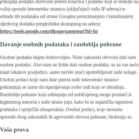
prikuplja podatke dobivene putem kolačića i podatke koji se temelje na
vašoj uporabi internetske stranicu (uključujući vašu IP adresu) te
obradu tih podataka od strane Googlea preuzimanjem i instaliranjem
sljedećeg dodatka pregledniku dostupnog na adresi:
https://tools.google.com/dlpage/gaoptout?hl=hr
Davanje osobnih podataka i razdoblja pohrane
Osobne podatke dajete dobrovoljno. Niste zakonski obvezni dati nam
osobne podatke. Ako nam ne želite dati osobne podatke, to za vas neće
imati nikakve posljedice, samo nećete moći upotrebljavati naše usluge.
Osobni podaci koje nam date putem naše internetske stranice
pohranjuju se samo do ispunjavanja svrhe radi koje se obrađuju.
Razdoblja pohrane koja odstupaju od uobičajenog mogu proizaći iz
legitimnog interesa s naše strane (npr. kako bi se zajamčila sigurnost
podataka i spriječila zlouporaba). Osobni podaci, koje moramo
spremiti zbog zakonskih ili ugovornih obveza pohrane, blokiraju se.
Vaša prava