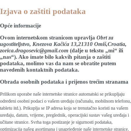
Izjava o zaštiti podataka
Opće informacije
Ovom internetskom stranicom upravlja
Obrt za
ugostiteljstvo, Knezova Kačića 13,21310 Omiš,Croatia,
zorica.dragosevic@gmail.com
(dalje u tekstu „mi“ ili
„nas“). Ako imate bilo kakvih pitanja o zaštiti
podataka, molimo vas da nam se obratite putem
navedenih kontaktnih podataka.
Obrada osobnih podataka i prijenos trećim stranama
Prilikom uporabe naše internetske stranice automatski se prikupljaju
određeni osobni podaci o vašem uređaju (računalu, mobilnom telefonu,
tabletu itd.). Prikuplja se IP adresa koja se trenutačno koristi na vašem
uređaju, datum, vrijeme, preglednik, operacijski sustav vašeg uređaja i
učitane stranice. Svrha toga postizanje je sigurnosti podataka,
optimizacija našeg asortimana i unaprjeđenje naše internetske stranice.