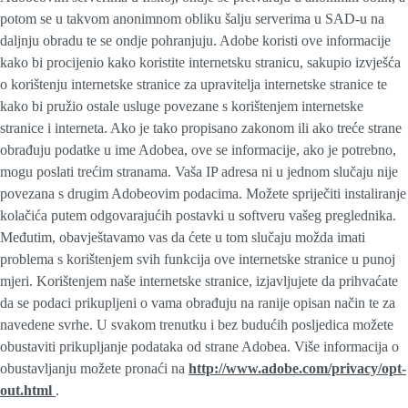
potom se u takvom anonimnom obliku šalju serverima u SAD-u na
daljnju obradu te se ondje pohranjuju. Adobe koristi ove informacije
kako bi procijenio kako koristite internetsku stranicu, sakupio izvješća
o korištenju internetske stranice za upravitelja internetske stranice te
kako bi pružio ostale usluge povezane s korištenjem internetske
stranice i interneta. Ako je tako propisano zakonom ili ako treće strane
obrađuju podatke u ime Adobea, ove se informacije, ako je potrebno,
mogu poslati trećim stranama. Vaša IP adresa ni u jednom slučaju nije
povezana s drugim Adobeovim podacima. Možete spriječiti instaliranje
kolačića putem odgovarajućih postavki u softveru vašeg preglednika.
Međutim, obavještavamo vas da ćete u tom slučaju možda imati
problema s korištenjem svih funkcija ove internetske stranice u punoj
mjeri. Korištenjem naše internetske stranice, izjavljujete da prihvaćate
da se podaci prikupljeni o vama obrađuju na ranije opisan način te za
navedene svrhe. U svakom trenutku i bez budućih posljedica možete
obustaviti prikupljanje podataka od strane Adobea. Više informacija o
obustavljanju možete pronaći na
http://www.adobe.com/privacy/opt-
out.html
.