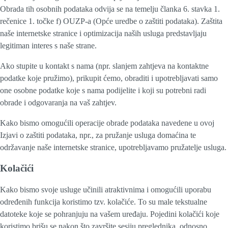
Obrada tih osobnih podataka odvija se na temelju članka 6. stavka 1.
rečenice 1. točke f) OUZP-a (Opće uredbe o zaštiti podataka). Zaštita
naše internetske stranice i optimizacija naših usluga predstavljaju
legitiman interes s naše strane.
Ako stupite u kontakt s nama (npr. slanjem zahtjeva na kontaktne
podatke koje pružimo), prikupit ćemo, obraditi i upotrebljavati samo
one osobne podatke koje s nama podijelite i koji su potrebni radi
obrade i odgovaranja na vaš zahtjev.
Kako bismo omogućili operacije obrade podataka navedene u ovoj
Izjavi o zaštiti podataka, npr., za pružanje usluga domaćina te
održavanje naše internetske stranice, upotrebljavamo pružatelje usluga.
Kolačići
Kako bismo svoje usluge učinili atraktivnima i omogućili uporabu
određenih funkcija koristimo tzv. kolačiće. To su male tekstualne
datoteke koje se pohranjuju na vašem uređaju. Pojedini kolačići koje
koristimo brišu se nakon što završite sesiju preglednika, odnosno