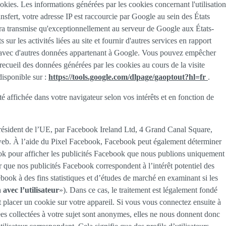
ies. Les informations générées par les cookies concernant l'utilisation
sfert, votre adresse IP est raccourcie par Google au sein des États
ra transmise qu'exceptionnellement au serveur de Google aux États-
 sur les activités liées au site et fournir d'autres services en rapport
née avec d'autres données appartenant à Google. Vous pouvez empêcher
recueil des données générées par les cookies au cours de la visite
disponible sur :
https://tools.google.com/dlpage/gaoptout?hl=fr
.
té affichée dans votre navigateur selon vos intérêts et en fonction de
 résident de l’UE, par Facebook Ireland Ltd, 4 Grand Canal Square,
te web. À l’aide du Pixel Facebook, Facebook peut également déterminer
book pour afficher les publicités Facebook que nous publions uniquement
r que nos publicités Facebook correspondent à l’intérêt potentiel des
book à des fins statistiques et d’études de marché en examinant si les
 avec l’utilisateur
»). Dans ce cas, le traitement est légalement fondé
ut placer un cookie sur votre appareil. Si vous vous connectez ensuite à
ées collectées à votre sujet sont anonymes, elles ne nous donnent donc