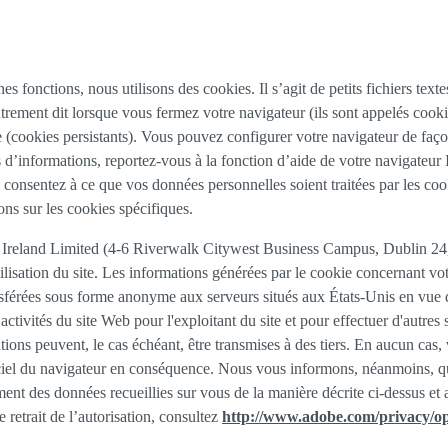
nes fonctions, nous utilisons des cookies. Il s’agit de petits fichiers tex
utrement dit lorsque vous fermez votre navigateur (ils sont appelés cooki
e (cookies persistants). Vous pouvez configurer votre navigateur de façon
s d’informations, reportez-vous à la fonction d’aide de votre navigateur I
consentez à ce que vos données personnelles soient traitées par les cooki
ns sur les cookies spécifiques.
Ireland Limited (4-6 Riverwalk Citywest Business Campus, Dublin 24, R
tilisation du site. Les informations générées par le cookie concernant vot
férées sous forme anonyme aux serveurs situés aux États-Unis en vue d'y
tivités du site Web pour l'exploitant du site et pour effectuer d'autres ser
ions peuvent, le cas échéant, être transmises à des tiers. En aucun cas, 
ciel du navigateur en conséquence. Nous vous informons, néanmoins, que 
tement des données recueillies sur vous de la manière décrite ci-dessus e
retrait de l’autorisation, consultez
http://www.adobe.com/privacy/op