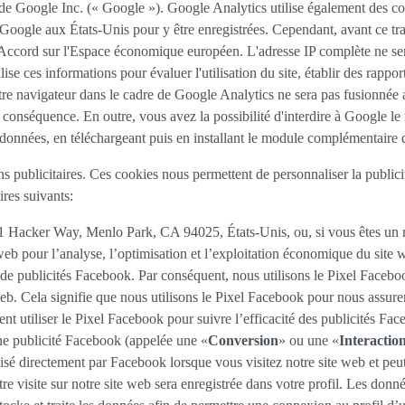
 Google Inc. (« Google »). Google Analytics utilise également des cook
Google aux États-Unis pour y être enregistrées. Cependant, avant ce tran
'Accord sur l'Espace économique européen. L'adresse IP complète ne se
se ces informations pour évaluer l'utilisation du site, établir des rapports
r votre navigateur dans le cadre de Google Analytics ne sera pas fusion
 conséquence. En outre, vous avez la possibilité d'interdire à Google le 
es données, en téléchargeant puis en installant le module complémentaire 
ins publicitaires. Ces cookies nous permettent de personnaliser la publici
res suivants:
, 1 Hacker Way, Menlo Park, CA 94025, États-Unis, ou, si vous êtes un
e web pour l’analyse, l’optimisation et l’exploitation économique du si
n de publicités Facebook. Par conséquent, nous utilisons le Pixel Face
web. Cela signifie que nous utilisons le Pixel Facebook pour nous assure
t utiliser le Pixel Facebook pour suivre l’efficacité des publicités Face
 une publicité Facebook (appelée une «
Conversion
» ou une «
Interaction
tilisé directement par Facebook lorsque vous visitez notre site web et pe
e visite sur notre site web sera enregistrée dans votre profil. Les donn