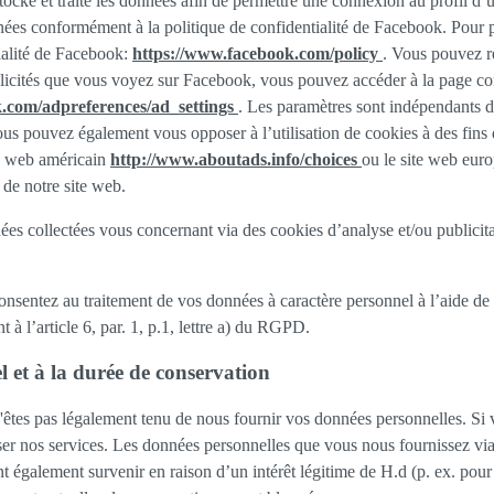
tocke et traite les données afin de permettre une connexion au profil d’ut
onnées conformément à la politique de confidentialité de Facebook. Pour
tialité de Facebook:
https://www.facebook.com/policy
. Vous pouvez re
licités que vous voyez sur Facebook, vous pouvez accéder à la page conf
.com/adpreferences/ad_settings
. Les paramètres sont indépendants de
us pouvez également vous opposer à l’utilisation de cookies à des fins 
ite web américain
http://www.aboutads.info/choices
ou le site web eur
 de notre site web.
 collectées vous concernant via des cookies d’analyse et/ou publicitair
onsentez au traitement de vos données à caractère personnel à l’aide de
à l’article 6, par. 1, p.1, lettre a) du RGPD.
l et à la durée de conservation
'êtes pas légalement tenu de nous fournir vos données personnelles. Si 
er nos services. Les données personnelles que vous nous fournissez via 
t également survenir en raison d’un intérêt légitime de H.d (p. ex. pour