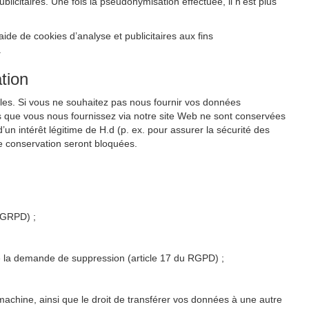
citaires. Une fois la pseudonymisation effectuée, il n’est plus
de de cookies d’analyse et publicitaires aux fins
.
tion
les. Si vous ne souhaitez pas nous fournir vos données
s que vous nous fournissez via notre site Web ne sont conservées
un intérêt légitime de H.d (p. ex. pour assurer la sécurité des
e conservation seront bloquées.
u GRPD) ;
 de la demande de suppression (article 17 du RGPD) ;
 machine, ainsi que le droit de transférer vos données à une autre