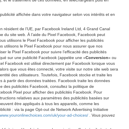
P), et le traitement de ces données, en téléchargeant puis en
publicité affichée dans votre navigateur selon vos intérêts et en
un résident de l’UE, par Facebook Ireland Ltd, 4 Grand Canal
ique du site web. À l’aide du Pixel Facebook, Facebook peut
 utilisons le Pixel Facebook pour afficher les publicités
us utilisons le Pixel Facebook pour nous assurer que nos
er le Pixel Facebook pour suivre l’efficacité des publicités
cliqué sur une publicité Facebook (appelée une «
Conversion
» ou
 Pixel Facebook est utilisé directement par Facebook lorsque vous
alors que vous êtes connecté, votre visite sur notre site web sera
tité des utilisateurs. Toutefois, Facebook stocke et traite les
éés à partir des données traitées. Facebook traite les données
e des publicités Facebook, consultez la politique de
cebook Pixel pour afficher des publicités Facebook. Pour
tructions relatives aux paramètres des publicités basées sur
 peuvent être appliqués à tous les appareils, comme les
icité : via la page Opt-out de Network Advertising Initiative
//www.youronlinechoices.com/uk/your-ad-choices/
. Vous pouvez