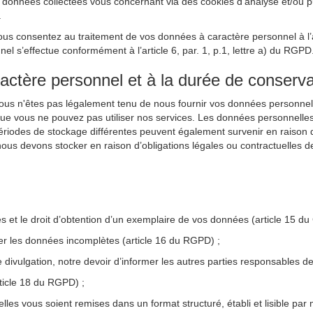
nnées collectées vous concernant via des cookies d’analyse et/ou publi
.
ous consentez au traitement de vos données à caractère personnel à l’ai
 s’effectue conformément à l’article 6, par. 1, p.1, lettre a) du RGPD
ractère personnel et à la durée de conserva
Vous n'êtes pas légalement tenu de nous fournir vos données personnel
que vous ne pouvez pas utiliser nos services. Les données personnelle
périodes de stockage différentes peuvent également survenir en raison d’
ous devons stocker en raison d’obligations légales ou contractuelles d
les et le droit d’obtention d’un exemplaire de vos données (article 15 d
ter les données incomplètes (article 16 du RGPD) ;
e divulgation, notre devoir d’informer les autres parties responsables
rticle 18 du RGPD) ;
lles vous soient remises dans un format structuré, établi et lisible par