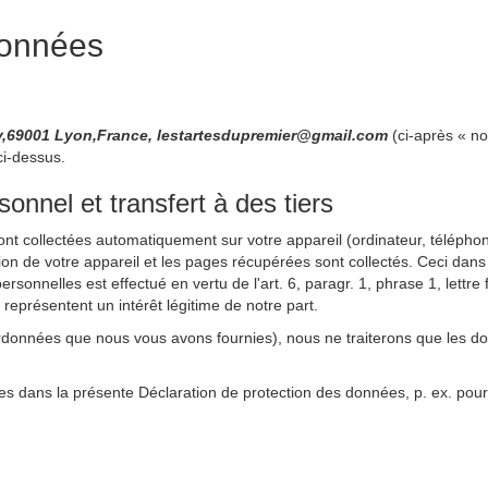
données
ey,69001 Lyon,France, lestartesdupremier@gmail.com
(ci-après « n
ci-dessus.
nnel et transfert à des tiers
sont collectées automatiquement sur votre appareil (ordinateur, téléphone
ation de votre appareil et les pages récupérées sont collectés. Ceci dans
rsonnelles est effectué en vertu de l'art. 6, paragr. 1, phrase 1, lett
s représentent un intérêt légitime de notre part.
rdonnées que nous vous avons fournies), nous ne traiterons que les d
es dans la présente Déclaration de protection des données, p. ex. pour