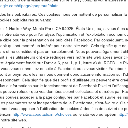
s au cours de la visite effectuée sur le site (y compris votre adresse I
google.com/dlpage/gaoptout?hl=fr
.
des fins publicitaires. Ces cookies nous permettent de personnaliser la 
okies publicitaires suivants:
 Inc, 1 Hacker Way, Menlo Park, CA 94025, États-Unis, ou, si vous êtes 
ur notre site web pour l’analyse, l’optimisation et l’exploitation économ
cible pour la présentation de publicités Facebook. Par conséquent, nous
k qui ont montré un intérêt pour notre site web. Cela signifie que no
eurs et ne constituent pas un harcèlement. Nous pouvons également utilis
 si les utilisateurs ont été redirigés vers notre site web après avoir 
est légalement fondé sur l’article 6, par. 1, p.1, lettre a) du RGPD. Le
 Si vous vous connectez ensuite à Facebook ou si vous visitez Facebook 
 sont anonymes, elles ne nous donnent donc aucune information sur l’iden
respondant. Cela signifie que des profils d’utilisateurs peuvent être cr
us d’informations sur le fonctionnement de Facebook Pixel et l’affichag
s pouvez refuser que vos données soient collectées et utilisées par Fa
us pouvez accéder à la page configurée par Facebook et suivre les ins
Les paramètres sont indépendants de la Plateforme, c’est-à-dire qu’ils
t vous opposer à l’utilisation de cookies à des fins de suivi et de publ
méricain
http://www.aboutads.info/choices
ou le site web européen
http:
 notre site web.