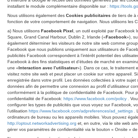
d'interdire à Google le recueil des données générées par les cookie
installant le module complémentaire disponible sur :
https://tools.
Nous utilisons également des
Cookies publicitaires
de tiers de à 
fonction de votre comportement de navigation. Nous utilisons les Co
a) Nous utilisons
Facebook Pixel
, un outil exploité par Facebook
Square, Grand Canal Harbour, Dublin 2, Irlande («
Facebook
»), s
également déterminer les visiteurs de notre site web comme groupe 
Facebook que nous publions uniquement aux utilisateurs de Faceboo
publicités Facebook correspondent à l’intérêt potentiel des utilisat
Facebook à des fins statistiques et d’études de marché en examinant
une «
Interaction avec l’utilisateur
»). Dans ce cas, le traitement 
visitez notre site web et peut placer un cookie sur votre appareil.
enregistrée dans votre profil. Les données collectées à votre sujet
données afin de permettre une connexion au profil d’utilisateur cor
conformément à la politique de confidentialité de Facebook. Pour pl
confidentialité de Facebook:
https://www.facebook.com/policy
. Vou
configurer les types de publicités que vous voyez sur Facebook, vo
l’utilisation
https://www.facebook.com/adpreferences/ad_settings
. 
ordinateurs de bureau ou les appareils mobiles. Vous pouvez égalemen
http://optout.networkadvertising.org
et, en outre, via le site web a
gérer vos paramètres de confidentialité via le bouton « Onsite » de