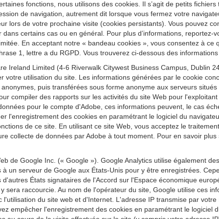
ertaines fonctions, nous utilisons des cookies. Il s’agit de petits fichier
ession de navigation, autrement dit lorsque vous fermez votre navigateu
r lors de votre prochaine visite (cookies persistants). Vous pouvez conf
r dans certains cas ou en général. Pour plus d’informations, reportez-vo
re limitée. En acceptant notre « bandeau cookies », vous consentez à ce
 phrase 1, lettre a du RGPD. Vous trouverez ci-dessous des informations 
e Ireland Limited (4-6 Riverwalk Citywest Business Campus, Dublin 24,
r votre utilisation du site. Les informations générées par le cookie conc
 anonymes, puis transférées sous forme anonyme aux serveurs situés au
our compiler des rapports sur les activités du site Web pour l'exploitant d
t ces données pour le compte d'Adobe, ces informations peuvent, le cas éc
quer l'enregistrement des cookies en paramétrant le logiciel du navig
 fonctions de ce site. En utilisant ce site Web, vous acceptez le traitem
re collecte de données par Adobe à tout moment. Pour en savoir plus sur
eb de Google Inc. (« Google »). Google Analytics utilise également de
es à un serveur de Google aux États-Unis pour y être enregistrées. Cepe
'autres États signataires de l'Accord sur l'Espace économique europ
sera raccourcie. Au nom de l'opérateur du site, Google utilise ces inform
vec l'utilisation du site web et d'Internet. L'adresse IP transmise par vo
z empêcher l'enregistrement des cookies en paramétrant le logiciel du