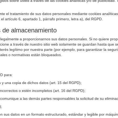
os sobre usted a través de las cookies analíticas y/o de publicidad. 
nte el tratamiento de sus datos personales mediante cookies analíticas
l artículo 6, apartado 1, párrafo primero, letra a), del RGPD.
os de almacenamiento
 legalmente a proporcionarnos sus datos personales. Si no quiere pro
rcione a través de nuestro sitio web solamente se guardan hasta que s
rés legítimo por nuestra parte (por ejemplo, para garantizar la seguri
ales o normativas están bloqueados.
PD para:
s y una copia de dichos datos (art. 15 del RGPD);
ncorrectos o estén incompletos (art. 16 del RGPD);
 comunique a las demás partes responsables la solicitud de su eliminac
);
en sus datos en un formato estructurado, estándar y legible por máquin