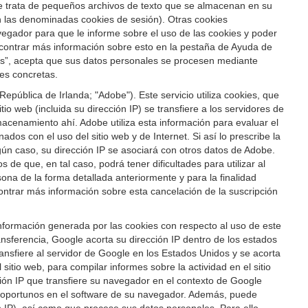
 Se trata de pequeños archivos de texto que se almacenan en su
son las denominadas cookies de sesión). Otras cookies
vegador para que le informe sobre el uso de las cookies y poder
ncontrar más información sobre esto en la pestaña de Ayuda de
ies”, acepta que sus datos personales se procesen mediante
ies concretas.
pública de Irlanda; "Adobe"). Este servicio utiliza cookies, que
io web (incluida su dirección IP) se transfiere a los servidores de
acenamiento ahí. Adobe utiliza esta información para evaluar el
dos con el uso del sitio web y de Internet. Si así lo prescribe la
gún caso, su dirección IP se asociará con otros datos de Adobe.
de que, en tal caso, podrá tener dificultades para utilizar al
rsona de la forma detallada anteriormente y para la finalidad
ontrar más información sobre esta cancelación de la suscripción
 información generada por las cookies con respecto al uso de este
sferencia, Google acorta su dirección IP dentro de los estados
nsfiere al servidor de Google en los Estados Unidos y se acorta
itio web, para compilar informes sobre la actividad en el sitio
cción IP que transfiere su navegador en el contexto de Google
n oportunos en el software de su navegador. Además, puede