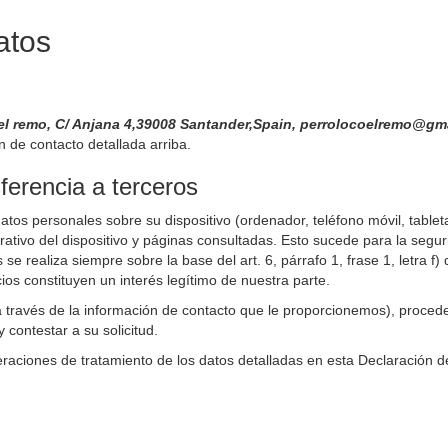
atos
el remo, C/ Anjana 4,39008 Santander,Spain, perrolocoelremo@g
n de contacto detallada arriba.
ferencia a terceros
atos personales sobre su dispositivo (ordenador, teléfono móvil, tableta,
tivo del dispositivo y páginas consultadas. Esto sucede para la seguri
 se realiza siempre sobre la base del art. 6, párrafo 1, frase 1, letr
ios constituyen un interés legítimo de nuestra parte.
a través de la información de contacto que le proporcionemos), proce
contestar a su solicitud.
raciones de tratamiento de los datos detalladas en esta Declaración d