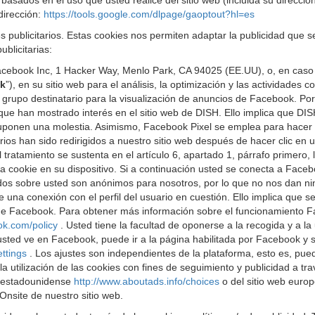
basados en el uso que usted realice del sitio web (incluida su direcció
dirección:
https://tools.google.com/dlpage/gaoptout?hl=es
s publicitarios. Estas cookies nos permiten adaptar la publicidad que
blicitarias:
cebook Inc, 1 Hacker Way, Menlo Park, CA 94025 (EE.UU), o, en caso 
k
”), en su sitio web para el análisis, la optimización y las actividade
o grupo destinatario para la visualización de anuncios de Facebook. P
e han mostrado interés en el sitio web de DISH. Ello implica que DIS
s suponen una molestia. Asimismo, Facebook Pixel se emplea para hacer
arios han sido redirigidos a nuestro sitio web después de hacer clic e
del tratamiento se sustenta en el artículo 6, apartado 1, párrafo prime
na cookie en su dispositivo. Si a continuación usted se conecta a Faceb
gidos sobre usted son anónimos para nosotros, por lo que no nos dan ni
una conexión con el perfil del usuario en cuestión. Ello implica que se 
d de Facebook. Para obtener más información sobre el funcionamiento
ok.com/policy
. Usted tiene la facultad de oponerse a la recogida y a l
sted ve en Facebook, puede ir a la página habilitada por Facebook y se
ettings
. Los ajustes son independientes de la plataforma, esto es, pue
utilización de las cookies con fines de seguimiento y publicidad a trav
b estadounidense
http://www.aboutads.info/choices
o del sitio web euro
Onsite de nuestro sitio web.