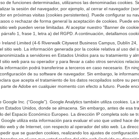
 el uso de funciones determinadas, utilizamos las denominadas cookies.
inalizar la sesión del navegador, por ejemplo, al cerrar el navegador (
dor en próximas visitas (cookies persistentes). Puede configurar su na
 casos o rechazar de forma general la aceptación de cookies. Puede e
 sitio web pueden verse limitadas. Al aceptar nuestro “Banner de cook
 párrafo 1, frase 1, letra a) del RGPD. A continuación, detallamos cook
Ireland Limited (4-6 Riverwalk Citywest Business Campus, Dublín 24, Re
 sitio web. La información generada por la cookie relativa al uso del sit
 anonimizada a servidores en Estados Unidos para su tratamiento y alm
sitio web para su operador y para llevar a cabo otros servicios relaciona
a información podrá transferirse a terceros en caso necesario. En nin
configuración de su software de navegador. Sin embargo, le informamos 
, declara que acepta el tratamiento de los datos recopilados sobre su pe
r parte de Adobe en cualquier momento con efecto a futuro. Puede enc
e Google Inc. (“Google”). Google Analytics también utiliza cookies. La
 en Estados Unidos, donde se almacena. Sin embargo, antes de esa tran
o del Espacio Económico Europeo. La dirección IP completa solo se tra
oogle utiliza esta información para evaluar el uso que usted hace del s
sitio web y de Internet, con respecto al operador del sitio web. La dire
pedir que se guarden cookies, realizando los ajustes de configuració