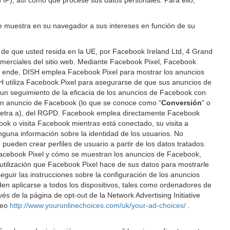
n IP), así como que procese sus datos personales. Para ello,
 se muestra en su navegador a sus intereses en función de su
de que usted resida en la UE, por Facebook Ireland Ltd, 4 Grand
s comerciales del sitio web. Mediante Facebook Pixel, Facebook
or ende, DISH emplea Facebook Pixel para mostrar los anuncios
H utiliza Facebook Pixel para asegurarse de que sus anuncios de
 un seguimiento de la eficacia de los anuncios de Facebook con
n un anuncio de Facebook (lo que se conoce como “
Conversión
” o
ro, letra a), del RGPD. Facebook emplea directamente Facebook
ook o visita Facebook mientras está conectado, su visita a
nguna información sobre la identidad de los usuarios. No
pueden crear perfiles de usuario a partir de los datos tratados.
 Facebook Pixel y cómo se muestran los anuncios de Facebook,
a utilización que Facebook Pixel hace de sus datos para mostrarle
guir las instrucciones sobre la configuración de los anuncios
den aplicarse a todos los dispositivos, tales como ordenadores de
és de la página de opt-out de la Network Advertising Initiative
peo
http://www.youronlinechoices.com/uk/your-ad-choices/
.