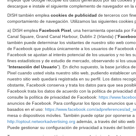
impedir que Google recopile los datos generados por las cookies y 
descargue e instale el siguiente complemento de navegador en la 
DISH también emplea
cookies de publicidad
de terceros con fine
comportamiento de navegación. Utilizamos las siguientes cookies pu
a) DISH emplea
Facebook Pixel
, una herramienta operada por Fa
Canal Square, Grand Canal Harbour, Dublín 2 (Irlanda) (“
Faceboo
también puede determinar los visitantes de nuestro sitio web com
de Facebook que publica únicamente a los usuarios de Facebook qu
Facebook se ajustan al interés potencial de los usuarios y no le
fines estadísticos y de estudio de mercado, observando si los usu
“
Interacción del Usuario
”). En dicho supuesto, la base jurídica 
Pixel cuando usted visita nuestro sitio web, pudiendo establecer u
nuestro sitio web quedará registrada en su perfil. Los datos reco
obstante, Facebook conserva y trata los datos para que sea posible 
Facebook trata los datos de acuerdo con la política de privacida
consulte la política de privacidad de Facebook:
https://www.facebo
anuncios de Facebook. Para configurar los tipos de anuncios que u
basados en el uso:
https://www.facebook.com/adpreferences/ad_s
mesa o dispositivos móviles. También puede optar por oponerse a la 
http://optout.networkadvertising.org
además, a través del sitio we
Puede gestionar su configuración de privacidad a través del botón 