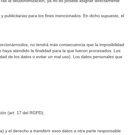
Tras la seudonimización, ya no es posible asignar directamente
 y publicitarias para los fines mencionados. En dicho supuesto, el
porcionárnoslos, no tendrá más consecuencia que la imposibilidad
e haya atendido la finalidad para la que fueron procesados. Los
dad de los datos o evitar un mal uso). Los datos personales que
ión (art. 17 del RGPD);
a) y el derecho a transferir esos datos a otra parte responsable