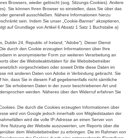
es Browsers, wieder gelöscht (sog. Sitzungs-Cookies). Andere
). Sie können Ihren Browser so einstellen, dass Sie über das
der generell ausschließen. Nähere Informationen hierzu
geschränkt sein. Indem Sie unser „Cookie-Banner“ akzeptieren,
t auf Grundlage von Artikel 6 Absatz 1 Satz 1 Buchstabe a)
 Dublin 24, Republic of Ireland; "Adobe"). Dieser Dienst
Die durch den Cookie erzeugten Informationen über Ihre
sodann in anonymisierter Form zur weiteren Verarbeitung an
ts über die Websiteaktivitäten für die Websitebetreiber
setzlich vorgeschrieben oder soweit Dritte diese Daten im
esse mit anderen Daten von Adobe in Verbindung gebracht. Sie
 hin, dass Sie in diesem Fall gegebenenfalls nicht sämtliche
ber Sie erhobenen Daten in der zuvor beschriebenen Art und
idersprochen werden. Näheres über den Widerruf erfahren Sie
 Cookies. Die durch die Cookies erzeugten Informationen über
esse wird von Google jedoch innerhalb von Mitgliedstaaten der
hmefällen wird die volle IP-Adresse an einen Server von
m Ihre Nutzung der Website auszuwerten, um Reports über die
egenüber dem Websitebetreiber zu erbringen. Die im Rahmen von