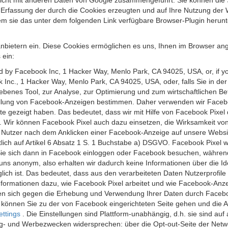
 nicht mit anderen Daten von Google zusammengeführt. Sie können die
 Erfassung der durch die Cookies erzeugten und auf Ihre Nutzung der 
m sie das unter dem folgenden Link verfügbare Browser-Plugin herunte
anbietern ein. Diese Cookies ermöglichen es uns, Ihnen im Browser ang
 ein:
ed by Facebook Inc, 1 Hacker Way, Menlo Park, CA 94025, USA, or, if y
 Inc., 1 Hacker Way, Menlo Park, CA 94025, USA, oder, falls Sie in de
riebenes Tool, zur Analyse, zur Optimierung und zum wirtschaftlichen B
ellung von Facebook-Anzeigen bestimmen. Daher verwenden wir Faceboo
te gezeigt haben. Das bedeutet, dass wir mit Hilfe von Facebook Pixe
n. Wir können Facebook Pixel auch dazu einsetzen, die Wirksamkeit vo
Nutzer nach dem Anklicken einer Facebook-Anzeige auf unsere Website
chtlich auf Artikel 6 Absatz 1 S. 1 Buchstabe a) DSGVO. Facebook Pixel
e sich dann in Facebook einloggen oder Facebook besuchen, während S
uns anonym, also erhalten wir dadurch keine Informationen über die Ide
ich ist. Das bedeutet, dass aus den verarbeiteten Daten Nutzerprofile
ormationen dazu, wie Facebook Pixel arbeitet und wie Facebook-Anzei
nen sich gegen die Erhebung und Verwendung Ihrer Daten durch Faceb
, können Sie zu der von Facebook eingerichteten Seite gehen und die 
ettings
. Die Einstellungen sind Plattform-unabhängig, d.h. sie sind a
- und Werbezwecken widersprechen: über die Opt-out-Seite der Network