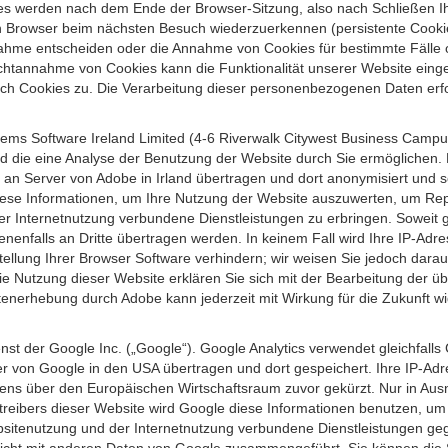
s werden nach dem Ende der Browser-Sitzung, also nach Schließen Ihr
n Browser beim nächsten Besuch wiederzuerkennen (persistente Cookies
ahme entscheiden oder die Annahme von Cookies für bestimmte Fälle o
r Nichtannahme von Cookies kann die Funktionalität unserer Website ein
h Cookies zu. Die Verarbeitung dieser personenbezogenen Daten erfolg
ems Software Ireland Limited (4-6 Riverwalk Citywest Business Campus,
d die eine Analyse der Benutzung der Website durch Sie ermöglichen. 
n an Server von Adobe in Irland übertragen und dort anonymisiert und 
iese Informationen, um Ihre Nutzung der Website auszuwerten, um Repor
Internetnutzung verbundene Dienstleistungen zu erbringen. Soweit ge
nenfalls an Dritte übertragen werden. In keinem Fall wird Ihre IP-Adr
ellung Ihrer Browser Software verhindern; wir weisen Sie jedoch darauf
ie Nutzung dieser Website erklären Sie sich mit der Bearbeitung der ü
nerhebung durch Adobe kann jederzeit mit Wirkung für die Zukunft w
st der Google Inc. („Google“). Google Analytics verwendet gleichfalls
r von Google in den USA übertragen und dort gespeichert. Ihre IP-Adr
s über den Europäischen Wirtschaftsraum zuvor gekürzt. Nur in Ausna
etreibers dieser Website wird Google diese Informationen benutzen, u
bsitenutzung und der Internetnutzung verbundene Dienstleistungen g