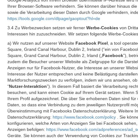
Google Analytics von Ihrem Browser übermittelte IP-Adresse wird
Ihrer Browser-Software verhindern. Sie können darüber hinaus die
sowie die Verarbeitung dieser Daten durch Google verhindern, inde
https://tools.google.com/dlpage/gaoptout?hl=de
3.4 Zu Werbezwecken setzen wir ferner
Werbe-Cookies
von Dritt
Interessen hin zuzuschneiden. Wir setzen folgende Werbe-Cookies
a) Wir nutzen auf unserer Website
Facebook Pixel
, a tool operat
Square, Grand Canal Harbour, Dublin 2, Ireland (“ein von Facebook
Square, Grand Canal Harbour, Dublin 2, Irland („
Facebook
”), bet
zudem die Besucher unserer Website als Zielgruppe für die Darst
Anzeigen nur für Facebook-Nutzer, die Interesse an unserer Websi
Interesse der Nutzer entsprechen und keine Belästigung darstelle
Marktforschungszwecken zu verfolgen, indem wir uns ansehen, ob 
“
Nutzer-Interaktion
”). In diesem Fall basiert die Verarbeitung re
besuchen, und kann einen Cookie auf Ihrem Gerät setzen. Wenn Si
Ihrem Profil aufgezeichnet. Die über Sie erhobenen Daten sind für 
Daten, so dass eine Verbindung zu dem jeweiligen Nutzerprofil mögl
Übereinstimmung mit Facebooks Datenschutzerklärung. Weitere Inf
Datenschutzerklärung:
https://www.facebook.com/policy
. Sie kön
konfigurieren, welche Arten von Anzeigen Sie bei Facebook sehen
Anzeigen befolgen:
https://www.facebook.com/adpreferences/ad_s
Geräte. Sie können auch der Verwendung von Cookies zur Tracking