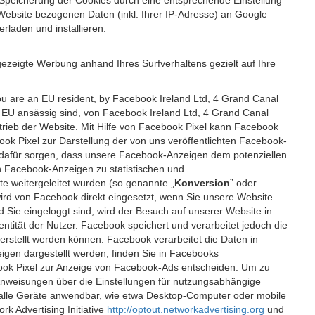
 Speicherung der Cookies durch eine entsprechende Einstellung
Website bezogenen Daten (inkl. Ihrer IP-Adresse) an Google
rladen und installieren:
ezeigte Werbung anhand Ihres Surfverhaltens gezielt auf Ihre
ou are an EU resident, by Facebook Ireland Ltd, 4 Grand Canal
r EU ansässig sind, von Facebook Ireland Ltd, 4 Grand Canal
etrieb der Website. Mit Hilfe von Facebook Pixel kann Facebook
k Pixel zur Darstellung der von uns veröffentlichten Facebook-
l dafür sorgen, dass unsere Facebook-Anzeigen dem potenziellen
n Facebook-Anzeigen zu statistischen und
 weitergeleitet wurden (so genannte „
Konversion
” oder
 wird von Facebook direkt eingesetzt, wenn Sie unsere Website
ie eingeloggt sind, wird der Besuch auf unserer Website in
ntität der Nutzer. Facebook speichert und verarbeitet jedoch die
 erstellt werden können. Facebook verarbeitet die Daten in
gen dargestellt werden, finden Sie in Facebooks
ook Pixel zur Anzeige von Facebook-Ads entscheiden. Um zu
Anweisungen über die Einstellungen für nutzungsabhängige
uf alle Geräte anwendbar, wie etwa Desktop-Computer oder mobile
 Advertising Initiative
http://optout.networkadvertising.org
und