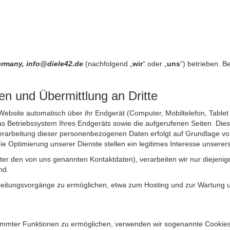
Germany, info@diele42.de
(nachfolgend „
wir
“ oder „
uns
“) betrieben. 
n und Übermittlung an Dritte
site automatisch über ihr Endgerät (Computer, Mobiltelefon, Tablet et
 Betriebssystem Ihres Endgeräts sowie die aufgerufenen Seiten. Dies 
rarbeitung dieser personenbezogenen Daten erfolgt auf Grundlage von
Optimierung unserer Dienste stellen ein legitimes Interesse unsererse
unter den von uns genannten Kontaktdaten), verarbeiten wir nur diejen
nd.
itungsvorgänge zu ermöglichen, etwa zum Hosting und zur Wartung uns
timmter Funktionen zu ermöglichen, verwenden wir sogenannte Cookies. 