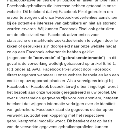
Facebook-advertenties die wij publiceren alleen te tonen aan
Facebook-gebruikers die interesse hebben getoond in onze
website. Dit betekent dat wij Facebook Pixel gebruiken om
ervoor te zorgen dat onze Facebook-advertenties aansluiten
bij de potentiële interesse van gebruikers en niet als storend
worden ervaren. Wij kunnen Facebook Pixel ook gebruiken
om de effectiviteit van Facebook advertenties voor
statistische en marktonderzoeksdoeleinden te volgen door te
kijken of gebruikers zijn doorgeleid naar onze website nadat
ze op een Facebook advertentie hebben geklikt
(zogenaamde “
conversie
” of “
gebruikersinteractie
”). In dit
geval is de verwerking wettelijk gebaseerd op artikel 6, lid 1,
P. 1 onder a), AVG. Facebook Pixel wordt door Facebook
direct toegepast wanneer u onze website bezoekt en kan een
cookie op uw apparaat plaatsen. Als u vervolgens inlogt bij
Facebook of Facebook bezoekt terwijl u bent ingelogd, wordt
het bezoek aan onze website geregistreerd in uw profiel. De
over u verzamelde gegevens zijn voor ons anoniem, hetgeen
betekent dat wij geen informatie verkrijgen over de identiteit
van gebruikers. Facebook slaat de gegevens echter op en
verwerkt ze, zodat een koppeling met het respectieve
gebruikersprofiel mogelijk wordt. Dit betekent dat op basis
van de verwerkte gegevens gebruikersprofielen kunnen