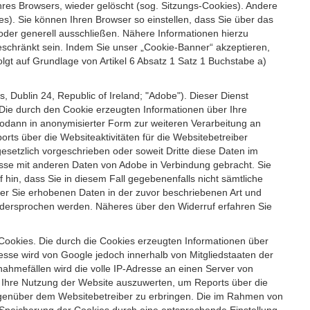
es Browsers, wieder gelöscht (sog. Sitzungs-Cookies). Andere
). Sie können Ihren Browser so einstellen, dass Sie über das
der generell ausschließen. Nähere Informationen hierzu
geschränkt sein. Indem Sie unser „Cookie-Banner“ akzeptieren,
t auf Grundlage von Artikel 6 Absatz 1 Satz 1 Buchstabe a)
 Dublin 24, Republic of Ireland; "Adobe"). Dieser Dienst
Die durch den Cookie erzeugten Informationen über Ihre
sodann in anonymisierter Form zur weiteren Verarbeitung an
ts über die Websiteaktivitäten für die Websitebetreiber
setzlich vorgeschrieben oder soweit Dritte diese Daten im
esse mit anderen Daten von Adobe in Verbindung gebracht. Sie
 hin, dass Sie in diesem Fall gegebenenfalls nicht sämtliche
ber Sie erhobenen Daten in der zuvor beschriebenen Art und
idersprochen werden. Näheres über den Widerruf erfahren Sie
 Cookies. Die durch die Cookies erzeugten Informationen über
esse wird von Google jedoch innerhalb von Mitgliedstaaten der
hmefällen wird die volle IP-Adresse an einen Server von
m Ihre Nutzung der Website auszuwerten, um Reports über die
egenüber dem Websitebetreiber zu erbringen. Die im Rahmen von