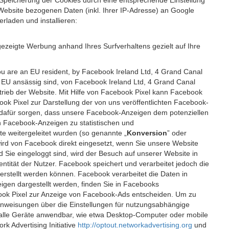
 Speicherung der Cookies durch eine entsprechende Einstellung
Website bezogenen Daten (inkl. Ihrer IP-Adresse) an Google
rladen und installieren:
ezeigte Werbung anhand Ihres Surfverhaltens gezielt auf Ihre
ou are an EU resident, by Facebook Ireland Ltd, 4 Grand Canal
r EU ansässig sind, von Facebook Ireland Ltd, 4 Grand Canal
etrieb der Website. Mit Hilfe von Facebook Pixel kann Facebook
k Pixel zur Darstellung der von uns veröffentlichten Facebook-
l dafür sorgen, dass unsere Facebook-Anzeigen dem potenziellen
n Facebook-Anzeigen zu statistischen und
 weitergeleitet wurden (so genannte „
Konversion
” oder
 wird von Facebook direkt eingesetzt, wenn Sie unsere Website
ie eingeloggt sind, wird der Besuch auf unserer Website in
ntität der Nutzer. Facebook speichert und verarbeitet jedoch die
 erstellt werden können. Facebook verarbeitet die Daten in
gen dargestellt werden, finden Sie in Facebooks
ook Pixel zur Anzeige von Facebook-Ads entscheiden. Um zu
Anweisungen über die Einstellungen für nutzungsabhängige
uf alle Geräte anwendbar, wie etwa Desktop-Computer oder mobile
 Advertising Initiative
http://optout.networkadvertising.org
und