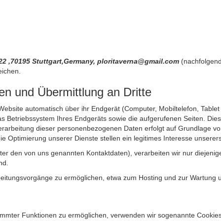
122 ,70195 Stuttgart,Germany, ploritaverna@gmail.com
(nachfolgend
eichen.
n und Übermittlung an Dritte
site automatisch über ihr Endgerät (Computer, Mobiltelefon, Tablet et
 Betriebssystem Ihres Endgeräts sowie die aufgerufenen Seiten. Dies 
rarbeitung dieser personenbezogenen Daten erfolgt auf Grundlage von
Optimierung unserer Dienste stellen ein legitimes Interesse unsererse
unter den von uns genannten Kontaktdaten), verarbeiten wir nur diejen
nd.
itungsvorgänge zu ermöglichen, etwa zum Hosting und zur Wartung uns
timmter Funktionen zu ermöglichen, verwenden wir sogenannte Cookies. 