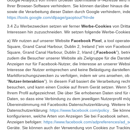
Google Analytics von Ihrem Browser übermittelte IP-Adresse wird
Ihrer Browser-Software verhindern. Sie können darüber hinaus die
sowie die Verarbeitung dieser Daten durch Google verhindern, inde
https://tools.google.com/dlpage/gaoptout?hl=de
3.4 Zu Werbezwecken setzen wir ferner
Werbe-Cookies
von Dritt
Interessen hin zuzuschneiden. Wir setzen folgende Werbe-Cookies
a) Wir nutzen auf unserer Website
Facebook Pixel
, a tool operat
Square, Grand Canal Harbour, Dublin 2, Ireland (“ein von Facebook
Square, Grand Canal Harbour, Dublin 2, Irland („
Facebook
”), bet
zudem die Besucher unserer Website als Zielgruppe für die Darst
Anzeigen nur für Facebook-Nutzer, die Interesse an unserer Websi
Interesse der Nutzer entsprechen und keine Belästigung darstelle
Marktforschungszwecken zu verfolgen, indem wir uns ansehen, ob 
“
Nutzer-Interaktion
”). In diesem Fall basiert die Verarbeitung re
besuchen, und kann einen Cookie auf Ihrem Gerät setzen. Wenn Si
Ihrem Profil aufgezeichnet. Die über Sie erhobenen Daten sind für 
Daten, so dass eine Verbindung zu dem jeweiligen Nutzerprofil mögl
Übereinstimmung mit Facebooks Datenschutzerklärung. Weitere Inf
Datenschutzerklärung:
https://www.facebook.com/policy
. Sie kön
konfigurieren, welche Arten von Anzeigen Sie bei Facebook sehen
Anzeigen befolgen:
https://www.facebook.com/adpreferences/ad_s
Geräte. Sie können auch der Verwendung von Cookies zur Tracking