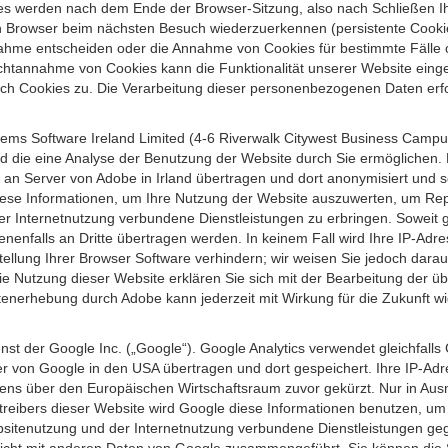
s werden nach dem Ende der Browser-Sitzung, also nach Schließen Ihr
n Browser beim nächsten Besuch wiederzuerkennen (persistente Cookies
ahme entscheiden oder die Annahme von Cookies für bestimmte Fälle o
r Nichtannahme von Cookies kann die Funktionalität unserer Website ein
h Cookies zu. Die Verarbeitung dieser personenbezogenen Daten erfolg
ems Software Ireland Limited (4-6 Riverwalk Citywest Business Campus,
d die eine Analyse der Benutzung der Website durch Sie ermöglichen. 
n an Server von Adobe in Irland übertragen und dort anonymisiert und 
iese Informationen, um Ihre Nutzung der Website auszuwerten, um Repor
Internetnutzung verbundene Dienstleistungen zu erbringen. Soweit ge
nenfalls an Dritte übertragen werden. In keinem Fall wird Ihre IP-Adr
ellung Ihrer Browser Software verhindern; wir weisen Sie jedoch darauf
ie Nutzung dieser Website erklären Sie sich mit der Bearbeitung der ü
nerhebung durch Adobe kann jederzeit mit Wirkung für die Zukunft w
st der Google Inc. („Google“). Google Analytics verwendet gleichfalls
r von Google in den USA übertragen und dort gespeichert. Ihre IP-Adr
s über den Europäischen Wirtschaftsraum zuvor gekürzt. Nur in Ausna
etreibers dieser Website wird Google diese Informationen benutzen, u
bsitenutzung und der Internetnutzung verbundene Dienstleistungen g