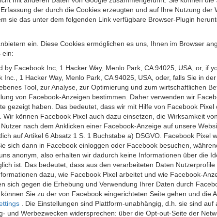
 nicht mit anderen Daten von Google zusammengeführt. Sie können die
 Erfassung der durch die Cookies erzeugten und auf Ihre Nutzung der 
m sie das unter dem folgenden Link verfügbare Browser-Plugin herunte
anbietern ein. Diese Cookies ermöglichen es uns, Ihnen im Browser ang
 ein:
ed by Facebook Inc, 1 Hacker Way, Menlo Park, CA 94025, USA, or, if y
 Inc., 1 Hacker Way, Menlo Park, CA 94025, USA, oder, falls Sie in de
riebenes Tool, zur Analyse, zur Optimierung und zum wirtschaftlichen B
ellung von Facebook-Anzeigen bestimmen. Daher verwenden wir Faceboo
te gezeigt haben. Das bedeutet, dass wir mit Hilfe von Facebook Pixe
n. Wir können Facebook Pixel auch dazu einsetzen, die Wirksamkeit vo
Nutzer nach dem Anklicken einer Facebook-Anzeige auf unsere Website
chtlich auf Artikel 6 Absatz 1 S. 1 Buchstabe a) DSGVO. Facebook Pixel
e sich dann in Facebook einloggen oder Facebook besuchen, während S
uns anonym, also erhalten wir dadurch keine Informationen über die Ide
ich ist. Das bedeutet, dass aus den verarbeiteten Daten Nutzerprofile
ormationen dazu, wie Facebook Pixel arbeitet und wie Facebook-Anzei
nen sich gegen die Erhebung und Verwendung Ihrer Daten durch Faceb
, können Sie zu der von Facebook eingerichteten Seite gehen und die 
ettings
. Die Einstellungen sind Plattform-unabhängig, d.h. sie sind a
- und Werbezwecken widersprechen: über die Opt-out-Seite der Network