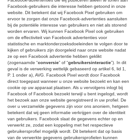
Facebook-advertenties die wij publiceren alleen te tonen aan
Facebook-gebruikers die interesse hebben getoond in onze
website. Dit betekent dat wij Facebook Pixel gebruiken om
ervoor te zorgen dat onze Facebook-advertenties aansluiten
bij de potentiële interesse van gebruikers en niet als storend
worden ervaren. Wij kunnen Facebook Pixel ook gebruiken
om de effectiviteit van Facebook advertenties voor
statistische en marktonderzoeksdoeleinden te volgen door te
kijken of gebruikers zijn doorgeleid naar onze website nadat
ze op een Facebook advertentie hebben geklikt
(zogenaamde “
conversie
” of “
gebruikersinteractie
”). In dit
geval is de verwerking wettelijk gebaseerd op artikel 6, lid 1,
P. 1 onder a), AVG. Facebook Pixel wordt door Facebook
direct toegepast wanneer u onze website bezoekt en kan een
cookie op uw apparaat plaatsen. Als u vervolgens inlogt bij
Facebook of Facebook bezoekt terwijl u bent ingelogd, wordt
het bezoek aan onze website geregistreerd in uw profiel. De
over u verzamelde gegevens zijn voor ons anoniem, hetgeen
betekent dat wij geen informatie verkrijgen over de identiteit
van gebruikers. Facebook slaat de gegevens echter op en
verwerkt ze, zodat een koppeling met het respectieve
gebruikersprofiel mogelijk wordt. Dit betekent dat op basis
van de verwerkte gegevens gebruikersprofielen kunnen