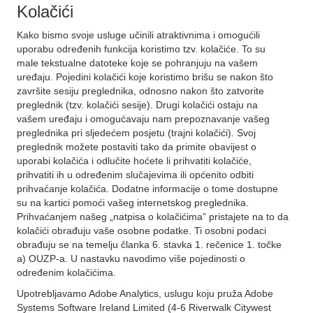
Kolačići
Kako bismo svoje usluge učinili atraktivnima i omogućili
uporabu određenih funkcija koristimo tzv. kolačiće. To su
male tekstualne datoteke koje se pohranjuju na vašem
uređaju. Pojedini kolačići koje koristimo brišu se nakon što
završite sesiju preglednika, odnosno nakon što zatvorite
preglednik (tzv. kolačići sesije). Drugi kolačići ostaju na
vašem uređaju i omogućavaju nam prepoznavanje vašeg
preglednika pri sljedećem posjetu (trajni kolačići). Svoj
preglednik možete postaviti tako da primite obavijest o
uporabi kolačića i odlučite hoćete li prihvatiti kolačiće,
prihvatiti ih u određenim slučajevima ili općenito odbiti
prihvaćanje kolačića. Dodatne informacije o tome dostupne
su na kartici pomoći vašeg internetskog preglednika.
Prihvaćanjem našeg „natpisa o kolačićima” pristajete na to da
kolačići obrađuju vaše osobne podatke. Ti osobni podaci
obrađuju se na temelju članka 6. stavka 1. rečenice 1. točke
a) OUZP-a. U nastavku navodimo više pojedinosti o
određenim kolačićima.
Upotrebljavamo Adobe Analytics, uslugu koju pruža Adobe
Systems Software Ireland Limited (4-6 Riverwalk Citywest