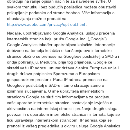
obrađuju na ranije opisan način te za navedene svrhe. U
svakom trenutku i bez budućih posljedica možete obustaviti
prikupljanje podataka od strane Adobea. Više informacija o
obustavljanju možete pronaći na
http://www.adobe.com/privacy/opt-out.html
.
Nadalje, upotrebljavamo Google Analytics, uslugu praćenja
internetskih stranica koju pruža Google Inc. („Google“).
Google Analytics također upotrebljava kolaćiće. Informacije
dobivene na temelju kolačića o korištenju ove internetske
stranice obično se prenose na Googleov poslužitelj u SAD-u i
ondje pohranjuju. Međutim, prije tog prijenosa, Google će
skratiti vašu IP adresu unutar država članica Europske unije i
drugih država potpisnica Sporazuma o Europskom
gospodarskom prostoru. Puna IP adresa prenosi se na
Googleov poslužitelj u SAD-u i tamo skraćuje samo u
iznimnim slučajevima. U ime upravitelja internetskom
stranicom Google se služi tim informacijama za procjenu
vaše uporabe internetske stranice, sastavljanje izvješća o
aktivnostima na internetskoj stranici i pružanje drugih usluga
povezanih s uporabom internetske stranice i interneta koje se
tiču upravitelja internetskom stranicom. IP adresa koja se
prenosi iz vašeg preglednika u okviru usluge Google Analytics