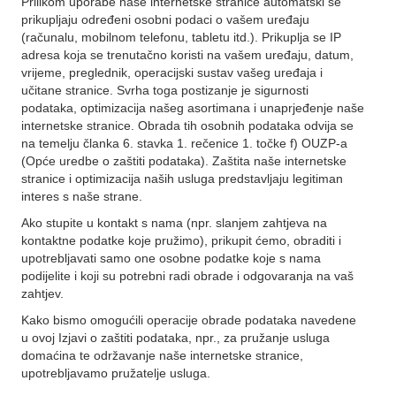
Prilikom uporabe naše internetske stranice automatski se
prikupljaju određeni osobni podaci o vašem uređaju
(računalu, mobilnom telefonu, tabletu itd.). Prikuplja se IP
adresa koja se trenutačno koristi na vašem uređaju, datum,
vrijeme, preglednik, operacijski sustav vašeg uređaja i
učitane stranice. Svrha toga postizanje je sigurnosti
podataka, optimizacija našeg asortimana i unaprjeđenje naše
internetske stranice. Obrada tih osobnih podataka odvija se
na temelju članka 6. stavka 1. rečenice 1. točke f) OUZP-a
(Opće uredbe o zaštiti podataka). Zaštita naše internetske
stranice i optimizacija naših usluga predstavljaju legitiman
interes s naše strane.
Ako stupite u kontakt s nama (npr. slanjem zahtjeva na
kontaktne podatke koje pružimo), prikupit ćemo, obraditi i
upotrebljavati samo one osobne podatke koje s nama
podijelite i koji su potrebni radi obrade i odgovaranja na vaš
zahtjev.
Kako bismo omogućili operacije obrade podataka navedene
u ovoj Izjavi o zaštiti podataka, npr., za pružanje usluga
domaćina te održavanje naše internetske stranice,
upotrebljavamo pružatelje usluga.