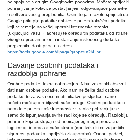
ne spaja se s drugim Googleovim podacima. Možete spriječiti
pohranjivanje kolačića postavljanjem odgovarajuće postavke
u softveru vašeg preglednika. Osim toga, možete spriječiti da
Google prikuplja podatke dobivene putem kolačića i podatke
koji se temelje na vašoj uporabi internetske stranicu
(uključujući vašu IP adresu) te obradu tih podataka od strane
Googlea preuzimanjem i instaliranjem sljedećeg dodatka
pregledniku dostupnog na adresi:
https://tools.google.com/dlpage/gaoptout?hl=hr
Davanje osobnih podataka i
razdoblja pohrane
Osobne podatke dajete dobrovoljno. Niste zakonski obvezni
dati nam osobne podatke. Ako nam ne želite dati osobne
podatke, to za vas neće imati nikakve posljedice, samo
nećete moći upotrebljavati naše usluge. Osobni podaci koje
nam date putem naše internetske stranice pohranjuju se
samo do ispunjavanja svrhe radi koje se obrađuju. Razdoblja
pohrane koja odstupaju od uobičajenog mogu proizaći iz
legitimnog interesa s naše strane (npr. kako bi se zajamčila
sigurnost podataka i spriječila zlouporaba). Osobni podaci,