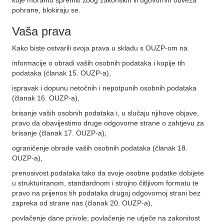
koje moramo spremiti zbog zakonskih ili ugovornih obveza
pohrane, blokiraju se.
Vaša prava
Kako biste ostvarili svoja prava u skladu s OUZP-om na
informacije o obradi vaših osobnih podataka i kopije tih
podataka (članak 15. OUZP-a),
ispravak i dopunu netočnih i nepotpunih osobnih podataka
(članak 16. OUZP-a),
brisanje vaših osobnih podataka i, u slučaju njihove objave,
pravo da obavijestimo druge odgovorne strane o zahtjevu za
brisanje (članak 17. OUZP-a),
ograničenje obrade vaših osobnih podataka (članak 18.
OUZP-a),
prenosivost podataka tako da svoje osobne podatke dobijete
u strukturiranom, standardnom i strojno čitljivom formatu te
pravo na prijenos tih podataka drugoj odgovornoj strani bez
zapreka od strane nas (članak 20. OUZP-a),
povlačenje dane privole; povlačenje ne utječe na zakonitost