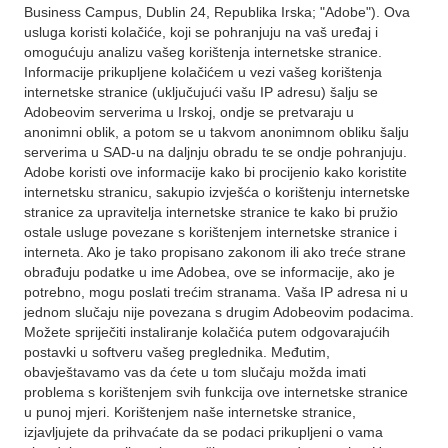
Business Campus, Dublin 24, Republika Irska; "Adobe"). Ova
usluga koristi kolačiće, koji se pohranjuju na vaš uređaj i
omogućuju analizu vašeg korištenja internetske stranice.
Informacije prikupljene kolačićem u vezi vašeg korištenja
internetske stranice (uključujući vašu IP adresu) šalju se
Adobeovim serverima u Irskoj, ondje se pretvaraju u
anonimni oblik, a potom se u takvom anonimnom obliku šalju
serverima u SAD-u na daljnju obradu te se ondje pohranjuju.
Adobe koristi ove informacije kako bi procijenio kako koristite
internetsku stranicu, sakupio izvješća o korištenju internetske
stranice za upravitelja internetske stranice te kako bi pružio
ostale usluge povezane s korištenjem internetske stranice i
interneta. Ako je tako propisano zakonom ili ako treće strane
obrađuju podatke u ime Adobea, ove se informacije, ako je
potrebno, mogu poslati trećim stranama. Vaša IP adresa ni u
jednom slučaju nije povezana s drugim Adobeovim podacima.
Možete spriječiti instaliranje kolačića putem odgovarajućih
postavki u softveru vašeg preglednika. Međutim,
obavještavamo vas da ćete u tom slučaju možda imati
problema s korištenjem svih funkcija ove internetske stranice
u punoj mjeri. Korištenjem naše internetske stranice,
izjavljujete da prihvaćate da se podaci prikupljeni o vama