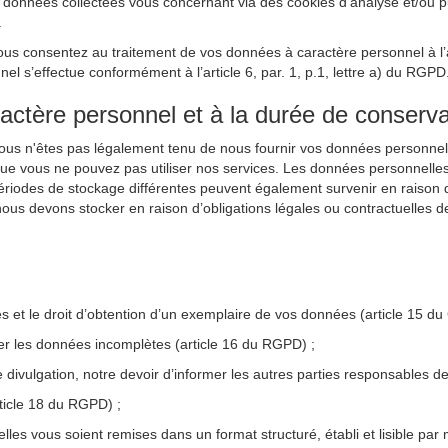
nnées collectées vous concernant via des cookies d’analyse et/ou publi
.
ous consentez au traitement de vos données à caractère personnel à l’ai
 s’effectue conformément à l’article 6, par. 1, p.1, lettre a) du RGPD
ractère personnel et à la durée de conserva
Vous n'êtes pas légalement tenu de nous fournir vos données personnel
que vous ne pouvez pas utiliser nos services. Les données personnelle
périodes de stockage différentes peuvent également survenir en raison d’
ous devons stocker en raison d’obligations légales ou contractuelles d
les et le droit d’obtention d’un exemplaire de vos données (article 15 d
ter les données incomplètes (article 16 du RGPD) ;
e divulgation, notre devoir d’informer les autres parties responsables
rticle 18 du RGPD) ;
lles vous soient remises dans un format structuré, établi et lisible par