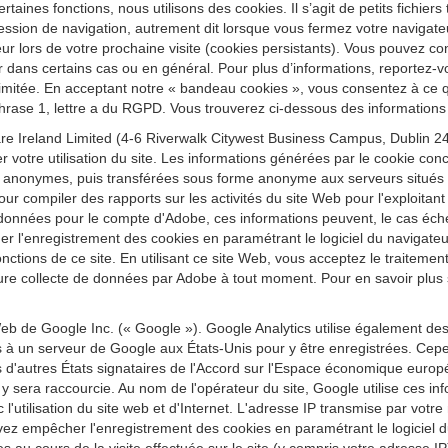
ertaines fonctions, nous utilisons des cookies. Il s’agit de petits fichier
ession de navigation, autrement dit lorsque vous fermez votre navigateu
r lors de votre prochaine visite (cookies persistants). Vous pouvez conf
r dans certains cas ou en général. Pour plus d’informations, reportez-vo
re limitée. En acceptant notre « bandeau cookies », vous consentez à ce
 phrase 1, lettre a du RGPD. Vous trouverez ci-dessous des informations 
e Ireland Limited (4-6 Riverwalk Citywest Business Campus, Dublin 24,
r votre utilisation du site. Les informations générées par le cookie conc
 anonymes, puis transférées sous forme anonyme aux serveurs situés au
our compiler des rapports sur les activités du site Web pour l'exploitant d
t ces données pour le compte d'Adobe, ces informations peuvent, le cas éc
quer l'enregistrement des cookies en paramétrant le logiciel du navig
 fonctions de ce site. En utilisant ce site Web, vous acceptez le traitem
re collecte de données par Adobe à tout moment. Pour en savoir plus sur
eb de Google Inc. (« Google »). Google Analytics utilise également de
es à un serveur de Google aux États-Unis pour y être enregistrées. Cepe
'autres États signataires de l'Accord sur l'Espace économique europ
sera raccourcie. Au nom de l'opérateur du site, Google utilise ces inform
vec l'utilisation du site web et d'Internet. L'adresse IP transmise par vo
z empêcher l'enregistrement des cookies en paramétrant le logiciel du