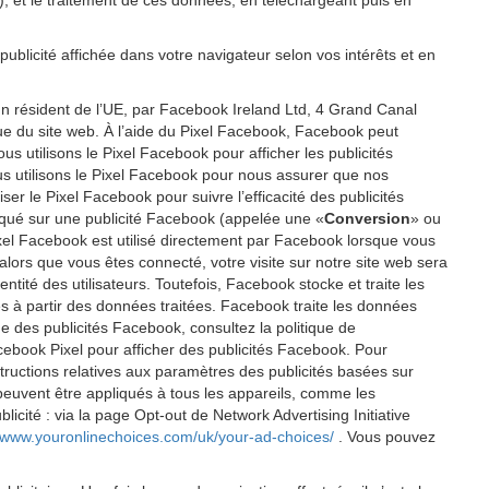
P), et le traitement de ces données, en téléchargeant puis en
publicité affichée dans votre navigateur selon vos intérêts et en
un résident de l’UE, par Facebook Ireland Ltd, 4 Grand Canal
ique du site web. À l’aide du Pixel Facebook, Facebook peut
 utilisons le Pixel Facebook pour afficher les publicités
us utilisons le Pixel Facebook pour nous assurer que nos
er le Pixel Facebook pour suivre l’efficacité des publicités
cliqué sur une publicité Facebook (appelée une «
Conversion
» ou
 Pixel Facebook est utilisé directement par Facebook lorsque vous
alors que vous êtes connecté, votre visite sur notre site web sera
tité des utilisateurs. Toutefois, Facebook stocke et traite les
éés à partir des données traitées. Facebook traite les données
e des publicités Facebook, consultez la politique de
cebook Pixel pour afficher des publicités Facebook. Pour
tructions relatives aux paramètres des publicités basées sur
 peuvent être appliqués à tous les appareils, comme les
icité : via la page Opt-out de Network Advertising Initiative
//www.youronlinechoices.com/uk/your-ad-choices/
. Vous pouvez