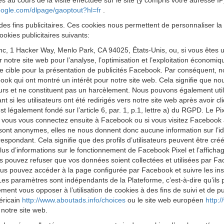
s au cours de la visite effectuée sur le site (y compris votre adresse I
google.com/dlpage/gaoptout?hl=fr
.
des fins publicitaires. Ces cookies nous permettent de personnaliser la 
okies publicitaires suivants:
 Inc, 1 Hacker Way, Menlo Park, CA 94025, États-Unis, ou, si vous êtes 
ur notre site web pour l’analyse, l’optimisation et l’exploitation économ
cible pour la présentation de publicités Facebook. Par conséquent, nous
k qui ont montré un intérêt pour notre site web. Cela signifie que no
eurs et ne constituent pas un harcèlement. Nous pouvons également utilis
 si les utilisateurs ont été redirigés vers notre site web après avoir 
est légalement fondé sur l’article 6, par. 1, p.1, lettre a) du RGPD. Le
 Si vous vous connectez ensuite à Facebook ou si vous visitez Facebook 
 sont anonymes, elles ne nous donnent donc aucune information sur l’iden
respondant. Cela signifie que des profils d’utilisateurs peuvent être cr
us d’informations sur le fonctionnement de Facebook Pixel et l’affichag
s pouvez refuser que vos données soient collectées et utilisées par Fa
us pouvez accéder à la page configurée par Facebook et suivre les ins
Les paramètres sont indépendants de la Plateforme, c’est-à-dire qu’ils
t vous opposer à l’utilisation de cookies à des fins de suivi et de publ
méricain
http://www.aboutads.info/choices
ou le site web européen
http:
 notre site web.