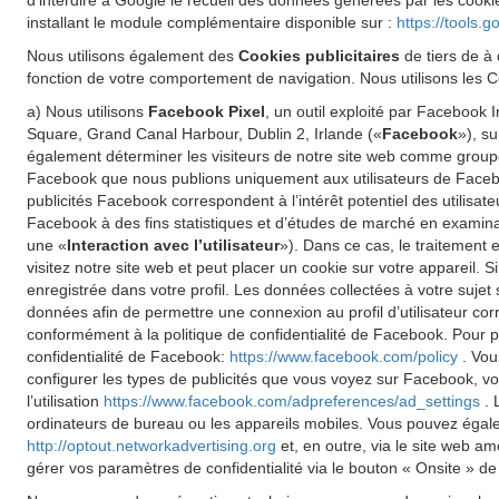
d'interdire à Google le recueil des données générées par les cookie
installant le module complémentaire disponible sur :
https://tools.
Nous utilisons également des
Cookies publicitaires
de tiers de à 
fonction de votre comportement de navigation. Nous utilisons les Co
a) Nous utilisons
Facebook Pixel
, un outil exploité par Facebook
Square, Grand Canal Harbour, Dublin 2, Irlande («
Facebook
»), s
également déterminer les visiteurs de notre site web comme groupe 
Facebook que nous publions uniquement aux utilisateurs de Faceboo
publicités Facebook correspondent à l’intérêt potentiel des utilisat
Facebook à des fins statistiques et d’études de marché en examinant
une «
Interaction avec l’utilisateur
»). Dans ce cas, le traitement 
visitez notre site web et peut placer un cookie sur votre appareil.
enregistrée dans votre profil. Les données collectées à votre sujet
données afin de permettre une connexion au profil d’utilisateur cor
conformément à la politique de confidentialité de Facebook. Pour pl
confidentialité de Facebook:
https://www.facebook.com/policy
. Vou
configurer les types de publicités que vous voyez sur Facebook, vo
l’utilisation
https://www.facebook.com/adpreferences/ad_settings
. 
ordinateurs de bureau ou les appareils mobiles. Vous pouvez égalemen
http://optout.networkadvertising.org
et, en outre, via le site web a
gérer vos paramètres de confidentialité via le bouton « Onsite » de