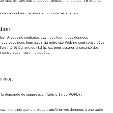
citaires. Une fois la pseudonymisation effectuée, il n’est plus
de de cookies d’analyse et publicitaires aux fins
.
tion
les. Si vous ne souhaitez pas nous fournir vos données
s que vous nous fournissez via notre site Web ne sont conservées
un intérêt légitime de H.d (p. ex. pour assurer la sécurité des
e conservation seront bloquées.
u GRPD) ;
 de la demande de suppression (article 17 du RGPD) ;
 machine, ainsi que le droit de transférer vos données à une autre