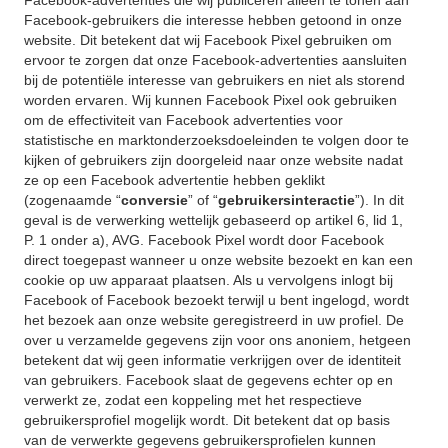
Facebook-advertenties die wij publiceren alleen te tonen aan
Facebook-gebruikers die interesse hebben getoond in onze
website. Dit betekent dat wij Facebook Pixel gebruiken om
ervoor te zorgen dat onze Facebook-advertenties aansluiten
bij de potentiële interesse van gebruikers en niet als storend
worden ervaren. Wij kunnen Facebook Pixel ook gebruiken
om de effectiviteit van Facebook advertenties voor
statistische en marktonderzoeksdoeleinden te volgen door te
kijken of gebruikers zijn doorgeleid naar onze website nadat
ze op een Facebook advertentie hebben geklikt
(zogenaamde “
conversie
” of “
gebruikersinteractie
”). In dit
geval is de verwerking wettelijk gebaseerd op artikel 6, lid 1,
P. 1 onder a), AVG. Facebook Pixel wordt door Facebook
direct toegepast wanneer u onze website bezoekt en kan een
cookie op uw apparaat plaatsen. Als u vervolgens inlogt bij
Facebook of Facebook bezoekt terwijl u bent ingelogd, wordt
het bezoek aan onze website geregistreerd in uw profiel. De
over u verzamelde gegevens zijn voor ons anoniem, hetgeen
betekent dat wij geen informatie verkrijgen over de identiteit
van gebruikers. Facebook slaat de gegevens echter op en
verwerkt ze, zodat een koppeling met het respectieve
gebruikersprofiel mogelijk wordt. Dit betekent dat op basis
van de verwerkte gegevens gebruikersprofielen kunnen