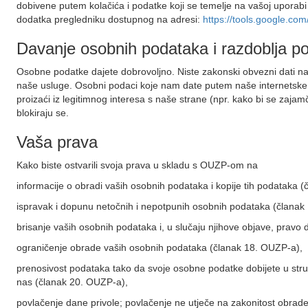
dobivene putem kolačića i podatke koji se temelje na vašoj uporabi
dodatka pregledniku dostupnog na adresi:
https://tools.google.co
Davanje osobnih podataka i razdoblja p
Osobne podatke dajete dobrovoljno. Niste zakonski obvezni dati na
naše usluge. Osobni podaci koje nam date putem naše internetske 
proizaći iz legitimnog interesa s naše strane (npr. kako bi se zaja
blokiraju se.
Vaša prava
Kako biste ostvarili svoja prava u skladu s OUZP-om na
informacije o obradi vaših osobnih podataka i kopije tih podataka 
ispravak i dopunu netočnih i nepotpunih osobnih podataka (članak
brisanje vaših osobnih podataka i, u slučaju njihove objave, pravo
ograničenje obrade vaših osobnih podataka (članak 18. OUZP-a),
prenosivost podataka tako da svoje osobne podatke dobijete u struk
nas (članak 20. OUZP-a),
povlačenje dane privole; povlačenje ne utječe na zakonitost obrade 