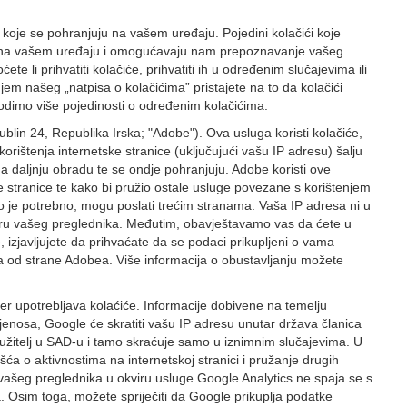
 koje se pohranjuju na vašem uređaju. Pojedini kolačići koje
staju na vašem uređaju i omogućavaju nam prepoznavanje vašeg
te li prihvatiti kolačiće, prihvatiti ih u određenim slučajevima ili
em našeg „natpisa o kolačićima” pristajete na to da kolačići
odimo više pojedinosti o određenim kolačićima.
in 24, Republika Irska; "Adobe"). Ova usluga koristi kolačiće,
orištenja internetske stranice (uključujući vašu IP adresu) šalju
 daljnju obradu te se ondje pohranjuju. Adobe koristi ove
ske stranice te kako bi pružio ostale usluge povezane s korištenjem
ko je potrebno, mogu poslati trećim stranama. Vaša IP adresa ni u
veru vašeg preglednika. Međutim, obavještavamo vas da ćete u
 izjavljujete da prihvaćate da se podaci prikupljeni o vama
a od strane Adobea. Više informacija o obustavljanju možete
er upotrebljava kolaćiće. Informacije dobivene na temelju
ijenosa, Google će skratiti vašu IP adresu unutar država članica
itelj u SAD-u i tamo skraćuje samo u iznimnim slučajevima. U
ća o aktivnostima na internetskoj stranici i pružanje drugih
 vašeg preglednika u okviru usluge Google Analytics ne spaja se s
 Osim toga, možete spriječiti da Google prikuplja podatke