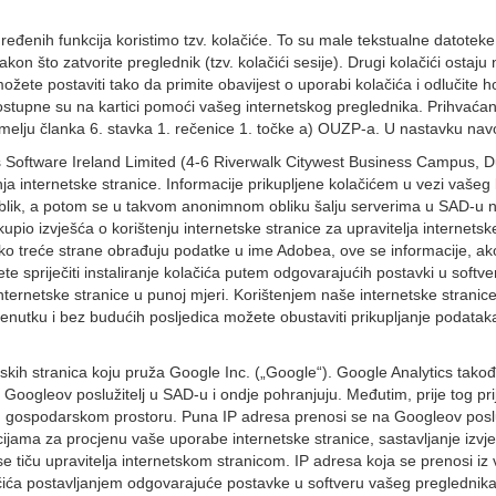
ređenih funkcija koristimo tzv. kolačiće. To su male tekstualne datoteke
nakon što zatvorite preglednik (tzv. kolačići sesije). Drugi kolačići o
žete postaviti tako da primite obavijest o uporabi kolačića i odlučite hoće
ostupne su na kartici pomoći vašeg internetskog preglednika. Prihvaćanj
elju članka 6. stavka 1. rečenice 1. točke a) OUZP-a. U nastavku nav
oftware Ireland Limited (4-6 Riverwalk Citywest Business Campus, Dubl
a internetske stranice. Informacije prikupljene kolačićem u vezi vašeg k
blik, a potom se u takvom anonimnom obliku šalju serverima u SAD-u na
akupio izvješća o korištenju internetske stranice za upravitelja internet
i ako treće strane obrađuju podatke u ime Adobea, ove se informacije, a
 spriječiti instaliranje kolačića putem odgovarajućih postavki u soft
ternetske stranice u punoj mjeri. Korištenjem naše internetske stranice,
enutku i bez budućih posljedica možete obustaviti prikupljanje podatak
skih stranica koju pruža Google Inc. („Google“). Google Analytics takođ
 Googleov poslužitelj u SAD-u i ondje pohranjuju. Međutim, prije tog pr
 gospodarskom prostoru. Puna IP adresa prenosi se na Googleov posluž
ijama za procjenu vaše uporabe internetske stranice, sastavljanje izvješ
e tiču upravitelja internetskom stranicom. IP adresa koja se prenosi iz
ića postavljanjem odgovarajuće postavke u softveru vašeg preglednika.