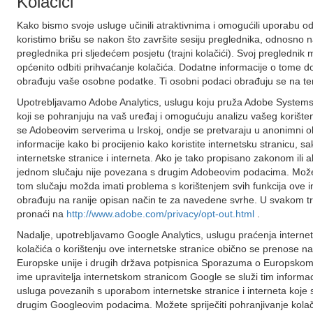
Kolačići
Kako bismo svoje usluge učinili atraktivnima i omogućili uporabu od
koristimo brišu se nakon što završite sesiju preglednika, odnosno 
preglednika pri sljedećem posjetu (trajni kolačići). Svoj preglednik mo
općenito odbiti prihvaćanje kolačića. Dodatne informacije o tome d
obrađuju vaše osobne podatke. Ti osobni podaci obrađuju se na tem
Upotrebljavamo Adobe Analytics, uslugu koju pruža Adobe Systems S
koji se pohranjuju na vaš uređaj i omogućuju analizu vašeg korištenj
se Adobeovim serverima u Irskoj, ondje se pretvaraju u anonimni o
informacije kako bi procijenio kako koristite internetsku stranicu, s
internetske stranice i interneta. Ako je tako propisano zakonom il
jednom slučaju nije povezana s drugim Adobeovim podacima. Možete
tom slučaju možda imati problema s korištenjem svih funkcija ove in
obrađuju na ranije opisan način te za navedene svrhe. U svakom tr
pronaći na
http://www.adobe.com/privacy/opt-out.html
.
Nadalje, upotrebljavamo Google Analytics, uslugu praćenja internet
kolačića o korištenju ove internetske stranice obično se prenose na
Europske unije i drugih država potpisnica Sporazuma o Europskom
ime upravitelja internetskom stranicom Google se služi tim informac
usluga povezanih s uporabom internetske stranice i interneta koje s
drugim Googleovim podacima. Možete spriječiti pohranjivanje kolač