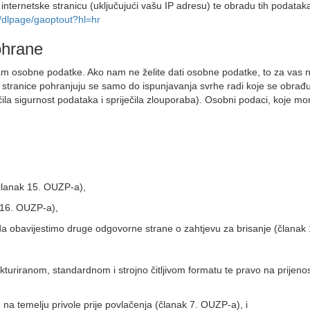
 internetske stranicu (uključujući vašu IP adresu) te obradu tih podata
m/dlpage/gaoptout?hl=hr
ohrane
m osobne podatke. Ako nam ne želite dati osobne podatke, to za vas ne
stranice pohranjuju se samo do ispunjavanja svrhe radi koje se obra
mčila sigurnost podataka i spriječila zlouporaba). Osobni podaci, koje 
(članak 15. OUZP-a),
 16. OUZP-a),
 da obavijestimo druge odgovorne strane o zahtjevu za brisanje (članak
turiranom, standardnom i strojno čitljivom formatu te pravo na prijeno
na temelju privole prije povlačenja (članak 7. OUZP-a), i