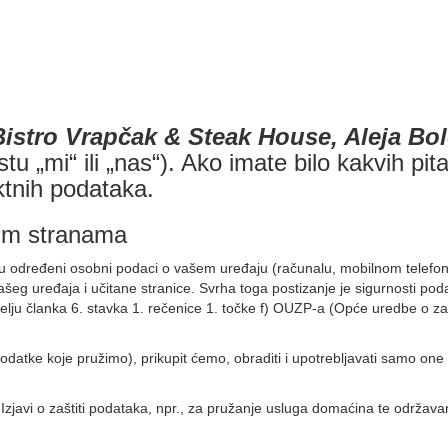
Bistro Vrapčak & Steak House, Aleja Bo
kstu „mi“ ili „nas“). Ako imate bilo kakvih p
tnih podataka.
ćim stranama
u određeni osobni podaci o vašem uređaju (računalu, mobilnom telefonu, 
ašeg uređaja i učitane stranice. Svrha toga postizanje je sigurnosti po
lju članka 6. stavka 1. rečenice 1. točke f) OUZP-a (Opće uredbe o zašti
datke koje pružimo), prikupit ćemo, obraditi i upotrebljavati samo one 
javi o zaštiti podataka, npr., za pružanje usluga domaćina te održavan