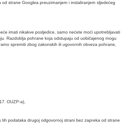
ka od strane Googlea preuzimanjem i instaliranjem sljedećeg
će imati nikakve posljedice, samo nećete moći upotrebljavati
đuju. Razdoblja pohrane koja odstupaju od uobičajenog mogu
moramo spremiti zbog zakonskih ili ugovornih obveza pohrane,
 17. OUZP-a),
s tih podataka drugoj odgovornoj strani bez zapreka od strane