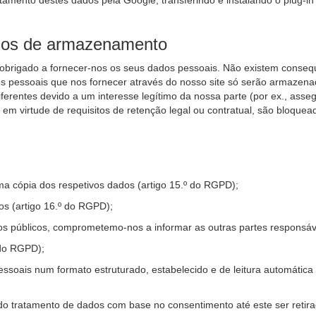
atamento destes dados pela Google, transferindo e instalando o plug-in
odos de armazenamento
 obrigado a fornecer-nos os seus dados pessoais. Não existem conseq
os pessoais que nos fornecer através do nosso site só serão armazenad
entes devido a um interesse legítimo da nossa parte (por ex., assegu
 virtude de requisitos de retenção legal ou contratual, são bloquea
ma cópia dos respetivos dados (artigo 15.º do RGPD);
tos (artigo 16.º do RGPD);
dos públicos, comprometemo-nos a informar as outras partes responsáv
 do RGPD);
ssoais num formato estruturado, estabelecido e de leitura automática e
do tratamento de dados com base no consentimento até este ser retira