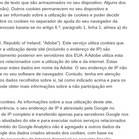
iros de texto que são armazenados no seu dispositivo. Alguns dos
ssão). Outros cookies permanecem no seu dispositivo e
ser informado sobre a utilização de cookies e poder decidir
 sobre os cookies no separador de ajuda do seu navegador da
soais baseia-se no artigo 6.º, parágrafo 1, linha 1, alínea a) do
Republic of Ireland; "Adobe"). Este serviço utiliza cookies que
a utilização deste site (incluindo o endereço de IP) são
amento posterior em servidores dos EUA. A Adobe utiliza esta
ços relacionados com a utilização do site e da internet. Estas
rocessar estes dados em nome da Adobe. O seu endereço de IP não
te no seu software de navegador. Contudo, tenha em atenção
o dos dados recolhidos sobre si, tal como indicado acima e para os
Pode obter mais informações sobre a não participação em
ookies. As informações sobre a sua utilização deste site,
erência, o seu endereço de IP é abreviado pela Google no
e IP completo é transferido apenas para servidores Google nos
s atividades do site e para executar outros serviços relacionados
o âmbito do Google Analytics não é agregado a outros dados da
ogle dos dados criados através dos cookies, com base na