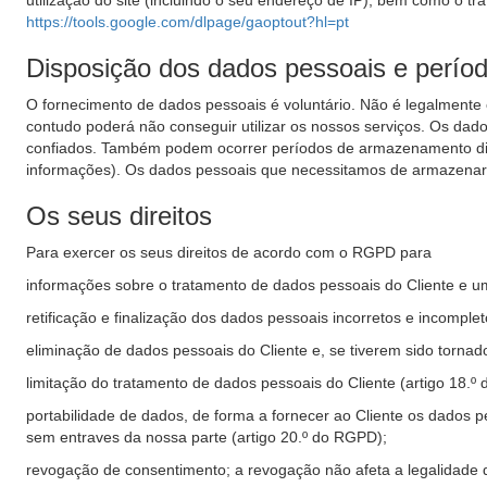
utilização do site (incluindo o seu endereço de IP), bem como o tr
https://tools.google.com/dlpage/gaoptout?hl=pt
Disposição dos dados pessoais e perí
O fornecimento de dados pessoais é voluntário. Não é legalmente
contudo poderá não conseguir utilizar os nossos serviços. Os dad
confiados. Também podem ocorrer períodos de armazenamento difer
informações). Os dados pessoais que necessitamos de armazenar em
Os seus direitos
Para exercer os seus direitos de acordo com o RGPD para
informações sobre o tratamento de dados pessoais do Cliente e u
retificação e finalização dos dados pessoais incorretos e incomple
eliminação de dados pessoais do Cliente e, se tiverem sido torna
limitação do tratamento de dados pessoais do Cliente (artigo 18.º
portabilidade de dados, de forma a fornecer ao Cliente os dados pe
sem entraves da nossa parte (artigo 20.º do RGPD);
revogação de consentimento; a revogação não afeta a legalidade 