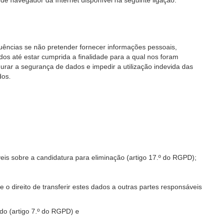
 de navegador da Internet disponível na seguinte ligação:
uências se não pretender fornecer informações pessoais,
os até estar cumprida a finalidade para a qual nos foram
rar a segurança de dados e impedir a utilização indevida das
dos.
eis sobre a candidatura para eliminação (artigo 17.º do RGPD);
 o direito de transferir estes dados a outras partes responsáveis
do (artigo 7.º do RGPD) e