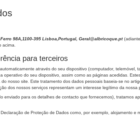
dos
 Ferro 98A,1100-395 Lisboa,Portugal, Geral@albricoque.pt
(adiant
o acima.
ência para terceiros
automaticamente através do seu dispositivo (computador, telemóvel, tab
tema operativo do seu dispositivo, assim como as páginas acedidas. Est
do nosso site. Este tratamento dos dados pessoais baseia-se no artigo
ação dos nossos serviços representam um interesse legítimo da nossa 
do enviado para os detalhes de contacto que fornecemos), tratamos 
a Declaração de Proteção de Dados como, por exemplo, alojamento e 