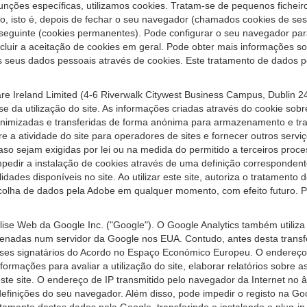
e funções específicas, utilizamos cookies. Tratam-se de pequenos fiche
o, isto é, depois de fechar o seu navegador (chamados cookies de se
guinte (cookies permanentes). Pode configurar o seu navegador para 
excluir a aceitação de cookies em geral. Pode obter mais informações
os seus dados pessoais através de cookies. Este tratamento de dados pes
 Ireland Limited (4-6 Riverwalk Citywest Business Campus, Dublin 24, 
da utilização do site. As informações criadas através do cookie sobre 
onimizadas e transferidas de forma anónima para armazenamento e trat
bre a atividade do site para operadores de sites e fornecer outros servi
, caso sejam exigidas por lei ou na medida do permitido a terceiros p
pedir a instalação de cookies através de uma definição corresponden
idades disponíveis no site. Ao utilizar este site, autoriza o tratament
recolha de dados pela Adobe em qualquer momento, com efeito futuro. 
se Web da Google Inc. ("Google"). O Google Analytics também utiliza c
zenadas num servidor da Google nos EUA. Contudo, antes desta transf
es signatários do Acordo no Espaço Económico Europeu. O endereço d
rmações para avaliar a utilização do site, elaborar relatórios sobre a
deste site. O endereço de IP transmitido pelo navegador da Internet n
efinições do seu navegador. Além disso, pode impedir o registo na Go