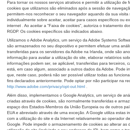
Para tornar os nossos serviços atrativos e permitir a utilização d
cookies que utilizamos são eliminados após a sessão de navegaçã
permitem-nos reconhecer o seu navegador aquando da sua visita se
individualmente sobre aceitar, aceitar para casos específicos ou 
internet . Ao aceitar a "Faixa de cookies", autoriza o tratamento d
RGDP. Os cookies específicos são indicados abaixo.
Utilizamos o Adobe Analytics, um serviço da Adobe Systems Software
são armazenados no seu dispositivo e permitem efetuar uma análise 
transferidas para os servidores da Adobe na Irlanda, onde são an
informação para avaliar a utilização do site, elaborar relatórios so
informações podem ser, se aplicável, transferidas para terceiros
está, em caso algum, associado a outros dados da Adobe. Pode im
que, neste caso, poderá não ser possível utilizar todas as funcional
fins declarados anteriormente. Pode optar por não participar na 
http://www.adobe.com/privacy/opt-out.html
.
Além disso, implementamos o Google Analytics, um serviço de análi
criadas através de cookies, são normalmente transferidas e arma
espaço dos Estados-Membros da União Europeia ou de outros país
EUA e abreviado através de uma exceção. A Google utiliza estas info
com a utilização do site e da Internet relativamente ao operador 
Google. Pode impedir o armazenamento de cookies ao alterar as d