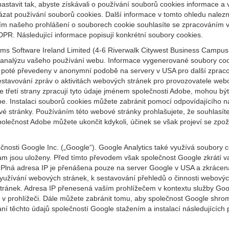
astavit tak, abyste získávali o používání souborů cookies informace a
kázat používání souborů cookies. Další informace v tomto ohledu nalez
tím našeho prohlášení o souborech cookie souhlasíte se zpracováním 
DPR. Následující informace popisují konkrétní soubory cookies.
s Software Ireland Limited (4-6 Riverwalk Citywest Business Campus, D
jí analýzu vašeho používání webu. Informace vygenerované soubory coo
poté převedeny v anonymní podobě na servery v USA pro další zpracov
tavování zpráv o aktivitách webových stránek pro provozovatele webov
že třetí strany zpracují tyto údaje jménem společnosti Adobe, mohou b
obe. Instalaci souborů cookies můžete zabránit pomocí odpovídajícího 
bové stránky. Používáním této webové stránky prohlašujete, že souhla
čnost Adobe můžete ukončit kdykoli, účinek se však projeví se zpožd
nosti Google Inc. („Google“). Google Analytics také využívá soubory 
am jsou uloženy. Před tímto převodem však společnost Google zkrátí va
Plná adresa IP je přenášena pouze na server Google v USA a zkráce
yužívání webových stránek, k sestavování přehledů o činnosti webovýc
tránek. Adresa IP přenesená vaším prohlížečem v kontextu služby Googl
 v prohlížeči. Dále můžete zabránit tomu, aby společnost Google shro
í těchto údajů společností Google stažením a instalací následujících p