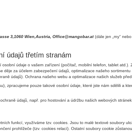
asse 3,1060 Wien,Austria, Office@mangobar.at
(dále jen „my“ nebo 
í údajů třetím stranám
osobní údaje o vašem zařízení (počítač, mobilní telefon, tablet atd.).
o se děje za účelem zabezpečení údajů, optimalizace našeho sortiment
chraně údajů). Ochrana našeho webu a optimalizace našich služeb předst
), zpracujeme pouze takové osobní údaje, které jste nám sdělili a kter
ochraně údajů, např. pro hostování a údržbu našich webových stráne
tních funkcí, využíváme tzv. cookies. Jsou to malé textové soubory ul
čení prohlížeče (tzv. cookies relací). Ostatní soubory cookie zůstanou