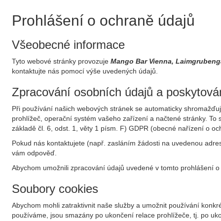
Prohlášení o ochraně údajů
Všeobecné informace
Tyto webové stránky provozuje
Mango Bar Vienna, Laimgrubeng
kontaktujte nás pomocí výše uvedených údajů.
Zpracování osobních údajů a poskytován
Při používání našich webových stránek se automaticky shromažďují 
prohlížeč, operační systém vašeho zařízení a načtené stránky. T
základě čl. 6, odst. 1, věty 1 písm. F) GDPR (obecné nařízení o o
Pokud nás kontaktujete (např. zasláním žádosti na uvedenou adresu
vám odpověď.
Abychom umožnili zpracování údajů uvedené v tomto prohlášení o 
Soubory cookies
Abychom mohli zatraktivnit naše služby a umožnit používání konkré
používáme, jsou smazány po ukončení relace prohlížeče, tj. po ukon