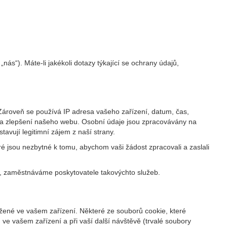
„nás“). Máte-li jakékoli dotazy týkající se ochrany údajů,
 Zároveň se používá IP adresa vašeho zařízení, datum, čas,
u a zlepšení našeho webu. Osobní údaje jsou zpracovávány na
avují legitimní zájem z naší strany.
é jsou nezbytné k tomu, abychom vaši žádost zpracovali a zaslali
k, zaměstnáváme poskytovatele takovýchto služeb.
ožené ve vašem zařízení. Některé ze souborů cookie, které
 ve vašem zařízení a při vaší další návštěvě (trvalé soubory