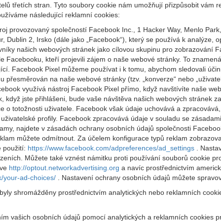
elů třetích stran. Tyto soubory cookie nám umožňují přizpůsobit vám re
užíváme následující reklamní cookies:
oj provozovaný společností Facebook Inc., 1 Hacker Way, Menlo Park
 Dublin 2, Irsko (dále jako „Facebook“), který se používá k analýze
ěvníky našich webových stránek jako cílovou skupinu pro zobrazování
le Facebooku, kteří projevili zájem o naše webové stránky. To zname
ící. Facebook Pixel můžeme používat i k tomu, abychom sledovali účin
amu přesměrován na naše webové stránky (tzv. „konverze“ nebo „uživate
book využívá nástroj Facebook Pixel přímo, když navštívíte naše webo
k, když jste přihlášeni, bude vaše návštěva našich webových stránek
 o totožnosti uživatele. Facebook však údaje uchovává a zpracovává, 
živatelské profily. Facebook zpracovává údaje v souladu se zásadami
klamy, najdete v zásadách ochrany osobních údajů společnosti Facebo
eklam můžete odmítnout. Za účelem konfigurace typů reklam zobrazov
 použití:
https://www.facebook.com/adpreferences/ad_settings
. Nastav
ízeních. Můžete také vznést námitku proti používání souborů cookie pro
ive
http://optout.networkadvertising.org
a navíc prostřednictvím ameri
k/your-ad-choices/
. Nastavení ochrany osobních údajů můžete spravova
 byly shromážděny prostřednictvím analytických nebo reklamních cooki
váním vašich osobních údajů pomocí analytických a reklamních cookies 