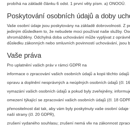
probíhá na základě článku 6 odst. 1 první věty písm. a) ONOOÚ.
Poskytování osobních údajů a doby uch
Vaše osobní údaje jsou poskytovány na základě dobrovolnosti. Z p
jediným důsledkem to, že nebudete moci používat naše služby. Osob
shromážděny. Odchylná doba uchovávání může vyplývat z oprávněnéh
důsledku zákonných nebo smluvních povinností uchovávání, jsou b
Vaše práva
Pro uplatnění vašich práv v rámci GDPR na
informace o zpracování vašich osobních údajů a kopii těchto údajů
opravu a doplnění nesprávných a neúplných osobních údajů (čl. 
vymazání vašich osobních údajů a pokud byly zveřejněny, informuj
omezení týkající se zpracování vašich osobních údajů (čl. 18 GDPR
přenositelnost dat tak, aby vám byly poskytnuty vaše osobní údaj
naší strany (čl. 20 GDPR),
zrušení vydaného souhlasu; zrušení nemá vliv na zákonnost zpra