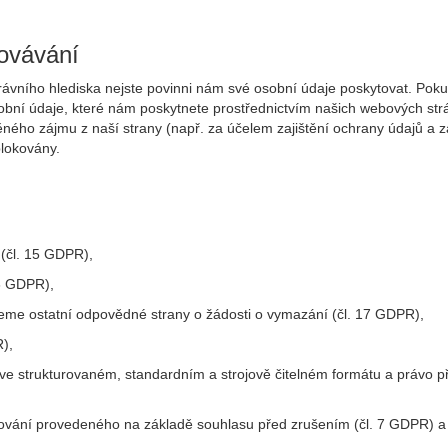
ovávání
rávního hlediska nejste povinni nám své osobní údaje poskytovat. Po
ní údaje, které nám poskytnete prostřednictvím našich webových strán
o zájmu z naší strany (např. za účelem zajištění ochrany údajů a zam
lokovány.
 (čl. 15 GDPR),
16 GDPR),
eme ostatní odpovědné strany o žádosti o vymazání (čl. 17 GDPR),
),
e ve strukturovaném, standardním a strojově čitelném formátu a právo
cování provedeného na základě souhlasu před zrušením (čl. 7 GDPR) a