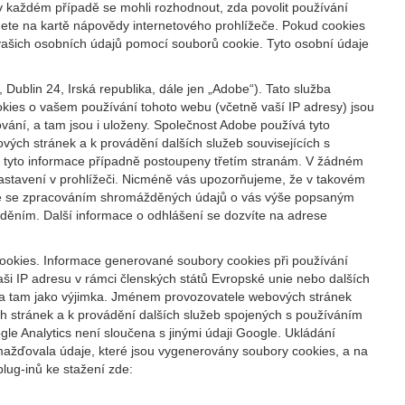
 v každém případě se mohli rozhodnout, zda povolit používání
nete na kartě nápovědy internetového prohlížeče. Pokud cookies
vašich osobních údajů pomocí souborů cookie. Tyto osobní údaje
ublin 24, Irská republika, dále jen „Adobe“). Tato služba
kies o vašem používání tohoto webu (včetně vaší IP adresy) jsou
ání, a tam jsou i uloženy. Společnost Adobe používá tyto
ých stránek a k provádění dalších služeb souvisejících s
ýt tyto informace případně postoupeny třetím stranám. V žádném
nastavení v prohlížeči. Nicméně vás upozorňujeme, že v takovém
síte se zpracováním shromážděných údajů o vás výše popsaným
ěním. Další informace o odhlášení se dozvíte na adrese
cookies. Informace generované soubory cookies při používání
ši IP adresu v rámci členských států Evropské unie nebo dalších
na tam jako výjimka. Jménem provozovatele webových stránek
h stránek a k provádění dalších služeb spojených s používáním
e Analytics není sloučena s jinými údaji Google. Ukládání
mažďovala údaje, které jsou vygenerovány soubory cookies, a na
lug-inů ke stažení zde: