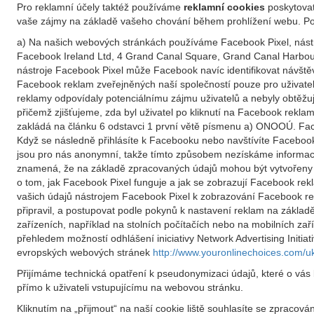
Pro reklamní účely taktéž používáme
reklamní cookies
poskytovat
vaše zájmy na základě vašeho chování během prohlížení webu. Po
a) Na našich webových stránkách používáme Facebook Pixel, nástr
Facebook Ireland Ltd, 4 Grand Canal Square, Grand Canal Harbour,
nástroje Facebook Pixel může Facebook navíc identifikovat návšt
Facebook reklam zveřejněných naší společností pouze pro uživate
reklamy odpovídaly potenciálnímu zájmu uživatelů a nebyly obtěžuj
přičemž zjišťujeme, zda byl uživatel po kliknutí na Facebook rekl
zakládá na článku 6 odstavci 1 první větě písmenu a) ONOOÚ. Face
Když se následně přihlásíte k Facebooku nebo navštívíte Faceboo
jsou pro nás anonymní, takže tímto způsobem nezískáme informace
znamená, že na základě zpracovaných údajů mohou být vytvořeny u
o tom, jak Facebook Pixel funguje a jak se zobrazují Facebook re
vašich údajů nástrojem Facebook Pixel k zobrazování Facebook r
připravil, a postupovat podle pokynů k nastavení reklam na základě
zařízeních, například na stolních počítačích nebo na mobilních zař
přehledem možností odhlášení iniciativy Network Advertising Initiat
evropských webových stránek
http://www.youronlinechoices.com/u
Přijímáme technická opatření k pseudonymizaci údajů, které o vás
přímo k uživateli vstupujícímu na webovou stránku.
Kliknutím na „přijmout“ na naší cookie liště souhlasíte se zpraco