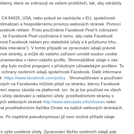
klamy, které se zobrazují ve vašem prohlížeči, tak, aby odrážely
, CA 94025, USA, nebo pokud se nacházíte v EU, společností
, optimalizaci a hospodárnému provozu webových stránek. Pomocí
 Facebook reklam. Proto používáme Facebook Pixel k zobrazení
ná, že Facebook Pixel využíváme k tomu, aby naše Facebook
nost Facebook reklam pro statistické účely a k průzkumu trhu,
lská interakce“). V tomto případě se zpracování údajů právně
vé stránky, a může do vašeho zařízení umístit soubor cookie.
 zaznamenána v rámci vašeho profilu. Shromážděné údaje o vás
aby bylo možné propojení s příslušným uživatelským profilem. To
 ochrany osobních údajů společnosti Facebook. Další informace
ok:
https://www.facebook.com/policy
. Shromažďování a používání
aných na Facebooku můžete přejít na stránku, kterou Facebook
ení nejsou závislá na platformě, tzn. že je lze používat na všech
 účely sledování a reklamní účely: prostřednictvím stránky s
ckých webových stránek
http://www.aboutads.info/choices
nebo
t prostřednictvím tlačítka Onsite na našich webových stránkách.
es. Po úspěšné pseudonymizaci již není možné přiřadit údaje
pro výše uvedené účely. Zpracování těchto osobních údajů pak