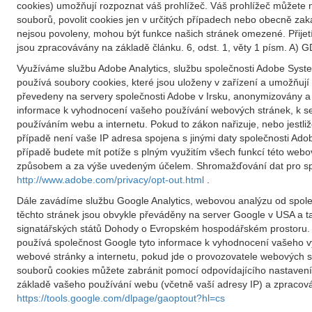
cookies) umožňují rozpoznat váš prohlížeč. Váš prohlížeč můžete n
souborů, povolit cookies jen v určitých případech nebo obecně za
nejsou povoleny, mohou být funkce našich stránek omezené. Přije
jsou zpracovávány na základě článku. 6, odst. 1, věty 1 písm. A) G
Využíváme službu Adobe Analytics, službu společnosti Adobe System
používá soubory cookies, které jsou uloženy v zařízení a umožňu
převedeny na servery společnosti Adobe v Irsku, anonymizovány a 
informace k vyhodnocení vašeho používání webových stránek, k ses
používáním webu a internetu. Pokud to zákon nařizuje, nebo jestli
případě není vaše IP adresa spojena s jinými daty společnosti Ad
případě budete mít potíže s plným využitím všech funkcí této we
způsobem a za výše uvedeným účelem. Shromažďování dat pro spole
http://www.adobe.com/privacy/opt-out.html
.
Dále zavádíme službu Google Analytics, webovou analýzu od společ
těchto stránek jsou obvykle převáděny na server Google v USA a t
signatářských států Dohody o Evropském hospodářském prostoru. 
používá společnost Google tyto informace k vyhodnocení vašeho v
webové stránky a internetu, pokud jde o provozovatele webových s
souborů cookies můžete zabránit pomocí odpovídajícího nastavení
základě vašeho používání webu (včetně vaší adresy IP) a zpracován
https://tools.google.com/dlpage/gaoptout?hl=cs