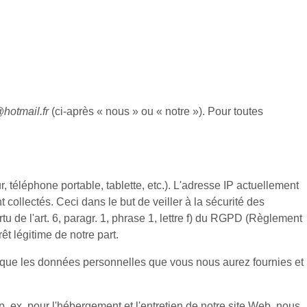
hotmail.fr
(ci-après « nous » ou « notre »). Pour toutes
, téléphone portable, tablette, etc.). L'adresse IP actuellement
t collectés. Ceci dans le but de veiller à la sécurité des
u de l'art. 6, paragr. 1, phrase 1, lettre f) du RGPD (Règlement
êt légitime de notre part.
 que les données personnelles que vous nous aurez fournies et
. ex. pour l'hébergement et l'entretien de notre site Web, nous