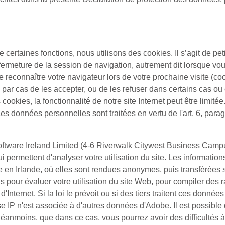
e certaines fonctions, nous utilisons des cookies. Il s’agit de peti
ermeture de la session de navigation, autrement dit lorsque vou
e reconnaître votre navigateur lors de votre prochaine visite (c
s par cas de les accepter, ou de les refuser dans certains cas ou
s cookies, la fonctionnalité de notre site Internet peut être lim
es données personnelles sont traitées en vertu de l'art. 6, para
ftware Ireland Limited (4-6 Riverwalk Citywest Business Campu
i permettent d'analyser votre utilisation du site. Les information
e en Irlande, où elles sont rendues anonymes, puis transférées
ns pour évaluer votre utilisation du site Web, pour compiler des ra
t d'Internet. Si la loi le prévoit ou si des tiers traitent ces don
se IP n'est associée à d'autres données d'Adobe. Il est possible
moins, que dans ce cas, vous pourrez avoir des difficultés à uti