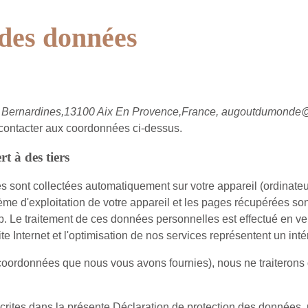
 des données
rnardines,13100 Aix En Provence,France, augoutdumonde@
 contacter aux coordonnées ci-dessus.
t à des tiers
es sont collectées automatiquement sur votre appareil (ordinateur
ystème d'exploitation de votre appareil et les pages récupérées son
. Le traitement de ces données personnelles est effectué en vert
e Internet et l'optimisation de nos services représentent un intér
 coordonnées que nous vous avons fournies), nous ne traiterons
crites dans la présente Déclaration de protection des données, p