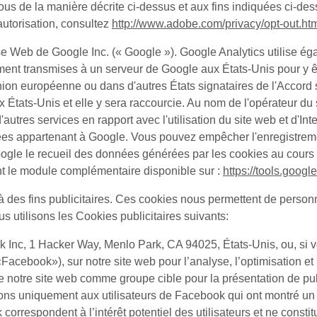
ous de la manière décrite ci-dessus et aux fins indiquées ci-de
autorisation, consultez
http://www.adobe.com/privacy/opt-out.ht
e Web de Google Inc. (« Google »). Google Analytics utilise ég
lement transmises à un serveur de Google aux États-Unis pour y ê
nion européenne ou dans d'autres États signataires de l'Accor
ats-Unis et elle y sera raccourcie. Au nom de l'opérateur du sit
ir d'autres services en rapport avec l'utilisation du site web et d'
es appartenant à Google. Vous pouvez empêcher l'enregistremen
ogle le recueil des données générées par les cookies au cours de 
ant le module complémentaire disponible sur :
https://tools.goog
à des fins publicitaires. Ces cookies nous permettent de personn
s utilisons les Cookies publicitaires suivants:
ok Inc, 1 Hacker Way, Menlo Park, CA 94025, États-Unis, ou, si v
«
Facebook
»), sur notre site web pour l’analyse, l’optimisation e
 notre site web comme groupe cible pour la présentation de pub
s uniquement aux utilisateurs de Facebook qui ont montré un int
orrespondent à l’intérêt potentiel des utilisateurs et ne const