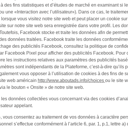
 des fins statistiques et d’études de marché en examinant si les 
ou une «
Interaction avec l’utilisateur
»). Dans ce cas, le traitement
orsque vous visitez notre site web et peut placer un cookie su
ite sur notre site web sera enregistrée dans votre profil. Les d
 Toutefois, Facebook stocke et traite les données afin de permet
tir des données traitées. Facebook traite les données conforméme
ichage des publicités Facebook, consultez la politique de confi
par Facebook Pixel pour afficher des publicités Facebook. Pour 
 les instructions relatives aux paramètres des publicités basées
amètres sont indépendants de la Plateforme, c’est-à-dire qu’ils 
lement vous opposer à l’utilisation de cookies à des fins de sui
e site web américain
http://www.aboutads.info/choices
ou le site
ia le bouton « Onsite » de notre site web.
s données collectées vous concernant via des cookies d’analys
isateur appelant.
, vous consentez au traitement de vos données à caractère perso
nel s’effectue conformément à l’article 6, par. 1, p.1, lettre a