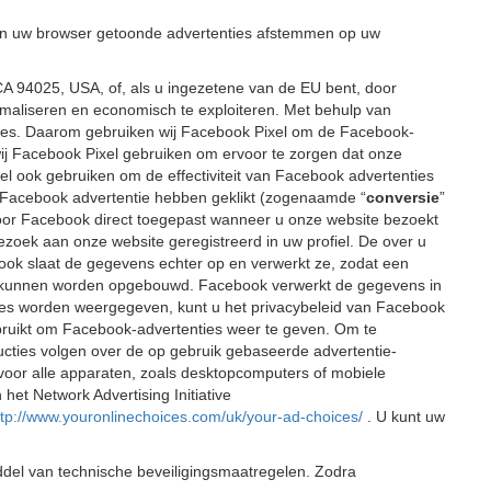
 in uw browser getoonde advertenties afstemmen op uw
CA 94025, USA, of, als u ingezetene van de EU bent, door
timaliseren en economisch te exploiteren. Met behulp van
ies. Daarom gebruiken wij Facebook Pixel om de Facebook-
wij Facebook Pixel gebruiken om ervoor te zorgen dat onze
el ook gebruiken om de effectiviteit van Facebook advertenties
en Facebook advertentie hebben geklikt (zogenaamde “
conversie
”
dt door Facebook direct toegepast wanneer u onze website bezoekt
ezoek aan onze website geregistreerd in uw profiel. De over u
book slaat de gegevens echter op en verwerkt ze, zodat een
elen kunnen worden opgebouwd. Facebook verwerkt de gegevens in
ies worden weergegeven, kunt u het privacybeleid van Facebook
bruikt om Facebook-advertenties weer te geven. Om te
ructies volgen over de op gebruik gebaseerde advertentie-
n voor alle apparaten, zoals desktopcomputers of mobiele
het Network Advertising Initiative
ttp://www.youronlinechoices.com/uk/your-ad-choices/
. U kunt uw
del van technische beveiligingsmaatregelen. Zodra