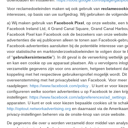
downloaden en installeren:
https://tools.google.com/dlpage/gaopto
Voor reclamedoeleinden maken wij ook gebruik van
reclamecooki
interesses, op basis van uw surfgedrag. Wij gebruiken de volgende
a) Wij maken gebruik van
Facebook Pixel
, op onze website, een 
Facebook Ireland Ltd, 4 Grand Canal Square, Grand Canal Harbour,
Facebook Pixel kan Facebook ook de bezoekers van onze website 
advertenties die wij publiceren alleen te tonen aan Facebook-gebr
Facebook-advertenties aansluiten bij de potentiële interesse van 
voor statistische en marktonderzoeksdoeleinden te volgen door te 
of “
gebruikersinteractie
”). In dit geval is de verwerking wettelij
en kan een cookie op uw apparaat plaatsen. Als u vervolgens inlogt
verzamelde gegevens zijn voor ons anoniem, hetgeen betekent dat w
koppeling met het respectieve gebruikersprofiel mogelijk wordt. 
overeenstemming met het privacybeleid van Facebook. Voor meer 
raadplegen:
https://www.facebook.com/policy
. U kunt er voor kie
configureren welke soorten advertenties u op Facebook te zien kri
instellingen:
https://www.facebook.com/adpreferences/ad_settings
apparaten. U kunt er ook voor kiezen bepaalde cookies uit te schak
http://optout.networkadvertising.org
en daarnaast via de Amerikaa
privacy-instellingen beheren via de onsite-knop van onze website.
De gegevens die over u worden verzameld door middel van analys