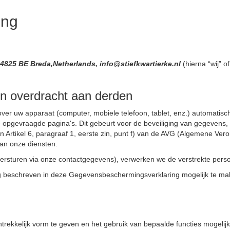
ing
,4825 BE Breda,Netherlands, info@stiefkwartierke.nl
(hierna “wij” 
n overdracht aan derden
er uw apparaat (computer, mobiele telefoon, tablet, enz.) automatis
de opgevraagde pagina's. Dit gebeurt voor de beveiliging van gegevens
Artikel 6, paragraaf 1, eerste zin, punt f) van de AVG (Algemene Ve
an onze diensten.
 versturen via onze contactgegevens), verwerken we de verstrekte pe
 beschreven in deze Gegevensbeschermingsverklaring mogelijk te mak
kkelijk vorm te geven en het gebruik van bepaalde functies mogelijk 