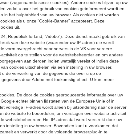
wser (zogenaamde sessie-cookies). Andere cookies blijven op uw
len zodat u over het gebruik van cookies geïnformeerd wordt en
nden in het hulptabblad van uw browser. Als cookies niet worden
 cookies als u onze “Cookie-Banner” accepteert. Deze
ookies uit.
24, Republiek Ierland; “Adobe”). Deze dienst maakt gebruik van
ruik van deze website (waaronder uw IP-adres) die wordt
de vorm overgebracht naar servers in de VS voor verdere
ctiviteit op te stellen voor de websitebeheerder en om andere
orgegeven aan derden indien wettelijk vereist of indien deze
 cookies uitschakelen via een instelling in uw browser.
rt u de verwerking van de gegevens die over u op de
an gegevens door Adobe met toekomstig effect. U kunt meer
cookies. De door de cookies geproduceerde informatie over uw
oogle echter binnen lidstaten van de Europese Unie of in
 volledige IP-adres wordt alleen bij uitzondering naar de server
 de website te beoordelen, om verslagen over website-activiteit
 de websitebeheerder. Het IP-adres dat wordt verstrekt door uw
en instelling in uw browser. Bovendien kunt u voorkomen dat
zamelt en verwerkt door de volgende browserplug-in te