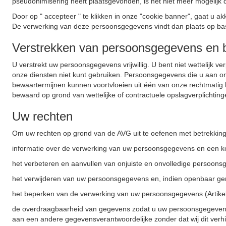
pseudonimisering heeft plaatsgevonden, is het niet meer mogelijk 
Door op " accepteer " te klikken in onze "cookie banner", gaat 
De verwerking van deze persoonsgegevens vindt dan plaats op basis
Verstrekken van persoonsgegevens en 
U verstrekt uw persoonsgegevens vrijwillig. U bent niet wettelijk 
onze diensten niet kunt gebruiken. Persoonsgegevens die u aan ons
bewaartermijnen kunnen voortvloeien uit één van onze rechtmati
bewaard op grond van wettelijke of contractuele opslagverplichtinge
Uw rechten
Om uw rechten op grond van de AVG uit te oefenen met betrekking
informatie over de verwerking van uw persoonsgegevens en een ko
het verbeteren en aanvullen van onjuiste en onvolledige persoonsg
het verwijderen van uw persoonsgegevens en, indien openbaar gem
het beperken van de verwerking van uw persoonsgegevens (Artike
de overdraagbaarheid van gegevens zodat u uw persoonsgegevens 
aan een andere gegevensverantwoordelijke zonder dat wij dit verhi