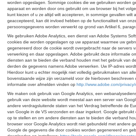
worden opgeslagen. Sommige cookies die we gebruiken worden gewi
apparaat en worden door ons gebruikt om uw browser bij het volge
kunt kiezen of u ze altijd wilt accepteren, in sommige gevallen wilt
geaccepteerd, kan dit invloed hebben op de functionaliteit van o
persoonsgegevens worden verwerkt op grond van Artikel 6, paragraa
We gebruiken Adobe Analytics, een dienst van Adobe Systems Softw
cookies die worden opgeslagen op uw apparaat waarmee uw gebrui
gegenereerd door de cookie wordt overgebracht naar de servers v
verwerking en daar opgeslagen. Adobe gebruikt deze informatie om
diensten aan te bieden die verband houden met het gebruik van de 
derden de gegevens namens Adobe verwerken. Uw IP-adres wordt no
Hierdoor kunt u echter mogelijk niet volledig gebruikmaken van al
bovenstaande wijze zijn verzameld voor de hierboven beschreven d
informatie over afmelden vinden op
http://www.adobe.com/privacy/
We maken ook gebruik van Google Analytics, een webanalysedienst
gebruik van deze website wordt meestal aan een server van Googl
andere verdragsluitende staten van het Verdrag betreffende de Eur
van Google in de VS verzonden en daar ingekort. Google gebruikt 
op te stellen en om andere diensten aan te bieden die verband hou
browser voor Google Analytics wordt niet gebundeld met andere ge
Google de gegevens die door cookies worden gegenereerd en gebas