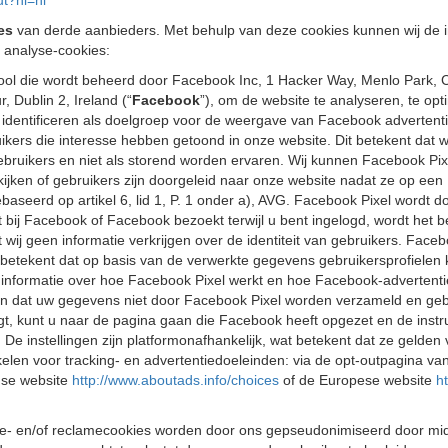
ut?hl=nl
es
van derde aanbieders. Met behulp van deze cookies kunnen wij de
 analyse-cookies:
tool die wordt beheerd door Facebook Inc, 1 Hacker Way, Menlo Park, 
 Dublin 2, Ireland (“
Facebook
”), om de website te analyseren, te op
identificeren als doelgroep voor de weergave van Facebook advertent
uikers die interesse hebben getoond in onze website. Dit betekent dat 
gebruikers en niet als storend worden ervaren. Wij kunnen Facebook Pix
kijken of gebruikers zijn doorgeleid naar onze website nadat ze op e
k gebaseerd op artikel 6, lid 1, P. 1 onder a), AVG. Facebook Pixel wor
 bij Facebook of Facebook bezoekt terwijl u bent ingelogd, wordt het b
ij geen informatie verkrijgen over de identiteit van gebruikers. Face
Dit betekent dat op basis van de verwerkte gegevens gebruikersprofi
informatie over hoe Facebook Pixel werkt en hoe Facebook-advertent
zen dat uw gegevens niet door Facebook Pixel worden verzameld en ge
jgt, kunt u naar de pagina gaan die Facebook heeft opgezet en de inst
. De instellingen zijn platformonafhankelijk, wat betekent dat ze gelde
elen voor tracking- en advertentiedoeleinden: via de opt-outpagina van 
nse website
http://www.aboutads.info/choices
of de Europese website
h
e- en/of reclamecookies worden door ons gepseudonimiseerd door mid