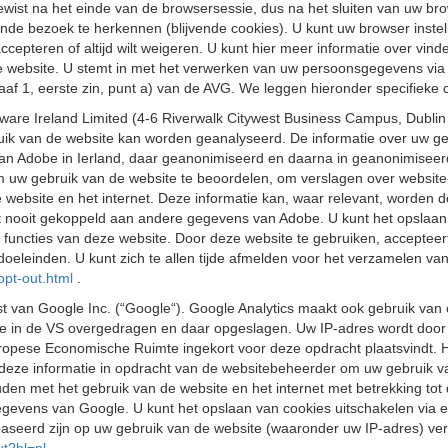
st na het einde van de browsersessie, dus na het sluiten van uw bro
nde bezoek te herkennen (blijvende cookies). U kunt uw browser instel
 accepteren of altijd wilt weigeren. U kunt hier meer informatie over vi
nze website. U stemt in met het verwerken van uw persoonsgegevens via
f 1, eerste zin, punt a) van de AVG. We leggen hieronder specifieke c
are Ireland Limited (4-6 Riverwalk Citywest Business Campus, Dublin 
k van de website kan worden geanalyseerd. De informatie over uw geb
an Adobe in Ierland, daar geanonimiseerd en daarna in geanonimiseer
 uw gebruik van de website te beoordelen, om verslagen over website-a
website en het internet. Deze informatie kan, waar relevant, worden do
oit gekoppeld aan andere gegevens van Adobe. U kunt het opslaan van
le functies van deze website. Door deze website te gebruiken, acceptee
oeleinden. U kunt zich te allen tijde afmelden voor het verzamelen v
opt-out.html
.
 van Google Inc. (“Google“). Google Analytics maakt ook gebruik van 
e in de VS overgedragen en daar opgeslagen. Uw IP-adres wordt door G
opese Economische Ruimte ingekort voor deze opdracht plaatsvindt. Het
deze informatie in opdracht van de websitebeheerder om uw gebruik van
den met het gebruik van de website en het internet met betrekking tot
gevens van Google. U kunt het opslaan van cookies uitschakelen via e
eerd zijn op uw gebruik van de website (waaronder uw IP-adres) ver