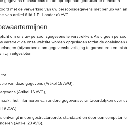
de gegevens rechtstreeks tot de oproepende gebruiker te herleiden.
u akkoord met de verwerking van uw persoonsgegevens met behulp van 
 van artikel 6 lid 1 P. 1 onder a) AVG.
bewaartermijnen
verplicht om ons uw persoonsgegevens te verstrekken. Als u geen persoo
 verstrekt via onze website worden opgeslagen totdat de doeleinden w
g belangen (bijvoorbeeld om gegevensbeveiliging te garanderen en mi
n zijn uitgesloten.
 tot
pie van deze gegevens (Artikel 15 AVG),
egevens (Artikel 16 AVG),
aakt, het informeren van andere gegevensverantwoordelijken over uw 
l 18 AVG),
ontvangt in een gestructureerde, standaard en door een computer lee
nderen (Artikel 20 AVG),