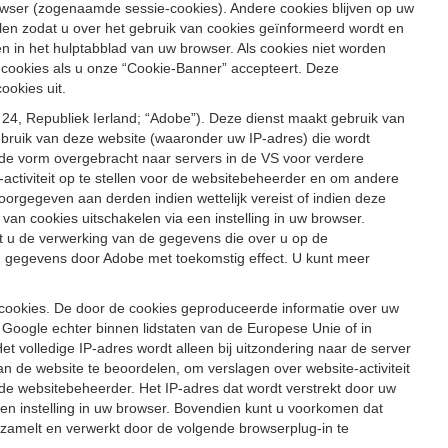
wser (zogenaamde sessie-cookies). Andere cookies blijven op uw
len zodat u over het gebruik van cookies geïnformeerd wordt en
nden in het hulptabblad van uw browser. Als cookies niet worden
 cookies als u onze “Cookie-Banner” accepteert. Deze
ookies uit.
24, Republiek Ierland; “Adobe”). Deze dienst maakt gebruik van
ruik van deze website (waaronder uw IP-adres) die wordt
de vorm overgebracht naar servers in de VS voor verdere
ctiviteit op te stellen voor de websitebeheerder en om andere
orgegeven aan derden indien wettelijk vereist of indien deze
 cookies uitschakelen via een instelling in uw browser.
rt u de verwerking van de gegevens die over u op de
an gegevens door Adobe met toekomstig effect. U kunt meer
cookies. De door de cookies geproduceerde informatie over uw
oogle echter binnen lidstaten van de Europese Unie of in
 volledige IP-adres wordt alleen bij uitzondering naar de server
 de website te beoordelen, om verslagen over website-activiteit
 de websitebeheerder. Het IP-adres dat wordt verstrekt door uw
en instelling in uw browser. Bovendien kunt u voorkomen dat
zamelt en verwerkt door de volgende browserplug-in te