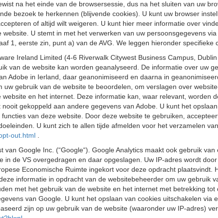
st na het einde van de browsersessie, dus na het sluiten van uw bro
nde bezoek te herkennen (blijvende cookies). U kunt uw browser instel
 accepteren of altijd wilt weigeren. U kunt hier meer informatie over vi
nze website. U stemt in met het verwerken van uw persoonsgegevens via
f 1, eerste zin, punt a) van de AVG. We leggen hieronder specifieke c
are Ireland Limited (4-6 Riverwalk Citywest Business Campus, Dublin 
k van de website kan worden geanalyseerd. De informatie over uw geb
an Adobe in Ierland, daar geanonimiseerd en daarna in geanonimiseer
 uw gebruik van de website te beoordelen, om verslagen over website-a
website en het internet. Deze informatie kan, waar relevant, worden do
oit gekoppeld aan andere gegevens van Adobe. U kunt het opslaan van
le functies van deze website. Door deze website te gebruiken, acceptee
oeleinden. U kunt zich te allen tijde afmelden voor het verzamelen v
opt-out.html
.
 van Google Inc. (“Google“). Google Analytics maakt ook gebruik van 
e in de VS overgedragen en daar opgeslagen. Uw IP-adres wordt door G
opese Economische Ruimte ingekort voor deze opdracht plaatsvindt. Het
deze informatie in opdracht van de websitebeheerder om uw gebruik van
den met het gebruik van de website en het internet met betrekking tot
gevens van Google. U kunt het opslaan van cookies uitschakelen via e
eerd zijn op uw gebruik van de website (waaronder uw IP-adres) ver