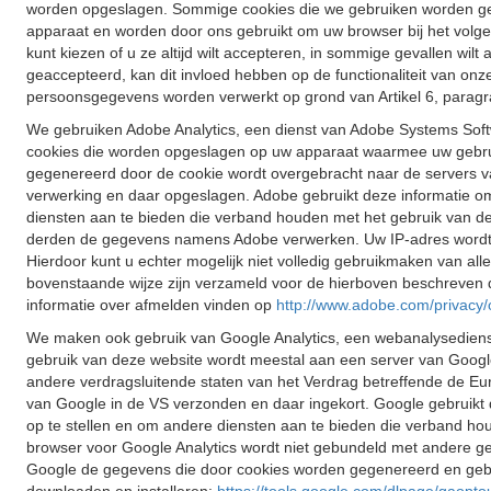
worden opgeslagen. Sommige cookies die we gebruiken worden gewi
apparaat en worden door ons gebruikt om uw browser bij het volge
kunt kiezen of u ze altijd wilt accepteren, in sommige gevallen wilt
geaccepteerd, kan dit invloed hebben op de functionaliteit van o
persoonsgegevens worden verwerkt op grond van Artikel 6, paragraa
We gebruiken Adobe Analytics, een dienst van Adobe Systems Softw
cookies die worden opgeslagen op uw apparaat waarmee uw gebrui
gegenereerd door de cookie wordt overgebracht naar de servers v
verwerking en daar opgeslagen. Adobe gebruikt deze informatie om
diensten aan te bieden die verband houden met het gebruik van de 
derden de gegevens namens Adobe verwerken. Uw IP-adres wordt no
Hierdoor kunt u echter mogelijk niet volledig gebruikmaken van al
bovenstaande wijze zijn verzameld voor de hierboven beschreven d
informatie over afmelden vinden op
http://www.adobe.com/privacy/
We maken ook gebruik van Google Analytics, een webanalysedienst
gebruik van deze website wordt meestal aan een server van Googl
andere verdragsluitende staten van het Verdrag betreffende de Eur
van Google in de VS verzonden en daar ingekort. Google gebruikt 
op te stellen en om andere diensten aan te bieden die verband hou
browser voor Google Analytics wordt niet gebundeld met andere ge
Google de gegevens die door cookies worden gegenereerd en gebas