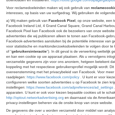
downloaden en installeren:
https://tools.google.com/dlpage/gaopto
Voor reclamedoeleinden maken wij ook gebruik van
reclamecooki
interesses, op basis van uw surfgedrag. Wij gebruiken de volgende
a) Wij maken gebruik van
Facebook Pixel
, op onze website, een 
Facebook Ireland Ltd, 4 Grand Canal Square, Grand Canal Harbour,
Facebook Pixel kan Facebook ook de bezoekers van onze website 
advertenties die wij publiceren alleen te tonen aan Facebook-gebr
Facebook-advertenties aansluiten bij de potentiële interesse van 
voor statistische en marktonderzoeksdoeleinden te volgen door te 
of “
gebruikersinteractie
”). In dit geval is de verwerking wettelij
en kan een cookie op uw apparaat plaatsen. Als u vervolgens inlogt
verzamelde gegevens zijn voor ons anoniem, hetgeen betekent dat w
koppeling met het respectieve gebruikersprofiel mogelijk wordt. 
overeenstemming met het privacybeleid van Facebook. Voor meer 
raadplegen:
https://www.facebook.com/policy
. U kunt er voor kie
configureren welke soorten advertenties u op Facebook te zien kri
instellingen:
https://www.facebook.com/adpreferences/ad_settings
apparaten. U kunt er ook voor kiezen bepaalde cookies uit te schak
http://optout.networkadvertising.org
en daarnaast via de Amerikaa
privacy-instellingen beheren via de onsite-knop van onze website.
De gegevens die over u worden verzameld door middel van analys