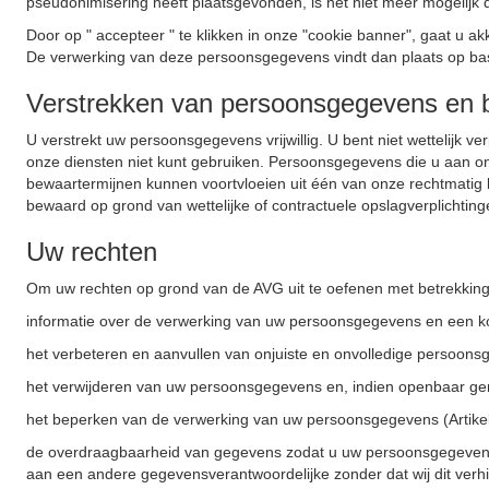
pseudonimisering heeft plaatsgevonden, is het niet meer mogelijk 
Door op " accepteer " te klikken in onze "cookie banner", gaat 
De verwerking van deze persoonsgegevens vindt dan plaats op basis
Verstrekken van persoonsgegevens en 
U verstrekt uw persoonsgegevens vrijwillig. U bent niet wettelijk 
onze diensten niet kunt gebruiken. Persoonsgegevens die u aan ons
bewaartermijnen kunnen voortvloeien uit één van onze rechtmati
bewaard op grond van wettelijke of contractuele opslagverplichtinge
Uw rechten
Om uw rechten op grond van de AVG uit te oefenen met betrekking
informatie over de verwerking van uw persoonsgegevens en een ko
het verbeteren en aanvullen van onjuiste en onvolledige persoonsg
het verwijderen van uw persoonsgegevens en, indien openbaar gem
het beperken van de verwerking van uw persoonsgegevens (Artike
de overdraagbaarheid van gegevens zodat u uw persoonsgegevens 
aan een andere gegevensverantwoordelijke zonder dat wij dit verhi