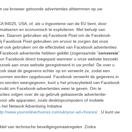
 in uw browser getoonde advertenties afstemmen op uw
CA 94025, USA, of, als u ingezetene van de EU bent, door
timaliseren en economisch te exploiteren. Met behulp van
ies. Daarom gebruiken wij Facebook Pixel om de Facebook-
wij Facebook Pixel gebruiken om ervoor te zorgen dat onze
el ook gebruiken om de effectiviteit van Facebook advertenties
en Facebook advertentie hebben geklikt (zogenaamde “
conversie
”
dt door Facebook direct toegepast wanneer u onze website bezoekt
ezoek aan onze website geregistreerd in uw profiel. De over u
book slaat de gegevens echter op en verwerkt ze, zodat een
elen kunnen worden opgebouwd. Facebook verwerkt de gegevens in
ies worden weergegeven, kunt u het privacybeleid van Facebook
bruikt om Facebook-advertenties weer te geven. Om te
ructies volgen over de op gebruik gebaseerde advertentie-
n voor alle apparaten, zoals desktopcomputers of mobiele
het Network Advertising Initiative
ttp://www.youronlinechoices.com/uk/your-ad-choices/
. U kunt uw
del van technische beveiligingsmaatregelen. Zodra