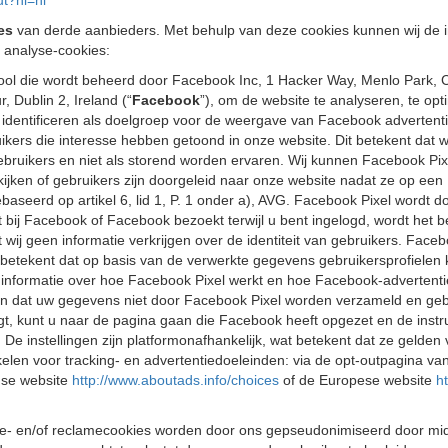
ut?hl=nl
es
van derde aanbieders. Met behulp van deze cookies kunnen wij de
 analyse-cookies:
tool die wordt beheerd door Facebook Inc, 1 Hacker Way, Menlo Park, 
 Dublin 2, Ireland (“
Facebook
”), om de website te analyseren, te op
identificeren als doelgroep voor de weergave van Facebook advertent
uikers die interesse hebben getoond in onze website. Dit betekent dat 
gebruikers en niet als storend worden ervaren. Wij kunnen Facebook Pix
kijken of gebruikers zijn doorgeleid naar onze website nadat ze op e
k gebaseerd op artikel 6, lid 1, P. 1 onder a), AVG. Facebook Pixel wor
 bij Facebook of Facebook bezoekt terwijl u bent ingelogd, wordt het b
ij geen informatie verkrijgen over de identiteit van gebruikers. Face
Dit betekent dat op basis van de verwerkte gegevens gebruikersprofi
informatie over hoe Facebook Pixel werkt en hoe Facebook-advertent
zen dat uw gegevens niet door Facebook Pixel worden verzameld en ge
jgt, kunt u naar de pagina gaan die Facebook heeft opgezet en de inst
. De instellingen zijn platformonafhankelijk, wat betekent dat ze gelde
elen voor tracking- en advertentiedoeleinden: via de opt-outpagina van 
nse website
http://www.aboutads.info/choices
of de Europese website
h
e- en/of reclamecookies worden door ons gepseudonimiseerd door mid