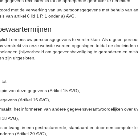
de gegevens rechtstreeks tot de oproepende gebruiker te herleiden.
u akkoord met de verwerking van uw persoonsgegevens met behulp van 
 van artikel 6 lid 1 P. 1 onder a) AVG.
bewaartermijnen
verplicht om ons uw persoonsgegevens te verstrekken. Als u geen persoo
 verstrekt via onze website worden opgeslagen totdat de doeleinden w
g belangen (bijvoorbeeld om gegevensbeveiliging te garanderen en mi
n zijn uitgesloten.
 tot
pie van deze gegevens (Artikel 15 AVG),
egevens (Artikel 16 AVG),
aakt, het informeren van andere gegevensverantwoordelijken over uw 
l 18 AVG),
ontvangt in een gestructureerde, standaard en door een computer lee
nderen (Artikel 20 AVG),