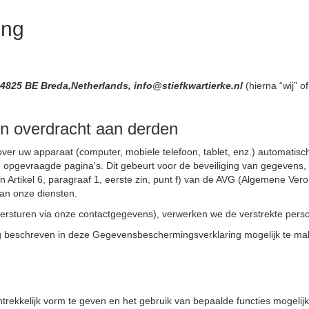
ing
,4825 BE Breda,Netherlands, info@stiefkwartierke.nl
(hierna “wij” 
n overdracht aan derden
er uw apparaat (computer, mobiele telefoon, tablet, enz.) automatis
de opgevraagde pagina's. Dit gebeurt voor de beveiliging van gegevens
Artikel 6, paragraaf 1, eerste zin, punt f) van de AVG (Algemene Ve
an onze diensten.
 versturen via onze contactgegevens), verwerken we de verstrekte pe
 beschreven in deze Gegevensbeschermingsverklaring mogelijk te mak
kkelijk vorm te geven en het gebruik van bepaalde functies mogelijk 