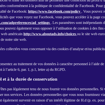
tocke et traite les données afin de permettre une connexion au profil d’ut
onnées conformément à la politique de confidentialité de Facebook. Pour
tialité de Facebook:
https://www.facebook.com/policy
. Vous pouvez re
licités que vous voyez sur Facebook, vous pouvez accéder à la page conf
.com/adpreferences/ad_settings
. Les paramètres sont indépendants de
us pouvez également vous opposer à l’utilisation de cookies à des fins 
ite web américain
http://www.aboutads.info/choices
ou le site web eur
 de notre site web.
 collectées vous concernant via des cookies d’analyse et/ou publicitair
onsentez au traitement de vos données à caractère personnel à l’aide de
à l’article 6, par. 1, p.1, lettre a) du RGPD.
l et à la durée de conservation
'êtes pas légalement tenu de nous fournir vos données personnelles. Si 
er nos services. Les données personnelles que vous nous fournissez via 
t également survenir en raison d’un intérêt légitime de H.d (p. ex. pour