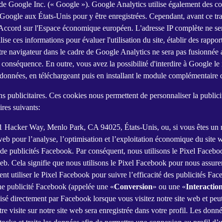
 Google Inc. (« Google »). Google Analytics utilise également des cook
Google aux États-Unis pour y être enregistrées. Cependant, avant ce tran
'Accord sur l'Espace économique européen. L'adresse IP complète ne se
se ces informations pour évaluer l'utilisation du site, établir des rapports
r votre navigateur dans le cadre de Google Analytics ne sera pas fusion
 conséquence. En outre, vous avez la possibilité d'interdire à Google le 
es données, en téléchargeant puis en installant le module complémentaire 
ins publicitaires. Ces cookies nous permettent de personnaliser la publici
res suivants:
, 1 Hacker Way, Menlo Park, CA 94025, États-Unis, ou, si vous êtes un
e web pour l’analyse, l’optimisation et l’exploitation économique du si
n de publicités Facebook. Par conséquent, nous utilisons le Pixel Face
web. Cela signifie que nous utilisons le Pixel Facebook pour nous assure
t utiliser le Pixel Facebook pour suivre l’efficacité des publicités Face
 une publicité Facebook (appelée une «
Conversion
» ou une «
Interaction
tilisé directement par Facebook lorsque vous visitez notre site web et pe
e visite sur notre site web sera enregistrée dans votre profil. Les donn