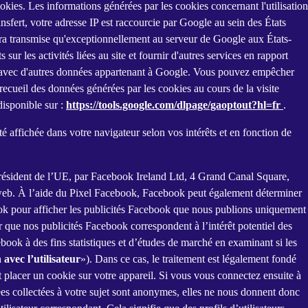
ies. Les informations générées par les cookies concernant l'utilisation
sfert, votre adresse IP est raccourcie par Google au sein des États
ra transmise qu'exceptionnellement au serveur de Google aux États-
 sur les activités liées au site et fournir d'autres services en rapport
née avec d'autres données appartenant à Google. Vous pouvez empêcher
recueil des données générées par les cookies au cours de la visite
disponible sur :
https://tools.google.com/dlpage/gaoptout?hl=fr
.
té affichée dans votre navigateur selon vos intérêts et en fonction de
 résident de l’UE, par Facebook Ireland Ltd, 4 Grand Canal Square,
te web. À l’aide du Pixel Facebook, Facebook peut également déterminer
book pour afficher les publicités Facebook que nous publions uniquement
r que nos publicités Facebook correspondent à l’intérêt potentiel des
book à des fins statistiques et d’études de marché en examinant si les
 avec l’utilisateur
»). Dans ce cas, le traitement est légalement fondé
ut placer un cookie sur votre appareil. Si vous vous connectez ensuite à
ées collectées à votre sujet sont anonymes, elles ne nous donnent donc