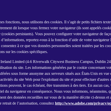
nes fonctions, nous utilisons des cookies. Il s’agit de petits fichiers tex
utrement dit lorsque vous fermez votre navigateur (ils sont appelés cooki
e (cookies persistants). Vous pouvez configurer votre navigateur de façon
s d’informations, reportez-vous à la fonction d’aide de votre navigateur I
consentez à ce que vos données personnelles soient traitées par les cooki
ns sur les cookies spécifiques.
Ireland Limited (4-6 Riverwalk Citywest Business Campus, Dublin 24, R
tilisation du site. Les informations générées par le cookie concernant vot
férées sous forme anonyme aux serveurs situés aux États-Unis en vue d'y
tivités du site Web pour l'exploitant du site et pour effectuer d'autres ser
ions peuvent, le cas échéant, être transmises à des tiers. En aucun cas, 
ciel du navigateur en conséquence. Nous vous informons, néanmoins, que 
tement des données recueillies sur vous de la manière décrite ci-dessus e
retrait de l’autorisation, consultez
http://www.adobe.com/privacy/op