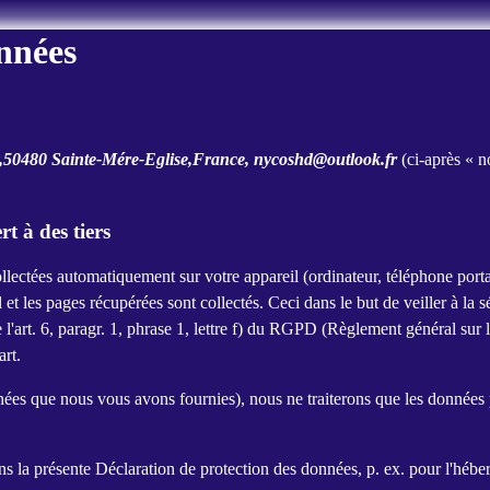
nnées
,50480 Sainte-Mére-Eglise,France, nycoshd@outlook.fr
(ci-après « n
t à des tiers
ollectées automatiquement sur votre appareil (ordinateur, téléphone portabl
l et les pages récupérées sont collectés. Ceci dans le but de veiller à la 
l'art. 6, paragr. 1, phrase 1, lettre f) du RGPD (Règlement général sur l
art.
ées que nous vous avons fournies), nous ne traiterons que les données 
ns la présente Déclaration de protection des données, p. ex. pour l'héber