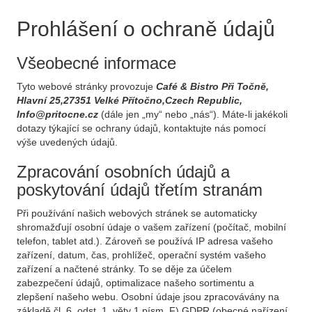
Prohlášení o ochraně údajů
Všeobecné informace
Tyto webové stránky provozuje
Café & Bistro Při Točně,
Hlavní 25,27351 Velké Přítočno,Czech Republic,
Info@pritocne.cz
(dále jen „my“ nebo „nás“). Máte-li jakékoli
dotazy týkající se ochrany údajů, kontaktujte nás pomocí
výše uvedených údajů.
Zpracování osobních údajů a
poskytování údajů třetím stranám
Při používání našich webových stránek se automaticky
shromažďují osobní údaje o vašem zařízení (počítač, mobilní
telefon, tablet atd.). Zároveň se používá IP adresa vašeho
zařízení, datum, čas, prohlížeč, operační systém vašeho
zařízení a načtené stránky. To se děje za účelem
zabezpečení údajů, optimalizace našeho sortimentu a
zlepšení našeho webu. Osobní údaje jsou zpracovávány na
základě čl. 6, odst. 1, věty 1 písm. F) GDPR (obecné nařízení