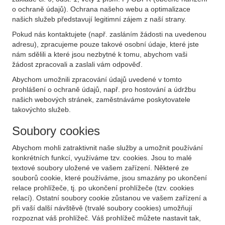
o ochraně údajů). Ochrana našeho webu a optimalizace
našich služeb představují legitimní zájem z naší strany.
Pokud nás kontaktujete (např. zasláním žádosti na uvedenou
adresu), zpracujeme pouze takové osobní údaje, které jste
nám sdělili a které jsou nezbytné k tomu, abychom vaši
žádost zpracovali a zaslali vám odpověď.
Abychom umožnili zpracování údajů uvedené v tomto
prohlášení o ochraně údajů, např. pro hostování a údržbu
našich webových stránek, zaměstnáváme poskytovatele
takovýchto služeb.
Soubory cookies
Abychom mohli zatraktivnit naše služby a umožnit používání
konkrétních funkcí, využíváme tzv. cookies. Jsou to malé
textové soubory uložené ve vašem zařízení. Některé ze
souborů cookie, které používáme, jsou smazány po ukončení
relace prohlížeče, tj. po ukončení prohlížeče (tzv. cookies
relací). Ostatní soubory cookie zůstanou ve vašem zařízení a
při vaší další návštěvě (trvalé soubory cookies) umožňují
rozpoznat váš prohlížeč. Váš prohlížeč můžete nastavit tak,