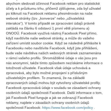
abychom sledovali účinnost Facebook reklam pro statistické
účely a k průzkumu trhu, přičemž zjišťujeme, zda byl uživatel
po kliknutí na Facebook reklamu přesměrován na naše
webové stránky (tzv. „konverze“ nebo „uživatelská
interakce“). V tomto případě se zpracování údajů právně
zakládá na článku 6 odstavci 1 první větě písmenu a)
ONOOÚ. Facebook využívá nástroj Facebook Pixel přímo,
když navštívíte naše webové stránky, a může do vašeho
zařízení umístit soubor cookie. Když se následně přihlásíte k
Facebooku nebo navštívíte Facebook, když jste přihlášeni,
bude vaše návštěva našich webových stránek zaznamenána
v rámci vašeho profilu. Shromážděné údaje o vás jsou pro
nás anonymní, takže tímto způsobem nezískáme informace o
totožnosti uživatele. Facebook však údaje uchovává a
zpracovává, aby bylo možné propojení s příslušným
uživatelským profilem. To znamená, že na základě
zpracovaných údajů mohou být vytvořeny uživatelské profily.
Facebook zpracovává údaje v souladu se zásadami ochrany
osobních údajů společnosti Facebook. Další informace o tom,
jak Facebook Pixel funguje a jak se zobrazují Facebook
reklamy, najdete v zásadách ochrany osobních údajů
společnosti Facebook:
https://www.facebook.com/policy
.