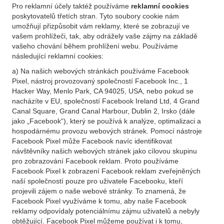
Pro reklamní účely taktéž používáme
reklamní cookies
poskytovatelů třetích stran. Tyto soubory cookie nám
umožňují přizpůsobit vám reklamy, které se zobrazují ve
vašem prohlížeči, tak, aby odrážely vaše zájmy na základě
vašeho chování během prohlížení webu. Používáme
následující reklamní cookies:
a) Na našich webových stránkách používáme Facebook
Pixel, nástroj provozovaný společností Facebook Inc., 1
Hacker Way, Menlo Park, CA 94025, USA, nebo pokud se
nacházíte v EU, společností Facebook Ireland Ltd, 4 Grand
Canal Square, Grand Canal Harbour, Dublin 2, Irsko (dále
jako „Facebook“), který se používá k analýze, optimalizaci a
hospodárnému provozu webových stránek. Pomocí nástroje
Facebook Pixel může Facebook navíc identifikovat
návštěvníky našich webových stránek jako cílovou skupinu
pro zobrazování Facebook reklam. Proto používáme
Facebook Pixel k zobrazení Facebook reklam zveřejněných
naší společností pouze pro uživatele Facebooku, kteří
projevili zájem o naše webové stránky. To znamená, že
Facebook Pixel využíváme k tomu, aby naše Facebook
reklamy odpovídaly potenciálnímu zájmu uživatelů a nebyly
obtěžující. Facebook Pixel můžeme používat i k tomu,