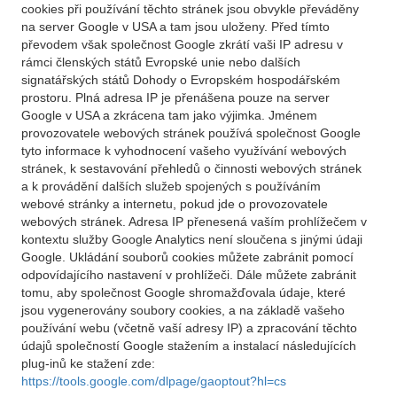
cookies při používání těchto stránek jsou obvykle převáděny
na server Google v USA a tam jsou uloženy. Před tímto
převodem však společnost Google zkrátí vaši IP adresu v
rámci členských států Evropské unie nebo dalších
signatářských států Dohody o Evropském hospodářském
prostoru. Plná adresa IP je přenášena pouze na server
Google v USA a zkrácena tam jako výjimka. Jménem
provozovatele webových stránek používá společnost Google
tyto informace k vyhodnocení vašeho využívání webových
stránek, k sestavování přehledů o činnosti webových stránek
a k provádění dalších služeb spojených s používáním
webové stránky a internetu, pokud jde o provozovatele
webových stránek. Adresa IP přenesená vaším prohlížečem v
kontextu služby Google Analytics není sloučena s jinými údaji
Google. Ukládání souborů cookies můžete zabránit pomocí
odpovídajícího nastavení v prohlížeči. Dále můžete zabránit
tomu, aby společnost Google shromažďovala údaje, které
jsou vygenerovány soubory cookies, a na základě vašeho
používání webu (včetně vaší adresy IP) a zpracování těchto
údajů společností Google stažením a instalací následujících
plug-inů ke stažení zde:
https://tools.google.com/dlpage/gaoptout?hl=cs