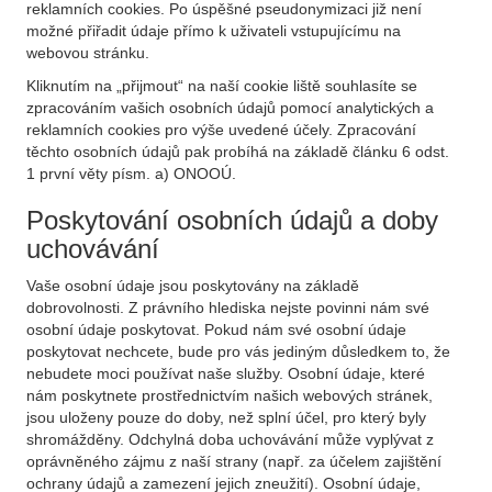
reklamních cookies. Po úspěšné pseudonymizaci již není
možné přiřadit údaje přímo k uživateli vstupujícímu na
webovou stránku.
Kliknutím na „přijmout“ na naší cookie liště souhlasíte se
zpracováním vašich osobních údajů pomocí analytických a
reklamních cookies pro výše uvedené účely. Zpracování
těchto osobních údajů pak probíhá na základě článku 6 odst.
1 první věty písm. a) ONOOÚ.
Poskytování osobních údajů a doby
uchovávání
Vaše osobní údaje jsou poskytovány na základě
dobrovolnosti. Z právního hlediska nejste povinni nám své
osobní údaje poskytovat. Pokud nám své osobní údaje
poskytovat nechcete, bude pro vás jediným důsledkem to, že
nebudete moci používat naše služby. Osobní údaje, které
nám poskytnete prostřednictvím našich webových stránek,
jsou uloženy pouze do doby, než splní účel, pro který byly
shromážděny. Odchylná doba uchovávání může vyplývat z
oprávněného zájmu z naší strany (např. za účelem zajištění
ochrany údajů a zamezení jejich zneužití). Osobní údaje,