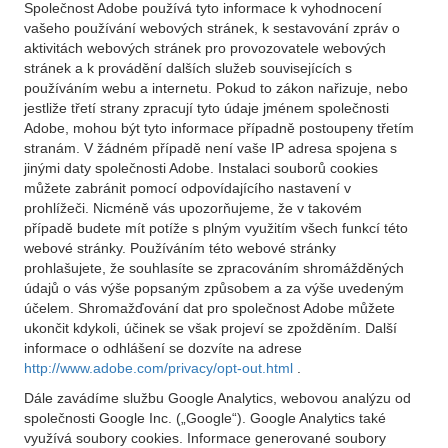
Společnost Adobe používá tyto informace k vyhodnocení
vašeho používání webových stránek, k sestavování zpráv o
aktivitách webových stránek pro provozovatele webových
stránek a k provádění dalších služeb souvisejících s
používáním webu a internetu. Pokud to zákon nařizuje, nebo
jestliže třetí strany zpracují tyto údaje jménem společnosti
Adobe, mohou být tyto informace případně postoupeny třetím
stranám. V žádném případě není vaše IP adresa spojena s
jinými daty společnosti Adobe. Instalaci souborů cookies
můžete zabránit pomocí odpovídajícího nastavení v
prohlížeči. Nicméně vás upozorňujeme, že v takovém
případě budete mít potíže s plným využitím všech funkcí této
webové stránky. Používáním této webové stránky
prohlašujete, že souhlasíte se zpracováním shromážděných
údajů o vás výše popsaným způsobem a za výše uvedeným
účelem. Shromažďování dat pro společnost Adobe můžete
ukončit kdykoli, účinek se však projeví se zpožděním. Další
informace o odhlášení se dozvíte na adrese
http://www.adobe.com/privacy/opt-out.html
.
Dále zavádíme službu Google Analytics, webovou analýzu od
společnosti Google Inc. („Google“). Google Analytics také
využívá soubory cookies. Informace generované soubory