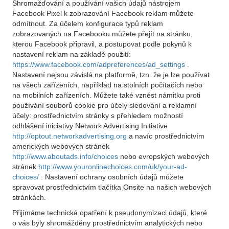
Shromažďování a používání vašich údajů nástrojem
Facebook Pixel k zobrazování Facebook reklam můžete
odmítnout. Za účelem konfigurace typů reklam
zobrazovaných na Facebooku můžete přejít na stránku,
kterou Facebook připravil, a postupovat podle pokynů k
nastavení reklam na základě použití:
https://www.facebook.com/adpreferences/ad_settings
.
Nastavení nejsou závislá na platformě, tzn. že je lze používat
na všech zařízeních, například na stolních počítačích nebo
na mobilních zařízeních. Můžete také vznést námitku proti
používání souborů cookie pro účely sledování a reklamní
účely: prostřednictvím stránky s přehledem možností
odhlášení iniciativy Network Advertising Initiative
http://optout.networkadvertising.org
a navíc prostřednictvím
amerických webových stránek
http://www.aboutads.info/choices
nebo evropských webových
stránek
http://www.youronlinechoices.com/uk/your-ad-
choices/
. Nastavení ochrany osobních údajů můžete
spravovat prostřednictvím tlačítka Onsite na našich webových
stránkách.
Přijímáme technická opatření k pseudonymizaci údajů, které
o vás byly shromážděny prostřednictvím analytických nebo