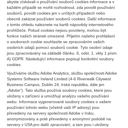
abyste získávali o používání souborů cookies informace a v
každém případě se mohli rozhodnout, zda povolit používání
souborů, povolit cookies jen v určitých případech nebo
obecně zakázat používání souborů cookies. Další informace
v tomto ohledu naleznete na kartě nápovědy internetového
prohlížeče. Pokud cookies nejsou povoleny, mohou být
funkce našich stránek omezené. Přijetím našeho prohlášení
o souborech cookie souhlasíte se zpracováním vašich
osobních údajů pomocí souborů cookie. Tyto osobní údaje
jsou zpracovávány na základě článku. 6, odst. 1, věty 1 písm.
A) GDPR. Následující informace popisují konkrétní soubory
cookies.
Využíváme službu Adobe Analytics, službu společnosti Adobe
Systems Software Ireland Limited (4-6 Riverwalk Citywest
Business Campus, Dublin 24, Irská republika, dále jen
„Adobe“). Tato služba používá soubory cookies, které jsou
uloženy v zařízení a umožňují analýzu vašeho používání
webu. Informace vygenerované soubory cookies o vašem
používání tohoto webu (včetně vaší IP adresy) jsou
převedeny na servery společnosti Adobe v Irsku,
anonymizovány a poté převedeny v anonymní podobě na
servery v USA pro další zpracování, a tam jsou i uloženy.