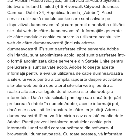
3.2 Folosim Adobe Analytics, un serviciu al Adobe Systems
Software Ireland Limited (4-6 Riverwalk Citywest Business
Campus, Dublin 24, Republica Irlanda; „Adobe”). Acest
serviciu utilizează module cookie care sunt salvate pe
dispozitivul dumneavoastră și care permit o analiză a utilizării
site-ului web de către dumneavoastră. Informațiile generate
de către modulele cookie cu privire la utilizarea acestui site
web de către dumneavoastră (inclusiv adresa
dumneavoastră IP) sunt transferate către serverele Adobe
din Irlanda, sunt anonimizate acolo, apoi sunt transferate într-
o formă anonimizată către serverele din Statele Unite pentru
prelucrare și sunt salvate acolo. Adobe folosește aceste
informații pentru a evalua utilizarea de către dumneavoastră
a site-ului web, pentru a compila rapoarte despre activitatea
site-ului web pentru operatorul site-ului web și pentru a
realiza alte servicii legate de utilizarea site-ului web și a
internetului. Dacă este solicitat prin lege sau dacă terțe părți
prelucrează datele în numele Adobe, aceste informații pot,
dacă este cazul, să fie transferate către terțe părți. Adresa
dumneavoastră IP nu va fi în niciun caz corelată cu alte date
Adobe. Puteți preveni instalarea modulelor cookie prin
intermediul unei setări corespunzătoare din software-ul
browserului dumneavoastră. Cu toate acestea, vă informăm