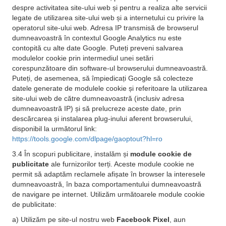
despre activitatea site-ului web și pentru a realiza alte servicii
legate de utilizarea site-ului web și a internetului cu privire la
operatorul site-ului web. Adresa IP transmisă de browserul
dumneavoastră în contextul Google Analytics nu este
contopită cu alte date Google. Puteți preveni salvarea
modulelor cookie prin intermediul unei setări
corespunzătoare din software-ul browserului dumneavoastră.
Puteți, de asemenea, să împiedicați Google să colecteze
datele generate de modulele cookie și referitoare la utilizarea
site-ului web de către dumneavoastră (inclusiv adresa
dumneavoastră IP) și să prelucreze aceste date, prin
descărcarea și instalarea plug-inului aferent browserului,
disponibil la următorul link:
https://tools.google.com/dlpage/gaoptout?hl=ro
3.4 În scopuri publicitare, instalăm și
module cookie de
publicitate
ale furnizorilor terți. Aceste module cookie ne
permit să adaptăm reclamele afișate în browser la interesele
dumneavoastră, în baza comportamentului dumneavoastră
de navigare pe internet. Utilizăm următoarele module cookie
de publicitate:
a) Utilizăm pe site-ul nostru web
Facebook Pixel
, aun