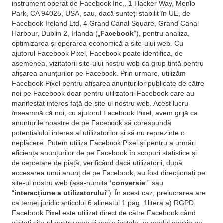
instrument operat de Facebook Inc., 1 Hacker Way, Menlo
Park, CA 94025, USA, sau, dacă sunteți stabilit în UE, de
Facebook Ireland Ltd, 4 Grand Canal Square, Grand Canal
Harbour, Dublin 2, Irlanda („
Facebook
”), pentru analiza,
optimizarea și operarea economică a site-ului web. Cu
ajutorul Facebook Pixel, Facebook poate identifica, de
asemenea, vizitatorii site-ului nostru web ca grup țintă pentru
afișarea anunțurilor pe Facebook. Prin urmare, utilizăm
Facebook Pixel pentru afișarea anunțurilor publicate de către
noi pe Facebook doar pentru utilizatorii Facebook care au
manifestat interes față de site-ul nostru web. Acest lucru
înseamnă că noi, cu ajutorul Facebook Pixel, avem grijă ca
anunțurile noastre de pe Facebook să corespundă
potențialului interes al utilizatorilor și să nu reprezinte o
neplăcere. Putem utiliza Facebook Pixel și pentru a urmări
eficiența anunțurilor de pe Facebook în scopuri statistice și
de cercetare de piață, verificând dacă utilizatorii, după
accesarea unui anunț de pe Facebook, au fost direcționați pe
site-ul nostru web (așa-numita “
conversie
” sau
“
interacțiune a utilizatorului
”). În acest caz, prelucrarea are
ca temei juridic articolul 6 alineatul 1 pag. 1litera a) RGPD.
Facebook Pixel este utilizat direct de către Facebook când
vizitați site-ul nostru web și poate instala un modul cookie pe