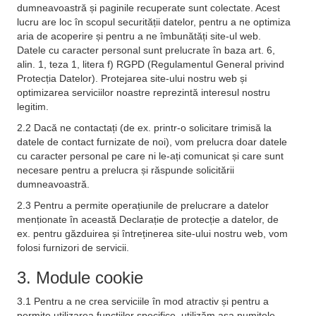
dumneavoastră și paginile recuperate sunt colectate. Acest
lucru are loc în scopul securității datelor, pentru a ne optimiza
aria de acoperire și pentru a ne îmbunătăți site-ul web.
Datele cu caracter personal sunt prelucrate în baza art. 6,
alin. 1, teza 1, litera f) RGPD (Regulamentul General privind
Protecția Datelor). Protejarea site-ului nostru web și
optimizarea serviciilor noastre reprezintă interesul nostru
legitim.
2.2 Dacă ne contactați (de ex. printr-o solicitare trimisă la
datele de contact furnizate de noi), vom prelucra doar datele
cu caracter personal pe care ni le-ați comunicat și care sunt
necesare pentru a prelucra și răspunde solicitării
dumneavoastră.
2.3 Pentru a permite operațiunile de prelucrare a datelor
menționate în această Declarație de protecție a datelor, de
ex. pentru găzduirea și întreținerea site-ului nostru web, vom
folosi furnizori de servicii.
3. Module cookie
3.1 Pentru a ne crea serviciile în mod atractiv și pentru a
permite utilizarea funcțiilor specifice, utilizăm așa numitele