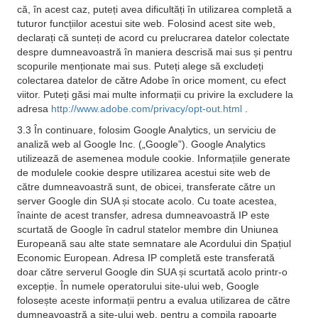
că, în acest caz, puteți avea dificultăți în utilizarea completă a
tuturor funcțiilor acestui site web. Folosind acest site web,
declarați că sunteți de acord cu prelucrarea datelor colectate
despre dumneavoastră în maniera descrisă mai sus și pentru
scopurile menționate mai sus. Puteți alege să excludeți
colectarea datelor de către Adobe în orice moment, cu efect
viitor. Puteți găsi mai multe informații cu privire la excludere la
adresa
http://www.adobe.com/privacy/opt-out.html
.
3.3 În continuare, folosim Google Analytics, un serviciu de
analiză web al Google Inc. („Google”). Google Analytics
utilizează de asemenea module cookie. Informațiile generate
de modulele cookie despre utilizarea acestui site web de
către dumneavoastră sunt, de obicei, transferate către un
server Google din SUA și stocate acolo. Cu toate acestea,
înainte de acest transfer, adresa dumneavoastră IP este
scurtată de Google în cadrul statelor membre din Uniunea
Europeană sau alte state semnatare ale Acordului din Spațiul
Economic European. Adresa IP completă este transferată
doar către serverul Google din SUA și scurtată acolo printr-o
excepție. În numele operatorului site-ului web, Google
folosește aceste informații pentru a evalua utilizarea de către
dumneavoastră a site-ului web, pentru a compila rapoarte