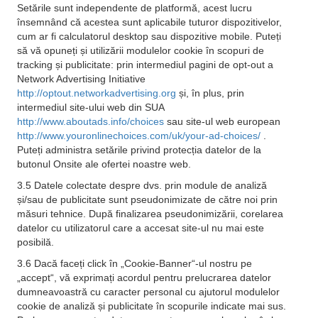
Setările sunt independente de platformă, acest lucru
însemnând că acestea sunt aplicabile tuturor dispozitivelor,
cum ar fi calculatorul desktop sau dispozitive mobile. Puteți
să vă opuneți și utilizării modulelor cookie în scopuri de
tracking și publicitate: prin intermediul pagini de opt-out a
Network Advertising Initiative
http://optout.networkadvertising.org
și, în plus, prin
intermediul site-ului web din SUA
http://www.aboutads.info/choices
sau site-ul web european
http://www.youronlinechoices.com/uk/your-ad-choices/
.
Puteți administra setările privind protecția datelor de la
butonul Onsite ale ofertei noastre web.
3.5 Datele colectate despre dvs. prin module de analiză
și/sau de publicitate sunt pseudonimizate de către noi prin
măsuri tehnice. După finalizarea pseudonimizării, corelarea
datelor cu utilizatorul care a accesat site-ul nu mai este
posibilă.
3.6 Dacă faceți click în „Cookie-Banner“-ul nostru pe
„accept“, vă exprimați acordul pentru prelucrarea datelor
dumneavoastră cu caracter personal cu ajutorul modulelor
cookie de analiză și publicitate în scopurile indicate mai sus.