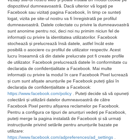
dispozitivul dumneavoastră. Dacă ulterior vă logați pe
Facebook sau vizitați pagina Facebook, în timp ce sunteți
logat, vizita pe site-ul nostru va fi înregistrată pe profilul
dumneavoastră. Datele colectate cu privire la dumneavoastră
sunt anonime pentru noi, deci noi nu primim niciun fel de
informații cu privire la identitatea utilizatorilor. Facebook
stochează și prelucrează însă datele, astfel încât este
posibilă o asociere cu profilul de utilizator respectiv. Acest
lucru înseamnă că din datele prelucrate pot fi create profile
de utilizator. Facebook prelucrează datele în conformitate cu
declarația de confidențialitate a Facebook. Mai multe
informații cu privire la modul în care Facebook Pixel lucrează
și cum sunt afișate anunțurile pe Facebook puteți găsi în
declarația de confidențialitate a Facebook:
https://www.facebook.com/policy
. Puteți decide să vă opuneți
colectării și utilizării datelor dumneavoastră de către
Facebook Pixel pentru afișarea reclamelor pe Facebook.
Pentru a configura ce tipuri de anunțuri vedeți pe Facebook,
puteți merge la pagina instalată de Facebook și să urmați
instrucțiunile privind setările pentru anunțurile bazate pe
utilizare:
https://www.facebook.com/adpreferences/ad_settings
.