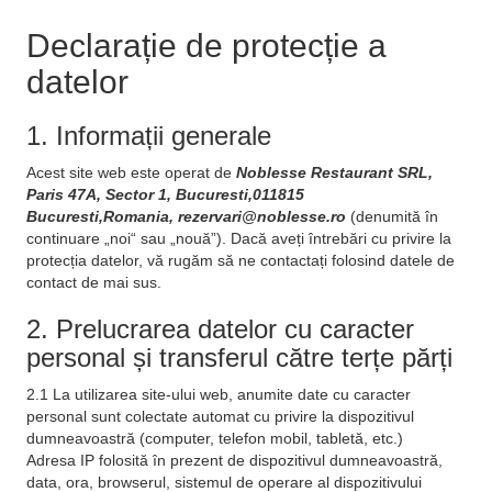
Declarație de protecție a
datelor
1. Informații generale
Acest site web este operat de
Noblesse Restaurant SRL,
Paris 47A, Sector 1, Bucuresti,011815
Bucuresti,Romania, rezervari@noblesse.ro
(denumită în
continuare „noi“ sau „nouă”). Dacă aveți întrebări cu privire la
protecția datelor, vă rugăm să ne contactați folosind datele de
contact de mai sus.
2. Prelucrarea datelor cu caracter
personal și transferul către terțe părți
2.1 La utilizarea site-ului web, anumite date cu caracter
personal sunt colectate automat cu privire la dispozitivul
dumneavoastră (computer, telefon mobil, tabletă, etc.)
Adresa IP folosită în prezent de dispozitivul dumneavoastră,
data, ora, browserul, sistemul de operare al dispozitivului