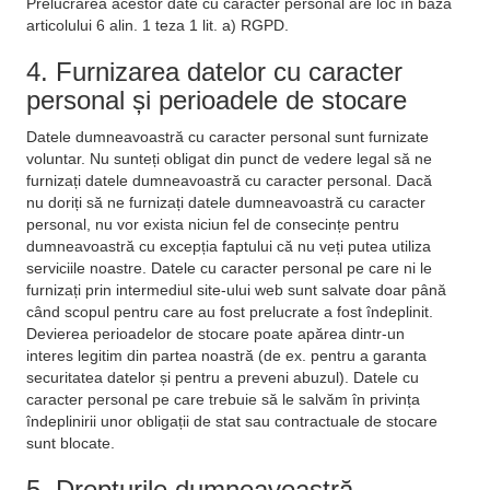
Prelucrarea acestor date cu caracter personal are loc în baza
articolului 6 alin. 1 teza 1 lit. a) RGPD.
4. Furnizarea datelor cu caracter
personal și perioadele de stocare
Datele dumneavoastră cu caracter personal sunt furnizate
voluntar. Nu sunteți obligat din punct de vedere legal să ne
furnizați datele dumneavoastră cu caracter personal. Dacă
nu doriți să ne furnizați datele dumneavoastră cu caracter
personal, nu vor exista niciun fel de consecințe pentru
dumneavoastră cu excepția faptului că nu veți putea utiliza
serviciile noastre. Datele cu caracter personal pe care ni le
furnizați prin intermediul site-ului web sunt salvate doar până
când scopul pentru care au fost prelucrate a fost îndeplinit.
Devierea perioadelor de stocare poate apărea dintr-un
interes legitim din partea noastră (de ex. pentru a garanta
securitatea datelor și pentru a preveni abuzul). Datele cu
caracter personal pe care trebuie să le salvăm în privința
îndeplinirii unor obligații de stat sau contractuale de stocare
sunt blocate.
5. Drepturile dumneavoastră