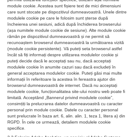
module cookie. Acestea sunt fișiere text de mici dimensiuni
care sunt stocate pe dispozitivul dumneavoastră. Unele dintre
modulele cookie pe care le folosim sunt șterse după
încheierea unei sesiuni, adică după închiderea browserului
(așa numitele module cookie de sesiune). Alte module cookie
rămân pe dispozitivul dumneavoastră și ne permit să
recunoaștem browserul dumneavoastră la următoarea vizită
(module cookie persistente). Vă puteți seta browserul astfel
încât să fiți informați despre utilizarea modulelor cookie și
puteți decide dacă le acceptați sau nu, dacă acceptați
modulele cookie în anumite cazuri sau dacă excludeți în
general acceptarea modulelor cookie. Puteți găsi mai multe
informații în referitoare la acestea în fereastra ajutor din
browserul dumneavoastră de internet. Dacă nu acceptați
modulele cookie, funcționalitatea site-ului nostru web poate fi
limitată. Acceptând „Bannerul privind modulele cookie”,
consimțiți la prelucrarea datelor dumneavoastră cu caracter
personal prin module cookie. Datele cu caracter personal
sunt prelucrate în baza art. 6, alin. alin. 1, teza 1, litera a) din
RGPD. În cele ce urmează, detaliem modulele cookie
specifice.