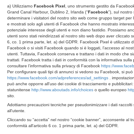
a) Utilizziamo
Facebook Pixel
, uno strumento gestito da Facebook
Grand Canal Harbour, Dublino 2, Irlanda (“
Facebook
”), sul nostr
determinare i visitatori del nostro sito web come gruppo target per
e mostrati solo agli utenti di Facebook che hanno mostrato interes
potenziale interesse degli utenti e non diano fastidio. Possiamo anch
utenti sono stati reindirizzati al nostro sito web dopo aver cliccat
6, co. 1 prima parte, let. a) del GDPR. Facebook Pixel è utilizzato 
Facebook o si visiti Facebook quando si è loggati, l’accesso al nostr
utenti. Tuttavia, Facebook conserva e trattano i dati in modo che sia 
trattati. Facebook tratta i dati in conformità con la informativa su
consultare l’informativa sulla privacy di Facebook
https://www.face
Per configurare quali tipi di annunci si vedono su Facebook, si può 
https://www.facebook.com/adpreferences/ad_settings
. impostazion
può anche opporre all'uso dei cookie di tracciamento e pubblicitari: 
statunitense
http://www.aboutads.info/choices
o quello europeo
htt
sito.
Adottiamo precauzioni tecniche per pseudonimizzare i dati raccolti s
all'utente.
Cliccando su “accetta” nel nostro “cookie banner”, acconsente al tratt
conformità all'articolo 6 co. 1 prima parte, let. a) del GDPR.