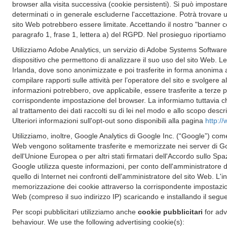
browser alla visita successiva (cookie persistenti). Si può impostare
determinati o in generale escluderne l'accettazione. Potrà trovare u
sito Web potrebbero essere limitate. Accettando il nostro "banner coo
paragrafo 1, frase 1, lettera a) del RGPD. Nel prosieguo riportiamo i
Utilizziamo Adobe Analytics, un servizio di Adobe Systems Software 
dispositivo che permettono di analizzare il suo uso del sito Web. Le 
Irlanda, dove sono anonimizzate e poi trasferite in forma anonima ai 
compilare rapporti sulle attività per l’operatore del sito e svolgere alt
informazioni potrebbero, ove applicabile, essere trasferite a terze pa
corrispondente impostazione del browser. La informiamo tuttavia che
al trattamento dei dati raccolti su di lei nel modo e allo scopo descr
Ulteriori informazioni sull'opt-out sono disponibili alla pagina
http:/
Utilizziamo, inoltre, Google Analytics di Google Inc. (“Google”) come
Web vengono solitamente trasferite e memorizzate nei server di Googl
dell'Unione Europea o per altri stati firmatari dell'Accordo sullo Spa
Google utilizza queste informazioni, per conto dell'amministratore del 
quello di Internet nei confronti dell'amministratore del sito Web. L'i
memorizzazione dei cookie attraverso la corrispondente impostazione 
Web (compreso il suo indirizzo IP) scaricando e installando il segue
Per scopi pubblicitari utilizziamo anche
cookie pubblicitari
for adv
behaviour. We use the following advertising cookie(s):