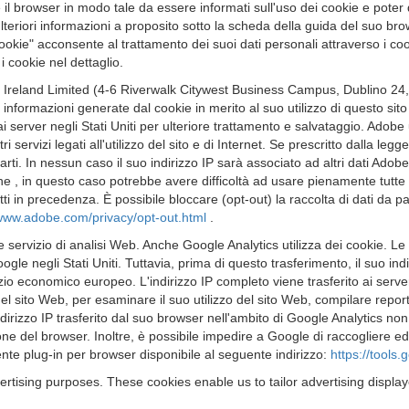
 il browser in modo tale da essere informati sull'uso dei cookie e poter d
lteriori informazioni a proposito sotto la scheda della guida del suo bro
kie" acconsente al trattamento dei suoi dati personali attraverso i cookie
 cookie nel dettaglio.
Ireland Limited (4-6 Riverwalk Citywest Business Campus, Dublino 24, Ir
informazioni generate dal cookie in merito al suo utilizzo di questo sito
server negli Stati Uniti per ulteriore trattamento e salvataggio. Adobe us
ri servizi legati all'utilizzo del sito e di Internet. Se prescritto dalla leg
rti. In nessun caso il suo indirizzo IP sarà associato ad altri dati Adobe
 , in questo caso potrebbe avere difficoltà ad usare pienamente tutte le
itti in precedenza. È possibile bloccare (opt-out) la raccolta di dati da 
/www.adobe.com/privacy/opt-out.html
.
 servizio di analisi Web. Anche Google Analytics utilizza dei cookie. Le 
e negli Stati Uniti. Tuttavia, prima di questo trasferimento, il suo ind
zio economico europeo. L'indirizzo IP completo viene trasferito ai server 
sito Web, per esaminare il suo utilizzo del sito Web, compilare report sulle
ndirizzo IP trasferito dal suo browser nell'ambito di Google Analytics non
del browser. Inoltre, è possibile impedire a Google di raccogliere ed ela
nte plug-in per browser disponibile al seguente indirizzo:
https://tools
ertising purposes. These cookies enable us to tailor advertising displa