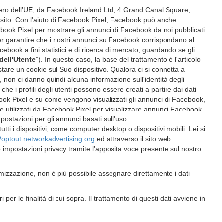
tero dell’UE, da Facebook Ireland Ltd, 4 Grand Canal Square,
el sito. Con l'aiuto di Facebook Pixel, Facebook può anche
ebook Pixel per mostrare gli annunci di Facebook da noi pubblicati
er garantire che i nostri annunci su Facebook corrispondano al
ebook a fini statistici e di ricerca di mercato, guardando se gli
dell'Utente
”). In questo caso, la base del trattamento è l'articolo
tare un cookie sul Suo dispositivo. Qualora ci si connetta a
i, non ci danno quindi alcuna informazione sull'identità degli
he i profili degli utenti possono essere creati a partire dai dati
ebook Pixel e su come vengono visualizzati gli annunci di Facebook,
i e utilizzati da Facebook Pixel per visualizzare annunci Facebook.
postazioni per gli annunci basati sull'uso
ti i dispositivi, come computer desktop o dispositivi mobili. Lei si
//optout.networkadvertising.org
ed attraverso il sito web
e impostazioni privacy tramite l’apposita voce presente sul nostro
imizzazione, non è più possibile assegnare direttamente i dati
per le finalità di cui sopra. Il trattamento di questi dati avviene in