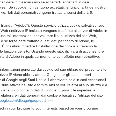
ecidere in ciascun caso se accettarli, accettarli in casi
wser. Se i cookie non vengono accettati, le funzionalità del nostro
. Tali dati personali vengono trattati ai sensi dell'art. 6,
landa; "Adobe"). Questo servizio utilizza cookie salvati sul suo
 Web (indirizzo IP incluso) vengono trasferite ai server di Adobe in
a tali informazioni per valutare il suo utilizzo del sito Web,
ge o se terze parti trattano questi dati per conto di Adobe, le
. È possibile impedire l'installazione dei cookie attraverso la
 funzioni del sito. Usando questo sito, dichiara di acconsentire
parte di Adobe in qualsiasi momento con effetto non retroattivo.
informazioni generate dai cookie sul suo utilizzo del presente sito
irizzo IP viene abbreviato da Google per gli stati membri
di Google negli Stati Uniti e lì abbreviato solo in casi eccezionali.
 attività del sito e fornire altri servizi relativi al suo utilizzo e a
 viene unito con altri dati di Google. È possibile impedire la
borare i dati generati dai cookie e basati sull'utilizzo del sito
.google.com/dlpage/gaoptout?hl=it
yed in your browser to your interests based on your browsing