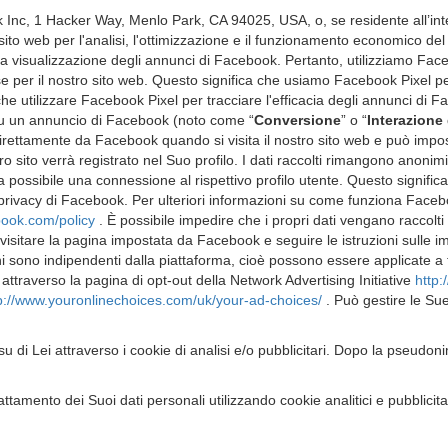
 Inc, 1 Hacker Way, Menlo Park, CA 94025, USA, o, se residente all’in
o sito web per l'analisi, l'ottimizzazione e il funzionamento economico d
 la visualizzazione degli annunci di Facebook. Pertanto, utilizziamo Fac
se per il nostro sito web. Questo significa che usiamo Facebook Pixel p
e utilizzare Facebook Pixel per tracciare l'efficacia degli annunci di Fac
o su un annuncio di Facebook (noto come “
Conversione
” o “
Interazione 
direttamente da Facebook quando si visita il nostro sito web e può impos
o sito verrà registrato nel Suo profilo. I dati raccolti rimangono anonim
possibile una connessione al rispettivo profilo utente. Questo significa c
lla privacy di Facebook. Per ulteriori informazioni su come funziona Fac
book.com/policy
. È possibile impedire che i propri dati vengano raccolt
visitare la pagina impostata da Facebook e seguire le istruzioni sulle im
i sono indipendenti dalla piattaforma, cioè possono essere applicate a tut
attraverso la pagina di opt-out della Network Advertising Initiative
http:
p://www.youronlinechoices.com/uk/your-ad-choices/
. Può gestire le Su
u di Lei attraverso i cookie di analisi e/o pubblicitari. Dopo la pseudon
amento dei Suoi dati personali utilizzando cookie analitici e pubblicitari 