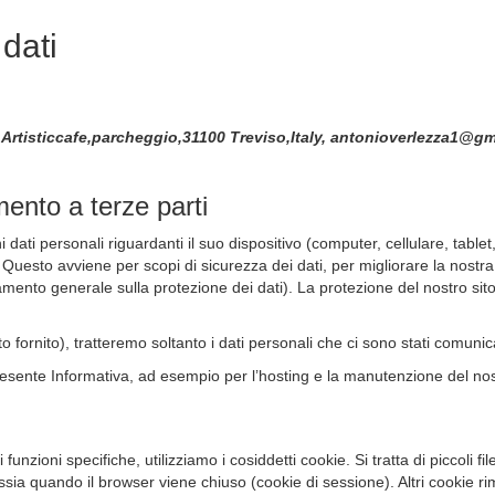
 dati
, Artisticcafe,parcheggio,31100 Treviso,Italy, antonioverlezza1@g
mento a terze parti
 personali riguardanti il suo dispositivo (computer, cellulare, tablet, etc
 Questo avviene per scopi di sicurezza dei dati, per migliorare la nostra
mento generale sulla protezione dei dati). La protezione del nostro sito
tto fornito), tratteremo soltanto i dati personali che ci sono stati comuni
resente Informativa, ad esempio per l’hosting e la manutenzione del nostr
di funzioni specifiche, utilizziamo i cosiddetti cookie. Si tratta di piccoli 
sia quando il browser viene chiuso (cookie di sessione). Altri cookie ri