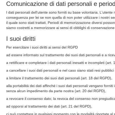
Comunicazione di dati personali e perio
I dati personali dell'utente sono forniti su base volontaria. L'utente 
conseguenza per lei se non quella di non poter utilizzare i nostri s
il quale sono stati trattati. Periodi di memorizzazione diversi posso
siamo costretti a memorizzare ai sensi di obblighi di conservazione 
I suoi diritti
Per esercitare i suoi diritti ai sensi del RGPD
ad essere informato sul trattamento dei suoi dati personali e a rice
a rettificare e completare i dati personali inesatti e incompleti (art
a cancellare i suoi dati personali e nel caso siano stati resi pubblic
a limitare il trattamento dei suoi dati personali (art. 18 del RGPD),
alla portabilità dei dati affinché i suoi dati personali vengano forniti 
senza alcun impedimento da parte nostra (art. 20 del RGPD),
a revocare il consenso dato; la revoca del consenso non pregiudica 
ad opporsi al trattamento dei dati (art. 21 del RGPD),
ci può contattare in qualsiasi momento con le modalità riportate al pun