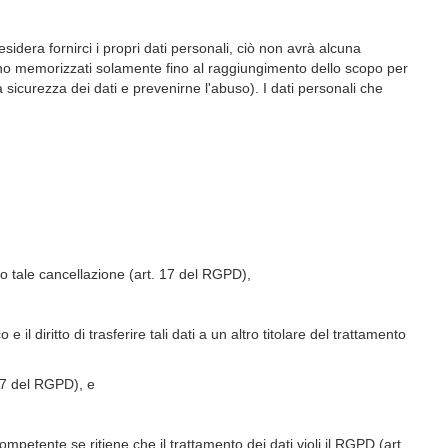
esidera fornirci i propri dati personali, ciò non avrà alcuna
ngono memorizzati solamente fino al raggiungimento dello scopo per
 sicurezza dei dati e prevenirne l'abuso). I dati personali che
ardo tale cancellazione (art. 17 del RGPD),
 il diritto di trasferire tali dati a un altro titolare del trattamento
. 7 del RGPD), e
competente se ritiene che il trattamento dei dati violi il RGPD (art.