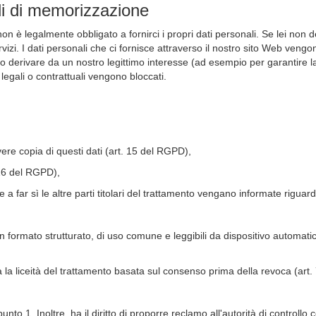
di di memorizzazione
non è legalmente obbligato a fornirci i propri dati personali. Se lei non d
ervizi. I dati personali che ci fornisce attraverso il nostro sito Web ve
no derivare da un nostro legittimo interesse (ad esempio per garantire la
legali o contrattuali vengono bloccati.
vere copia di questi dati (art. 15 del RGPD),
. 16 del RGPD),
i e a far sì le altre parti titolari del trattamento vengano informate rigu
in formato strutturato, di uso comune e leggibili da dispositivo automatico e
la liceità del trattamento basata sul consenso prima della revoca (art
to 1. Inoltre, ha il diritto di proporre reclamo all'autorità di controllo 