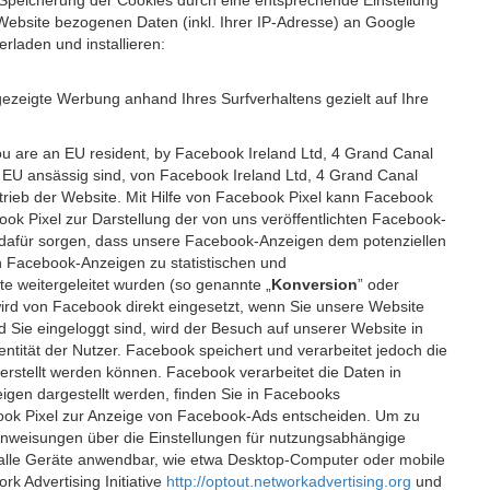
 Speicherung der Cookies durch eine entsprechende Einstellung
Website bezogenen Daten (inkl. Ihrer IP-Adresse) an Google
rladen und installieren:
ezeigte Werbung anhand Ihres Surfverhaltens gezielt auf Ihre
ou are an EU resident, by Facebook Ireland Ltd, 4 Grand Canal
r EU ansässig sind, von Facebook Ireland Ltd, 4 Grand Canal
etrieb der Website. Mit Hilfe von Facebook Pixel kann Facebook
k Pixel zur Darstellung der von uns veröffentlichten Facebook-
l dafür sorgen, dass unsere Facebook-Anzeigen dem potenziellen
n Facebook-Anzeigen zu statistischen und
 weitergeleitet wurden (so genannte „
Konversion
” oder
 wird von Facebook direkt eingesetzt, wenn Sie unsere Website
ie eingeloggt sind, wird der Besuch auf unserer Website in
ntität der Nutzer. Facebook speichert und verarbeitet jedoch die
 erstellt werden können. Facebook verarbeitet die Daten in
gen dargestellt werden, finden Sie in Facebooks
ook Pixel zur Anzeige von Facebook-Ads entscheiden. Um zu
Anweisungen über die Einstellungen für nutzungsabhängige
uf alle Geräte anwendbar, wie etwa Desktop-Computer oder mobile
 Advertising Initiative
http://optout.networkadvertising.org
und