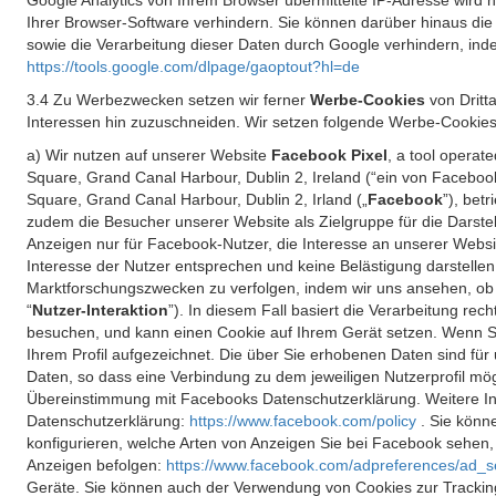
Google Analytics von Ihrem Browser übermittelte IP-Adresse wird
Ihrer Browser-Software verhindern. Sie können darüber hinaus die
sowie die Verarbeitung dieser Daten durch Google verhindern, inde
https://tools.google.com/dlpage/gaoptout?hl=de
3.4 Zu Werbezwecken setzen wir ferner
Werbe-Cookies
von Dritt
Interessen hin zuzuschneiden. Wir setzen folgende Werbe-Cookies
a) Wir nutzen auf unserer Website
Facebook Pixel
, a tool operat
Square, Grand Canal Harbour, Dublin 2, Ireland (“ein von Facebook
Square, Grand Canal Harbour, Dublin 2, Irland („
Facebook
”), bet
zudem die Besucher unserer Website als Zielgruppe für die Darst
Anzeigen nur für Facebook-Nutzer, die Interesse an unserer Websi
Interesse der Nutzer entsprechen und keine Belästigung darstelle
Marktforschungszwecken zu verfolgen, indem wir uns ansehen, ob 
“
Nutzer-Interaktion
”). In diesem Fall basiert die Verarbeitung re
besuchen, und kann einen Cookie auf Ihrem Gerät setzen. Wenn Si
Ihrem Profil aufgezeichnet. Die über Sie erhobenen Daten sind für 
Daten, so dass eine Verbindung zu dem jeweiligen Nutzerprofil mögl
Übereinstimmung mit Facebooks Datenschutzerklärung. Weitere Inf
Datenschutzerklärung:
https://www.facebook.com/policy
. Sie kön
konfigurieren, welche Arten von Anzeigen Sie bei Facebook sehen
Anzeigen befolgen:
https://www.facebook.com/adpreferences/ad_s
Geräte. Sie können auch der Verwendung von Cookies zur Tracking