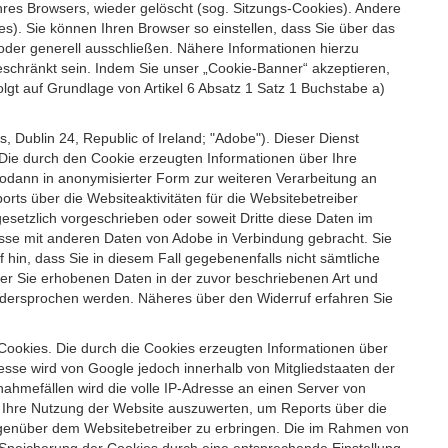
es Browsers, wieder gelöscht (sog. Sitzungs-Cookies). Andere
). Sie können Ihren Browser so einstellen, dass Sie über das
der generell ausschließen. Nähere Informationen hierzu
geschränkt sein. Indem Sie unser „Cookie-Banner“ akzeptieren,
t auf Grundlage von Artikel 6 Absatz 1 Satz 1 Buchstabe a)
 Dublin 24, Republic of Ireland; "Adobe"). Dieser Dienst
Die durch den Cookie erzeugten Informationen über Ihre
sodann in anonymisierter Form zur weiteren Verarbeitung an
ts über die Websiteaktivitäten für die Websitebetreiber
setzlich vorgeschrieben oder soweit Dritte diese Daten im
esse mit anderen Daten von Adobe in Verbindung gebracht. Sie
 hin, dass Sie in diesem Fall gegebenenfalls nicht sämtliche
ber Sie erhobenen Daten in der zuvor beschriebenen Art und
idersprochen werden. Näheres über den Widerruf erfahren Sie
 Cookies. Die durch die Cookies erzeugten Informationen über
esse wird von Google jedoch innerhalb von Mitgliedstaaten der
hmefällen wird die volle IP-Adresse an einen Server von
m Ihre Nutzung der Website auszuwerten, um Reports über die
egenüber dem Websitebetreiber zu erbringen. Die im Rahmen von