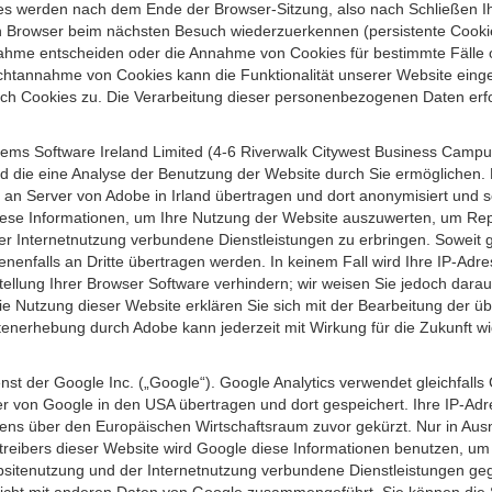
s werden nach dem Ende der Browser-Sitzung, also nach Schließen Ihr
n Browser beim nächsten Besuch wiederzuerkennen (persistente Cookies
ahme entscheiden oder die Annahme von Cookies für bestimmte Fälle o
r Nichtannahme von Cookies kann die Funktionalität unserer Website ein
h Cookies zu. Die Verarbeitung dieser personenbezogenen Daten erfolg
ems Software Ireland Limited (4-6 Riverwalk Citywest Business Campus,
d die eine Analyse der Benutzung der Website durch Sie ermöglichen. 
n an Server von Adobe in Irland übertragen und dort anonymisiert und 
iese Informationen, um Ihre Nutzung der Website auszuwerten, um Repor
Internetnutzung verbundene Dienstleistungen zu erbringen. Soweit ge
nenfalls an Dritte übertragen werden. In keinem Fall wird Ihre IP-Adr
ellung Ihrer Browser Software verhindern; wir weisen Sie jedoch darauf
ie Nutzung dieser Website erklären Sie sich mit der Bearbeitung der ü
nerhebung durch Adobe kann jederzeit mit Wirkung für die Zukunft w
st der Google Inc. („Google“). Google Analytics verwendet gleichfalls
r von Google in den USA übertragen und dort gespeichert. Ihre IP-Adr
s über den Europäischen Wirtschaftsraum zuvor gekürzt. Nur in Ausna
etreibers dieser Website wird Google diese Informationen benutzen, u
bsitenutzung und der Internetnutzung verbundene Dienstleistungen g