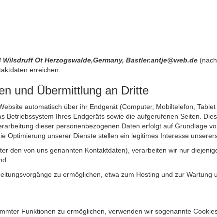
23 Wilsdruff Ot Herzogswalde,Germany, Bastler.antje@web.de
(nach
aktdaten erreichen.
n und Übermittlung an Dritte
site automatisch über ihr Endgerät (Computer, Mobiltelefon, Tablet et
 Betriebssystem Ihres Endgeräts sowie die aufgerufenen Seiten. Dies 
rarbeitung dieser personenbezogenen Daten erfolgt auf Grundlage von
Optimierung unserer Dienste stellen ein legitimes Interesse unsererse
unter den von uns genannten Kontaktdaten), verarbeiten wir nur diejen
nd.
itungsvorgänge zu ermöglichen, etwa zum Hosting und zur Wartung uns
timmter Funktionen zu ermöglichen, verwenden wir sogenannte Cookies. 