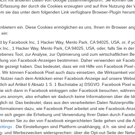
 nicht mit anderen Daten von Google zusammengeführt. Sie können die
 Erfassung der durch die Cookies erzeugten und auf Ihre Nutzung der 
m sie das unter dem folgenden Link verfügbare Browser-Plugin herunte
anbietern ein. Diese Cookies ermöglichen es uns, Ihnen im Browser ang
 ein:
ed by Facebook Inc, 1 Hacker Way, Menlo Park, CA 94025, USA, or, if y
 Inc., 1 Hacker Way, Menlo Park, CA 94025, USA, oder, falls Sie in de
riebenes Tool, zur Analyse, zur Optimierung und zum wirtschaftlichen B
ellung von Facebook-Anzeigen bestimmen. Daher verwenden wir Faceboo
te gezeigt haben. Das bedeutet, dass wir mit Hilfe von Facebook Pixe
n. Wir können Facebook Pixel auch dazu einsetzen, die Wirksamkeit vo
Nutzer nach dem Anklicken einer Facebook-Anzeige auf unsere Website
chtlich auf Artikel 6 Absatz 1 S. 1 Buchstabe a) DSGVO. Facebook Pixel
e sich dann in Facebook einloggen oder Facebook besuchen, während S
uns anonym, also erhalten wir dadurch keine Informationen über die Ide
ich ist. Das bedeutet, dass aus den verarbeiteten Daten Nutzerprofile
ormationen dazu, wie Facebook Pixel arbeitet und wie Facebook-Anzei
nen sich gegen die Erhebung und Verwendung Ihrer Daten durch Faceb
, können Sie zu der von Facebook eingerichteten Seite gehen und die 
ettings
. Die Einstellungen sind Plattform-unabhängig, d.h. sie sind a
- und Werbezwecken widersprechen: über die Opt-out-Seite der Network