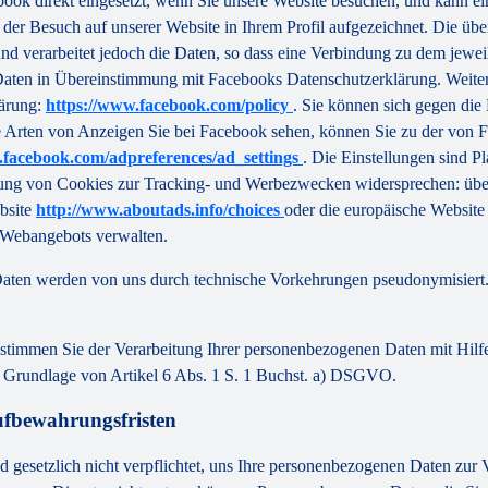
ok direkt eingesetzt, wenn Sie unsere Website besuchen, und kann ei
der Besuch auf unserer Website in Ihrem Profil aufgezeichnet. Die übe
und verarbeitet jedoch die Daten, so dass eine Verbindung zu dem jeweil
e Daten in Übereinstimmung mit Facebooks Datenschutzerklärung. Weite
lärung:
https://www.facebook.com/policy
. Sie können sich gegen di
Arten von Anzeigen Sie bei Facebook sehen, können Sie zu der von F
.facebook.com/adpreferences/ad_settings
. Die Einstellungen sind P
g von Cookies zur Tracking- und Werbezwecken widersprechen: über d
bsite
http://www.aboutads.info/choices
oder die europäische Websit
r Webangebots verwalten.
aten werden von uns durch technische Vorkehrungen pseudonymisiert. 
, stimmen Sie der Verarbeitung Ihrer personenbezogenen Daten mit H
f Grundlage von Artikel 6 Abs. 1 S. 1 Buchst. a) DSGVO.
ufbewahrungsfristen
ind gesetzlich nicht verpflichtet, uns Ihre personenbezogenen Daten zur