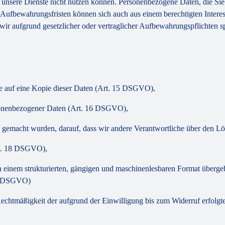
e unsere Dienste nicht nutzen können. Personenbezogene Daten, die Sie 
e Aufbewahrungsfristen können sich auch aus einem berechtigten Interes
ir aufgrund gesetzlicher oder vertraglicher Aufbewahrungspflichten s
ie auf eine Kopie dieser Daten (Art. 15 DSGVO),
ersonenbezogener Daten (Art. 16 DSGVO),
h gemacht wurden, darauf, dass wir andere Verantwortliche über den 
rt. 18 DSGVO),
in einem strukturierten, gängigen und maschinenlesbaren Format überg
20 DSGVO)
ie Rechtmäßigkeit der aufgrund der Einwilligung bis zum Widerruf erfo