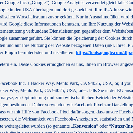
er Google Inc. („Google“). Google Analytics verwendet gleichfalls Coo
ogle in den USA übertragen und dort gespeichert. Ihre IP-Adresse wir
äischen Wirtschaftsraum zuvor gekürzt. Nur in Ausnahmefällen wird d
e wird Google diese Informationen benutzen, um Ihre Nutzung der Websi
ternetnutzung verbundene Dienstleistungen gegenüber dem Websitebet
ogle zusammengeführt. Sie können die Speicherung der Cookies durch 
ten und auf Ihre Nutzung der Website bezogenen Daten (inkl. Ihrer IP
r-Plugin herunterladen und installieren:
https://tools.google.com/dlp
etern ein. Diese Cookies ermöglichen es uns, Ihnen im Browser angezei
y Facebook Inc, 1 Hacker Way, Menlo Park, CA 94025, USA, or, if you 
acker Way, Menlo Park, CA 94025, USA, oder, falls Sie in der EU ansä
r Analyse, zur Optimierung und zum wirtschaftlichen Betrieb der Websi
eigen bestimmen. Daher verwenden wir Facebook Pixel zur Darstellung
 dass wir mit Hilfe von Facebook Pixel dafür sorgen, dass unsere Face
insetzen, die Wirksamkeit von Facebook-Anzeigen zu statistischen und
 weitergeleitet wurden (so genannte „
Konversion
” oder “
Nutzer-Int