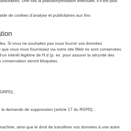
citaires. Une fois la pseudonymisation effectuée, il n’est plus
de de cookies d’analyse et publicitaires aux fins
.
tion
les. Si vous ne souhaitez pas nous fournir vos données
s que vous nous fournissez via notre site Web ne sont conservées
un intérêt légitime de H.d (p. ex. pour assurer la sécurité des
e conservation seront bloquées.
u GRPD) ;
 de la demande de suppression (article 17 du RGPD) ;
 machine, ainsi que le droit de transférer vos données à une autre