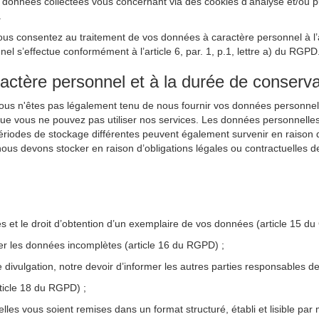
nnées collectées vous concernant via des cookies d’analyse et/ou publi
.
ous consentez au traitement de vos données à caractère personnel à l’ai
 s’effectue conformément à l’article 6, par. 1, p.1, lettre a) du RGPD
ractère personnel et à la durée de conserva
Vous n'êtes pas légalement tenu de nous fournir vos données personnel
que vous ne pouvez pas utiliser nos services. Les données personnelle
périodes de stockage différentes peuvent également survenir en raison d’
ous devons stocker en raison d’obligations légales ou contractuelles d
les et le droit d’obtention d’un exemplaire de vos données (article 15 d
ter les données incomplètes (article 16 du RGPD) ;
e divulgation, notre devoir d’informer les autres parties responsables
rticle 18 du RGPD) ;
lles vous soient remises dans un format structuré, établi et lisible par