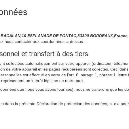
données
 BACALAN,10 ESPLANADE DE PONTAC,33300 BORDEAUX,France, l
lez nous contacter aux coordonnées ci-dessus.
nnel et transfert à des tiers
sont collectées automatiquement sur votre appareil (ordinateur, téléphone
ation de votre appareil et les pages récupérées sont collectés. Ceci dans
rsonnelles est effectué en vertu de l'art. 6, paragr. 1, phrase 1, lett
s représentent un intérêt légitime de notre part.
rdonnées que nous vous avons fournies), nous ne traiterons que les d
es dans la présente Déclaration de protection des données, p. ex. pour