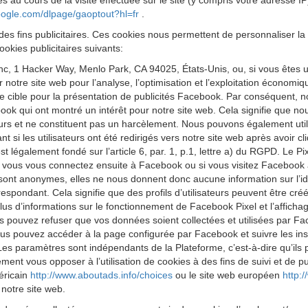
s au cours de la visite effectuée sur le site (y compris votre adresse I
google.com/dlpage/gaoptout?hl=fr
.
des fins publicitaires. Ces cookies nous permettent de personnaliser la 
okies publicitaires suivants:
 Inc, 1 Hacker Way, Menlo Park, CA 94025, États-Unis, ou, si vous êtes 
ur notre site web pour l’analyse, l’optimisation et l’exploitation économ
cible pour la présentation de publicités Facebook. Par conséquent, nous
k qui ont montré un intérêt pour notre site web. Cela signifie que no
eurs et ne constituent pas un harcèlement. Nous pouvons également utilis
 si les utilisateurs ont été redirigés vers notre site web après avoir 
est légalement fondé sur l’article 6, par. 1, p.1, lettre a) du RGPD. Le
 Si vous vous connectez ensuite à Facebook ou si vous visitez Facebook 
 sont anonymes, elles ne nous donnent donc aucune information sur l’iden
respondant. Cela signifie que des profils d’utilisateurs peuvent être cr
us d’informations sur le fonctionnement de Facebook Pixel et l’affichag
s pouvez refuser que vos données soient collectées et utilisées par Fa
us pouvez accéder à la page configurée par Facebook et suivre les ins
Les paramètres sont indépendants de la Plateforme, c’est-à-dire qu’ils
t vous opposer à l’utilisation de cookies à des fins de suivi et de publ
méricain
http://www.aboutads.info/choices
ou le site web européen
http:
 notre site web.