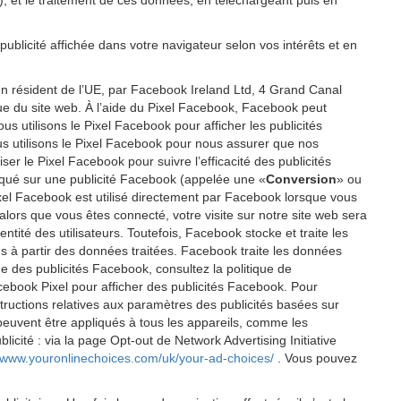
P), et le traitement de ces données, en téléchargeant puis en
publicité affichée dans votre navigateur selon vos intérêts et en
un résident de l’UE, par Facebook Ireland Ltd, 4 Grand Canal
ique du site web. À l’aide du Pixel Facebook, Facebook peut
 utilisons le Pixel Facebook pour afficher les publicités
us utilisons le Pixel Facebook pour nous assurer que nos
er le Pixel Facebook pour suivre l’efficacité des publicités
cliqué sur une publicité Facebook (appelée une «
Conversion
» ou
 Pixel Facebook est utilisé directement par Facebook lorsque vous
alors que vous êtes connecté, votre visite sur notre site web sera
tité des utilisateurs. Toutefois, Facebook stocke et traite les
éés à partir des données traitées. Facebook traite les données
e des publicités Facebook, consultez la politique de
cebook Pixel pour afficher des publicités Facebook. Pour
tructions relatives aux paramètres des publicités basées sur
 peuvent être appliqués à tous les appareils, comme les
icité : via la page Opt-out de Network Advertising Initiative
//www.youronlinechoices.com/uk/your-ad-choices/
. Vous pouvez