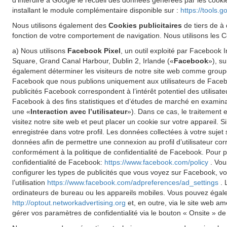
d'interdire à Google le recueil des données générées par les cookie
installant le module complémentaire disponible sur :
https://tools.
Nous utilisons également des
Cookies publicitaires
de tiers de à 
fonction de votre comportement de navigation. Nous utilisons les Co
a) Nous utilisons
Facebook Pixel
, un outil exploité par Facebook
Square, Grand Canal Harbour, Dublin 2, Irlande («
Facebook
»), s
également déterminer les visiteurs de notre site web comme groupe 
Facebook que nous publions uniquement aux utilisateurs de Faceboo
publicités Facebook correspondent à l’intérêt potentiel des utilisat
Facebook à des fins statistiques et d’études de marché en examinant
une «
Interaction avec l’utilisateur
»). Dans ce cas, le traitement 
visitez notre site web et peut placer un cookie sur votre appareil.
enregistrée dans votre profil. Les données collectées à votre sujet
données afin de permettre une connexion au profil d’utilisateur cor
conformément à la politique de confidentialité de Facebook. Pour pl
confidentialité de Facebook:
https://www.facebook.com/policy
. Vou
configurer les types de publicités que vous voyez sur Facebook, vo
l’utilisation
https://www.facebook.com/adpreferences/ad_settings
. 
ordinateurs de bureau ou les appareils mobiles. Vous pouvez égalemen
http://optout.networkadvertising.org
et, en outre, via le site web a
gérer vos paramètres de confidentialité via le bouton « Onsite » de