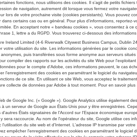
ertaines fonctions, nous utilisons des cookies. Il s’agit de petits fichier
ession de navigation, autrement dit lorsque vous fermez votre navigateu
r lors de votre prochaine visite (cookies persistants). Vous pouvez conf
r dans certains cas ou en général. Pour plus d’informations, reportez-vo
re limitée. En acceptant notre « bandeau cookies », vous consentez à ce
 phrase 1, lettre a du RGPD. Vous trouverez ci-dessous des informations 
e Ireland Limited (4-6 Riverwalk Citywest Business Campus, Dublin 24,
r votre utilisation du site. Les informations générées par le cookie conc
 anonymes, puis transférées sous forme anonyme aux serveurs situés au
our compiler des rapports sur les activités du site Web pour l'exploitant d
t ces données pour le compte d'Adobe, ces informations peuvent, le cas éc
quer l'enregistrement des cookies en paramétrant le logiciel du navig
 fonctions de ce site. En utilisant ce site Web, vous acceptez le traitem
re collecte de données par Adobe à tout moment. Pour en savoir plus sur
eb de Google Inc. (« Google »). Google Analytics utilise également de
es à un serveur de Google aux États-Unis pour y être enregistrées. Cepe
'autres États signataires de l'Accord sur l'Espace économique europ
sera raccourcie. Au nom de l'opérateur du site, Google utilise ces inform
vec l'utilisation du site web et d'Internet. L'adresse IP transmise par vo
z empêcher l'enregistrement des cookies en paramétrant le logiciel du