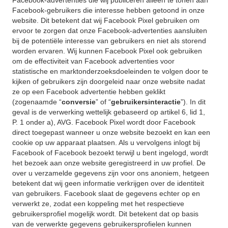
Facebook-advertenties die wij publiceren alleen te tonen aan
Facebook-gebruikers die interesse hebben getoond in onze
website. Dit betekent dat wij Facebook Pixel gebruiken om
ervoor te zorgen dat onze Facebook-advertenties aansluiten
bij de potentiële interesse van gebruikers en niet als storend
worden ervaren. Wij kunnen Facebook Pixel ook gebruiken
om de effectiviteit van Facebook advertenties voor
statistische en marktonderzoeksdoeleinden te volgen door te
kijken of gebruikers zijn doorgeleid naar onze website nadat
ze op een Facebook advertentie hebben geklikt
(zogenaamde “
conversie
” of “
gebruikersinteractie
”). In dit
geval is de verwerking wettelijk gebaseerd op artikel 6, lid 1,
P. 1 onder a), AVG. Facebook Pixel wordt door Facebook
direct toegepast wanneer u onze website bezoekt en kan een
cookie op uw apparaat plaatsen. Als u vervolgens inlogt bij
Facebook of Facebook bezoekt terwijl u bent ingelogd, wordt
het bezoek aan onze website geregistreerd in uw profiel. De
over u verzamelde gegevens zijn voor ons anoniem, hetgeen
betekent dat wij geen informatie verkrijgen over de identiteit
van gebruikers. Facebook slaat de gegevens echter op en
verwerkt ze, zodat een koppeling met het respectieve
gebruikersprofiel mogelijk wordt. Dit betekent dat op basis
van de verwerkte gegevens gebruikersprofielen kunnen