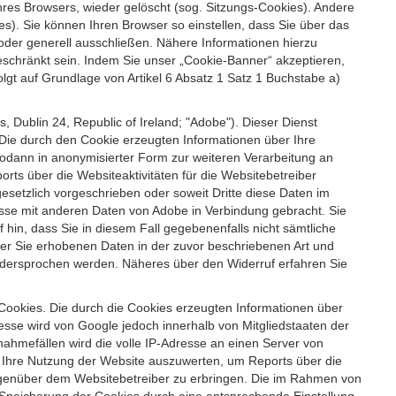
es Browsers, wieder gelöscht (sog. Sitzungs-Cookies). Andere
). Sie können Ihren Browser so einstellen, dass Sie über das
der generell ausschließen. Nähere Informationen hierzu
geschränkt sein. Indem Sie unser „Cookie-Banner“ akzeptieren,
t auf Grundlage von Artikel 6 Absatz 1 Satz 1 Buchstabe a)
 Dublin 24, Republic of Ireland; "Adobe"). Dieser Dienst
Die durch den Cookie erzeugten Informationen über Ihre
sodann in anonymisierter Form zur weiteren Verarbeitung an
ts über die Websiteaktivitäten für die Websitebetreiber
setzlich vorgeschrieben oder soweit Dritte diese Daten im
esse mit anderen Daten von Adobe in Verbindung gebracht. Sie
 hin, dass Sie in diesem Fall gegebenenfalls nicht sämtliche
ber Sie erhobenen Daten in der zuvor beschriebenen Art und
idersprochen werden. Näheres über den Widerruf erfahren Sie
 Cookies. Die durch die Cookies erzeugten Informationen über
esse wird von Google jedoch innerhalb von Mitgliedstaaten der
hmefällen wird die volle IP-Adresse an einen Server von
m Ihre Nutzung der Website auszuwerten, um Reports über die
egenüber dem Websitebetreiber zu erbringen. Die im Rahmen von