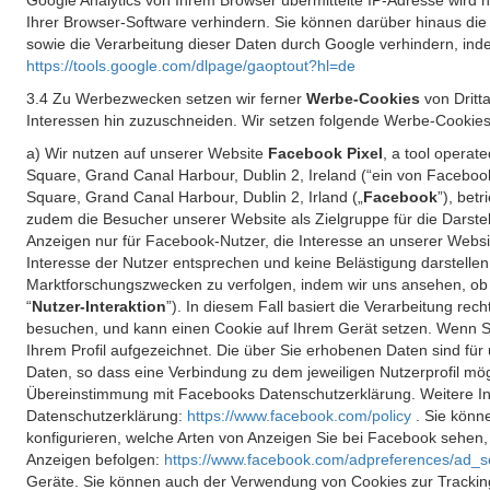
Google Analytics von Ihrem Browser übermittelte IP-Adresse wird
Ihrer Browser-Software verhindern. Sie können darüber hinaus die
sowie die Verarbeitung dieser Daten durch Google verhindern, inde
https://tools.google.com/dlpage/gaoptout?hl=de
3.4 Zu Werbezwecken setzen wir ferner
Werbe-Cookies
von Dritt
Interessen hin zuzuschneiden. Wir setzen folgende Werbe-Cookies
a) Wir nutzen auf unserer Website
Facebook Pixel
, a tool operat
Square, Grand Canal Harbour, Dublin 2, Ireland (“ein von Facebook
Square, Grand Canal Harbour, Dublin 2, Irland („
Facebook
”), bet
zudem die Besucher unserer Website als Zielgruppe für die Darst
Anzeigen nur für Facebook-Nutzer, die Interesse an unserer Websi
Interesse der Nutzer entsprechen und keine Belästigung darstelle
Marktforschungszwecken zu verfolgen, indem wir uns ansehen, ob 
“
Nutzer-Interaktion
”). In diesem Fall basiert die Verarbeitung re
besuchen, und kann einen Cookie auf Ihrem Gerät setzen. Wenn Si
Ihrem Profil aufgezeichnet. Die über Sie erhobenen Daten sind für 
Daten, so dass eine Verbindung zu dem jeweiligen Nutzerprofil mögl
Übereinstimmung mit Facebooks Datenschutzerklärung. Weitere Inf
Datenschutzerklärung:
https://www.facebook.com/policy
. Sie kön
konfigurieren, welche Arten von Anzeigen Sie bei Facebook sehen
Anzeigen befolgen:
https://www.facebook.com/adpreferences/ad_s
Geräte. Sie können auch der Verwendung von Cookies zur Tracking