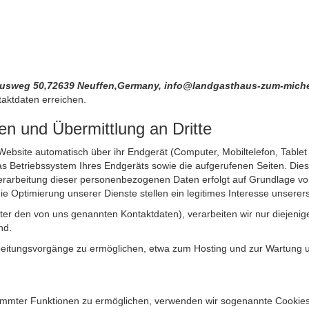
usweg 50,72639 Neuffen,Germany, info@landgasthaus-zum-mich
aktdaten erreichen.
n und Übermittlung an Dritte
site automatisch über ihr Endgerät (Computer, Mobiltelefon, Tablet et
 Betriebssystem Ihres Endgeräts sowie die aufgerufenen Seiten. Dies 
rarbeitung dieser personenbezogenen Daten erfolgt auf Grundlage von
Optimierung unserer Dienste stellen ein legitimes Interesse unsererse
unter den von uns genannten Kontaktdaten), verarbeiten wir nur diejen
nd.
itungsvorgänge zu ermöglichen, etwa zum Hosting und zur Wartung uns
timmter Funktionen zu ermöglichen, verwenden wir sogenannte Cookies. 