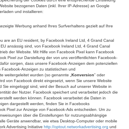
 Speicherung der Cookies durch eine entsprechende Einstellung
Website bezogenen Daten (inkl. Ihrer IP-Adresse) an Google
rladen und installieren:
ezeigte Werbung anhand Ihres Surfverhaltens gezielt auf Ihre
ou are an EU resident, by Facebook Ireland Ltd, 4 Grand Canal
r EU ansässig sind, von Facebook Ireland Ltd, 4 Grand Canal
etrieb der Website. Mit Hilfe von Facebook Pixel kann Facebook
k Pixel zur Darstellung der von uns veröffentlichten Facebook-
l dafür sorgen, dass unsere Facebook-Anzeigen dem potenziellen
n Facebook-Anzeigen zu statistischen und
 weitergeleitet wurden (so genannte „
Konversion
” oder
 wird von Facebook direkt eingesetzt, wenn Sie unsere Website
ie eingeloggt sind, wird der Besuch auf unserer Website in
ntität der Nutzer. Facebook speichert und verarbeitet jedoch die
 erstellt werden können. Facebook verarbeitet die Daten in
gen dargestellt werden, finden Sie in Facebooks
ook Pixel zur Anzeige von Facebook-Ads entscheiden. Um zu
Anweisungen über die Einstellungen für nutzungsabhängige
uf alle Geräte anwendbar, wie etwa Desktop-Computer oder mobile
 Advertising Initiative
http://optout.networkadvertising.org
und