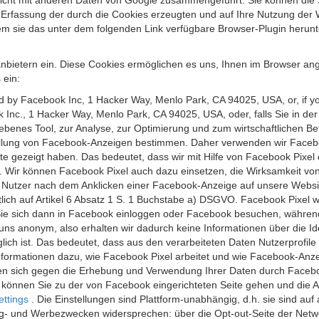
 nicht mit anderen Daten von Google zusammengeführt. Sie können die
 Erfassung der durch die Cookies erzeugten und auf Ihre Nutzung der 
m sie das unter dem folgenden Link verfügbare Browser-Plugin herunte
anbietern ein. Diese Cookies ermöglichen es uns, Ihnen im Browser ang
 ein:
ed by Facebook Inc, 1 Hacker Way, Menlo Park, CA 94025, USA, or, if y
 Inc., 1 Hacker Way, Menlo Park, CA 94025, USA, oder, falls Sie in de
riebenes Tool, zur Analyse, zur Optimierung und zum wirtschaftlichen B
ellung von Facebook-Anzeigen bestimmen. Daher verwenden wir Faceboo
te gezeigt haben. Das bedeutet, dass wir mit Hilfe von Facebook Pixe
n. Wir können Facebook Pixel auch dazu einsetzen, die Wirksamkeit vo
Nutzer nach dem Anklicken einer Facebook-Anzeige auf unsere Website
chtlich auf Artikel 6 Absatz 1 S. 1 Buchstabe a) DSGVO. Facebook Pixel
e sich dann in Facebook einloggen oder Facebook besuchen, während S
uns anonym, also erhalten wir dadurch keine Informationen über die Ide
ich ist. Das bedeutet, dass aus den verarbeiteten Daten Nutzerprofile
ormationen dazu, wie Facebook Pixel arbeitet und wie Facebook-Anzei
nen sich gegen die Erhebung und Verwendung Ihrer Daten durch Faceb
, können Sie zu der von Facebook eingerichteten Seite gehen und die 
ettings
. Die Einstellungen sind Plattform-unabhängig, d.h. sie sind a
- und Werbezwecken widersprechen: über die Opt-out-Seite der Network