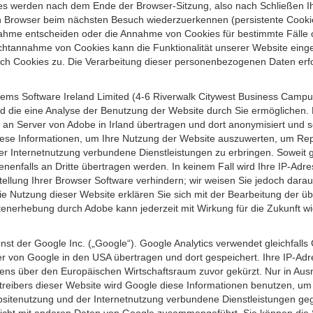
s werden nach dem Ende der Browser-Sitzung, also nach Schließen Ihr
n Browser beim nächsten Besuch wiederzuerkennen (persistente Cookies
ahme entscheiden oder die Annahme von Cookies für bestimmte Fälle o
r Nichtannahme von Cookies kann die Funktionalität unserer Website ein
h Cookies zu. Die Verarbeitung dieser personenbezogenen Daten erfolg
ems Software Ireland Limited (4-6 Riverwalk Citywest Business Campus,
d die eine Analyse der Benutzung der Website durch Sie ermöglichen. 
n an Server von Adobe in Irland übertragen und dort anonymisiert und 
iese Informationen, um Ihre Nutzung der Website auszuwerten, um Repor
Internetnutzung verbundene Dienstleistungen zu erbringen. Soweit ge
nenfalls an Dritte übertragen werden. In keinem Fall wird Ihre IP-Adr
ellung Ihrer Browser Software verhindern; wir weisen Sie jedoch darauf
ie Nutzung dieser Website erklären Sie sich mit der Bearbeitung der ü
nerhebung durch Adobe kann jederzeit mit Wirkung für die Zukunft w
st der Google Inc. („Google“). Google Analytics verwendet gleichfalls
r von Google in den USA übertragen und dort gespeichert. Ihre IP-Adr
s über den Europäischen Wirtschaftsraum zuvor gekürzt. Nur in Ausna
etreibers dieser Website wird Google diese Informationen benutzen, u
bsitenutzung und der Internetnutzung verbundene Dienstleistungen g