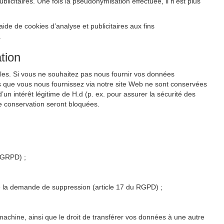
citaires. Une fois la pseudonymisation effectuée, il n’est plus
de de cookies d’analyse et publicitaires aux fins
.
tion
les. Si vous ne souhaitez pas nous fournir vos données
s que vous nous fournissez via notre site Web ne sont conservées
un intérêt légitime de H.d (p. ex. pour assurer la sécurité des
e conservation seront bloquées.
u GRPD) ;
 de la demande de suppression (article 17 du RGPD) ;
 machine, ainsi que le droit de transférer vos données à une autre