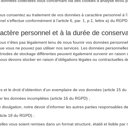
nnées collectées vous concernant via des cookies d’analyse et/ou publi
.
ous consentez au traitement de vos données à caractère personnel à l’ai
 s’effectue conformément à l’article 6, par. 1, p.1, lettre a) du RGPD
ractère personnel et à la durée de conserva
Vous n'êtes pas légalement tenu de nous fournir vos données personnel
que vous ne pouvez pas utiliser nos services. Les données personnelle
périodes de stockage différentes peuvent également survenir en raison d’
ous devons stocker en raison d’obligations légales ou contractuelles d
les et le droit d’obtention d’un exemplaire de vos données (article 15 d
ter les données incomplètes (article 16 du RGPD) ;
e divulgation, notre devoir d’informer les autres parties responsables
rticle 18 du RGPD) ;
lles vous soient remises dans un format structuré, établi et lisible par