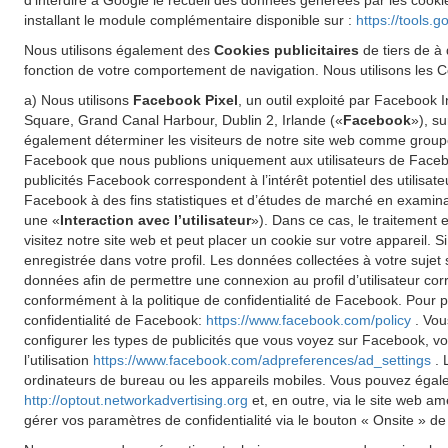
d'interdire à Google le recueil des données générées par les cookie
installant le module complémentaire disponible sur :
https://tools.
Nous utilisons également des
Cookies publicitaires
de tiers de à 
fonction de votre comportement de navigation. Nous utilisons les Co
a) Nous utilisons
Facebook Pixel
, un outil exploité par Facebook
Square, Grand Canal Harbour, Dublin 2, Irlande («
Facebook
»), s
également déterminer les visiteurs de notre site web comme groupe 
Facebook que nous publions uniquement aux utilisateurs de Faceboo
publicités Facebook correspondent à l’intérêt potentiel des utilisat
Facebook à des fins statistiques et d’études de marché en examinant
une «
Interaction avec l’utilisateur
»). Dans ce cas, le traitement 
visitez notre site web et peut placer un cookie sur votre appareil.
enregistrée dans votre profil. Les données collectées à votre sujet
données afin de permettre une connexion au profil d’utilisateur cor
conformément à la politique de confidentialité de Facebook. Pour pl
confidentialité de Facebook:
https://www.facebook.com/policy
. Vou
configurer les types de publicités que vous voyez sur Facebook, vo
l’utilisation
https://www.facebook.com/adpreferences/ad_settings
. 
ordinateurs de bureau ou les appareils mobiles. Vous pouvez égalemen
http://optout.networkadvertising.org
et, en outre, via le site web a
gérer vos paramètres de confidentialité via le bouton « Onsite » de