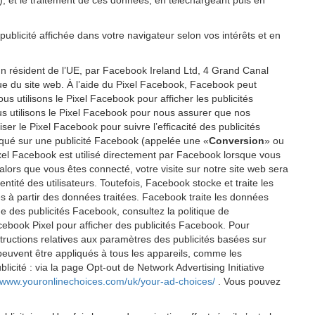
P), et le traitement de ces données, en téléchargeant puis en
publicité affichée dans votre navigateur selon vos intérêts et en
un résident de l’UE, par Facebook Ireland Ltd, 4 Grand Canal
ique du site web. À l’aide du Pixel Facebook, Facebook peut
 utilisons le Pixel Facebook pour afficher les publicités
us utilisons le Pixel Facebook pour nous assurer que nos
er le Pixel Facebook pour suivre l’efficacité des publicités
cliqué sur une publicité Facebook (appelée une «
Conversion
» ou
 Pixel Facebook est utilisé directement par Facebook lorsque vous
alors que vous êtes connecté, votre visite sur notre site web sera
tité des utilisateurs. Toutefois, Facebook stocke et traite les
éés à partir des données traitées. Facebook traite les données
e des publicités Facebook, consultez la politique de
cebook Pixel pour afficher des publicités Facebook. Pour
tructions relatives aux paramètres des publicités basées sur
 peuvent être appliqués à tous les appareils, comme les
icité : via la page Opt-out de Network Advertising Initiative
//www.youronlinechoices.com/uk/your-ad-choices/
. Vous pouvez