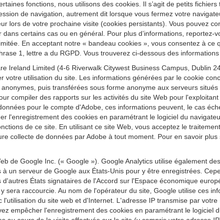
ertaines fonctions, nous utilisons des cookies. Il s’agit de petits fichier
ession de navigation, autrement dit lorsque vous fermez votre navigateu
r lors de votre prochaine visite (cookies persistants). Vous pouvez conf
r dans certains cas ou en général. Pour plus d’informations, reportez-vo
re limitée. En acceptant notre « bandeau cookies », vous consentez à ce
 phrase 1, lettre a du RGPD. Vous trouverez ci-dessous des informations 
e Ireland Limited (4-6 Riverwalk Citywest Business Campus, Dublin 24,
r votre utilisation du site. Les informations générées par le cookie conc
 anonymes, puis transférées sous forme anonyme aux serveurs situés au
our compiler des rapports sur les activités du site Web pour l'exploitant d
t ces données pour le compte d'Adobe, ces informations peuvent, le cas éc
quer l'enregistrement des cookies en paramétrant le logiciel du navig
 fonctions de ce site. En utilisant ce site Web, vous acceptez le traitem
re collecte de données par Adobe à tout moment. Pour en savoir plus sur
eb de Google Inc. (« Google »). Google Analytics utilise également de
es à un serveur de Google aux États-Unis pour y être enregistrées. Cepe
'autres États signataires de l'Accord sur l'Espace économique europ
sera raccourcie. Au nom de l'opérateur du site, Google utilise ces inform
vec l'utilisation du site web et d'Internet. L'adresse IP transmise par vo
z empêcher l'enregistrement des cookies en paramétrant le logiciel du