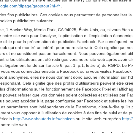
s au cours de la visite effectuée sur le site (y compris votre adresse I
google.com/dlpage/gaoptout?hl=fr
.
des fins publicitaires. Ces cookies nous permettent de personnaliser la 
okies publicitaires suivants:
 Inc, 1 Hacker Way, Menlo Park, CA 94025, États-Unis, ou, si vous êtes 
ur notre site web pour l’analyse, l’optimisation et l’exploitation économ
cible pour la présentation de publicités Facebook. Par conséquent, nous
k qui ont montré un intérêt pour notre site web. Cela signifie que no
eurs et ne constituent pas un harcèlement. Nous pouvons également utilis
 si les utilisateurs ont été redirigés vers notre site web après avoir 
est légalement fondé sur l’article 6, par. 1, p.1, lettre a) du RGPD. Le
 Si vous vous connectez ensuite à Facebook ou si vous visitez Facebook 
 sont anonymes, elles ne nous donnent donc aucune information sur l’iden
respondant. Cela signifie que des profils d’utilisateurs peuvent être cr
us d’informations sur le fonctionnement de Facebook Pixel et l’affichag
s pouvez refuser que vos données soient collectées et utilisées par Fa
us pouvez accéder à la page configurée par Facebook et suivre les ins
Les paramètres sont indépendants de la Plateforme, c’est-à-dire qu’ils
t vous opposer à l’utilisation de cookies à des fins de suivi et de publ
méricain
http://www.aboutads.info/choices
ou le site web européen
http:
 notre site web.