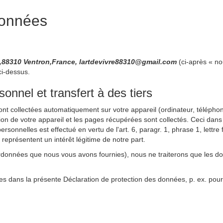
données
nt,88310 Ventron,France, lartdevivre88310@gmail.com
(ci-après « no
ci-dessus.
nnel et transfert à des tiers
sont collectées automatiquement sur votre appareil (ordinateur, téléphone
ation de votre appareil et les pages récupérées sont collectés. Ceci dans
rsonnelles est effectué en vertu de l'art. 6, paragr. 1, phrase 1, lett
s représentent un intérêt légitime de notre part.
rdonnées que nous vous avons fournies), nous ne traiterons que les d
es dans la présente Déclaration de protection des données, p. ex. pour