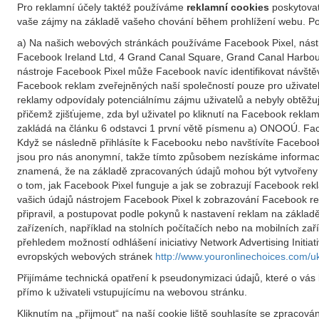
Pro reklamní účely taktéž používáme
reklamní cookies
poskytovat
vaše zájmy na základě vašeho chování během prohlížení webu. Po
a) Na našich webových stránkách používáme Facebook Pixel, nástr
Facebook Ireland Ltd, 4 Grand Canal Square, Grand Canal Harbour,
nástroje Facebook Pixel může Facebook navíc identifikovat návšt
Facebook reklam zveřejněných naší společností pouze pro uživate
reklamy odpovídaly potenciálnímu zájmu uživatelů a nebyly obtěžuj
přičemž zjišťujeme, zda byl uživatel po kliknutí na Facebook rekl
zakládá na článku 6 odstavci 1 první větě písmenu a) ONOOÚ. Face
Když se následně přihlásíte k Facebooku nebo navštívíte Faceboo
jsou pro nás anonymní, takže tímto způsobem nezískáme informace
znamená, že na základě zpracovaných údajů mohou být vytvořeny u
o tom, jak Facebook Pixel funguje a jak se zobrazují Facebook re
vašich údajů nástrojem Facebook Pixel k zobrazování Facebook r
připravil, a postupovat podle pokynů k nastavení reklam na základě
zařízeních, například na stolních počítačích nebo na mobilních zař
přehledem možností odhlášení iniciativy Network Advertising Initiat
evropských webových stránek
http://www.youronlinechoices.com/u
Přijímáme technická opatření k pseudonymizaci údajů, které o vás
přímo k uživateli vstupujícímu na webovou stránku.
Kliknutím na „přijmout“ na naší cookie liště souhlasíte se zpraco