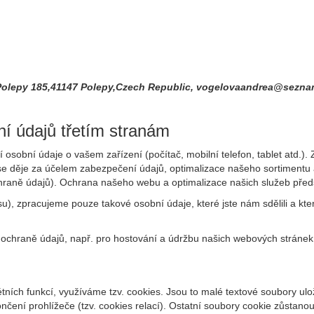
 Polepy 185,41147 Polepy,Czech Republic, vogelovaandrea@sezn
í údajů třetím stranám
osobní údaje o vašem zařízení (počítač, mobilní telefon, tablet atd.).
o se děje za účelem zabezpečení údajů, optimalizace našeho sortiment
chraně údajů). Ochrana našeho webu a optimalizace našich služeb předst
), zpracujeme pouze takové osobní údaje, které jste nám sdělili a kter
ochraně údajů, např. pro hostování a údržbu našich webových stráne
tních funkcí, využíváme tzv. cookies. Jsou to malé textové soubory ul
čení prohlížeče (tzv. cookies relací). Ostatní soubory cookie zůstanou