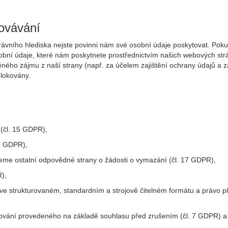
ovávání
rávního hlediska nejste povinni nám své osobní údaje poskytovat. Po
ní údaje, které nám poskytnete prostřednictvím našich webových strán
o zájmu z naší strany (např. za účelem zajištění ochrany údajů a zam
lokovány.
 (čl. 15 GDPR),
16 GDPR),
eme ostatní odpovědné strany o žádosti o vymazání (čl. 17 GDPR),
),
e ve strukturovaném, standardním a strojově čitelném formátu a právo
cování provedeného na základě souhlasu před zrušením (čl. 7 GDPR) a