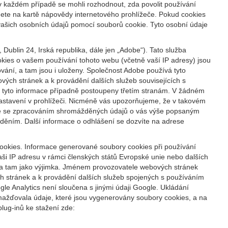
 v každém případě se mohli rozhodnout, zda povolit používání
nete na kartě nápovědy internetového prohlížeče. Pokud cookies
vašich osobních údajů pomocí souborů cookie. Tyto osobní údaje
ublin 24, Irská republika, dále jen „Adobe“). Tato služba
kies o vašem používání tohoto webu (včetně vaší IP adresy) jsou
ání, a tam jsou i uloženy. Společnost Adobe používá tyto
ých stránek a k provádění dalších služeb souvisejících s
ýt tyto informace případně postoupeny třetím stranám. V žádném
nastavení v prohlížeči. Nicméně vás upozorňujeme, že v takovém
síte se zpracováním shromážděných údajů o vás výše popsaným
ěním. Další informace o odhlášení se dozvíte na adrese
cookies. Informace generované soubory cookies při používání
ši IP adresu v rámci členských států Evropské unie nebo dalších
na tam jako výjimka. Jménem provozovatele webových stránek
h stránek a k provádění dalších služeb spojených s používáním
e Analytics není sloučena s jinými údaji Google. Ukládání
mažďovala údaje, které jsou vygenerovány soubory cookies, a na
lug-inů ke stažení zde: