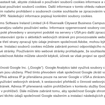
astavit tak, abyste získávali o používání souborů cookies informace a
kázat používání souborů cookies. Další informace v tomto ohledu nalez
tím našeho prohlášení o souborech cookie souhlasíte se zpracováním 
DPR. Následující informace popisují konkrétní soubory cookies.
s Software Ireland Limited (4-6 Riverwalk Citywest Business Campus, D
jí analýzu vašeho používání webu. Informace vygenerované soubory coo
poté převedeny v anonymní podobě na servery v USA pro další zpracov
tavování zpráv o aktivitách webových stránek pro provozovatele webov
že třetí strany zpracují tyto údaje jménem společnosti Adobe, mohou b
obe. Instalaci souborů cookies můžete zabránit pomocí odpovídajícího 
bové stránky. Používáním této webové stránky prohlašujete, že souhla
čnost Adobe můžete ukončit kdykoli, účinek se však projeví se zpožd
nosti Google Inc. („Google“). Google Analytics také využívá soubory 
am jsou uloženy. Před tímto převodem však společnost Google zkrátí va
Plná adresa IP je přenášena pouze na server Google v USA a zkráce
yužívání webových stránek, k sestavování přehledů o činnosti webovýc
tránek. Adresa IP přenesená vaším prohlížečem v kontextu služby Googl
 v prohlížeči. Dále můžete zabránit tomu, aby společnost Google shro
í těchto údajů společností Google stažením a instalací následujících p