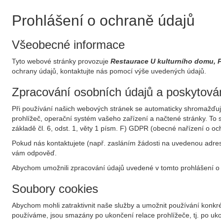
Prohlášení o ochraně údajů
Všeobecné informace
Tyto webové stránky provozuje
Restaurace U kulturního domu,
ochrany údajů, kontaktujte nás pomocí výše uvedených údajů.
Zpracování osobních údajů a poskytován
Při používání našich webových stránek se automaticky shromažďují 
prohlížeč, operační systém vašeho zařízení a načtené stránky. T
základě čl. 6, odst. 1, věty 1 písm. F) GDPR (obecné nařízení o o
Pokud nás kontaktujete (např. zasláním žádosti na uvedenou adresu
vám odpověď.
Abychom umožnili zpracování údajů uvedené v tomto prohlášení o 
Soubory cookies
Abychom mohli zatraktivnit naše služby a umožnit používání konkré
používáme, jsou smazány po ukončení relace prohlížeče, tj. po ukon