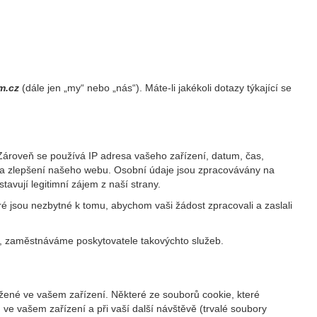
am.cz
(dále jen „my“ nebo „nás“). Máte-li jakékoli dotazy týkající se
 Zároveň se používá IP adresa vašeho zařízení, datum, čas,
u a zlepšení našeho webu. Osobní údaje jsou zpracovávány na
avují legitimní zájem z naší strany.
é jsou nezbytné k tomu, abychom vaši žádost zpracovali a zaslali
k, zaměstnáváme poskytovatele takovýchto služeb.
ožené ve vašem zařízení. Některé ze souborů cookie, které
 ve vašem zařízení a při vaší další návštěvě (trvalé soubory