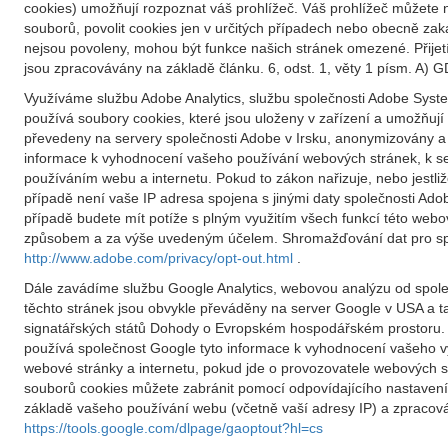
cookies) umožňují rozpoznat váš prohlížeč. Váš prohlížeč můžete n
souborů, povolit cookies jen v určitých případech nebo obecně za
nejsou povoleny, mohou být funkce našich stránek omezené. Přije
jsou zpracovávány na základě článku. 6, odst. 1, věty 1 písm. A) G
Využíváme službu Adobe Analytics, službu společnosti Adobe System
používá soubory cookies, které jsou uloženy v zařízení a umožňu
převedeny na servery společnosti Adobe v Irsku, anonymizovány a 
informace k vyhodnocení vašeho používání webových stránek, k ses
používáním webu a internetu. Pokud to zákon nařizuje, nebo jestli
případě není vaše IP adresa spojena s jinými daty společnosti Ad
případě budete mít potíže s plným využitím všech funkcí této we
způsobem a za výše uvedeným účelem. Shromažďování dat pro spole
http://www.adobe.com/privacy/opt-out.html
.
Dále zavádíme službu Google Analytics, webovou analýzu od společ
těchto stránek jsou obvykle převáděny na server Google v USA a t
signatářských států Dohody o Evropském hospodářském prostoru. 
používá společnost Google tyto informace k vyhodnocení vašeho v
webové stránky a internetu, pokud jde o provozovatele webových s
souborů cookies můžete zabránit pomocí odpovídajícího nastavení
základě vašeho používání webu (včetně vaší adresy IP) a zpracován
https://tools.google.com/dlpage/gaoptout?hl=cs