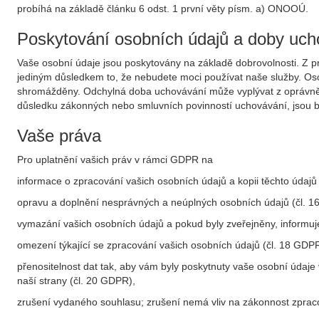
probíhá na základě článku 6 odst. 1 první věty písm. a) ONOOÚ.
Poskytování osobních údajů a doby uch
Vaše osobní údaje jsou poskytovány na základě dobrovolnosti. Z p
jediným důsledkem to, že nebudete moci používat naše služby. Osob
shromážděny. Odchylná doba uchovávání může vyplývat z oprávněnéh
důsledku zákonných nebo smluvních povinností uchovávání, jsou b
Vaše práva
Pro uplatnění vašich práv v rámci GDPR na
informace o zpracování vašich osobních údajů a kopii těchto údajů
opravu a doplnění nesprávných a neúplných osobních údajů (čl. 
vymazání vašich osobních údajů a pokud byly zveřejněny, informuj
omezení týkající se zpracování vašich osobních údajů (čl. 18 GDPR
přenositelnost dat tak, aby vám byly poskytnuty vaše osobní údaj
naší strany (čl. 20 GDPR),
zrušení vydaného souhlasu; zrušení nemá vliv na zákonnost zpra