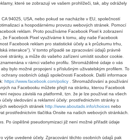
klamy, které se zobrazují ve vašem prohlížeči, tak, aby odrážely
, CA 94025, USA, nebo pokud se nacházíte v EU, společností
, optimalizaci a hospodárnému provozu webových stránek. Pomocí
 Facebook reklam. Proto používáme Facebook Pixel k zobrazení
ná, že Facebook Pixel využíváme k tomu, aby naše Facebook
nost Facebook reklam pro statistické účely a k průzkumu trhu,
lská interakce“). V tomto případě se zpracování údajů právně
vé stránky, a může do vašeho zařízení umístit soubor cookie.
 zaznamenána v rámci vašeho profilu. Shromážděné údaje o vás
aby bylo možné propojení s příslušným uživatelským profilem. To
 ochrany osobních údajů společnosti Facebook. Další informace
ok:
https://www.facebook.com/policy
. Shromažďování a používání
aných na Facebooku můžete přejít na stránku, kterou Facebook
ení nejsou závislá na platformě, tzn. že je lze používat na všech
 účely sledování a reklamní účely: prostřednictvím stránky s
ckých webových stránek
http://www.aboutads.info/choices
nebo
t prostřednictvím tlačítka Onsite na našich webových stránkách.
es. Po úspěšné pseudonymizaci již není možné přiřadit údaje
pro výše uvedené účely. Zpracování těchto osobních údajů pak