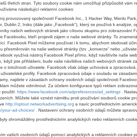
elů třetích stran. Tyto soubory cookie nám umožňují přizpůsobit vám re
užíváme následující reklamní cookies:
oj provozovaný společností Facebook Inc., 1 Hacker Way, Menlo Park
 Dublin 2, Irsko (dále jako „Facebook“), který se používá k analýze
ěvníky našich webových stránek jako cílovou skupinu pro zobrazování
le Facebooku, kteří projevili zájem o naše webové stránky. To zname
ící. Facebook Pixel můžeme používat i k tomu, abychom sledovali účin
amu přesměrován na naše webové stránky (tzv. „konverze“ nebo „uživate
book využívá nástroj Facebook Pixel přímo, když navštívíte naše webo
k, když jste přihlášeni, bude vaše návštěva našich webových stránek
 o totožnosti uživatele. Facebook však údaje uchovává a zpracovává, 
živatelské profily. Facebook zpracovává údaje v souladu se zásadami
klamy, najdete v zásadách ochrany osobních údajů společnosti Facebo
eklam můžete odmítnout. Za účelem konfigurace typů reklam zobrazov
 použití:
https://www.facebook.com/adpreferences/ad_settings
. Nastav
ízeních. Můžete také vznést námitku proti používání souborů cookie pro
ive
http://optout.networkadvertising.org
a navíc prostřednictvím ameri
k/your-ad-choices/
. Nastavení ochrany osobních údajů můžete spravova
 byly shromážděny prostřednictvím analytických nebo reklamních cooki
váním vašich osobních údajů pomocí analytických a reklamních cookies 