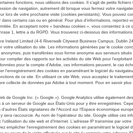
ertaines fonctions, nous utilisons des cookies. Il s’agit de petits fichier
ession de navigation, autrement dit lorsque vous fermez votre navigateu
r lors de votre prochaine visite (cookies persistants). Vous pouvez conf
r dans certains cas ou en général. Pour plus d’informations, reportez-vo
re limitée. En acceptant notre « bandeau cookies », vous consentez à ce
 phrase 1, lettre a du RGPD. Vous trouverez ci-dessous des informations 
e Ireland Limited (4-6 Riverwalk Citywest Business Campus, Dublin 24,
r votre utilisation du site. Les informations générées par le cookie conc
 anonymes, puis transférées sous forme anonyme aux serveurs situés au
our compiler des rapports sur les activités du site Web pour l'exploitant d
t ces données pour le compte d'Adobe, ces informations peuvent, le cas éc
quer l'enregistrement des cookies en paramétrant le logiciel du navig
 fonctions de ce site. En utilisant ce site Web, vous acceptez le traitem
re collecte de données par Adobe à tout moment. Pour en savoir plus sur
eb de Google Inc. (« Google »). Google Analytics utilise également de
es à un serveur de Google aux États-Unis pour y être enregistrées. Cepe
'autres États signataires de l'Accord sur l'Espace économique europ
sera raccourcie. Au nom de l'opérateur du site, Google utilise ces inform
vec l'utilisation du site web et d'Internet. L'adresse IP transmise par vo
z empêcher l'enregistrement des cookies en paramétrant le logiciel du