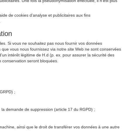
citaires. Une fois la pseudonymisation effectuée, il n’est plus
de de cookies d’analyse et publicitaires aux fins
.
tion
les. Si vous ne souhaitez pas nous fournir vos données
s que vous nous fournissez via notre site Web ne sont conservées
un intérêt légitime de H.d (p. ex. pour assurer la sécurité des
e conservation seront bloquées.
u GRPD) ;
 de la demande de suppression (article 17 du RGPD) ;
 machine, ainsi que le droit de transférer vos données à une autre