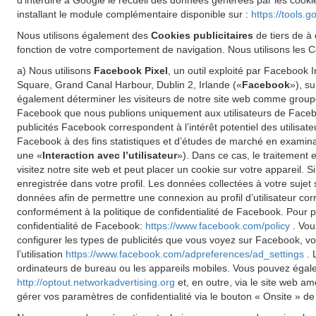
d'interdire à Google le recueil des données générées par les cookie
installant le module complémentaire disponible sur :
https://tools.
Nous utilisons également des
Cookies publicitaires
de tiers de à 
fonction de votre comportement de navigation. Nous utilisons les Co
a) Nous utilisons
Facebook Pixel
, un outil exploité par Facebook
Square, Grand Canal Harbour, Dublin 2, Irlande («
Facebook
»), s
également déterminer les visiteurs de notre site web comme groupe 
Facebook que nous publions uniquement aux utilisateurs de Faceboo
publicités Facebook correspondent à l’intérêt potentiel des utilisat
Facebook à des fins statistiques et d’études de marché en examinant
une «
Interaction avec l’utilisateur
»). Dans ce cas, le traitement 
visitez notre site web et peut placer un cookie sur votre appareil.
enregistrée dans votre profil. Les données collectées à votre sujet
données afin de permettre une connexion au profil d’utilisateur cor
conformément à la politique de confidentialité de Facebook. Pour pl
confidentialité de Facebook:
https://www.facebook.com/policy
. Vou
configurer les types de publicités que vous voyez sur Facebook, vo
l’utilisation
https://www.facebook.com/adpreferences/ad_settings
. 
ordinateurs de bureau ou les appareils mobiles. Vous pouvez égalemen
http://optout.networkadvertising.org
et, en outre, via le site web a
gérer vos paramètres de confidentialité via le bouton « Onsite » de