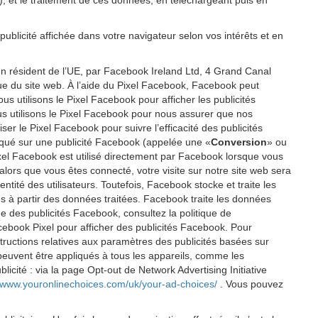
P), et le traitement de ces données, en téléchargeant puis en
publicité affichée dans votre navigateur selon vos intérêts et en
un résident de l’UE, par Facebook Ireland Ltd, 4 Grand Canal
ique du site web. À l’aide du Pixel Facebook, Facebook peut
 utilisons le Pixel Facebook pour afficher les publicités
us utilisons le Pixel Facebook pour nous assurer que nos
er le Pixel Facebook pour suivre l’efficacité des publicités
cliqué sur une publicité Facebook (appelée une «
Conversion
» ou
 Pixel Facebook est utilisé directement par Facebook lorsque vous
alors que vous êtes connecté, votre visite sur notre site web sera
tité des utilisateurs. Toutefois, Facebook stocke et traite les
éés à partir des données traitées. Facebook traite les données
e des publicités Facebook, consultez la politique de
cebook Pixel pour afficher des publicités Facebook. Pour
tructions relatives aux paramètres des publicités basées sur
 peuvent être appliqués à tous les appareils, comme les
icité : via la page Opt-out de Network Advertising Initiative
//www.youronlinechoices.com/uk/your-ad-choices/
. Vous pouvez