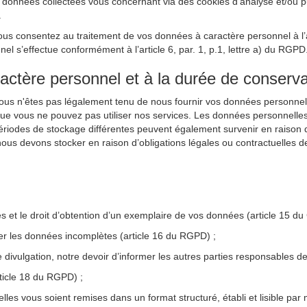
nnées collectées vous concernant via des cookies d’analyse et/ou publi
.
ous consentez au traitement de vos données à caractère personnel à l’ai
 s’effectue conformément à l’article 6, par. 1, p.1, lettre a) du RGPD
ractère personnel et à la durée de conserva
Vous n'êtes pas légalement tenu de nous fournir vos données personnel
que vous ne pouvez pas utiliser nos services. Les données personnelle
périodes de stockage différentes peuvent également survenir en raison d’
ous devons stocker en raison d’obligations légales ou contractuelles d
les et le droit d’obtention d’un exemplaire de vos données (article 15 d
ter les données incomplètes (article 16 du RGPD) ;
e divulgation, notre devoir d’informer les autres parties responsables
rticle 18 du RGPD) ;
lles vous soient remises dans un format structuré, établi et lisible par