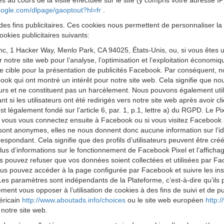
s au cours de la visite effectuée sur le site (y compris votre adresse I
google.com/dlpage/gaoptout?hl=fr
.
des fins publicitaires. Ces cookies nous permettent de personnaliser la 
okies publicitaires suivants:
 Inc, 1 Hacker Way, Menlo Park, CA 94025, États-Unis, ou, si vous êtes 
ur notre site web pour l’analyse, l’optimisation et l’exploitation économ
cible pour la présentation de publicités Facebook. Par conséquent, nous
k qui ont montré un intérêt pour notre site web. Cela signifie que no
eurs et ne constituent pas un harcèlement. Nous pouvons également utilis
 si les utilisateurs ont été redirigés vers notre site web après avoir 
est légalement fondé sur l’article 6, par. 1, p.1, lettre a) du RGPD. Le
 Si vous vous connectez ensuite à Facebook ou si vous visitez Facebook 
 sont anonymes, elles ne nous donnent donc aucune information sur l’iden
respondant. Cela signifie que des profils d’utilisateurs peuvent être cr
us d’informations sur le fonctionnement de Facebook Pixel et l’affichag
s pouvez refuser que vos données soient collectées et utilisées par Fa
us pouvez accéder à la page configurée par Facebook et suivre les ins
Les paramètres sont indépendants de la Plateforme, c’est-à-dire qu’ils
t vous opposer à l’utilisation de cookies à des fins de suivi et de publ
méricain
http://www.aboutads.info/choices
ou le site web européen
http:
 notre site web.